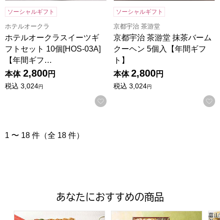
ソーシャルギフト
ソーシャルギフト
ホテルオークラ
京都宇治 茶游堂
ホテルオークラスイーツギ
京都宇治 茶游堂 抹茶バーム
フトセット 10個[HOS-03A]
クーヘン 5個入【年間ギフ
【年間ギフ…
ト】
2,800
2,800
本体
円
本体
円
税込
3,024
税込
3,024
円
円
お気に入りに登録する
1 〜 18 件（全 18 件）
あなたにおすすめの商品
トップバリュ 和洋中特大二段重「饗宴」(きょうえん)【4
トップバリュ 和風三段重「慶」
富山