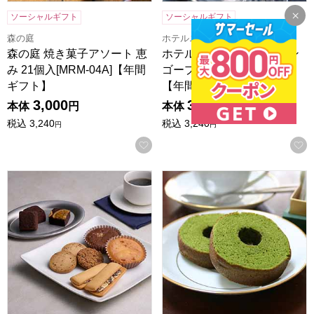
ソーシャルギフト
ソーシャルギフト
森の庭
ホテルニューオータニ
森の庭 焼き菓子アソート 恵
ホテルニューオータニ マン
み 21個入[MRM-04A]【年間
ゴープリン 5個入[OMP-30]
ギフト】
【年間ギフ…
3,000
3,000
本体
円
本体
円
税込
3,240
税込
3,240
円
円
お気に入りに登録する
ホテルオークラスイーツギフトセット 10個[HOS-03A]【年
京都宇治 茶游堂 抹茶バームク