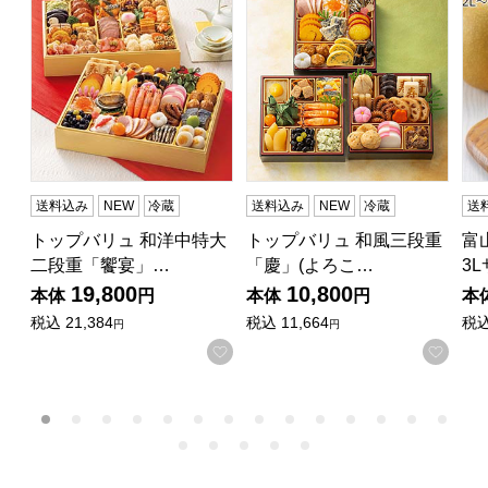
送料込み
NEW
冷蔵
送料込み
NEW
冷蔵
送
トップバリュ 和洋中特大
トップバリュ 和風三段重
富
二段重「饗宴」…
「慶」(よろこ…
3
19,800
10,800
本体
円
本体
円
本
税込
21,384
税込
11,664
税
円
円
お気に入りに登録する
お気