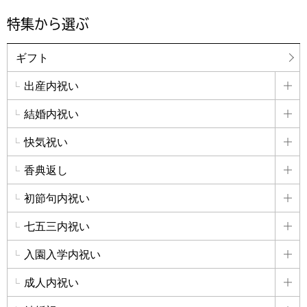
特集から選ぶ
ギフト
出産内祝い
詳
結婚内祝い
詳
快気祝い
詳
香典返し
詳
初節句内祝い
詳
七五三内祝い
詳
入園入学内祝い
詳
成人内祝い
詳