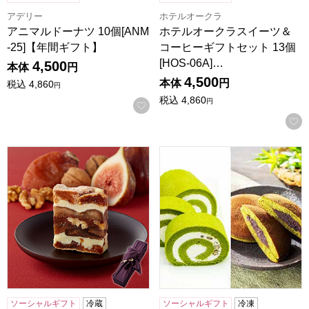
アデリー
ホテルオークラ
アニマルドーナツ 10個[ANM
ホテルオークラスイーツ＆
-25]【年間ギフト】
コーヒーギフトセット 13個
[HOS-06A]…
4,500
本体
円
4,500
本体
円
税込
4,860
円
税込
4,860
円
お気に入りに登録する
一善や 干柿と胡桃と無花果のミルフィーユ 6個入り(風呂敷包
京都宇治 茶游堂 茶游堂ロー
ソーシャルギフト
冷蔵
ソーシャルギフト
冷凍