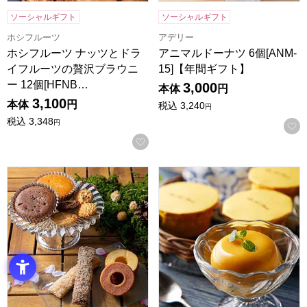
ソーシャルギフト
ソーシャルギフト
ホシフルーツ
アデリー
ホシフルーツ ナッツとドラ
アニマルドーナツ 6個[ANM-
イフルーツの贅沢ブラウニ
15]【年間ギフト】
ー 12個[HFNB…
3,000
本体
円
3,100
本体
円
税込
3,240
円
税込
3,348
円
お気に入りに登録する
森の庭 焼き菓子アソート 恵み 21個入[MRM-04A]【年間ギフ
ホテルニューオータニ マンゴープ