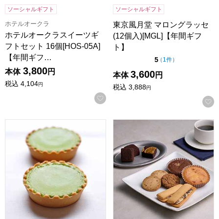
ソーシャルギフト
ソーシャルギフト
ホテルオークラ
東京風月堂 マロングラッセ
ホテルオークラスイーツギ
(12個入)[MGL]【年間ギフ
フトセット 16個[HOS-05A]
ト】
【年間ギフ…
点（5点満点中）
5
の評価
（
1件
）
3,800
本体
円
3,600
本体
円
税込
4,104
円
税込
3,888
円
お気に入りに登録する
京都宇治 茶游堂 抹茶チーズケーキ 5個入【年間ギフト】
ホテルオークラスイーツギフトセッ