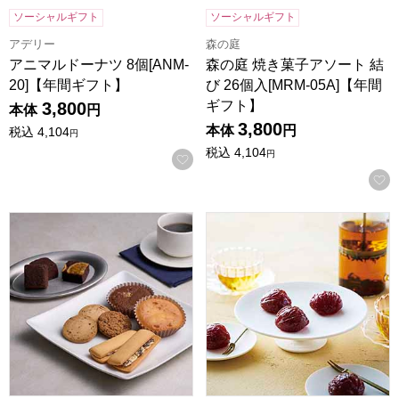
ソーシャルギフト
ソーシャルギフト
アデリー
森の庭
アニマルドーナツ 8個[ANM-
森の庭 焼き菓子アソート 結
20]【年間ギフト】
び 26個入[MRM-05A]【年間
ギフト】
3,800
本体
円
3,800
本体
円
税込
4,104
円
税込
4,104
円
お気に入りに登録する
ホテルオークラスイーツギフトセット 16個[HOS-05A]【年
東京風月堂 マロングラッセ(12