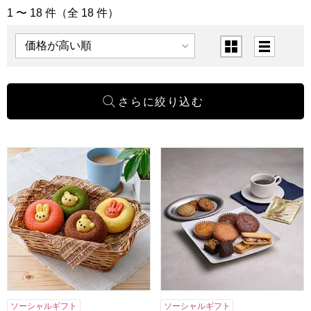
1 〜 18 件（全 18 件）
「洋菓子」の商品一覧
表示順
表示切替
アニマルドーナツ 10個[ANM-25]【年間ギフト】
ホテルオークラスイーツ＆コーヒ
ソーシャルギフト
ソーシャルギフト