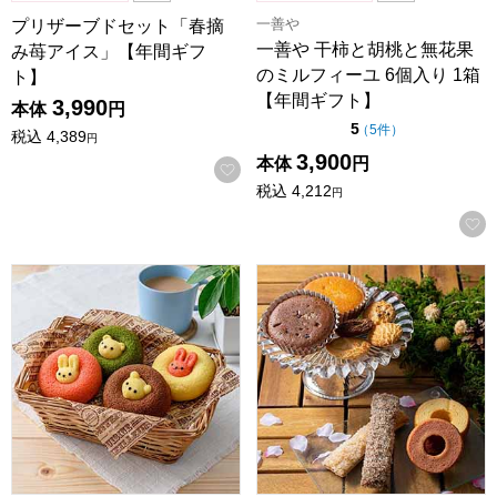
一善や
プリザーブドセット「春摘
一善や 干柿と胡桃と無花果
み苺アイス」【年間ギフ
のミルフィーユ 6個入り 1箱
ト】
【年間ギフト】
3,990
本体
円
点（5点満点中）
5
の評価
（
5件
）
税込
4,389
円
3,900
本体
円
お気に入りに登録する
税込
4,212
円
アニマルドーナツ 8個[ANM-20]【年間ギフト】
森の庭 焼き菓子アソート 結び 2