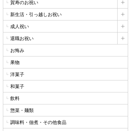
賀寿のお祝い
詳
新生活・引っ越しお祝い
詳
成人祝い
詳
退職お祝い
詳
お悔み
果物
洋菓子
和菓子
飲料
惣菜・麺類
調味料・佃煮・その他食品