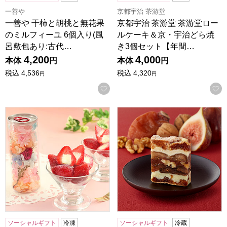
一善や
京都宇治 茶游堂
一善や 干柿と胡桃と無花果
京都宇治 茶游堂 茶游堂ロー
のミルフィーユ 6個入り(風
ルケーキ＆京・宇治どら焼
呂敷包あり:古代…
き3個セット【年間…
4,200
4,000
本体
円
本体
円
税込
4,536
税込
4,320
円
円
お気に入りに登録する
プリザーブドセット「春摘み苺アイス」【年間ギフト】
一善や 干柿と胡桃と無花果の
ソーシャルギフト
冷凍
ソーシャルギフト
冷蔵