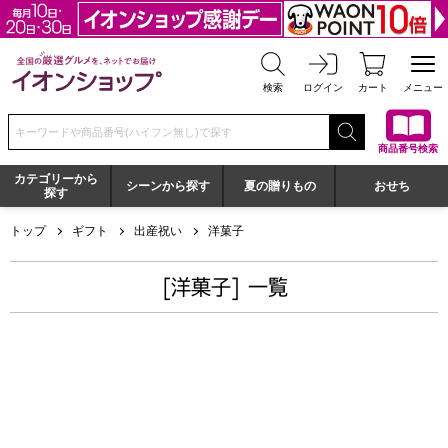
全国の厳選グルメを、ネットでお届け イオンショップ
検索
ログイン
カート
メニュー
検索キーワードまたは商品番号を入力してください
商品番号検索
カテゴリーから
シーンから探す
夏の贈りもの
おせち
探す
トップ
ギフト
出産祝い
洋菓子
[洋菓子] 一覧