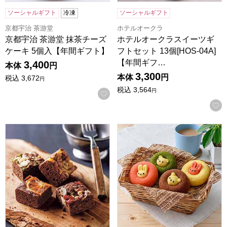
ソーシャルギフト
冷凍
ソーシャルギフト
京都宇治 茶游堂
ホテルオークラ
京都宇治 茶游堂 抹茶チーズ
ホテルオークラスイーツギ
ケーキ 5個入【年間ギフト】
フトセット 13個[HOS-04A]
【年間ギフ…
3,400
本体
円
3,300
本体
円
税込
3,672
円
税込
3,564
円
お気に入りに登録する
ホシフルーツ ナッツとドライフルーツの贅沢ブラウニー 12個[H
アニマルドーナツ 6個[ANM-