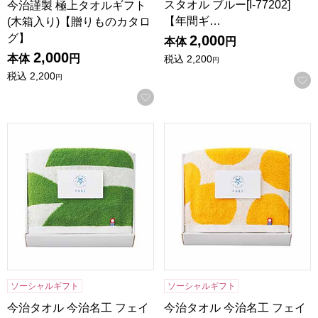
スタオル ブルー[I-77202]
今治謹製 極上タオルギフト
【年間ギ…
(木箱入り)【贈りものカタロ
グ】
2,000
本体
円
2,000
本体
円
税込
2,200
円
税込
2,200
円
お気に入りに登録する
今治タオル 今治名工 フェイスタオル グリーン[I-77203]【
今治タオル 今治名工 フェイスタ
ソーシャルギフト
ソーシャルギフト
今治タオル 今治名工 フェイ
今治タオル 今治名工 フェイ