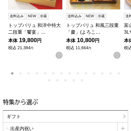
送料込み
NEW
冷蔵
送料込み
NEW
冷蔵
送
トップバリュ 和洋中特大
トップバリュ 和風三段重
富
二段重「饗宴」…
「慶」(よろこ…
3
19,800
10,800
本体
円
本体
円
本
税込
21,384
税込
11,664
税
円
円
お気に入りに登録する
お気
特集から選ぶ
ギフト
出産内祝い
詳