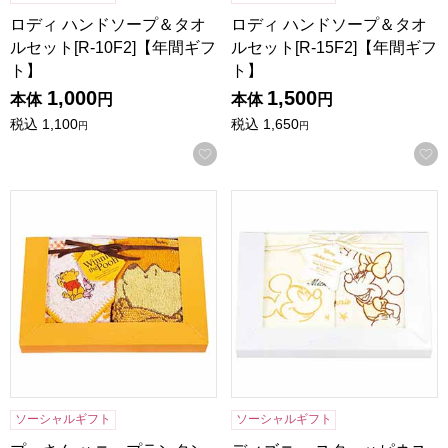
ロディ ハンドソープ＆タオ
ロディ ハンドソープ＆タオ
ルセット[R-10F2]【年間ギフ
ルセット[R-15F2]【年間ギフ
ト】
ト】
1,000
1,500
本体
円
本体
円
税込
1,100
税込
1,650
円
円
お気に入りに登録する
プーさん ハニープランタン ウォッシュタオル2P [DP-3815
ディズニー スターハピネス ウォ
ソーシャルギフト
ソーシャルギフト