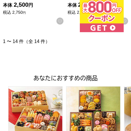
2,500
2,500
本体
円
本体
円
税込
2,750
税込
2,750
円
円
お気に入りに登録する
1 〜 14 件（全 14 件）
あなたにおすすめの商品
トップバリュ 和洋中特大二段重「饗宴」(きょうえん)【4
トップバリュ 和風三段重「慶」
富山