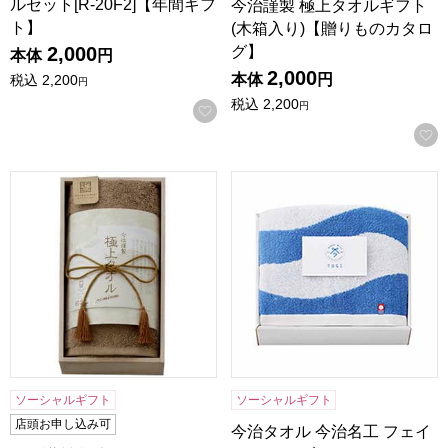
ルセット[R-20F2]【年間ギフ
今治謹製 極上タオルギフト
ト】
(木箱入り)【贈りものカタロ
グ】
2,000
本体
円
2,000
本体
円
税込
2,200
円
税込
2,200
円
お気に入りに登録する
今治謹製 極上タオルギフト(木箱入り)【贈りものカタログ】
今治タオル 今治名工 フェイスタ
ソーシャルギフト
ソーシャルギフト
店頭お申し込み可
今治タオル 今治名工 フェイ