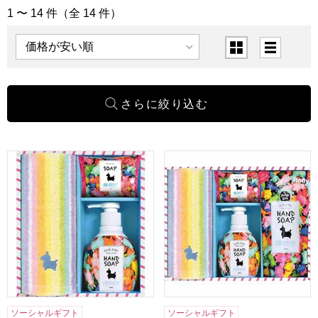
1 〜 14 件（全 14 件）
「タオル」の商品一覧
表示順
表示切替
ロディ ハンドソープ＆タオルセット[R-10F2]【年間ギフト】
ロディ ハンドソープ＆タオルセッ
ソーシャルギフト
ソーシャルギフト