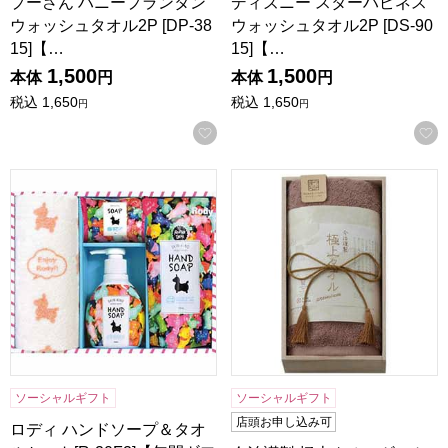
プーさん ハニープランタン
ディズニー スターハピネス
ウォッシュタオル2P [DP-38
ウォッシュタオル2P [DS-90
15]【…
15]【…
1,500
1,500
本体
円
本体
円
税込
1,650
税込
1,650
円
円
お気に入りに登録する
ロディ ハンドソープ＆タオルセット[R-20F2]【年間ギフト】
今治謹製 極上タオルギフト(
ソーシャルギフト
ソーシャルギフト
店頭お申し込み可
ロディ ハンドソープ＆タオ