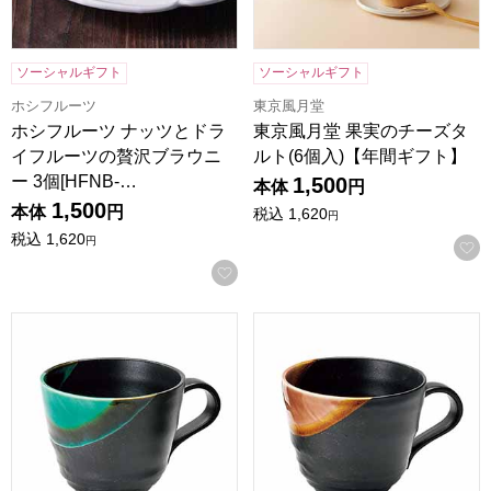
ソーシャルギフト
ソーシャルギフト
ホシフルーツ
東京風月堂
ホシフルーツ ナッツとドラ
東京風月堂 果実のチーズタ
イフルーツの贅沢ブラウニ
ルト(6個入)【年間ギフト】
ー 3個[HFNB-…
1,500
本体
円
1,500
本体
円
税込
1,620
円
税込
1,620
円
お気に入りに登録する
釉彩 マグ(木箱入)緑[YYS-1051B]【年間ギフト】
釉彩 マグ(木箱入)赤[YYS-10