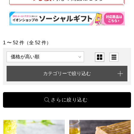
1 〜 52 件（全 52 件）
「賀寿のお祝い」の商品一覧
表示順
表示切替
カテゴリーで絞り込む
小男鹿本舗 冨士屋 水羊羹 8個入【年間ギフト】
小男鹿本舗 冨士屋 小男鹿 半