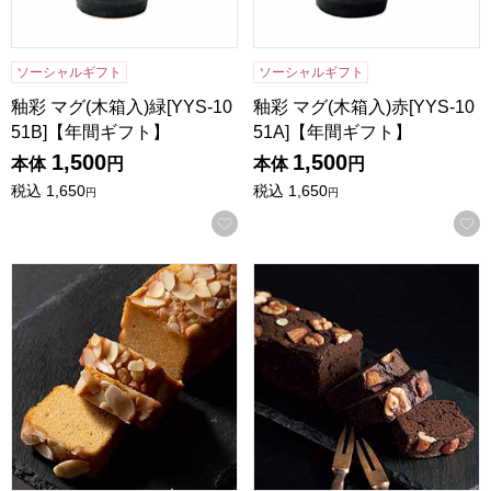
ソーシャルギフト
ソーシャルギフト
釉彩 マグ(木箱入)緑[YYS-10
釉彩 マグ(木箱入)赤[YYS-10
51B]【年間ギフト】
51A]【年間ギフト】
1,500
1,500
本体
円
本体
円
税込
1,650
税込
1,650
円
円
お気に入りに登録する
祇園きたざと パウンドケーキキャラメル 1本 [GK-P1C]【年
祇園きたざと パウンドケーキチョ