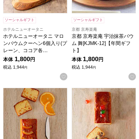
ソーシャルギフト
ソーシャルギフト
ホテルニューオータニ
京都 京寿楽庵
ホテルニューオータニ マロ
京都 京寿楽庵 宇治抹茶バウ
ンバウムクーヘン6個入り(プ
ム 舞[KJMK-12]【年間ギフ
レーン、ココア各…
ト】
1,800
1,800
本体
円
本体
円
税込
1,944
税込
1,944
円
円
お気に入りに登録する
ホテルニューオータニ オレンジケーキ(1本)[O-17]【年間ギ
ホテルニューオータニ フルーツケ