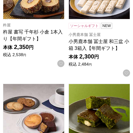
杵屋
ソーシャルギフト
NEW
杵屋 書写 千年杉 小倉 1本入
小男鹿本舗 冨士屋
り【年間ギフト】
小男鹿本舗 冨士屋 和三盆 小
2,350
本体
円
箱 3箱入【年間ギフト】
税込
2,538
2,300
円
本体
円
お気に入りに登録する
税込
2,484
円
ホテルオークラスイーツギフトセット 8個[HOS-02A]【年間
一善や お濃茶ブラウニー 5個