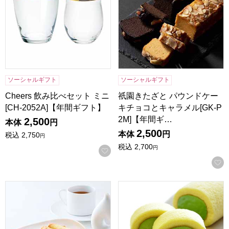
ソーシャルギフト
ソーシャルギフト
Cheers 飲み比べセット ミニ
祇園きたざと パウンドケー
[CH-2052A]【年間ギフト】
キチョコとキャラメル[GK-P
2M]【年間ギ…
2,500
本体
円
2,500
本体
円
税込
2,750
円
税込
2,700
円
お気に入りに登録する
東京風月堂 パピヨットL(32本入)[PL]【年間ギフト】
京都宇治 茶游堂 濃茶ロール