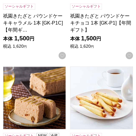
ソーシャルギフト
ソーシャルギフト
祇園きたざと パウンドケー
祇園きたざと パウンドケー
キキャラメル 1本 [GK-P1C]
キチョコ 1本 [GK-P1]【年間
【年間ギ…
ギフト】
1,500
1,500
本体
円
本体
円
税込
1,620
税込
1,620
円
円
お気に入りに登録する
小男鹿本舗 冨士屋 小男鹿 半棹 1本【年間ギフト】
東京風月堂 パピヨットS(16本
ソーシャルギフト
NEW
冷蔵
ソーシャルギフト