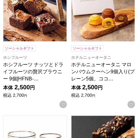
ソーシャルギフト
ソーシャルギフト
ホシフルーツ
ホテルニューオータニ
ホシフルーツ ナッツとドラ
ホテルニューオータニ マロ
イフルーツの贅沢ブラウニ
ンバウムクーヘン9個入り(プ
ー 9個[HFNB-…
レーン5個、ココ…
2,500
2,500
本体
円
本体
円
税込
2,700
税込
2,700
円
円
お気に入りに登録する
Cheers 飲み比べセット ミニ [CH-2052A]【年間ギフト】
祇園きたざと パウンドケーキチ