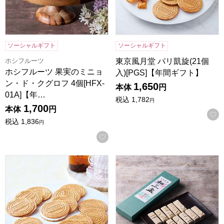
ソーシャルギフト
ソーシャルギフト
ホシフルーツ
東京風月堂 パリ凱旋(21個
ホシフルーツ 果実のミニョ
入)[PGS]【年間ギフト】
ン・ド・クグロフ 4個[HFX-
1,650
本体
円
01A]【年…
税込
1,782
円
1,700
本体
円
税込
1,836
円
お気に入りに登録する
東京風月堂 ゴーフレット 36枚入[GF15]【年間ギフト】
小男鹿本舗 冨士屋 和三盆 長