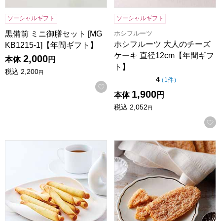
ソーシャルギフト
ソーシャルギフト
ホシフルーツ
黒備前 ミニ御膳セット [MG
ホシフルーツ 大人のチーズ
KB1215-1]【年間ギフト】
ケーキ 直径12cm【年間ギフ
2,000
本体
円
ト】
税込
2,200
円
点（5点満点中）
4
の評価
（
1件
）
お気に入りに登録する
1,900
本体
円
税込
2,052
円
東京風月堂 パピヨットM(24本入)[PM]【年間ギフト】
ホテルニューオータニ リーフパイ