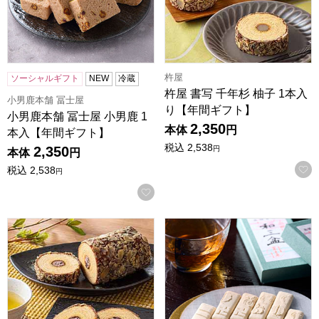
杵屋
ソーシャルギフト
NEW
冷蔵
杵屋 書写 千年杉 柚子 1本入
小男鹿本舗 冨士屋
り【年間ギフト】
小男鹿本舗 冨士屋 小男鹿 1
2,350
本体
円
本入【年間ギフト】
税込
2,538
2,350
円
本体
円
税込
2,538
円
お気に入りに登録する
杵屋 書写 千年杉 小倉 1本入り【年間ギフト】
小男鹿本舗 冨士屋 和三盆 小