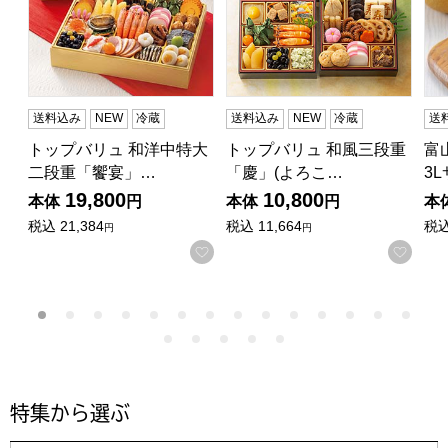
送料込み
NEW
冷蔵
送料込み
NEW
冷蔵
送
トップバリュ 和洋中特大
トップバリュ 和風三段重
富
二段重「饗宴」…
「慶」(よろこ…
3
19,800
10,800
本体
円
本体
円
本
税込
21,384
税込
11,664
税
円
円
お気に入りに登録する
お気
特集から選ぶ