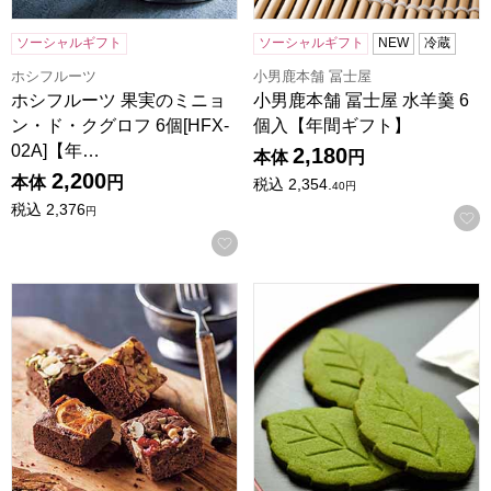
ソーシャルギフト
ソーシャルギフト
NEW
冷蔵
ホシフルーツ
小男鹿本舗 冨士屋
ホシフルーツ 果実のミニョ
小男鹿本舗 冨士屋 水羊羹 6
ン・ド・クグロフ 6個[HFX-
個入【年間ギフト】
02A]【年…
2,180
本体
円
2,200
本体
円
税込
2,354.
40
円
税込
2,376
円
お気に入りに登録する
ホシフルーツ ナッツとドライフルーツの贅沢ブラウニー 6個[H
京都宇治 茶游堂 抹茶サブレ