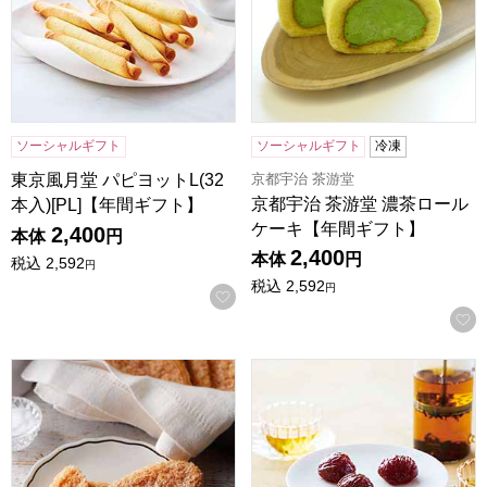
ソーシャルギフト
ソーシャルギフト
冷凍
京都宇治 茶游堂
東京風月堂 パピヨットL(32
京都宇治 茶游堂 濃茶ロール
本入)[PL]【年間ギフト】
ケーキ【年間ギフト】
2,400
本体
円
2,400
本体
円
税込
2,592
円
税込
2,592
円
お気に入りに登録する
ホテルニューオータニ リーフパイ(プレーン7枚入)[L-24]【
東京風月堂 マロングラッセ(8個