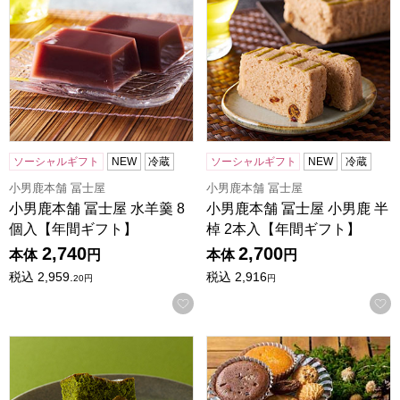
ソーシャルギフト
NEW
冷蔵
ソーシャルギフト
NEW
冷蔵
小男鹿本舗 冨士屋
小男鹿本舗 冨士屋
小男鹿本舗 冨士屋 水羊羹 8
小男鹿本舗 冨士屋 小男鹿 半
個入【年間ギフト】
棹 2本入【年間ギフト】
2,740
2,700
本体
円
本体
円
税込
2,959.
税込
2,916
20
円
円
お気に入りに登録する
一善や お濃茶ブラウニー 5個入り(風呂敷包あり:抹茶色) 1
森の庭 焼き菓子アソート 芽吹き