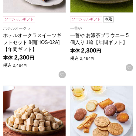
ソーシャルギフト
ソーシャルギフト
冷蔵
ホテルオークラ
一善や
ホテルオークラスイーツギ
一善や お濃茶ブラウニー 5
フトセット 8個[HOS-02A]
個入り 1箱【年間ギフト】
【年間ギフト】
2,300
本体
円
2,300
本体
円
税込
2,484
円
税込
2,484
円
お気に入りに登録する
小男鹿本舗 冨士屋 霰三盆 曲物100g入【年間ギフト】
東京風月堂 パリ凱旋(25個入)