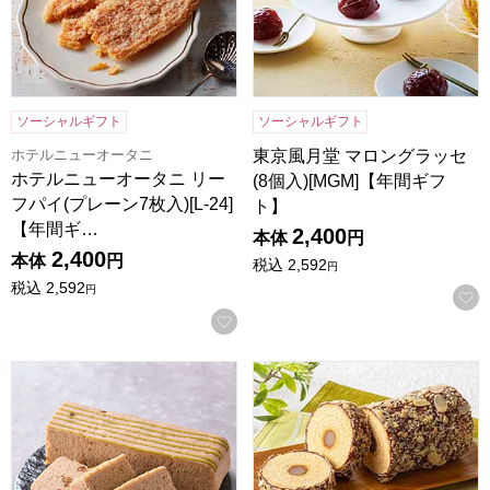
ソーシャルギフト
ソーシャルギフト
ホテルニューオータニ
東京風月堂 マロングラッセ
ホテルニューオータニ リー
(8個入)[MGM]【年間ギフ
フパイ(プレーン7枚入)[L-24]
ト】
【年間ギ…
2,400
本体
円
2,400
本体
円
税込
2,592
円
税込
2,592
円
お気に入りに登録する
小男鹿本舗 冨士屋 小男鹿 1本入【年間ギフト】
杵屋 書写 千年杉 柚子 1本