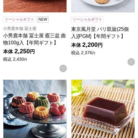
ソーシャルギフト
NEW
ソーシャルギフト
小男鹿本舗 冨士屋
東京風月堂 パリ凱旋(25個
小男鹿本舗 冨士屋 霰三盆 曲
入)[PGM]【年間ギフト】
物100g入【年間ギフト】
2,200
本体
円
2,250
本体
円
税込
2,376
円
税込
2,430
円
お気に入りに登録する
ホシフルーツ 果実のミニョン・ド・クグロフ 6個[HFX-02A
小男鹿本舗 冨士屋 水羊羹 6