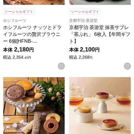
ソーシャルギフト
ソーシャルギフト
ホシフルーツ
京都宇治 茶游堂
ホシフルーツ ナッツとドラ
京都宇治 茶游堂 抹茶サブレ
イフルーツの贅沢ブラウニ
「茶ぶれ」 6枚入【年間ギフ
ー 6個[HFNB-…
ト】
2,180
2,100
本体
円
本体
円
税込
2,354.
税込
2,268
40
円
円
お気に入りに登録する
森の庭 焼き菓子アソート フラワーリース 10個入[MRM-02A
東京風月堂 果実のチーズタルト