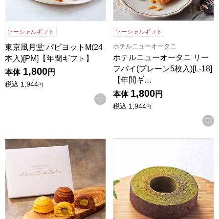
ソーシャルギフト
ソーシャルギフト
ホテルニューオータニ
東京風月堂 パピヨットM(24
ホテルニューオータニ リー
本入)[PM]【年間ギフト】
フパイ(プレーン5枚入)[L-18]
1,800
本体
円
【年間ギ…
税込
1,944
円
1,800
本体
円
お気に入りに登録する
税込
1,944
円
ホテルニューオータニ マロンバウムクーヘン6個入り(プレーン、
京都 京寿楽庵 宇治抹茶バウム 舞