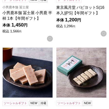
小男鹿本舗 冨士屋
東京風月堂 パピヨットS(16
小男鹿本舗 冨士屋 小男鹿 半
本入)[PS]【年間ギフト】
棹 1本【年間ギフト】
1,200
本体
円
1,450
本体
円
税込
1,296
円
税込
1,566
円
お気に入りに登録する
小男鹿本舗 冨士屋 紫雲石 6個入【年間ギフト】
小男鹿本舗 冨士屋 和三盆 小
ソーシャルギフト
NEW
冷蔵
ソーシャルギフト
NEW