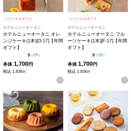
ソーシャルギフト
ソーシャルギフト
ホテルニューオータニ
ホテルニューオータニ
ホテルニューオータニ オレ
ホテルニューオータニ フル
ンジケーキ(1本)[O-17]【年間
ーツケーキ(1本)[F-17]【年間
ギフト】
ギフト】
点（5点満点中）
点（5点満点中）
5
5
の評価
の評価
（
2件
）
（
1件
）
1,700
1,700
本体
円
本体
円
税込
1,836
税込
1,836
円
円
お気に入りに登録する
ホシフルーツ 果実のミニョン・ド・クグロフ 4個[HFX-01A
東京風月堂 パリ凱旋(21個入)