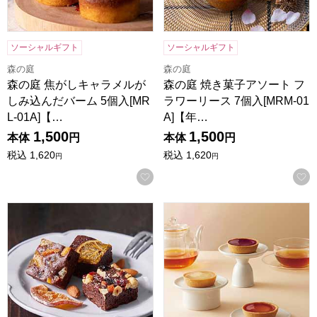
ソーシャルギフト
ソーシャルギフト
森の庭
森の庭
森の庭 焦がしキャラメルが
森の庭 焼き菓子アソート フ
しみ込んだバーム 5個入[MR
ラワーリース 7個入[MRM-01
L-01A]【…
A]【年…
1,500
1,500
本体
円
本体
円
税込
1,620
税込
1,620
円
円
お気に入りに登録する
ホシフルーツ ナッツとドライフルーツの贅沢ブラウニー 3個[H
東京風月堂 果実のチーズタルト