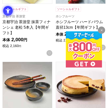
ソーシャルギフト
ソーシャルギフト
京都宇治 茶游堂
ホシフルーツ
京都宇治 茶游堂 抹茶フィナ
ホシフルーツ ハードバウム
ンシェ 老松 5本入【年間ギ
直径13cm【年間ギフト】
フト】
2,000
本体
円
2,000
本体
円
税込
2,160
円
税込
2,160
円
お気に入りに登録する
黒備前 ミニ御膳セット [MGKB1215-1]【年間ギフト】
ホシフルーツ 大人のチーズケー