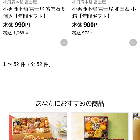
小男鹿本舗 冨士屋
小男鹿本舗 冨士屋
小男鹿本舗 冨士屋 紫雲石 6
小男鹿本舗 冨士屋 和三盆 小
個入【年間ギフト】
箱【年間ギフト】
990
900
本体
円
本体
円
税込
1,069.
税込
972
20
円
円
お気に入りに登録する
1 〜 52 件（全 52 件）
あなたにおすすめの商品
トップバリュ 和洋中特大二段重「饗宴」(きょうえん)【4
トップバリュ 和風三段重「慶」
富山