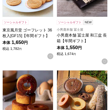
ソーシャルギフト
ソーシャルギフト
NEW
小男鹿本舗 冨士屋
東京風月堂 ゴーフレット 36
小男鹿本舗 冨士屋 和三盆 長
枚入[GF15]【年間ギフト】
箱【年間ギフト】
1,650
本体
円
1,550
本体
円
税込
1,782
円
税込
1,674
円
お気に入りに登録する
森の庭 焦がしキャラメルがしみ込んだバーム 5個入[MRL-01
森の庭 焼き菓子アソート フラワ