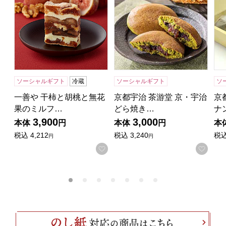
ソーシャルギフト
冷蔵
ソーシャルギフト
ソ
一善や 干柿と胡桃と無花
京都宇治 茶游堂 京・宇治
京
果のミルフ…
どら焼き…
ナ
3,900
3,000
本体
円
本体
円
本
税込
4,212
税込
3,240
税
円
円
お気に入りに登録する
お気