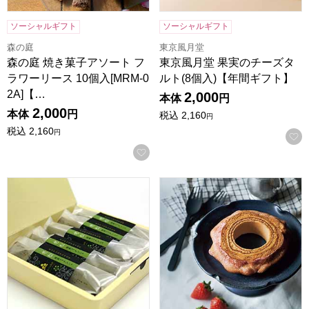
ソーシャルギフト
ソーシャルギフト
森の庭
東京風月堂
森の庭 焼き菓子アソート フ
東京風月堂 果実のチーズタ
ラワーリース 10個入[MRM-0
ルト(8個入)【年間ギフト】
2A]【…
2,000
本体
円
2,000
本体
円
税込
2,160
円
税込
2,160
円
お気に入りに登録する
京都宇治 茶游堂 抹茶フィナンシェ 老松 5本入【年間ギフト
ホシフルーツ ハードバウム 直