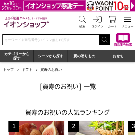
全国の厳選グルメを、ネットでお届け イオンショップ
検索
ログイン
カート
メニュー
検索キーワードまたは商品番号を入力してください
商品番号検索
カテゴリーから
シーンから探す
夏の贈りもの
おせち
探す
トップ
ギフト
賀寿のお祝い
[賀寿のお祝い] 一覧
賀寿のお祝いの人気ランキング
一善や 干柿と胡桃と無花果のミルフィーユ 6個入り 1箱
京都宇治 茶游堂 京・宇治どら
京
1
2
3
位
位
位