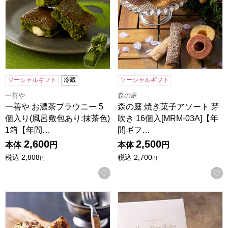
ソーシャルギフト
冷蔵
ソーシャルギフト
一善や
森の庭
一善や お濃茶ブラウニー 5
森の庭 焼き菓子アソート 芽
個入り(風呂敷包あり:抹茶色)
吹き 16個入[MRM-03A]【年
1箱【年間…
間ギフ…
2,600
2,500
本体
円
本体
円
税込
2,808
税込
2,700
円
円
お気に入りに登録する
ホシフルーツ ナッツとドライフルーツの贅沢ブラウニー 9個[H
ホテルニューオータニ マロンバ