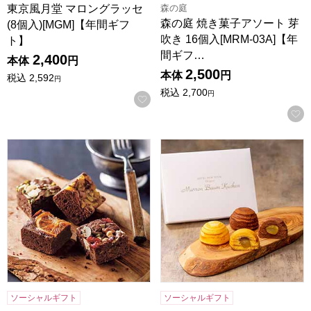
森の庭
東京風月堂 マロングラッセ
森の庭 焼き菓子アソート 芽
(8個入)[MGM]【年間ギフ
吹き 16個入[MRM-03A]【年
ト】
間ギフ…
2,400
本体
円
2,500
本体
円
税込
2,592
円
税込
2,700
円
お気に入りに登録する
ホシフルーツ ナッツとドライフルーツの贅沢ブラウニー 9個[H
ホテルニューオータニ マロンバ
ソーシャルギフト
ソーシャルギフト