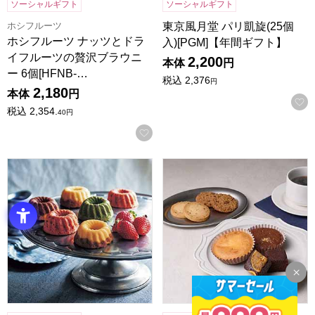
ソーシャルギフト
ソーシャルギフト
ホシフルーツ
東京風月堂 パリ凱旋(25個
ホシフルーツ ナッツとドラ
入)[PGM]【年間ギフト】
イフルーツの贅沢ブラウニ
2,200
本体
円
ー 6個[HFNB-…
税込
2,376
円
2,180
本体
円
税込
2,354.
40
円
お気に入りに登録する
ホシフルーツ 果実のミニョン・ド・クグロフ 6個[HFX-02A
ホテルオークラスイーツギフトセッ