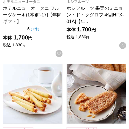
ホテルニューオータニ
ホシフルーツ
ホテルニューオータニ フル
ホシフルーツ 果実のミニョ
ーツケーキ(1本)[F-17]【年間
ン・ド・クグロフ 4個[HFX-
ギフト】
01A]【年…
1,700
点（5点満点中）
5
の評価
（
1件
）
本体
円
1,700
税込
1,836
本体
円
円
税込
1,836
円
お気に入りに登録する
東京風月堂 パピヨットM(24本入)[PM]【年間ギフト】
ホテルニューオータニ リーフパイ