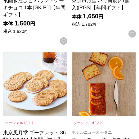
祇園きたざと パウンドケー
東京風月堂 パリ凱旋(21個
キチョコ 1本 [GK-P1]【年間
入)[PGS]【年間ギフト】
ギフト】
1,650
本体
円
1,500
本体
円
税込
1,782
円
税込
1,620
円
お気に入りに登録する
東京風月堂 ゴーフレット 36枚入[GF15]【年間ギフト】
ホテルニューオータニ オレンジケ
ソーシャルギフト
ソーシャルギフト
ホテルニューオータニ
東京風月堂 ゴーフレット 36