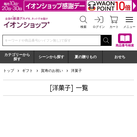
全国の厳選グルメを、ネットでお届け イオンショップ
検索
ログイン
カート
メニュー
検索キーワードまたは商品番号を入力してください
商品番号検索
カテゴリーから
シーンから探す
夏の贈りもの
おせち
探す
トップ
ギフト
賀寿のお祝い
洋菓子
[洋菓子] 一覧