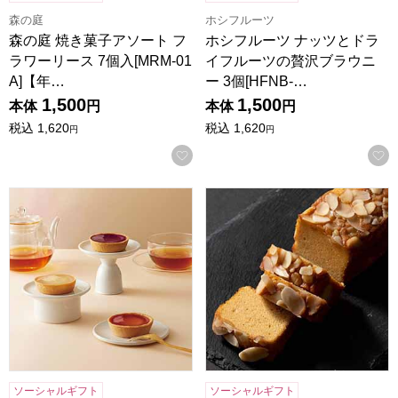
森の庭
ホシフルーツ
森の庭 焼き菓子アソート フ
ホシフルーツ ナッツとドラ
ラワーリース 7個入[MRM-01
イフルーツの贅沢ブラウニ
A]【年…
ー 3個[HFNB-…
1,500
1,500
本体
円
本体
円
税込
1,620
税込
1,620
円
円
お気に入りに登録する
東京風月堂 果実のチーズタルト(6個入)【年間ギフト】
祇園きたざと パウンドケーキキャ
ソーシャルギフト
ソーシャルギフト