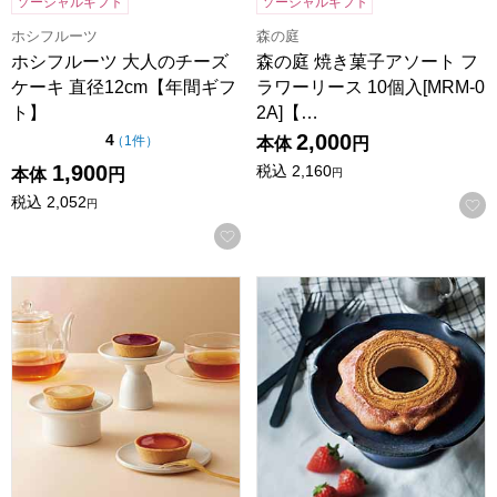
ソーシャルギフト
ソーシャルギフト
ホシフルーツ
森の庭
ホシフルーツ 大人のチーズ
森の庭 焼き菓子アソート フ
ケーキ 直径12cm【年間ギフ
ラワーリース 10個入[MRM-0
ト】
2A]【…
2,000
点（5点満点中）
4
の評価
（
1件
）
本体
円
1,900
税込
2,160
本体
円
円
税込
2,052
円
お気に入りに登録する
東京風月堂 果実のチーズタルト(8個入)【年間ギフト】
ホシフルーツ ハードバウム 直