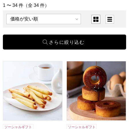
1 〜 34 件（全 34 件）
「洋菓子」の商品一覧
表示順
表示切替
東京風月堂 パピヨットS(16本入)[PS]【年間ギフト】
森の庭 焦がしキャラメルがしみ込
ソーシャルギフト
ソーシャルギフト