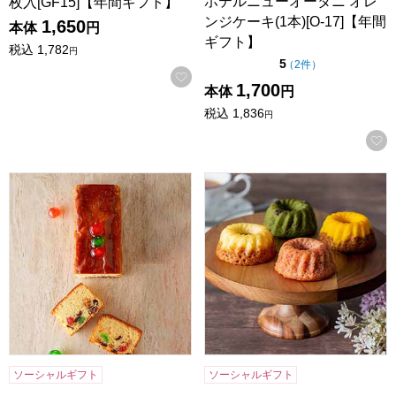
ホテルニューオータニ オレ
枚入[GF15]【年間ギフト】
ンジケーキ(1本)[O-17]【年間
1,650
本体
円
ギフト】
税込
1,782
円
点（5点満点中）
5
の評価
（
2件
）
お気に入りに登録する
1,700
本体
円
税込
1,836
円
ホテルニューオータニ フルーツケーキ(1本)[F-17]【年間ギフ
ホシフルーツ 果実のミニョン・ド
ソーシャルギフト
ソーシャルギフト