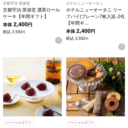
京都宇治 茶游堂
ホテルニューオータニ
京都宇治 茶游堂 濃茶ロール
ホテルニューオータニ リー
ケーキ【年間ギフト】
フパイ(プレーン7枚入)[L-24]
【年間ギ…
2,400
本体
円
2,400
本体
円
税込
2,592
円
税込
2,592
円
お気に入りに登録する
東京風月堂 マロングラッセ(8個入)[MGM]【年間ギフト】
森の庭 焼き菓子アソート 芽吹き
ソーシャルギフト
ソーシャルギフト