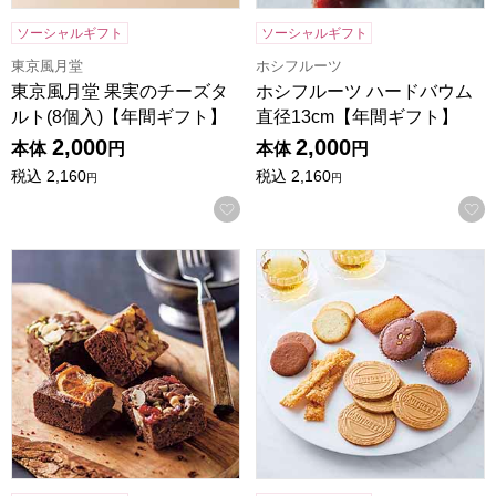
ソーシャルギフト
ソーシャルギフト
東京風月堂
ホシフルーツ
東京風月堂 果実のチーズタ
ホシフルーツ ハードバウム
ルト(8個入)【年間ギフト】
直径13cm【年間ギフト】
2,000
2,000
本体
円
本体
円
税込
2,160
税込
2,160
円
円
お気に入りに登録する
ホシフルーツ ナッツとドライフルーツの贅沢ブラウニー 6個[H
東京風月堂 パリ凱旋(25個入)