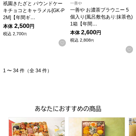
一善や
祇園きたざと パウンドケー
一善や お濃茶ブラウニー 5
キチョコとキャラメル[GK-P
個入り(風呂敷包あり:抹茶色)
2M]【年間ギ…
1箱【年間…
2,500
本体
円
2,600
本体
円
税込
2,700
円
税込
2,808
円
お気に入りに登録する
1 〜 34 件（全 34 件）
あなたにおすすめの商品
トップバリュ 和洋中特大二段重「饗宴」(きょうえん)【4
トップバリュ 和風三段重「慶」
富山