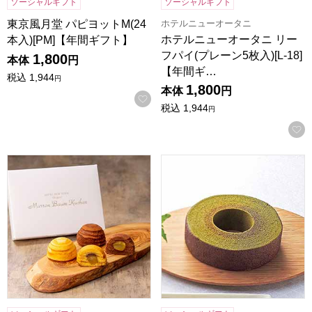
ソーシャルギフト
ソーシャルギフト
ホテルニューオータニ
東京風月堂 パピヨットM(24
ホテルニューオータニ リー
本入)[PM]【年間ギフト】
フパイ(プレーン5枚入)[L-18]
1,800
本体
円
【年間ギ…
税込
1,944
円
1,800
本体
円
お気に入りに登録する
税込
1,944
円
ホテルニューオータニ マロンバウムクーヘン6個入り(プレーン、
京都 京寿楽庵 宇治抹茶バウム 舞