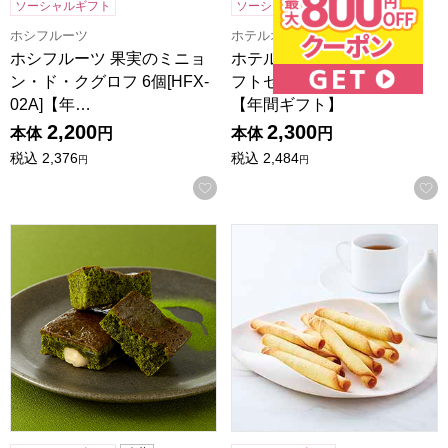
ソーシャルギフト
ソーシャルギフト
ホシフルーツ
ホテルオークラ
ホシフルーツ 果実のミニョ
ホテルオークラスイーツギ
ン・ド・クグロフ 6個[HFX-
フトセット 8個[HOS-02A]
02A]【年…
【年間ギフト】
2,200
2,300
本体
円
本体
円
税込
2,376
税込
2,484
円
円
お気に入りに登録する
一善や お濃茶ブラウニー 5個入り 1箱【年間ギフト】
東京風月堂 パピヨットL(32本