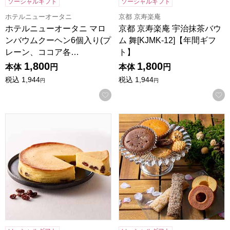
ソーシャルギフト
ソーシャルギフト
ホテルニューオータニ
京都 京寿楽庵
ホテルニューオータニ マロ
京都 京寿楽庵 宇治抹茶バウ
ンバウムクーヘン6個入り(プ
ム 舞[KJMK-12]【年間ギフ
レーン、ココア各…
ト】
1,800
1,800
本体
円
本体
円
税込
1,944
税込
1,944
円
円
お気に入りに登録する
ホシフルーツ 大人のチーズケーキ 直径12cm【年間ギフト】
森の庭 焼き菓子アソート フラワ