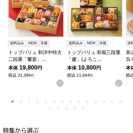
送料込み
NEW
冷蔵
送料込み
NEW
冷蔵
送
トップバリュ 和洋中特大
トップバリュ 和風三段重
富
二段重「饗宴」…
「慶」(よろこ…
3
19,800
10,800
本体
円
本体
円
本
税込
21,384
税込
11,664
税
円
円
お気に入りに登録する
お気
特集から選ぶ