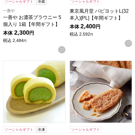
ソーシャルギフト
冷蔵
ソーシャルギフト
一善や
東京風月堂 パピヨットL(32
一善や お濃茶ブラウニー 5
本入)[PL]【年間ギフト】
個入り 1箱【年間ギフト】
2,400
本体
円
2,300
本体
円
税込
2,592
円
税込
2,484
円
お気に入りに登録する
京都宇治 茶游堂 濃茶ロールケーキ【年間ギフト】
ホテルニューオータニ リーフパイ
ソーシャルギフト
冷凍
ソーシャルギフト