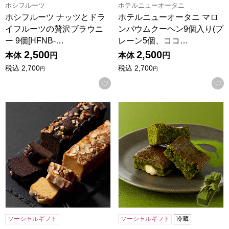
ホシフルーツ
ホテルニューオータニ
ホシフルーツ ナッツとドラ
ホテルニューオータニ マロ
イフルーツの贅沢ブラウニ
ンバウムクーヘン9個入り(プ
ー 9個[HFNB-…
レーン5個、ココ…
2,500
2,500
本体
円
本体
円
税込
2,700
税込
2,700
円
円
お気に入りに登録する
祇園きたざと パウンドケーキチョコとキャラメル[GK-P2M]
一善や お濃茶ブラウニー 5個
ソーシャルギフト
ソーシャルギフト
冷蔵