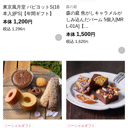
森の庭
東京風月堂 パピヨットS(16
森の庭 焦がしキャラメルが
本入)[PS]【年間ギフト】
しみ込んだバーム 5個入[MR
1,200
本体
円
L-01A]【…
税込
1,296
円
1,500
本体
円
お気に入りに登録する
税込
1,620
円
森の庭 焼き菓子アソート フラワーリース 7個入[MRM-01A
ホシフルーツ ナッツとドライフ
ソーシャルギフト
ソーシャルギフト