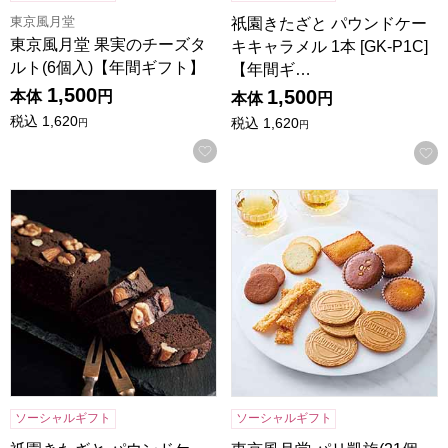
東京風月堂
祇園きたざと パウンドケー
東京風月堂 果実のチーズタ
キキャラメル 1本 [GK-P1C]
ルト(6個入)【年間ギフト】
【年間ギ…
1,500
1,500
本体
円
本体
円
税込
1,620
税込
1,620
円
円
お気に入りに登録する
祇園きたざと パウンドケーキチョコ 1本 [GK-P1]【年間ギフ
東京風月堂 パリ凱旋(21個入)
ソーシャルギフト
ソーシャルギフト