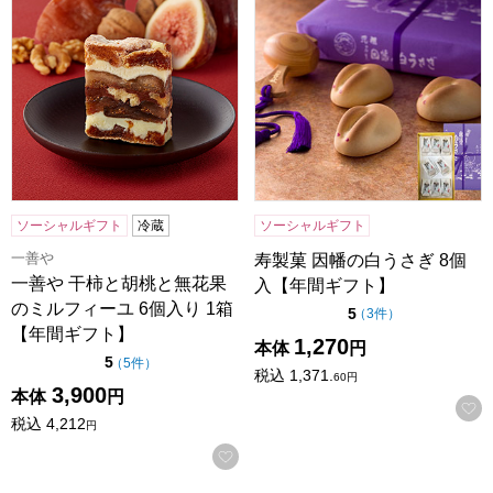
ソーシャルギフト
冷蔵
ソーシャルギフト
一善や
寿製菓 因幡の白うさぎ 8個
一善や 干柿と胡桃と無花果
入【年間ギフト】
のミルフィーユ 6個入り 1箱
点（5点満点中）
5
の評価
（
3件
）
【年間ギフト】
1,270
本体
円
点（5点満点中）
5
の評価
（
5件
）
税込
1,371.
60
円
3,900
本体
円
税込
4,212
円
お気に入りに登録する