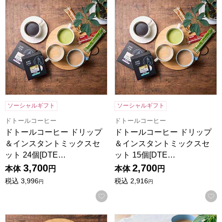
ソーシャルギフト
ソーシャルギフト
ドトールコーヒー
ドトールコーヒー
ドトールコーヒー ドリップ
ドトールコーヒー ドリップ
＆インスタントミックスセ
＆インスタントミックスセ
ット 24個[DTE…
ット 15個[DTE…
3,700
2,700
本体
円
本体
円
税込
3,996
税込
2,916
円
円
お気に入りに登録する
ドトールコーヒー インスタントミックスセット 15本[DTE-0
アニマルドーナツ 12個[ANM-