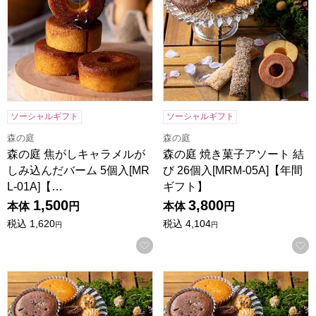
ソーシャルギフト
ソーシャルギフト
森の庭
森の庭
森の庭 焦がしキャラメルが
森の庭 焼き菓子アソート 結
しみ込んだバーム 5個入[MR
び 26個入[MRM-05A]【年間
L-01A]【…
ギフト】
1,500
3,800
本体
円
本体
円
税込
1,620
税込
4,104
円
円
お気に入りに登録する
森の庭 焼き菓子アソート 恵み 21個入[MRM-04A]【年間ギフ
森の庭 焼き菓子アソート 芽吹き