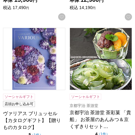
本体
円
本体
円
税込
17,490
税込
14,190
円
円
お気に入りに登録する
ヴァリアス ブリュッセル【カタログギフト】【贈りものカタ
京都宇治 茶游堂 茶彩菓 「
ソーシャルギフト
ソーシャルギフト
店頭お申し込み可
京都宇治 茶游堂
京都宇治 茶游堂 茶彩菓 「貴
ヴァリアス ブリュッセル
船」 お茶屋のあんみつ＆京
【カタログギフト】【贈り
くずきりセット…
ものカタログ】
点（5点満点中）
4
の評価
（
1件
）
点（5点満点中）
5
の評価