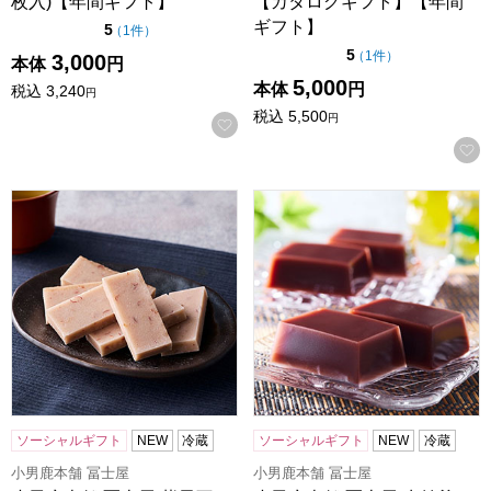
枚入)【年間ギフト】
【カタログギフト】【年間
ギフト】
点（5点満点中）
5
の評価
（
1件
）
点（5点満点中）
5
の評価
（
1件
）
3,000
本体
円
5,000
本体
円
税込
3,240
円
税込
5,500
円
お気に入りに登録する
小男鹿本舗 冨士屋 紫雲石 6個入【年間ギフト】
小男鹿本舗 冨士屋 水羊羹 1
ソーシャルギフト
NEW
冷蔵
ソーシャルギフト
NEW
冷蔵
小男鹿本舗 冨士屋
小男鹿本舗 冨士屋