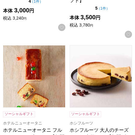
フト】
点（5点満点中）
4
の評価
（
1件
）
点（5点満点中）
5
の評価
（
1件
）
3,000
本体
円
3,500
本体
円
税込
3,240
円
税込
3,780
円
お気に入りに登録する
ホテルニューオータニ フルーツケーキ(1本)[F-17]【年間ギフ
ホシフルーツ 大人のチーズケー
ソーシャルギフト
ソーシャルギフト
ホテルニューオータニ
ホシフルーツ
ホテルニューオータニ フル
ホシフルーツ 大人のチーズ