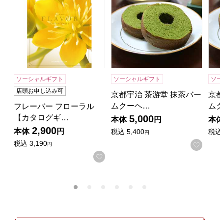
ソーシャルギフト
ソーシャルギフト
ソ
店頭お申し込み可
京都宇治 茶游堂 抹茶バー
京
ムクーヘ…
ム
フレーバー フローラル
【カタログギ…
5,000
本体
円
本
2,900
本体
円
税込
5,400
税
円
税込
3,190
お気
円
お気に入りに登録する