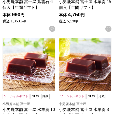
小男鹿本舗 冨士屋 紫雲石 6
小男鹿本舗 冨士屋 水羊羹 15
個入【年間ギフト】
個入【年間ギフト】
990
4,750
本体
円
本体
円
税込
1,069.
税込
5,130
20
円
円
お気に入りに登録する
小男鹿本舗 冨士屋 水羊羹 10個入【年間ギフト】
小男鹿本舗 冨士屋 水羊羹 8
ソーシャルギフト
NEW
冷蔵
ソーシャルギフト
NEW
冷蔵
小男鹿本舗 冨士屋
小男鹿本舗 冨士屋
小男鹿本舗 冨士屋 水羊羹 10
小男鹿本舗 冨士屋 水羊羹 8