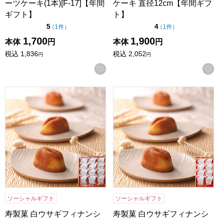
ーツケーキ(1本)[F-17]【年間
ケーキ 直径12cm【年間ギフ
ギフト】
ト】
点（5点満点中）
点（5点満点中）
5
4
の評価
の評価
（
1件
）
（
1件
）
1,700
1,900
本体
円
本体
円
税込
1,836
税込
2,052
円
円
お気に入りに登録する
寿製菓 白ウサギフィナンシェ 12個入【年間ギフト】
寿製菓 白ウサギフィナンシェ
ソーシャルギフト
ソーシャルギフト
寿製菓 白ウサギフィナンシ
寿製菓 白ウサギフィナンシ