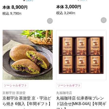
（
1件
）
3,000
8,900
本体
円
本体
円
税込
3,240
税込
9,790
円
円
お気に入りに登録する
京都宇治 茶游堂 京・宇治どら焼き 6個入【年間ギフト】
丸福珈琲店 伝承香味ブレンド詰合
ソーシャルギフト
ソーシャルギフト
京都宇治 茶游堂
丸福珈琲店
京都宇治 茶游堂 京・宇治ど
丸福珈琲店 伝承香味ブレン
ら焼き 6個入【年間ギフト】
ド詰合せ[MKB-04A]【年間ギ