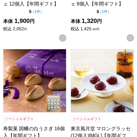
ェ 12個入【年間ギフト】
ェ 8個入【年間ギフト】
点（5点満点中）
点（5点満点中）
5
5
の評価
の評価
（
1件
）
（
1件
）
1,900
1,320
本体
円
本体
円
税込
2,052
税込
1,425.
円
60
円
お気に入りに登録する
寿製菓 因幡の白うさぎ 16個入【年間ギフト】
東京風月堂 マロングラッセ(12
ソーシャルギフト
ソーシャルギフト
寿製菓 因幡の白うさぎ 16個
東京風月堂 マロングラッセ
入【年間ギフト】
(12個入)[MGL]【年間ギフ