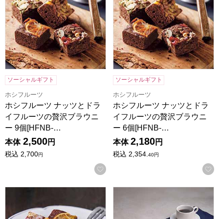
ソーシャルギフト
ソーシャルギフト
ホシフルーツ
ホシフルーツ
ホシフルーツ ナッツとドラ
ホシフルーツ ナッツとドラ
イフルーツの贅沢ブラウニ
イフルーツの贅沢ブラウニ
ー 9個[HFNB-…
ー 6個[HFNB-…
2,500
2,180
本体
円
本体
円
税込
2,700
税込
2,354.
円
40
円
お気に入りに登録する
ホシフルーツ ナッツとドライフルーツの贅沢ブラウニー 3個[H
ホテルオークラスイーツ＆コーヒ