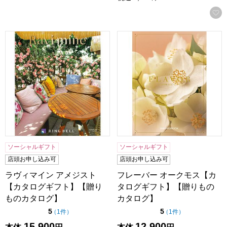
ラヴィマイン アメジスト【カタログギフト】【贈りものカタ
フレーバー オークモス【カ
ソーシャルギフト
ソーシャルギフト
店頭お申し込み可
店頭お申し込み可
ラヴィマイン アメジスト
フレーバー オークモス【カ
【カタログギフト】【贈り
タログギフト】【贈りもの
ものカタログ】
カタログ】
点（5点満点中）
点（5点満点中）
5
5
の評価
の評価
（
1件
）
（
1件
）
15,900
12,900