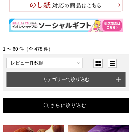
1 〜 60 件（全 478 件）
「新生活・引っ越しお祝い」の商品一覧
表示順
表示切替
カテゴリーで絞り込む
一善や 干柿と胡桃と無花果のミルフィーユ 6個入り 1箱【年
寿製菓 因幡の白うさぎ 8個