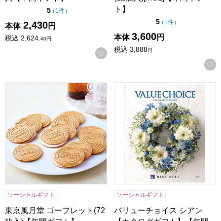
ト】
点（5点満点中）
5
の評価
（
1件
）
点（5点満点中）
5
の評価
（
1件
）
2,430
本体
円
3,600
本体
円
税込
2,624.
40
円
税込
3,888
円
お気に入りに登録する
東京風月堂 ゴーフレット(72枚入)【年間ギフト】
バリューチョイス シアン【カ
ソーシャルギフト
ソーシャルギフト
東京風月堂 ゴーフレット(72
バリューチョイス シアン