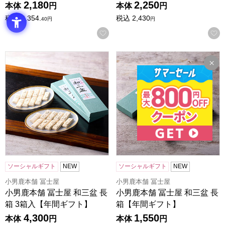
2,180
2,250
本体
円
本体
円
税込
2,354.
税込
2,430
40
円
円
お気に入りに登録する
小男鹿本舗 冨士屋 和三盆 長箱 3箱入【年間ギフト】
小男鹿本舗 冨士屋 和三盆 長
ソーシャルギフト
NEW
ソーシャルギフト
NEW
小男鹿本舗 冨士屋
小男鹿本舗 冨士屋
小男鹿本舗 冨士屋 和三盆 長
小男鹿本舗 冨士屋 和三盆 長
箱 3箱入【年間ギフト】
箱【年間ギフト】
4,300
1,550
本体
円
本体
円