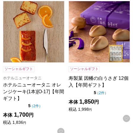
ホテルニューオータニ オレンジケーキ(1本)[O-17]【年間ギ
寿製菓 因幡の白うさぎ 12個
ソーシャルギフト
ソーシャルギフト
ホテルニューオータニ
寿製菓 因幡の白うさぎ 12個
ホテルニューオータニ オレ
入【年間ギフト】
ンジケーキ(1本)[O-17]【年間
点（5点満点中）
5
の評価
（
2件
）
ギフト】
1,850
本体
円
点（5点満点中）
5
の評価
（
2件
）
税込
1,998
円
1,700
本体
円
税込
1,836
円
お気に入りに登録する