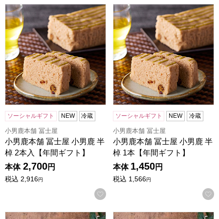
小男鹿本舗 冨士屋 小男鹿 半棹 2本入【年間ギフト】
小男鹿本舗 冨士屋 小男鹿 半
ソーシャルギフト
NEW
冷蔵
ソーシャルギフト
NEW
冷蔵
小男鹿本舗 冨士屋
小男鹿本舗 冨士屋
小男鹿本舗 冨士屋 小男鹿 半
小男鹿本舗 冨士屋 小男鹿 半
棹 2本入【年間ギフト】
棹 1本【年間ギフト】
2,700
1,450
本体
円
本体
円
税込
2,916
税込
1,566
円
円
お気に入りに登録する
ドトールコーヒー ドリップ＆インスタントミックスセット 24個
ドトールコーヒー ドリップ＆イ