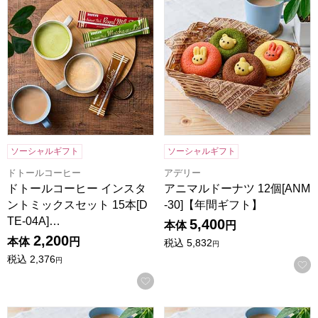
ソーシャルギフト
ソーシャルギフト
ドトールコーヒー
アデリー
ドトールコーヒー インスタ
アニマルドーナツ 12個[ANM
ントミックスセット 15本[D
-30]【年間ギフト】
TE-04A]…
5,400
本体
円
2,200
本体
円
税込
5,832
円
税込
2,376
円
お気に入りに登録する
アニマルドーナツ 10個[ANM-25]【年間ギフト】
アニマルドーナツ 8個[ANM-