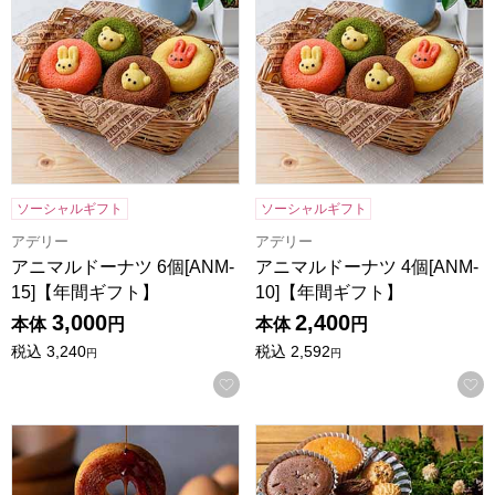
ソーシャルギフト
ソーシャルギフト
アデリー
アデリー
アニマルドーナツ 6個[ANM-
アニマルドーナツ 4個[ANM-
15]【年間ギフト】
10]【年間ギフト】
3,000
2,400
本体
円
本体
円
税込
3,240
税込
2,592
円
円
お気に入りに登録する
森の庭 焦がしキャラメルがしみ込んだバーム 5個入[MRL-01
森の庭 焼き菓子アソート 結び 2