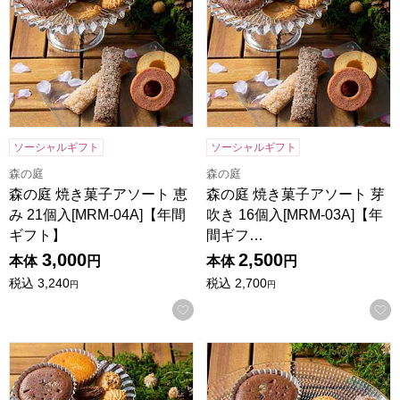
ソーシャルギフト
ソーシャルギフト
森の庭
森の庭
森の庭 焼き菓子アソート 恵
森の庭 焼き菓子アソート 芽
み 21個入[MRM-04A]【年間
吹き 16個入[MRM-03A]【年
ギフト】
間ギフ…
3,000
2,500
本体
円
本体
円
税込
3,240
税込
2,700
円
円
お気に入りに登録する
森の庭 焼き菓子アソート フラワーリース 10個入[MRM-02A
森の庭 焼き菓子アソート フラワ