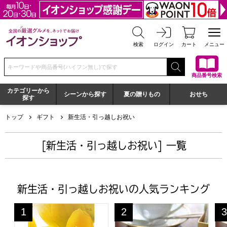
全国の厳選グルメを、ネットでお届け イオンショップ
検索
ログイン
カート
メニュー
検索キーワードまたは商品番号を入力してください
商品番号検索
カテゴリーから
シーンから探す
夏の贈りもの
おせち
探す
トップ
ギフト
新生活・引っ越しお祝い
[新生活・引っ越しお祝い] 一覧
新生活・引っ越しお祝いの人気ランキング
フレーバー フローラル【カタログギフト】【贈りものカ
京都宇治 茶游堂 抹茶バームク
京
1
2
3
位
位
位