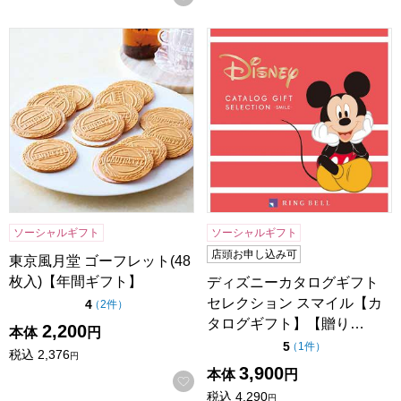
東京風月堂 ゴーフレット(48枚入)【年間ギフト】
ディズニーカタログギフトセ
ソーシャルギフト
ソーシャルギフト
店頭お申し込み可
東京風月堂 ゴーフレット(48
枚入)【年間ギフト】
ディズニーカタログギフト
セレクション スマイル【カ
点（5点満点中）
4
の評価
（
2件
）
タログギフト】【贈り…
2,200
本体
円
点（5点満点中）
5
の評価
（
1件
）
税込
2,376
円
3,900
本体
円
お気に入りに登録する
税込
4,290
円