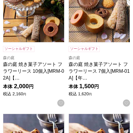
ソーシャルギフト
ソーシャルギフト
森の庭
森の庭
森の庭 焼き菓子アソート フ
森の庭 焼き菓子アソート フ
ラワーリース 10個入[MRM-0
ラワーリース 7個入[MRM-01
2A]【…
A]【年…
2,000
1,500
本体
円
本体
円
税込
2,160
税込
1,620
円
円
お気に入りに登録する
ホシフルーツ ナッツとドライフルーツの贅沢ブラウニー 20個[H
ホシフルーツ ナッツとドライフ