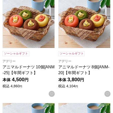
ソーシャルギフト
ソーシャルギフト
アデリー
アデリー
アニマルドーナツ 10個[ANM
アニマルドーナツ 8個[ANM-
-25]【年間ギフト】
20]【年間ギフト】
4,500
3,800
本体
円
本体
円
税込
4,860
税込
4,104
円
円
お気に入りに登録する
アニマルドーナツ 6個[ANM-15]【年間ギフト】
アニマルドーナツ 4個[ANM-