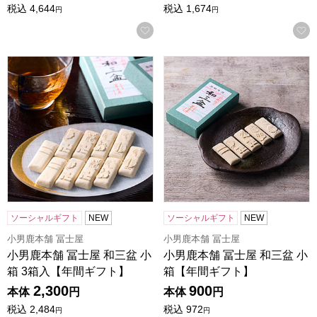
税込
4,644
税込
1,674
円
円
お気に入りに登録する
小男鹿本舗 冨士屋 和三盆 小箱 3箱入【年間ギフト】
小男鹿本舗 冨士屋 和三盆 小
ソーシャルギフト
NEW
ソーシャルギフト
NEW
小男鹿本舗 冨士屋
小男鹿本舗 冨士屋
小男鹿本舗 冨士屋 和三盆 小
小男鹿本舗 冨士屋 和三盆 小
箱 3箱入【年間ギフト】
箱【年間ギフト】
2,300
900
本体
円
本体
円
税込
2,484
税込
972
円
円