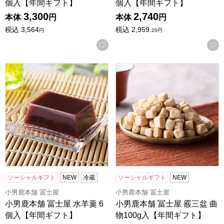
個入【年間ギフト】
個入【年間ギフト】
3,300
2,740
本体
円
本体
円
税込
3,564
税込
2,959.
円
20
円
お気に入りに登録する
小男鹿本舗 冨士屋 水羊羹 6個入【年間ギフト】
小男鹿本舗 冨士屋 霰三盆 曲
ソーシャルギフト
NEW
冷蔵
ソーシャルギフト
NEW
小男鹿本舗 冨士屋
小男鹿本舗 冨士屋
小男鹿本舗 冨士屋 水羊羹 6
小男鹿本舗 冨士屋 霰三盆 曲
個入【年間ギフト】
物100g入【年間ギフト】