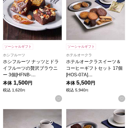
ソーシャルギフト
ソーシャルギフト
ホシフルーツ
ホテルオークラ
ホシフルーツ ナッツとドラ
ホテルオークラスイーツ＆
イフルーツの贅沢ブラウニ
コーヒーギフトセット 17個
ー 3個[HFNB-…
[HOS-07A]…
1,500
5,500
本体
円
本体
円
税込
1,620
税込
5,940
円
円
お気に入りに登録する
ホテルオークラスイーツ＆コーヒーギフトセット 13個[HOS-
ホテルオークラスイーツギフトセッ