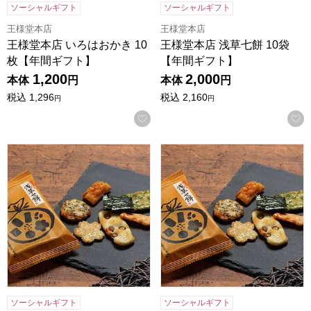
ソーシャルギフト
ソーシャルギフト
王様堂本店
王様堂本店
王様堂本店 いろはおかき 10
王様堂本店 浅草七餅 10袋
枚【年間ギフト】
【年間ギフト】
1,200
2,000
本体
円
本体
円
税込
1,296
税込
2,160
円
円
お気に入りに登録する
王様堂本店 浅草七餅 8袋【年間ギフト】
王様堂本店 浅草七餅 6袋【年
ソーシャルギフト
ソーシャルギフト