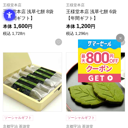
王様堂本店
王様堂本店
王様堂本店 浅草七餅 8袋
王様堂本店 浅草七餅 6袋
【年間ギフト】
【年間ギフト】
1,600
1,200
本体
円
本体
円
税込
1,728
税込
1,296
円
円
お気に入りに登録する
京都宇治 茶游堂 抹茶フィナンシェ 老松 5本入【年間ギフト
京都宇治 茶游堂 抹茶サブレ
ソーシャルギフト
ソーシャルギフト
京都宇治 茶游堂
京都宇治 茶游堂