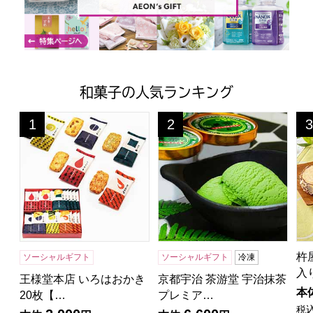
和菓子の人気ランキング
王様堂本店 いろはおかき 20枚【年間ギフト】
京都宇治 茶游堂 宇治抹茶プレ
杵
1
2
3
位
位
位
杵
ソーシャルギフト
ソーシャルギフト
冷凍
入
王様堂本店 いろはおかき
京都宇治 茶游堂 宇治抹茶
本
20枚【…
プレミア…
税