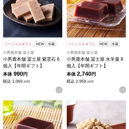
ソーシャルギフト
NEW
冷蔵
ソーシャルギフト
NEW
冷蔵
小男鹿本舗 冨士屋
小男鹿本舗 冨士屋
小男鹿本舗 冨士屋 紫雲石 6
小男鹿本舗 冨士屋 水羊羹 8
個入【年間ギフト】
個入【年間ギフト】
990
2,740
本体
円
本体
円
税込
1,069.
税込
2,959.
20
円
20
円
お気に入りに登録する
小男鹿本舗 冨士屋 水羊羹 6個入【年間ギフト】
小男鹿本舗 冨士屋 霰三盆 曲