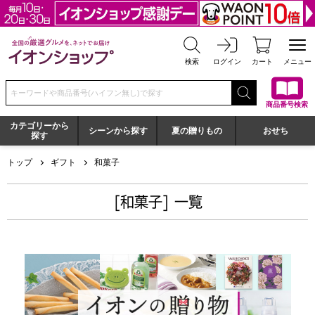
全国の厳選グルメを、ネットでお届け イオンショップ
検索
ログイン
カート
メニュー
検索キーワードまたは商品番号を入力してください
商品番号検索
カテゴリーから
シーンから探す
夏の贈りもの
おせち
探す
トップ
ギフト
和菓子
[和菓子] 一覧