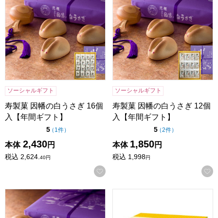
ソーシャルギフト
ソーシャルギフト
寿製菓 因幡の白うさぎ 16個
寿製菓 因幡の白うさぎ 12個
入【年間ギフト】
入【年間ギフト】
点（5点満点中）
点（5点満点中）
5
5
の評価
の評価
（
1件
）
（
2件
）
2,430
1,850
本体
円
本体
円
税込
2,624.
税込
1,998
40
円
円
お気に入りに登録する
寿製菓 因幡の白うさぎ 8個入【年間ギフト】
亀田製菓 亀田のバラエティおせ