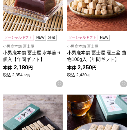
ソーシャルギフト
NEW
冷蔵
ソーシャルギフト
NEW
小男鹿本舗 冨士屋
小男鹿本舗 冨士屋
小男鹿本舗 冨士屋 水羊羹 6
小男鹿本舗 冨士屋 霰三盆 曲
個入【年間ギフト】
物100g入【年間ギフト】
2,180
2,250
本体
円
本体
円
税込
2,354.
税込
2,430
40
円
円
お気に入りに登録する
小男鹿本舗 冨士屋 和三盆 長箱【年間ギフト】
小男鹿本舗 冨士屋 和三盆 小