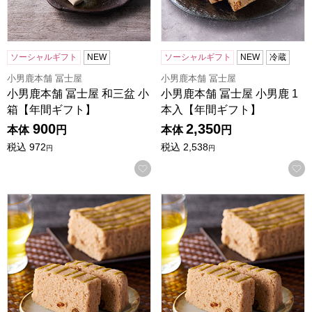
ソーシャルギフト
NEW
ソーシャルギフト
NEW
冷蔵
小男鹿本舗 冨士屋
小男鹿本舗 冨士屋
小男鹿本舗 冨士屋 和三盆 小
小男鹿本舗 冨士屋 小男鹿 1
箱【年間ギフト】
本入【年間ギフト】
900
2,350
本体
円
本体
円
税込
972
税込
2,538
円
円
お気に入りに登録する
小男鹿本舗 冨士屋 小男鹿 半棹 2本入【年間ギフト】
小男鹿本舗 冨士屋 小男鹿 半