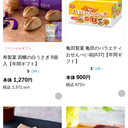
亀田製菓 亀田のバラエティ
ソーシャルギフト
おせんべい箱[A37]【年間ギ
寿製菓 因幡の白うさぎ 8個
フト】
入【年間ギフト】
点（5点満点中）
3
の評価
（
1件
）
点（5点満点中）
5
の評価
（
3件
）
900
本体
円
1,270
本体
円
税込
972
円
税込
1,371.
60
円
お気に入りに登録する
小男鹿本舗 冨士屋 紫雲石 6個入【年間ギフト】
小男鹿本舗 冨士屋 水羊羹 8