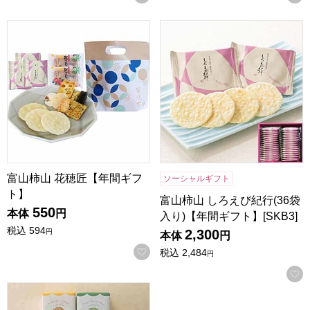
富山柿山 花穂匠【年間ギフト】
富山柿山 しろえび紀行(36袋入
富山柿山 花穂匠【年間ギフ
ソーシャルギフト
ト】
富山柿山 しろえび紀行(36袋
550
本体
円
入り)【年間ギフト】[SKB3]
税込
594
2,300
円
本体
円
お気に入りに登録する
税込
2,484
円
杉谷本舗 長崎カステラ詰合せ【年間ギフト】