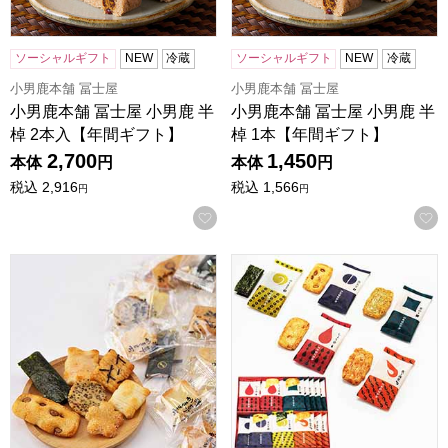
ソーシャルギフト
NEW
冷蔵
ソーシャルギフト
NEW
冷蔵
小男鹿本舗 冨士屋
小男鹿本舗 冨士屋
小男鹿本舗 冨士屋 小男鹿 半
小男鹿本舗 冨士屋 小男鹿 半
棹 2本入【年間ギフト】
棹 1本【年間ギフト】
2,700
1,450
本体
円
本体
円
税込
2,916
税込
1,566
円
円
お気に入りに登録する
王様堂本店 浅草かきもち 140g【年間ギフト】
王様堂本店 いろはおかき 20