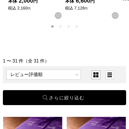
2,000
6,600
本体
円
本体
円
税込
2,160
税込
7,128
円
円
お気に入りに登録する
お気
1 〜 31 件（全 31 件）
「和菓子」の商品一覧
表示順
表示切替
寿製菓 因幡の白うさぎ 16個入【年間ギフト】
寿製菓 因幡の白うさぎ 12個