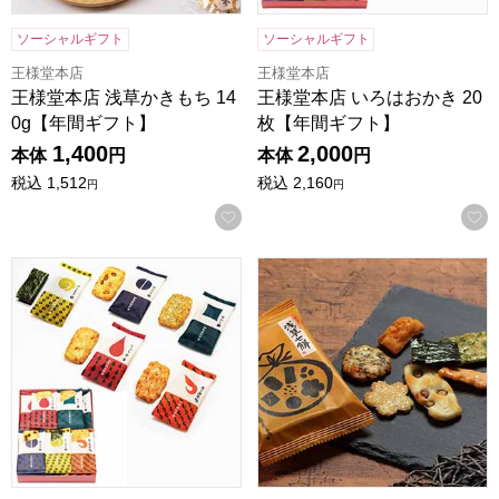
ソーシャルギフト
ソーシャルギフト
王様堂本店
王様堂本店
王様堂本店 浅草かきもち 14
王様堂本店 いろはおかき 20
0g【年間ギフト】
枚【年間ギフト】
1,400
2,000
本体
円
本体
円
税込
1,512
税込
2,160
円
円
お気に入りに登録する
王様堂本店 いろはおかき 10枚【年間ギフト】
王様堂本店 浅草七餅 10袋【