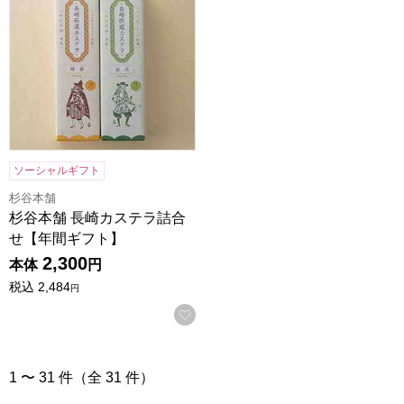
ソーシャルギフト
杉谷本舗
杉谷本舗 長崎カステラ詰合
せ【年間ギフト】
2,300
本体
円
税込
2,484
円
お気に入りに登録する
1 〜 31 件（全 31 件）