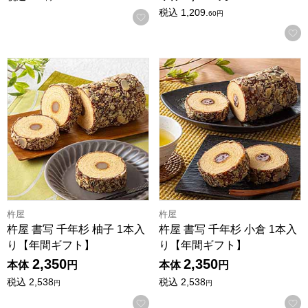
税込
1,209.
60
円
お気に入りに登録する
杵屋 書写 千年杉 柚子 1本入り【年間ギフト】
杵屋 書写 千年杉 小倉 1本
杵屋
杵屋
杵屋 書写 千年杉 柚子 1本入
杵屋 書写 千年杉 小倉 1本入
り【年間ギフト】
り【年間ギフト】
2,350
2,350
本体
円
本体
円
税込
2,538
税込
2,538
円
円
お気に入りに登録する