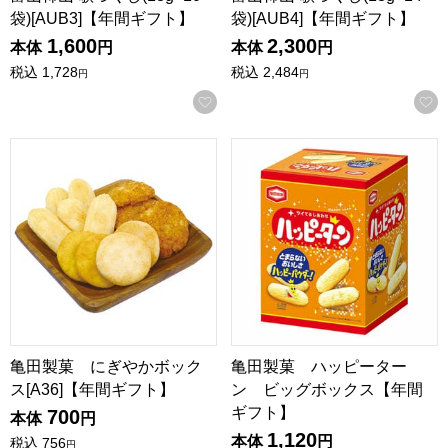
袋)[AUB3]【年間ギフト】
袋)[AUB4]【年間ギフト】
1,600
2,300
本体
円
本体
円
税込
1,728
税込
2,484
円
円
お気に入りに登録する
亀田製菓 にぎやかボックス[A36]【年間ギフト】
亀田製菓 ハッピーターン 
亀田製菓 にぎやかボック
亀田製菓 ハッピーター
ス[A36]【年間ギフト】
ン ビッグボックス【年間
ギフト】
700
本体
円
1,120
本体
円
税込
756
円