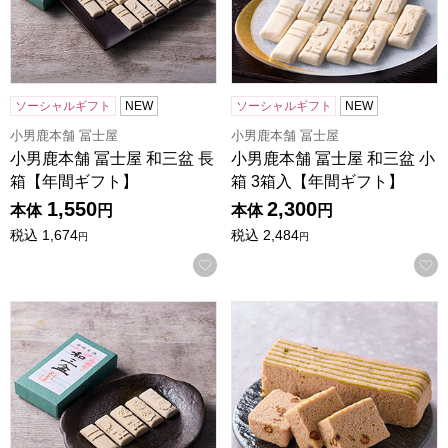
ソーシャルギフト
NEW
ソーシャルギフト
NEW
小男鹿本舗 冨士屋
小男鹿本舗 冨士屋
小男鹿本舗 冨士屋 和三盆 長
小男鹿本舗 冨士屋 和三盆 小
箱【年間ギフト】
箱 3箱入【年間ギフト】
1,550
2,300
本体
円
本体
円
税込
1,674
税込
2,484
円
円
お気に入りに登録する
小男鹿本舗 冨士屋 和三盆 小箱【年間ギフト】
小男鹿本舗 冨士屋 小男鹿 1