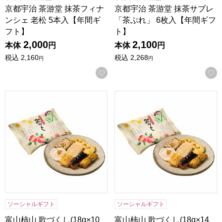
京都宇治 茶游堂 抹茶フィナ
京都宇治 茶游堂 抹茶サブレ
ンシェ 老松 5本入【年間ギ
「茶ぶれ」 6枚入【年間ギフ
フト】
ト】
2,000
2,100
本体
円
本体
円
税込
2,160
税込
2,268
円
円
お気に入りに登録する
富山柿山 歌づくし(18g×10袋)[AUB3]【年間ギフト】
富山柿山 歌づくし(18g×14袋)
ソーシャルギフト
ソーシャルギフト
富山柿山 歌づくし(18g×10
富山柿山 歌づくし(18g×14