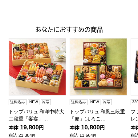
あなたにおすすめの商品
トップバリュ 和洋中特大二段重「饗宴」(きょうえん)【4
トップバリュ 和風三段重「慶」
フ
送料込み
NEW
冷蔵
送料込み
NEW
冷蔵
3
トップバリュ 和洋中特大
トップバリュ 和風三段重
フ
二段重「饗宴」…
「慶」(よろこ…
レ
19,800
10,800
本体
円
本体
円
本
税込
21,384
税込
11,664
税
円
円