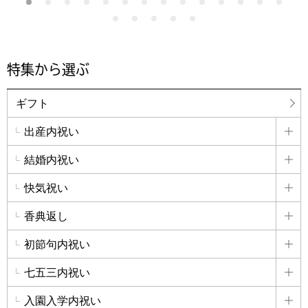
特集から選ぶ
ギフト
出産内祝い
詳
結婚内祝い
詳
快気祝い
詳
香典返し
詳
初節句内祝い
詳
七五三内祝い
詳
入園入学内祝い
詳