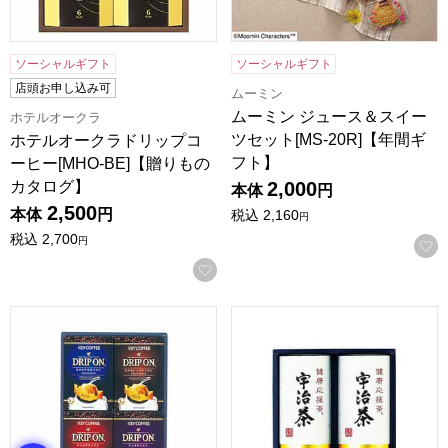
ソーシャルギフト
ソーシャルギフト
店頭お申し込み可
ムーミン
ムーミン ジュース＆スイー
ホテルオークラ
ツセット[MS-20R]【年間ギ
ホテルオークラドリップコ
フト】
ーヒー[MHO-BE]【贈りもの
カタログ】
2,000
本体
円
2,500
本体
円
税込
2,160
円
税込
2,700
円
お気に入りに登録する
キーコーヒー ドリップオンギフト[CAG-20N]【贈りものカ
宇治茶「健康応援茶」[KOB-