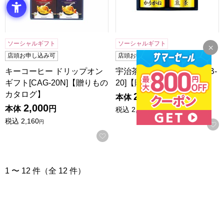
ソーシャルギフト
ソーシャルギフト
店頭お申し込み可
店頭お申し込み可
キーコーヒー ドリップオン
宇治茶「健康応援茶」[KOB-
ギフト[CAG-20N]【贈りもの
20]【贈りものカタログ】
カタログ】
2,000
本体
円
2,000
本体
円
税込
2,160
円
税込
2,160
円
お気に入りに登録する
1 〜 12 件（全 12 件）