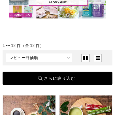
1 〜 12 件（全 12 件）
「飲料」の商品一覧
表示順
表示切替
ドトールコーヒー ドリップ＆インスタントミックスセット 15個
ドトールコーヒー インスタントミ