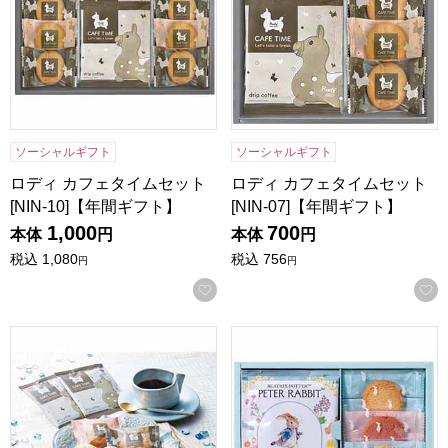
ソーシャルギフト
ソーシャルギフト
ロディ カフェタイムセット
ロディ カフェタイムセット
[NIN-10]【年間ギフト】
[NIN-07]【年間ギフト】
1,000
700
本体
円
本体
円
税込
1,080
税込
756
円
円
お気に入りに登録する
ロディ カフェタイムセット[NIN-05]【年間ギフト】
ピーターラビット コーヒー＆ス