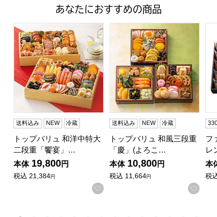
あなたにおすすめの商品
トップバリュ 和洋中特大二段重「饗宴」(きょうえん)【4
トップバリュ 和風三段重「慶」
フ
送料込み
NEW
冷蔵
送料込み
NEW
冷蔵
3
トップバリュ 和洋中特大
トップバリュ 和風三段重
フ
二段重「饗宴」…
「慶」(よろこ…
レ
19,800
10,800
本体
円
本体
円
本
税込
21,384
税込
11,664
税
円
円
お気に入りに登録する
お気