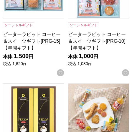
ソーシャルギフト
ソーシャルギフト
ピーターラビット コーヒー
ピーターラビット コーヒー
＆スイーツギフト[PRG-15]
＆スイーツギフト[PRG-10]
【年間ギフト】
【年間ギフト】
1,500
1,000
本体
円
本体
円
税込
1,620
税込
1,080
円
円
お気に入りに登録する
ホテルオークラドリップコーヒー[MHO-BE]【贈りものカタ
ムーミン ジュース＆スイーツセ