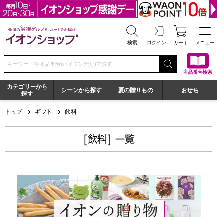
全国の厳選グルメを、ネットでお届け イオンショップ
検索
ログイン
カート
メニュー
検索キーワードまたは商品番号を入力してください
商品番号検索
カテゴリーから
シーンから探す
夏の贈りもの
おせち
探す
トップ
ギフト
飲料
[飲料] 一覧