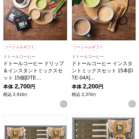
ソーシャルギフト
ソーシャルギフト
ドトールコーヒー
ドトールコーヒー
ドトールコーヒー ドリップ
ドトールコーヒー インスタ
＆インスタントミックスセ
ントミックスセット 15本[D
ット 15個[DTE…
TE-04A]…
2,700
2,200
本体
円
本体
円
税込
2,916
税込
2,376
円
円
お気に入りに登録する
ロディ カフェタイムセット[NIN-10]【年間ギフト】
ロディ カフェタイムセット[NI