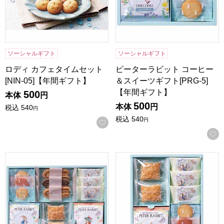
ソーシャルギフト
ソーシャルギフト
ロディ カフェタイムセット
ピーターラビット コーヒー
[NIN-05]【年間ギフト】
＆スイーツギフト[PRG-5]
【年間ギフト】
500
本体
円
500
本体
円
税込
540
円
税込
540
円
お気に入りに登録する
ピーターラビット コーヒー＆スイーツギフト[PRG-15]【年
ピーターラビット コーヒー＆ス