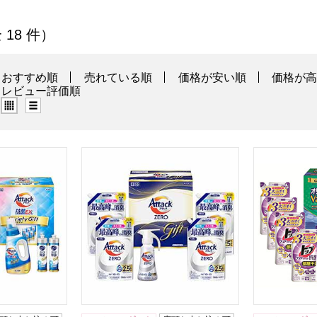
商品一覧
全 18 件）
おすすめ順
売れている順
価格が安い順
価格が
レビュー評価順
グリッド表示（タイル表示）
リスト表示
EXバラエティーギフト[KAU-40A]【贈りものカタログ】
花王 アタックZERO[KAN-50A]【贈りものカ
洗剤バラエテ