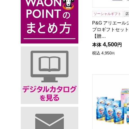
ソーシャルギフト
店
P&G アリエー
プロギフトセット[P
【贈…
4,500
本体
円
税込
4,950
円
花王 アタック抗菌