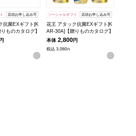
ト
店頭お申し込み可
ソーシャルギフト
店頭お申し込み可
ク抗菌EXギフト[K
花王 アタック抗菌EXギフト[K
]【贈りものカタログ】
AR-30A]【贈りものカタログ】
2,800
円
本体
円
税込
3,080
円
録する
お気に入りに登録する
お気に入
-30A]【贈りものカタログ】