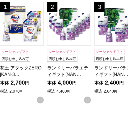
花王 アタックZERO[KAN-30A]【贈りものカタログ】
ランドリーバラエティギフト[NAN-50
ランドリーバラエ
1
2
3
位
位
位
ソーシャルギフト
ソーシャルギフト
ソーシャルギフト
店頭お申し込み可
店頭お申し込み可
店頭お申し込み可
花王 アタックZERO
ランドリーバラエテ
ランドリーバラ
[KAN-3…
ィギフト[NAN…
ィギフト[NAN
2,700
4,000
2,400
本体
円
本体
円
本体
円
税込
2,970
税込
4,400
税込
2,640
円
円
円
お気に入りに登録する
お気に入りに登録