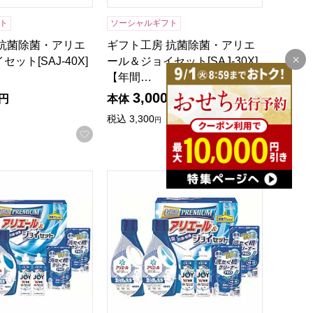
ト
ソーシャルギフト
 抗菌除菌・アリエ
ギフト工房 抗菌除菌・アリエ
ット[SAJ-40X]
ール＆ジョイセット[SAJ-30X]
【年間…
3,000
円
本体
円
税込
3,300
円
録する
お気に入りに登録する
お気に入
AJ-30D]【年間ギフト】
アリエール＆ジョイセット[GAJ-40D]【年間ギフト】
ギフト工房 アリエール＆ジョイセット[GA