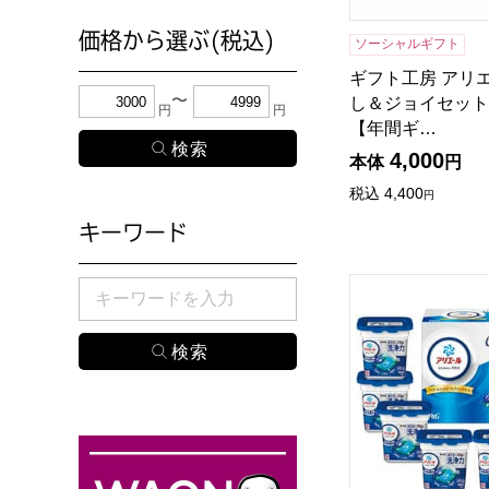
価格から選ぶ(税込)
ソーシャルギフト
ギフト工房 アリ
下限金額・上限金額のどちらか１つまたは両方に、
し＆ジョイセット[H
円
円
【年間ギ…
4,000
本体
円
税込
4,400
円
キーワード
P&G アリエール
検索したい商品のキーワードを入力してください。