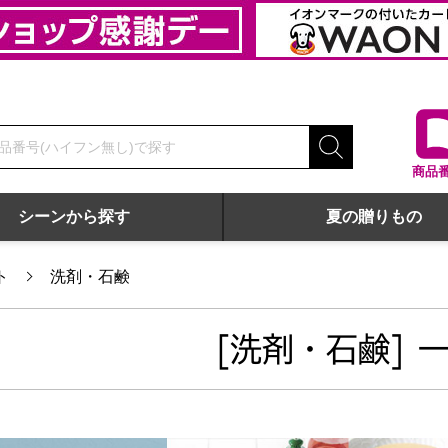
商品
シーンから探す
夏の贈りもの
ト
洗剤・石鹸
[洗剤・石鹸] 