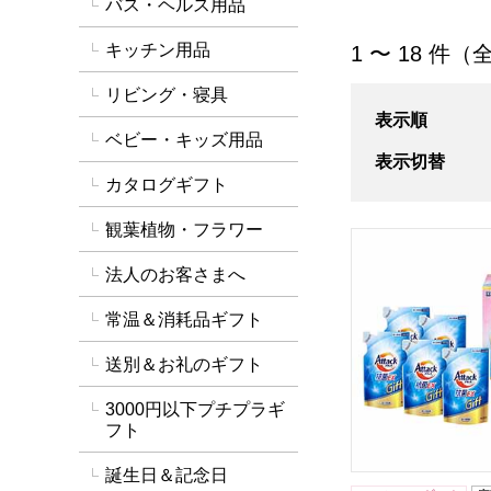
バス・ヘルス用品
「洗剤・石鹸」の
キッチン用品
1 〜 18 件（
リビング・寝具
表示順
ベビー・キッズ用品
表示切替
カタログギフト
観葉植物・フラワー
花王 アタック抗菌
法人のお客さまへ
常温＆消耗品ギフト
送別＆お礼のギフト
3000円以下プチプラギ
フト
誕生日＆記念日