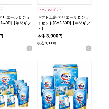
ト
ソーシャルギフト
 アリエール＆ジョ
ギフト工房 アリエール＆ジョ
J-40D]【年間ギフ
イセット[GAJ-30D]【年間ギフ
ト】
3,000
円
本体
円
税込
3,300
円
録する
お気に入りに登録する
お気に入
】
306C]【年間ギフト】
ク抗菌EXギフト[KAR-50A]【贈りものカタログ】
花王 アタック抗菌EXギフト[KAR-30A