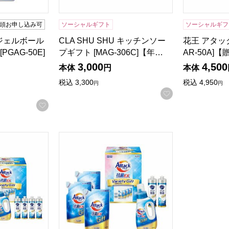
頭お申し込み可
ソーシャルギフト
ソーシャルギフ
ルジェルボール
CLA SHU SHU キッチンソー
花王 アタッ
GAG-50E]
プギフト [MAG-306C]【年…
AR-50A
3,000
4,500
本体
円
本体
税込
3,300
税込
4,950
円
円
お気に入りに登
お気に入りに登録する
EXバラエティーギフト[KAU-50A]【贈りものカタログ】
花王 アタック抗菌EXバラエティーギフト[KAU