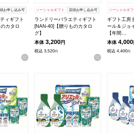
頭お申し込み可
ソーシャルギフト
店頭お申し込み可
ソーシャルギフ
ティギフト
ランドリーバラエティギフト
ギフト工房
りものカタロ
[NAN-40]【贈りものカタロ
ール＆ジョイセ
グ】
【年間…
3,200
4,000
本体
円
本体
税込
3,520
税込
4,400
円
円
商品から絞り込むことができます。
お気に入りに登録する
お気に入りに登
ール部屋干し＆ジョイセット[HAJ-40D]【年間ギフト】
ギフト工房 アリエール部屋干し＆ジョイセット[H
ギフト工房 