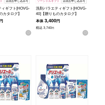
ト
店頭お申し込み可
ソーシャルギフト
店頭お申し込み可
ィギフト[HOVG-
洗剤バラエティギフト[HOVG-
ものカタログ】
40]【贈りものカタログ】
3,400
円
本体
円
税込
3,740
円
お気に入りに登録する
お気に入
録する
りものカタログ】
抗菌除菌・アリエール＆ジョイセット[SAJ-40X]【年間ギフト
ギフト工房 抗菌除菌・アリエール＆ジョイセ