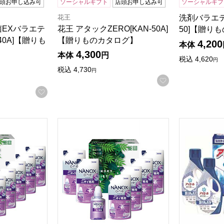
頭お申し込み可
ソーシャルギフト
店頭お申し込み可
ソーシャルギフ
花王
洗剤バラエテ
菌EXバラエテ
花王 アタックZERO[KAN-50A]
50]【贈り
40A]【贈りも
【贈りものカタログ】
4,200
本体
4,300
本体
円
税込
4,620
円
税込
4,730
円
お気に入りに登
お気に入りに登録する
ィギフト[NAN-50]【贈りものカタログ】
ランドリーバラエティギフト[NAN-40]【贈
ギフト工房 
る商品から絞りこむことができます。