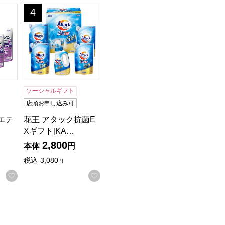
]【贈りものカタログ】
ティギフト[NAN-30]【贈りものカタログ】
花王 アタック抗菌EXギフト[KAR-30A]【贈りものカタ
4
位
ソーシャルギフト
店頭お申し込み可
エテ
花王 アタック抗菌E
…
Xギフト[KA…
2,800
本体
円
税込
3,080
円
する
お気に入りに登録する
お気に入りに登録する