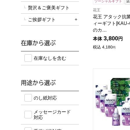
ソーシャルギフト
店
贅沢＆ご褒美ギフト
花王
花王 アタック抗
ご挨拶ギフト
詳細を開く
ィーギフト[KAU-
のカ…
3,800
本体
円
在庫から選ぶ
税込
4,180
円
在庫のない商品を含めて検索することができます。
在庫なしを含む
ランドリーバラエテ
用途から選ぶ
のし紙・メッセージカード・手提げ袋に対応してい
のし紙対応
メッセージカード
対応