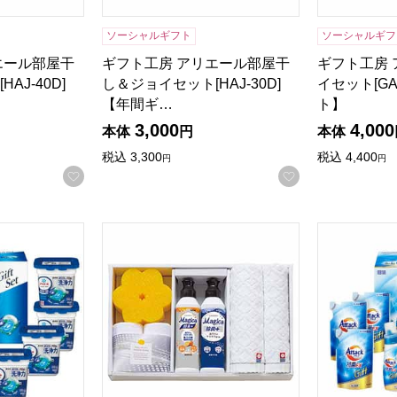
ソーシャルギフト
ソーシャルギフ
エール部屋干
ギフト工房 アリエール部屋干
ギフト工房
検索したい金額を入力してください。
AJ-40D]
し＆ジョイセット[HAJ-30D]
イセット[GA
【年間ギ…
ト】
3,000
4,000
本体
円
本体
税込
3,300
税込
4,400
円
円
お気に入りに登録する
お気に入りに登
ジェルボールプロギフトセット[PGAG-50E]【贈りものカタログ
CLA SHU SHU キッチンソープギフト [MAG-
花王 アタッ