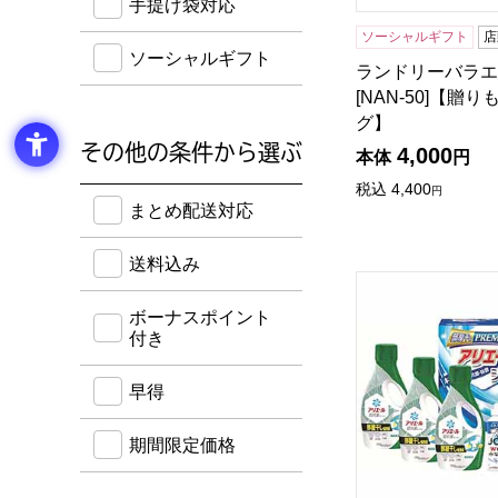
手提げ袋対応
ソーシャルギフト
店
ソーシャルギフト
ランドリーバラエ
[NAN-50]【贈
グ】
その他の条件から選ぶ
4,000
本体
円
税込
4,400
円
送料込み・ボーナスポイント付き・早得・期間限定
まとめ配送対応
送料込み
ギフト工房 アリエ
ボーナスポイント
付き
早得
期間限定価格