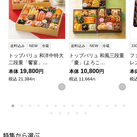
送料込み
NEW
冷蔵
送料込み
NEW
冷蔵
3
トップバリュ 和洋中特大
トップバリュ 和風三段重
フ
二段重「饗宴」…
「慶」(よろこ…
レ
19,800
10,800
本体
円
本体
円
本
税込
21,384
税込
11,664
税
円
円
お気に入りに登録する
お気
特集から選ぶ