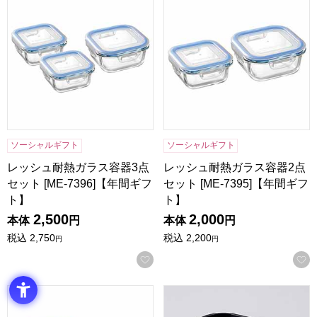
ソーシャルギフト
ソーシャルギフト
レッシュ耐熱ガラス容器3点
レッシュ耐熱ガラス容器2点
セット [ME-7396]【年間ギフ
セット [ME-7395]【年間ギフ
ト】
ト】
2,500
2,000
本体
円
本体
円
税込
2,750
税込
2,200
円
円
お気に入りに登録する
Cheers 飲み比べセット ミニ [CH-2052A]【年間ギフト】
日展作家 橋爪靖雄 桜浪漫 8.0角