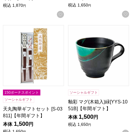
税込
1,650
税込
1,870
円
円
お気に入りに登録する
天丸陶華ギフトセット [S-03811]【年間ギフト】
釉彩 マグ(木箱入)緑[YYS-10
150ボーナスポイント
ソーシャルギフト
ソーシャルギフト
釉彩 マグ(木箱入)緑[YYS-10
51B]【年間ギフト】
天丸陶華ギフトセット [S-03
811]【年間ギフト】
1,500
本体
円
1,500
本体
円
税込
1,650
円
税込
1,650
円