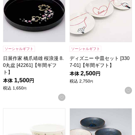
ソーシャルギフト
ソーシャルギフト
日展作家 橋爪靖雄 桜浪漫 8.
ディズニー 中皿セット [330
0丸盆 [42261]【年間ギフ
7-01]【年間ギフト】
ト】
2,500
本体
円
1,500
本体
円
税込
2,750
円
税込
1,650
円
お気に入りに登録する
ディズニー レンジパック2点セット(MS)[3309-01]【年間ギ
風車 銘々皿揃 [00333]【年