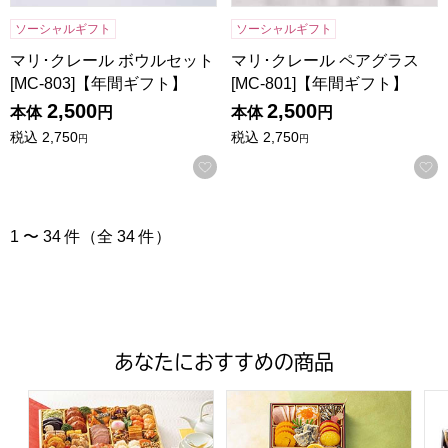
ソーシャルギフト
ソーシャルギフト
マリ･クレール ボウルセット
マリ･クレール ペアグラス
[MC-803]【年間ギフト】
[MC-801]【年間ギフト】
2,500
2,500
本体
円
本体
円
税込
2,750
税込
2,750
円
円
お気に入りに登録する
1 〜 34 件（全 34 件）
あなたにおすすめの商品
トップバリュ 和洋中特大二段重「饗宴」(きょうえん)【4
トップバリュ 和風三段重「慶」
フ