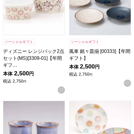
ソーシャルギフト
ソーシャルギフト
ディズニー レンジパック2点
風車 銘々皿揃 [00333]【年間
セット(MS)[3309-01]【年間
ギフト】
ギフ…
2,500
本体
円
2,500
本体
円
税込
2,750
円
税込
2,750
円
お気に入りに登録する
萩焼 萩紫 夫婦湯呑(木箱入)[E3-17]【年間ギフト】
トリオプレートセット [6823-