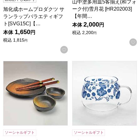
山中塗多用皿5客揃え(和フォ
ーク付)雪月花 [HR202003]
旭化成ホームプロダクツ サ
【年間…
ランラップバラエティギフ
ト[SVG15C]【…
2,000
本体
円
1,650
本体
円
税込
2,200
円
税込
1,815
円
お気に入りに登録する
黒備前 ミニ御膳セット [MGKB1215-1]【年間ギフト】
耐熱ガラスマグ ハナ[6825-4
ソーシャルギフト
ソーシャルギフト