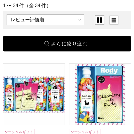
1 〜 34 件（全 34 件）
「キッチン用品」の商品一覧
表示順
表示切替
ロディ キッチン洗剤詰合せギフト[R-15YZ2]【年間ギフト】
ロディ キッチン洗剤詰合せギフト
ソーシャルギフト
ソーシャルギフト