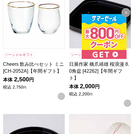
ソーシャルギフト
ソーシャルギフト
Cheers 飲み比べセット ミニ
日展作家 橋爪靖雄 桜浪漫 8.
[CH-2052A]【年間ギフト】
0角盆 [42262]【年間ギフ
ト】
2,500
本体
円
2,000
本体
円
税込
2,750
円
税込
2,200
円
お気に入りに登録する
日展作家 橋爪靖雄 桜浪漫 8.0丸盆 [42261]【年間ギフト】
ディズニー 中皿セット [3307