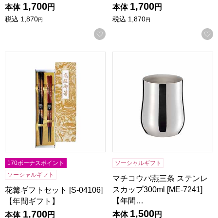
1,700
1,700
本体
円
本体
円
税込
1,870
税込
1,870
円
円
お気に入りに登録する
花篝ギフトセット [S-04106]【年間ギフト】
マチコウバ燕三条 ステンレスカップ
170ボーナスポイント
ソーシャルギフト
ソーシャルギフト
マチコウバ燕三条 ステンレ
スカップ300ml [ME-7241]
花篝ギフトセット [S-04106]
【年間…
【年間ギフト】
1,500
1,700
本体
円
本体
円