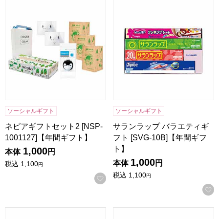
ネピアギフトセット2 [NSP-1001127]【年間ギフト】
サランラップ バラエティギフト 
ソーシャルギフト
ソーシャルギフト
ネピアギフトセット2 [NSP-
サランラップ バラエティギ
1001127]【年間ギフト】
フト [SVG-10B]【年間ギフ
ト】
1,000
本体
円
1,000
本体
円
税込
1,100
円
税込
1,100
円
お気に入りに登録する
レッシュ耐熱ガラス容器3点セット [ME-7396]【年間ギフト】
レッシュ耐熱ガラス容器2点セット