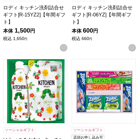
ロディ キッチン洗剤詰合せ
ロディ キッチン洗剤詰合せ
ギフト[R-15YZ2]【年間ギフ
ギフト[R-06YZ]【年間ギフ
ト】
ト】
1,500
600
本体
円
本体
円
税込
1,650
税込
660
円
円
お気に入りに登録する
はらぺこあおむし キッチン洗剤セット[H-08AZ]【年間ギフト
旭化成ホームプロダクツ サラン
ソーシャルギフト
ソーシャルギフト
店頭お申し込み可