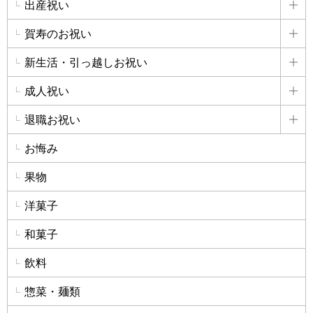
出産祝い
詳
賀寿のお祝い
詳
新生活・引っ越しお祝い
詳
成人祝い
詳
退職お祝い
詳
お悔み
果物
洋菓子
和菓子
飲料
惣菜・麺類