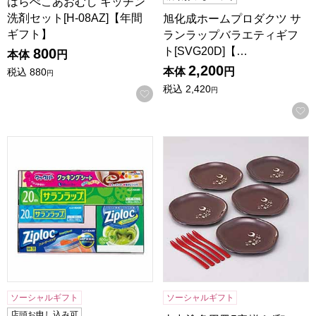
はらぺこあおむし キッチン
洗剤セット[H-08AZ]【年間
旭化成ホームプロダクツ サ
ギフト】
ランラップバラエティギフ
ト[SVG20D]【…
800
本体
円
2,200
本体
円
税込
880
円
税込
2,420
円
お気に入りに登録する
旭化成ホームプロダクツ サランラップバラエティギフト[SVG
山中塗多用皿5客揃え(和フォーク
ソーシャルギフト
ソーシャルギフト
店頭お申し込み可