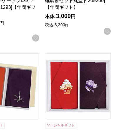
ジケートプレミア
靴磨きセット丸型 [4209200]
J1293]【年間ギフ
【年間ギフト】
3,000
本体
円
円
税込
3,300
円
お気に入
録する
お気に入りに登録する
02]【年間ギフト】
さ 丹後ちりめん金封ふくさ 慶弔セット [013235]【年間ギフ
風呂敷・ふくさ ちりめん刺繍入 金封ふくさ
ト
ソーシャルギフト