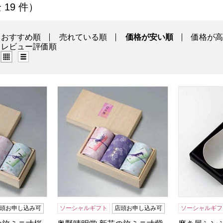
」の商品一覧
全 19 件）
おすすめ順
売れている順
価格が安い順
価格が
レビュー評価順
グリッド表示（タイル表示）
リスト表示
の旅ミニ寸桜ローソクセット【贈りものカタログ】
奥野晴明堂 新花の旅ミニ寸紫ローソクセット
磨き屋シンジ
頭お申し込み可
ソーシャルギフト
店頭お申し込み可
ソーシャルギフ