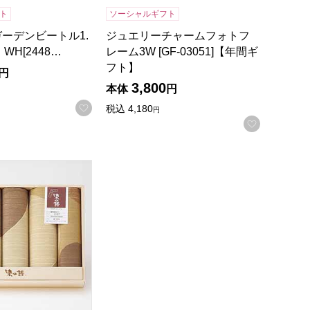
ト
ソーシャルギフト
n ガーデンビートル1.
ジュエリーチャームフォトフ
 WH[2448…
レーム3W [GF-03051]【年間ギ
フト】
円
3,800
本体
円
録する
お気に入りに登録する
税込
4,180
円
お気に入
]【年間ギフト】
丸重ね)5P ブラウン[B267BR]【年間ギフト】