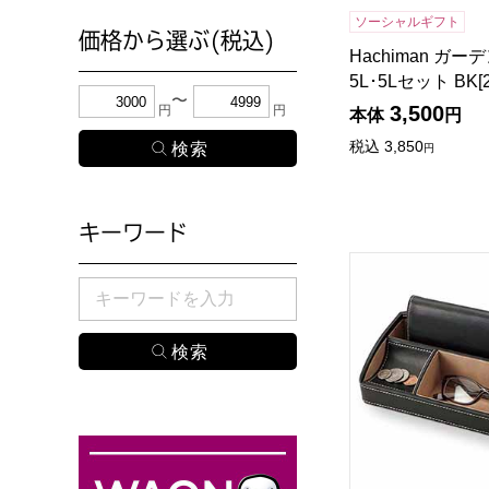
ソーシャルギフト
価格から選ぶ(税込)
Hachiman ガー
5L･5Lセット BK[
下限金額・上限金額のどちらか１つまたは両方に、
3,500
円
円
本体
円
税込
3,850
円
キーワード
オーバーナイター [
検索したい商品のキーワードを入力してください。