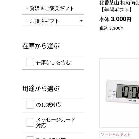
銘香芝山 桐箱6箱入 
贅沢＆ご褒美ギフト
【年間ギフト】
3,000
本体
円
ご挨拶ギフト
詳細を開く
税込
3,300
円
在庫から選ぶ
在庫のない商品を含めて検索することができます。
SEIKO 液晶表示
在庫なしを含む
用途から選ぶ
のし紙・メッセージカード・手提げ袋に対応してい
のし紙対応
メッセージカード
対応
ソーシャルギフト