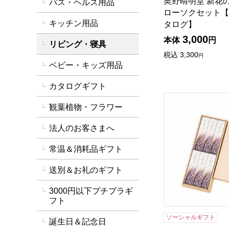
奥野晴明堂 新花
バス・ヘルス用品
ローソクセット【
キッチン用品
タログ】
3,000
本体
円
リビング・寝具
税込
3,300
円
ベビー・キッズ用品
カタログギフト
銘香芝山 桐箱6箱入
観葉植物・フラワー
法人のお客さまへ
常温＆消耗品ギフト
送別＆お礼のギフト
3000円以下プチプラギ
フト
ソーシャルギフト
誕生日＆記念日