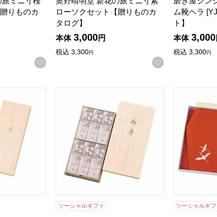
の旅ミニ寸桜
奥野晴明堂 新花の旅ミニ寸紫
磨き屋シン
贈りものカ
ローソクセット【贈りものカ
ム靴ヘラ [Y
タログ】
ト】
3,000
3,000
本体
円
本体
税込
3,300
税込
3,300
円
円
お気に入りに登録する
お気に入りに登
 [65016]【年間ギフト】
宇野千代のお線香新･淡墨の桜 桐箱6箱入 [371
風呂敷・ふく
ソーシャルギフト
ソーシャルギフ