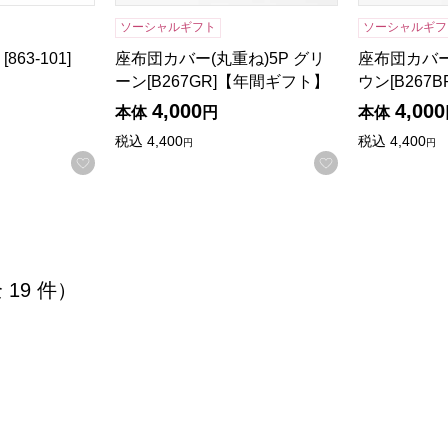
ソーシャルギフト
ソーシャルギフ
63-101]
座布団カバー(丸重ね)5P グリ
座布団カバー
ーン[B267GR]【年間ギフト】
ウン[B267
4,000
4,000
本体
円
本体
税込
4,400
税込
4,400
円
円
お気に入りに登録する
お気に入りに登
全 19 件）