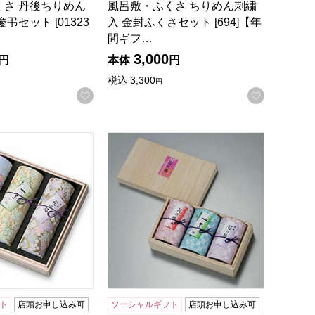
くさ 丹後ちりめん
風呂敷・ふくさ ちりめん刺繍
弔セット [01323
入 金封ふくさセット [694]【年
間ギフ…
3,000
円
本体
円
税込
3,300
円
録する
お気に入りに登録する
お気に入
花くらべ ＜桜・紅梅・一葉 ＞ 和柄スタンド3本入【贈りもの
奥野晴明堂 新花の旅ミニ寸アソート【贈
ト
店頭お申し込み可
ソーシャルギフト
店頭お申し込み可