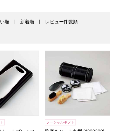
高い順
新着順
レビュー件数順
【贈りものカタログ】
ケートプレミアム靴ヘラ [YJ1293]【年間ギフト】
靴磨きセット丸型 [4209200]【年間ギフ
ト
ソーシャルギフト