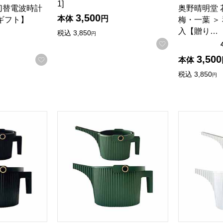
1]
示切替電波時計
奥野晴明堂 
3,500
本体
円
間ギフト】
梅・一葉 ＞
入【贈り…
税込
3,850
円
お気に入りに登
3,500
お気に入りに登録する
本体
税込
3,850
円
商品から絞り込むことができます。
デンビートル1.5L･5Lセット BK[244905]【年間ギフト】
Hachiman ガーデンビートル1.5L･5Lセット D
Hachima