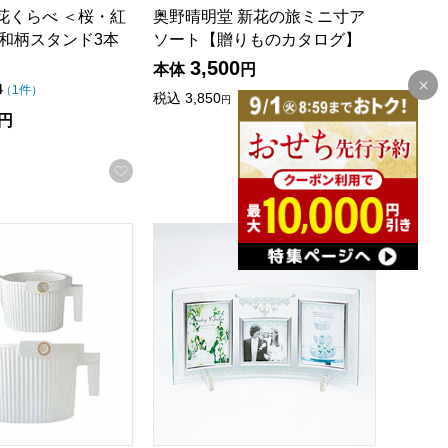
花くらべ ＜桜・紅
奥野晴明堂 新花の旅ミニ寸ア
 和柄スタンド3本
ソート【贈りものカタログ】
3,500
本体
円
録する
点（5点満点中）
4
の評価
（
1件
）
税込
3,850
円
お気に入
円
お気に入りに登録する
GR[244899]【年間ギフト】
n ガーデンビートル1.5L･5Lセット WH[244882]【年間ギフト】
ジュエリーチャームフォトフレーム3W [GF