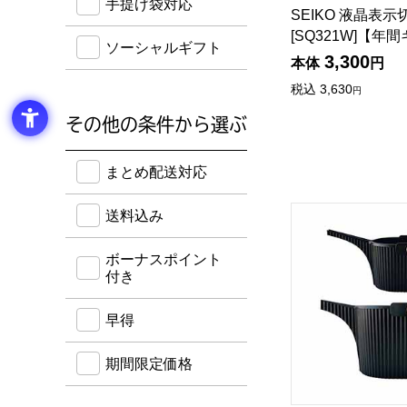
手提げ袋対応
SEIKO 液晶表
[SQ321W]【年
ソーシャルギフト
3,300
本体
円
税込
3,630
円
その他の条件から選ぶ
送料込み・ボーナスポイント付き・早得・期間限定
まとめ配送対応
Hachiman ガー
送料込み
ボーナスポイント
付き
早得
期間限定価格