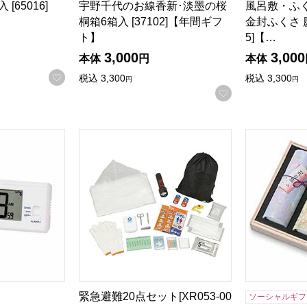
[65016]
宇野千代のお線香新･淡墨の桜
風呂敷・ふ
桐箱6箱入 [37102]【年間ギフ
金封ふくさ 慶
ト】
5]【…
3,000
3,000
本体
円
本体
お気に入りに登録する
税込
3,300
税込
3,300
円
円
お気に入りに登
切替電波時計 [SQ321W]【年間ギフト】
緊急避難20点セット[XR053-001]
奥野晴明堂 
る商品から絞りこむことができます。
緊急避難20点セット[XR053-00
ソーシャルギフ