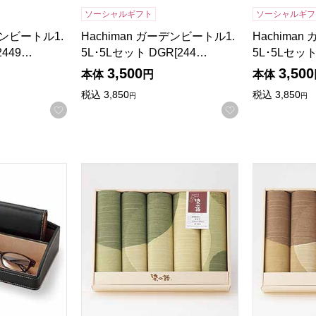
ソーシャルギフト
ソーシャルギフ
デンビートル1.
Hachiman ガーデンビートル1.
Hachima
2449…
5L･5Lセット DGR[244…
5L･5Lセット
検索したい金額を入力してください。
3,500
3,500
本体
円
本体
税込
3,850
税込
3,850
円
円
お気に入りに登録する
お気に入りに登
863-101]【年間ギフト】
座布団カバー(丸重ね)5P グリーン[B267GR
座布団カバー(