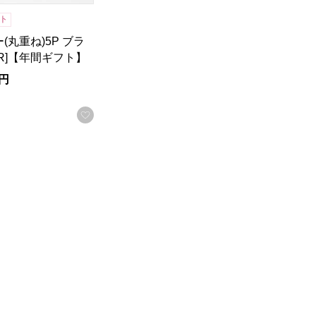
ト
(丸重ね)5P ブラ
BR]【年間ギフト】
円
録する
お気に入りに登録する