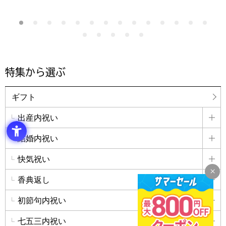
特集から選ぶ
ギフト
出産内祝い
詳
結婚内祝い
詳
快気祝い
詳
香典返し
詳
初節句内祝い
詳
七五三内祝い
詳