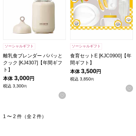
ソーシャルギフト
ソーシャルギフト
離乳食ブレンダー パパッと
食育セットE [KJC0900]【年
クック [KJ4307]【年間ギフ
間ギフト】
ト】
3,500
本体
円
3,000
本体
円
税込
3,850
円
税込
3,300
円
お気に入りに登録する
1 〜 2 件（全 2 件）