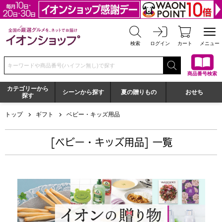
全国の厳選グルメを、ネットでお届け イオンショップ
検索
ログイン
カート
メニュー
検索キーワードまたは商品番号を入力してください
商品番号検索
カテゴリーから
シーンから探す
夏の贈りもの
おせち
探す
トップ
ギフト
ベビー・キッズ用品
[ベビー・キッズ用品] 一覧