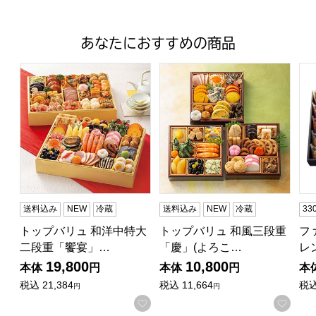
あなたにおすすめの商品
トップバリュ 和洋中特大二段重「饗宴」(きょうえん)【4
トップバリュ 和風三段重「慶」
フ
送料込み
NEW
冷蔵
送料込み
NEW
冷蔵
3
トップバリュ 和洋中特大
トップバリュ 和風三段重
フ
二段重「饗宴」…
「慶」(よろこ…
レ
19,800
10,800
本体
円
本体
円
本
税込
21,384
税込
11,664
税
円
円
お気に入りに登録する
お気