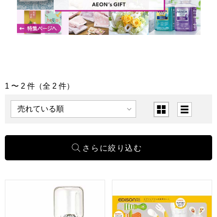
1 〜 2 件（全 2 件）
「ベビー・キッズ用品」の商品一覧
表示順
表示切替
離乳食ブレンダー パパッとクック [KJ4307]【年間ギフト】
食育セットE [KJC0900]【