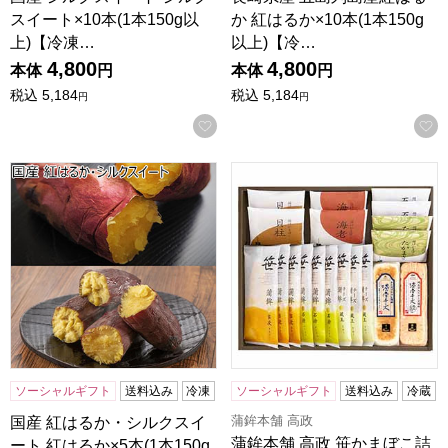
スイート×10本(1本150g以
か 紅はるか×10本(1本150g
上)【冷凍…
以上)【冷…
4,800
4,800
本体
円
本体
円
税込
5,184
税込
5,184
円
円
お気に入りに登録する
国産 紅はるか・シルクスイート 紅はるか×5本(1本150g以上)
蒲鉾本舗 高政 笹かまぼこ詰合せ
ソーシャルギフト
送料込み
冷凍
ソーシャルギフト
送料込み
冷蔵
蒲鉾本舗 高政
国産 紅はるか・シルクスイ
蒲鉾本舗 高政 笹かまぼこ詰
ート 紅はるか×5本(1本150g