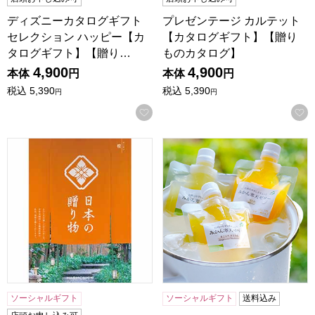
ディズニーカタログギフト
プレゼンテージ カルテット
セレクション ハッピー【カ
【カタログギフト】【贈り
タログギフト】【贈り…
ものカタログ】
4,900
4,900
本体
円
本体
円
税込
5,390
税込
5,390
円
円
お気に入りに登録する
日本の贈り物 橙(だいだい)【カタログギフト】【贈りものカ
愛媛 農業生産法人(株)ミヤモ
ソーシャルギフト
ソーシャルギフト
送料込み