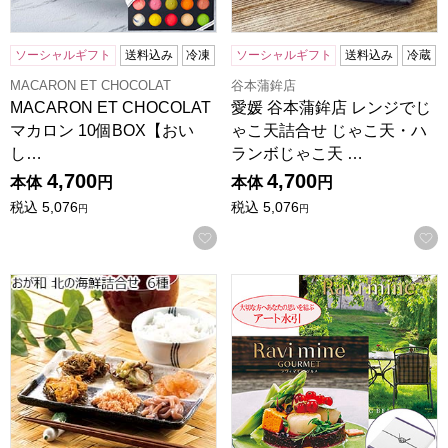
ソーシャルギフト
送料込み
冷凍
ソーシャルギフト
送料込み
冷蔵
MACARON ET CHOCOLAT
谷本蒲鉾店
MACARON ET CHOCOLAT
愛媛 谷本蒲鉾店 レンジでじ
マカロン 10個BOX【おい
ゃこ天詰合せ じゃこ天・ハ
し…
ランボじゃこ天 …
4,700
4,700
本体
円
本体
円
税込
5,076
税込
5,076
円
円
お気に入りに登録する
おが和 北の海鮮詰合せ 6種[4905]【おいしいお取り寄せ】
ラヴィマイン カーキ＆エコダ