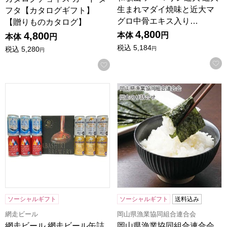
生まれマダイ焼味と近大マ
フタ【カタログギフト】
グロ中骨エキス入り…
【贈りものカタログ】
4,800
4,800
本体
円
本体
円
税込
5,184
税込
5,280
円
円
お気に入りに登録する
網走ビール 網走ビール缶詰合せ 12本(4種×各3本)【おいし
岡山県漁業協同組合連合会 岡
ソーシャルギフト
ソーシャルギフト
送料込み
網走ビール
岡山県漁業協同組合連合会
網走ビール 網走ビール缶詰
岡山県漁業協同組合連合会