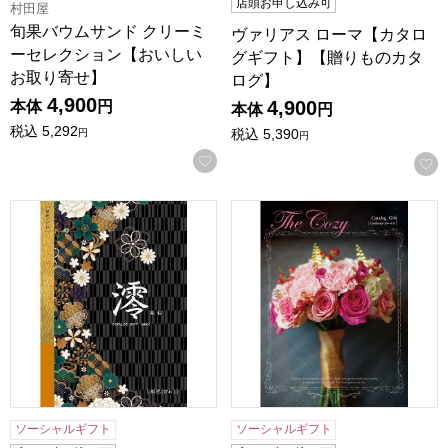
店頭お申し込み可
村田屋
旬果バウムサンド クリーミ
ヴァリアス ローマ【カタロ
ーセレクション【おいしい
グギフト】【贈りものカタ
お取り寄せ】
ログ】
4,900
4,900
本体
円
本体
円
税込
5,292
税込
5,390
円
円
お気に入りに登録する
澪[みお] 枇杷(びわ)【カタログギフト】【贈りものカタログ】
ザ･コージー ガーベラ【カタ
ソーシャルギフト
ソーシャルギフト