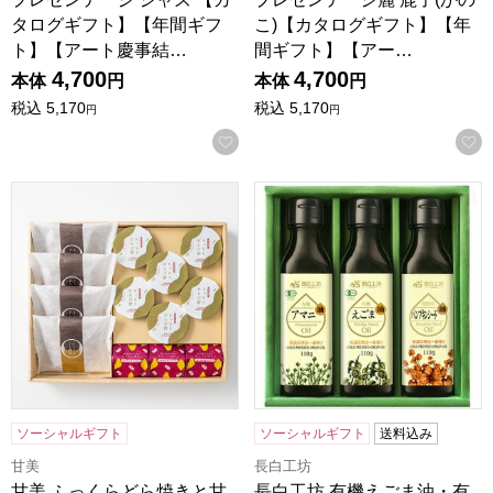
タログギフト】【年間ギフ
こ)【カタログギフト】【年
ト】【アート慶事結…
間ギフト】【アー…
4,700
4,700
本体
円
本体
円
税込
5,170
税込
5,170
円
円
お気に入りに登録する
甘美 ふっくらどら焼きと甘美菓子の詰合せ 13個【AMA-03
長白工坊 有機えごま油・有機ア
ソーシャルギフト
ソーシャルギフト
送料込み
甘美
長白工坊
甘美 ふっくらどら焼きと甘
長白工坊 有機えごま油・有