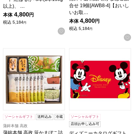
合せ 19個[AWB8-4]【おいし
以上)、 …
いお取…
4,800
本体
円
4,800
本体
円
税込
5,184
円
税込
5,184
円
お気に入りに登録する
蒲鉾本舗 高政 笹かまぼこ詰合せ 15個[AWB8-3]【おいしい
ディズニーカタログギフトセレ
ソーシャルギフト
送料込み
冷蔵
ソーシャルギフト
店頭お申し込み可
蒲鉾本舗 高政
蒲鉾本舗 高政 笹かまぼこ詰
ディズニーカタログギフト