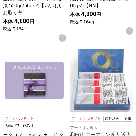
漬 500g(250g×2)【おいしい
00g×5【NN】
お取り寄…
4,800
本体
円
4,800
本体
円
税込
5,184
円
税込
5,184
円
お気に入りに登録する
カタログチョイス カード タフタ【カタログギフト】【贈り
和歌山 アーマリン近大 近大生
ソーシャルギフト
ソーシャルギフト
送料込み
冷凍
店頭お申し込み可
アーマリン近大
和歌山 アーマリン近大 近大
カタログチョイス カード タ