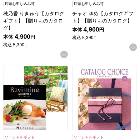
店頭お申し込み可
店頭お申し込み可
穂乃香 りきゅう【カタログ
チャオ ゆめ【カタログギフ
ギフト】【贈りものカタロ
ト】【贈りものカタログ】
グ】
4,900
本体
円
4,900
本体
円
税込
5,390
円
税込
5,390
円
お気に入りに登録する
ラヴィマイン イエロー＆エコアイリス【カタログギフト】【
カタログチョイス タフタ【
ソーシャルギフト
ソーシャルギフト