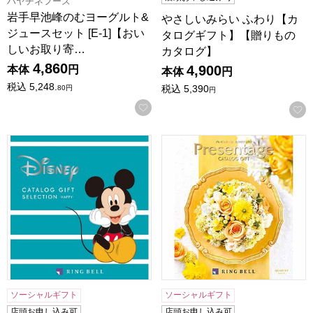
ハヤチネフーズ
岩手早池峰のむヨーグルト&
やさしいみらい ふわり【カ
ジュースセット [E-1]【おい
タログギフト】【贈りもの
しいお取り寄…
カタログ】
4,860
4,900
本体
円
本体
円
税込
5,248.
税込
5,390
80
円
円
お気に入りに登録する
ディズニーカタログギフトセレクション ハッピー【カタロ
プレゼンテージ カルテット
ソーシャルギフト
ソーシャルギフト
店頭お申し込み可
店頭お申し込み可