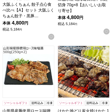
大阪ふくちぁん 餃子点心食
切身 70g×8【おいしいお取
べ比べ【A】セット 大阪ふく
り寄せ】
ちぁん餃子・黒豚…
4,800
本体
円
4,800
本体
円
税込
5,184
円
税込
5,184
円
お気に入りに登録する
山形県産豚使用ロース味噌漬 500g(250g×2)【おいしいお取
はかた地どり炭火焼はかた 100
ソーシャルギフト
送料込み
冷凍
ソーシャルギフト
送料込み
冷凍
山形県産豚使用ロース味噌
はかた地どり炭火焼はかた 1