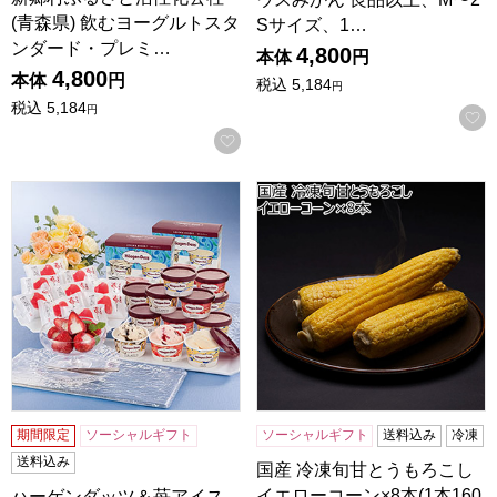
(青森県) 飲むヨーグルトスタ
Sサイズ、1…
ンダード・プレミ…
4,800
本体
円
4,800
本体
円
税込
5,184
円
税込
5,184
円
お気に入りに登録する
ハーゲンダッツ＆苺アイス [AH-HGRU]【サマーセール】
国産 冷凍旬甘とうもろこし イエ
期間限定
ソーシャルギフト
ソーシャルギフト
送料込み
冷凍
送料込み
国産 冷凍旬甘とうもろこし
イエローコーン×8本(1本160
ハーゲンダッツ＆苺アイス