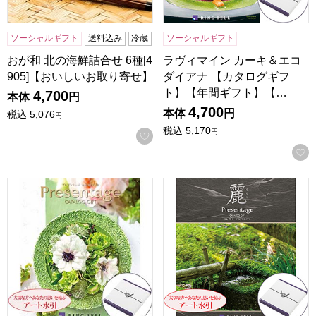
ソーシャルギフト
送料込み
冷蔵
ソーシャルギフト
おが和 北の海鮮詰合せ 6種[4
ラヴィマイン カーキ＆エコ
905]【おいしいお取り寄せ】
ダイアナ 【カタログギフ
ト】【年間ギフト】【…
4,700
本体
円
4,700
本体
円
税込
5,076
円
税込
5,170
円
お気に入りに登録する
プレゼンテージ ジャズ 【カタログギフト】【年間ギフト】
プレゼンテージ麗 鹿子(かの