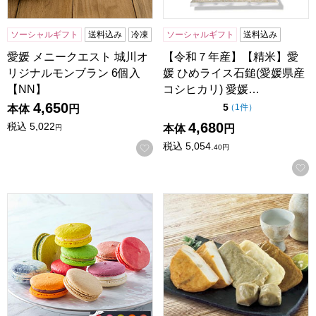
ソーシャルギフト
送料込み
冷凍
ソーシャルギフト
送料込み
愛媛 メニークエスト 城川オ
【令和７年産】【精米】愛
リジナルモンブラン 6個入
媛 ひめライス石鎚(愛媛県産
【NN】
コシヒカリ) 愛媛…
4,650
点（5点満点中）
5
の評価
（
1件
）
本体
円
4,680
税込
5,022
本体
円
円
税込
5,054.
お気に入りに登録する
40
円
MACARON ET CHOCOLAT マカロン 10個BOX【おいし
愛媛 谷本蒲鉾店 レンジでじ