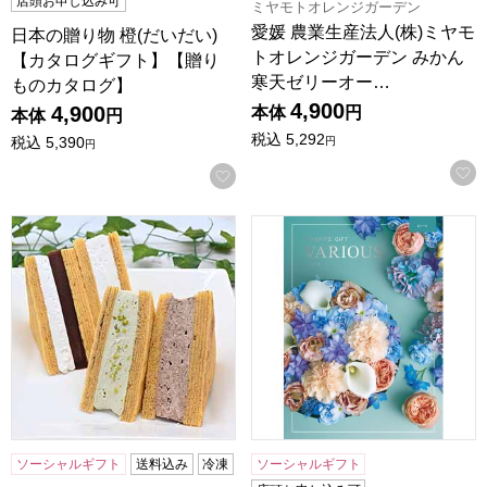
店頭お申し込み可
ミヤモトオレンジガーデン
愛媛 農業生産法人(株)ミヤモ
日本の贈り物 橙(だいだい)
トオレンジガーデン みかん
【カタログギフト】【贈り
寒天ゼリーオー…
ものカタログ】
4,900
4,900
本体
円
本体
円
税込
5,292
税込
5,390
円
円
お気に入りに登録する
旬果バウムサンド クリーミーセレクション【おいしいお取り
ヴァリアス ローマ【カタログ
ソーシャルギフト
送料込み
冷凍
ソーシャルギフト