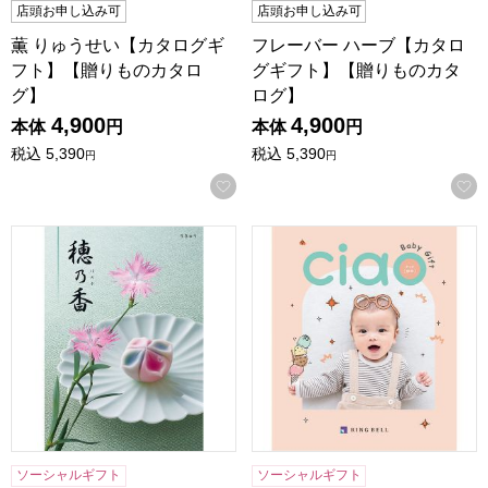
店頭お申し込み可
店頭お申し込み可
薫 りゅうせい【カタログギ
フレーバー ハーブ【カタロ
フト】【贈りものカタロ
グギフト】【贈りものカタ
グ】
ログ】
4,900
4,900
本体
円
本体
円
税込
5,390
税込
5,390
円
円
お気に入りに登録する
穂乃香 りきゅう【カタログギフト】【贈りものカタログ】
チャオ ゆめ【カタログギフト
ソーシャルギフト
ソーシャルギフト