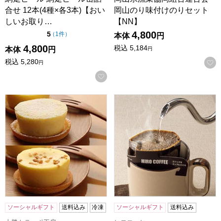
合せ 12本(4種×各3本)【おい
岡山のり味付けのりセット
しいお取り…
【NN】
4,800
点（5点満点中）
5
の評価
（
1件
）
本体
円
4,800
税込
5,184
本体
円
円
税込
5,280
円
お気に入りに登録する
十勝トテッポ工房 北海道ナチュラルチーズケーキセット【お
大阪 ヒロコーヒー オーガニッ
ソーシャルギフト
送料込み
冷凍
ソーシャルギフト
送料込み