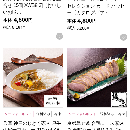
合せ 15個[AWB8-3]【おいし
セレクション カード ハッピ
いお取…
ー【カタログギフト…
4,800
4,800
本体
円
本体
円
税込
5,184
税込
5,280
円
円
お気に入りに登録する
兵庫 神戸のじぎく家 神戸牛のビーフカレー 210g×4[KBCT]
京都鳥せゑ 合鴨ロース煮込み 合
ソーシャルギフト
送料込み
冷凍
ソーシャルギフト
送料込み
冷凍
兵庫 神戸のじぎく家 神戸牛
京都鳥せゑ 合鴨ロース煮込
のビーフカレー 210g×4[KB
み 合鴨ロース煮込み2パッ