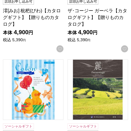
店頭お申し込み可
店頭お申し込み可
澪[みお] 枇杷(びわ)【カタロ
ザ･コージー ガーベラ【カタ
グギフト】【贈りものカタ
ログギフト】【贈りものカ
ログ】
タログ】
4,900
4,900
本体
円
本体
円
税込
5,390
税込
5,390
円
円
お気に入りに登録する
コロン ワッフル【カタログギフト】【贈りものカタログ】
プレゼンテージ麗 市松(イチ
ソーシャルギフト
ソーシャルギフト