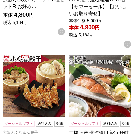
ットR お好み…
【サマーセール】【おいし
いお取り寄せ】
4,800
本体
円
値引き前の価格：
本体価格
5,000
円
税込
5,184
円
4,800
本体
円
お気に入りに登録する
税込
5,184
円
大阪ふくちぁん 餃子点心食べ比べ【A】セット 大阪ふくちぁん餃
三協水産 北海道日高沖 秋鮭切
ソーシャルギフト
送料込み
冷凍
ソーシャルギフト
送料込み
冷凍
大阪ふくちぁん餃子
三協水産 北海道日高沖 秋鮭