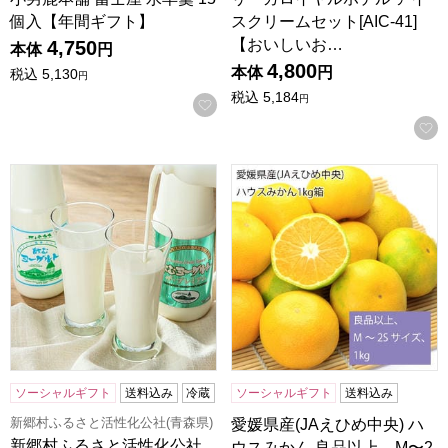
個入【年間ギフト】
スクリームセット[AIC-41]
【おいしいお…
4,750
本体
円
4,800
本体
円
税込
5,130
円
税込
5,184
円
お気に入りに登録する
新郷村ふるさと活性化公社(青森県) 飲むヨーグルトスタンダー
愛媛県産(JAえひめ中央) ハウ
ソーシャルギフト
送料込み
冷蔵
ソーシャルギフト
送料込み
新郷村ふるさと活性化公社(青森県)
愛媛県産(JAえひめ中央) ハ
新郷村ふるさと活性化公社
ウスみかん 良品以上、M〜2