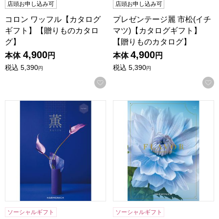
店頭お申し込み可
店頭お申し込み可
コロン ワッフル【カタログ
プレゼンテージ麗 市松(イチ
ギフト】【贈りものカタロ
マツ)【カタログギフト】
グ】
【贈りものカタログ】
4,900
4,900
本体
円
本体
円
税込
5,390
税込
5,390
円
円
お気に入りに登録する
薫 りゅうせい【カタログギフト】【贈りものカタログ】
フレーバー ハーブ【カタログ
ソーシャルギフト
ソーシャルギフト