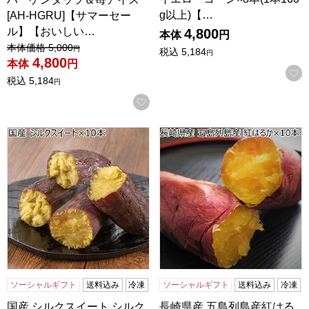
g以上)【…
[AH-HGRU]【サマーセー
ル】【おいしい…
4,800
本体
円
値引き前の価格：
本体価格
5,000
円
税込
5,184
円
4,800
本体
円
税込
5,184
円
お気に入りに登録する
国産 シルクスイート シルクスイート×10本(1本150g以上)
長崎県産 五島列島産紅はるか 紅
ソーシャルギフト
送料込み
冷凍
ソーシャルギフト
送料込み
冷凍
国産 シルクスイート シルク
長崎県産 五島列島産紅はる