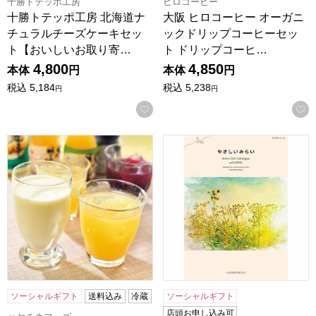
十勝トテッポ工房
ヒロコーヒー
十勝トテッポ工房 北海道ナ
大阪 ヒロコーヒー オーガニ
チュラルチーズケーキセッ
ックドリップコーヒーセッ
ト【おいしいお取り寄…
ト ドリップコーヒ…
4,800
4,850
本体
円
本体
円
税込
5,184
税込
5,238
円
円
お気に入りに登録する
岩手早池峰のむヨーグルト&ジュースセット [E-1]【おいし
やさしいみらい ふわり【カ
ソーシャルギフト
送料込み
冷蔵
ソーシャルギフト
店頭お申し込み可