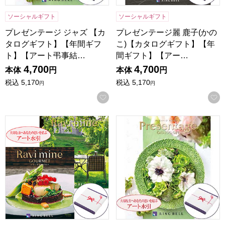
ソーシャルギフト
ソーシャルギフト
プレゼンテージ ジャズ 【カ
プレゼンテージ麗 鹿子(かの
タログギフト】【年間ギフ
こ)【カタログギフト】【年
ト】【アート弔事結…
間ギフト】【アー…
4,700
4,700
本体
円
本体
円
税込
5,170
税込
5,170
円
円
お気に入りに登録する
ラヴィマイン カーキ＆エコダイアナ 【カタログギフト】【
プレゼンテージ ジャズ 【カ