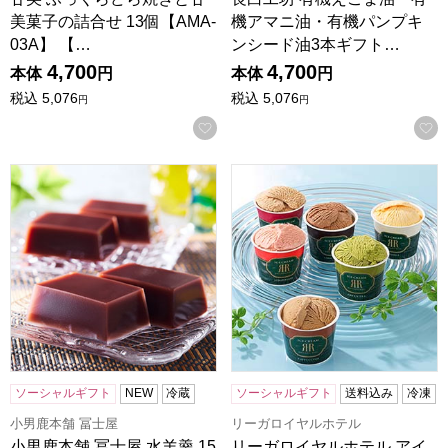
美菓子の詰合せ 13個【AMA-
機アマニ油・有機パンプキ
03A】 【…
ンシード油3本ギフト…
4,700
4,700
本体
円
本体
円
税込
5,076
税込
5,076
円
円
お気に入りに登録する
小男鹿本舗 冨士屋 水羊羹 15個入【年間ギフト】
リーガロイヤルホテル アイスク
ソーシャルギフト
NEW
冷蔵
ソーシャルギフト
送料込み
冷凍
小男鹿本舗 冨士屋
リーガロイヤルホテル
小男鹿本舗 冨士屋 水羊羹 15
リーガロイヤルホテル アイ