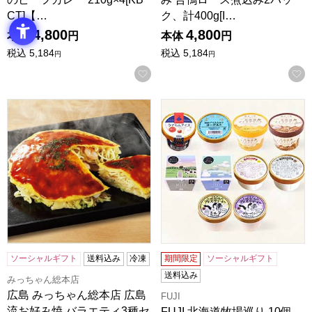
CT]【…
ク、計400g[I…
4,800
4,800
本体
円
本体
円
税込
5,184
税込
5,184
円
円
お気に入りに登録する
広島 みっちゃん総本店 広島流お好み焼 バラエティ3種セットR
FUJI 北海道牧場巡り 10
ソーシャルギフト
送料込み
冷凍
期間限定
ソーシャルギフト
送料込み
みっちゃん総本店
広島 みっちゃん総本店 広島
FUJI
流お好み焼 バラエティ3種セ
FUJI 北海道牧場巡り 10個