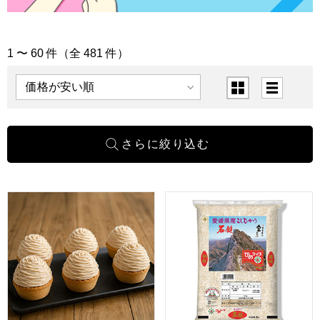
1 〜 60 件（全 481 件）
[すべて] 一覧
表示順
表示切替
愛媛 メニークエスト 城川オリジナルモンブラン 6個入【NN
【令和７年産】【精米】愛媛 ひ