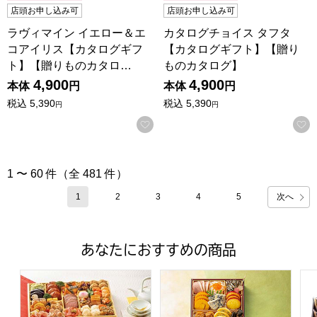
店頭お申し込み可
店頭お申し込み可
ラヴィマイン イエロー＆エ
カタログチョイス タフタ
コアイリス【カタログギフ
【カタログギフト】【贈り
ト】【贈りものカタロ…
ものカタログ】
4,900
4,900
本体
円
本体
円
税込
5,390
税込
5,390
円
円
お気に入りに登録する
1 〜 60 件（全 481 件）
次へ
1
2
3
4
5
あなたにおすすめの商品
トップバリュ 和洋中特大二段重「饗宴」(きょうえん)【4
トップバリュ 和風三段重「慶」
フ