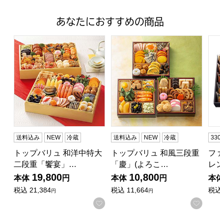
あなたにおすすめの商品
トップバリュ 和洋中特大二段重「饗宴」(きょうえん)【4
トップバリュ 和風三段重「慶」
フ
送料込み
NEW
冷蔵
送料込み
NEW
冷蔵
3
トップバリュ 和洋中特大
トップバリュ 和風三段重
フ
二段重「饗宴」…
「慶」(よろこ…
レ
19,800
10,800
本体
円
本体
円
本
税込
21,384
税込
11,664
税
円
円
お気に入りに登録する
お気