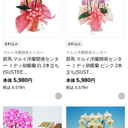
送料込み
送料込み
マルイ洋蘭開発センター
マルイ洋蘭開発センター
群馬 マルイ洋蘭開発センタ
群馬 マルイ洋蘭開発センタ
ー ミディ胡蝶蘭 白 2本立ち
ー ミディ胡蝶蘭 ピンク 2本
(SUSTEE…
立ち(SUST…
5,980
5,980
本体
円
本体
円
税込
6,578
税込
6,578
円
円
お気に入りに登録する
椎名洋ラン園 テーブル胡蝶蘭2本立陶器鉢入り(SUSTEE付
マルイ洋蘭開発センター ミディ