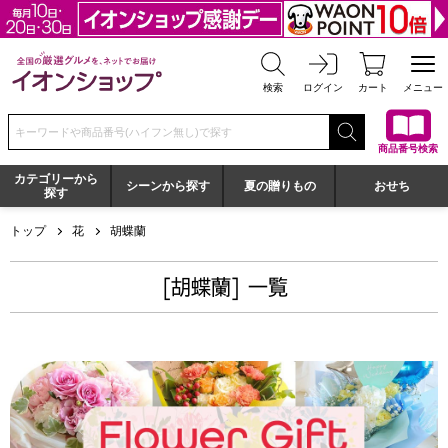
全国の厳選グルメを、ネットでお届け イオンショップ
検索
ログイン
カート
メニュー
検索キーワードまたは商品番号を入力してください
商品番号検索
カテゴリーから
シーンから探す
夏の贈りもの
おせち
探す
トップ
花
胡蝶蘭
[胡蝶蘭] 一覧