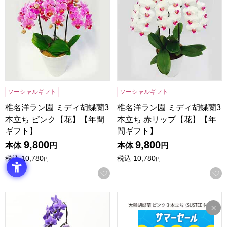
ソーシャルギフト
ソーシャルギフト
椎名洋ラン園 ミディ胡蝶蘭3
椎名洋ラン園 ミディ胡蝶蘭3
本立ち ピンク【花】【年間
本立ち 赤リップ【花】【年
ギフト】
間ギフト】
9,800
9,800
本体
円
本体
円
税込
10,780
税込
10,780
円
円
お気に入りに登録する
石原産業 奇跡の胡蝶蘭「ブルージーン」1本立(SUSTEE付)
群馬 マルイ洋蘭開発センター 大