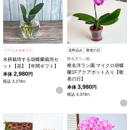
ソーシャルギフト
送料込み
敬老の日
椎名洋ラン園
水耕栽培する胡蝶蘭栽培セ
椎名洋ラン園 マイクロ胡蝶
ット【花】【年間ギフト】
蘭1Fアクアポット入り【敬
2,980
本体
円
老の日】
税込
3,278
円
3,980
本体
円
お気に入りに登録する
税込
4,378
円
石原産業 奇跡の胡蝶蘭「BLUE GENE(ブルージーン)」
椎名洋ラン園 テーブル胡蝶蘭2