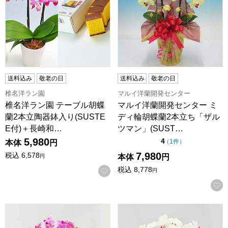
送料込み
敬老の日
送料込み
敬老の日
椎名洋ラン園
マルイ洋蘭開発センター
椎名洋ラン園 テーブル胡蝶
マルイ洋蘭開発センター ミ
蘭2本立陶器鉢入り(SUSTE
ディ輪胡蝶蘭2本立ち「ザル
E付)＋長崎和…
ツマン」(SUST…
5,980
点（5点満点中）
4
の評価
（
1件
）
本体
円
7,980
税込
6,578
本体
円
円
税込
8,778
お気に入りに登録する
円
椎名洋ラン園 ミディ胡蝶蘭3本立ち ピンク【花】【年間ギフ
椎名洋ラン園 ミディ胡蝶蘭3