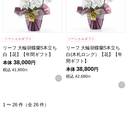
ソーシャルギフト
ソーシャルギフト
リーフ 大輪胡蝶蘭5本立ち
リーフ 大輪胡蝶蘭5本立ち
白【花】【年間ギフト】
白(木札ロング）【花】【年
間ギフト】
38,000
本体
円
38,800
本体
円
税込
41,800
円
税込
42,680
円
お気に入りに登録する
1 〜 26 件（全 26 件）