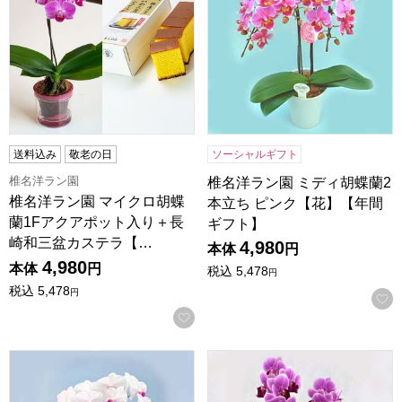
送料込み
敬老の日
ソーシャルギフト
椎名洋ラン園
椎名洋ラン園 ミディ胡蝶蘭2
椎名洋ラン園 マイクロ胡蝶
本立ち ピンク【花】【年間
蘭1Fアクアポット入り＋長
ギフト】
崎和三盆カステラ【…
4,980
本体
円
4,980
本体
円
税込
5,478
円
税込
5,478
円
お気に入りに登録する
椎名洋ラン園 ミディ胡蝶蘭2本立ち 赤リップ【花】【年間ギ
ミディ胡蝶蘭 ピンク 2本立ち(S