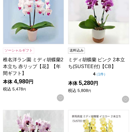
ソーシャルギフト
送料込み
椎名洋ラン園 ミディ胡蝶蘭2
ミディ胡蝶蘭 ピンク 2本立
本立ち 赤リップ【花】【年
ち(SUSTEE付)【CB】
間ギフト】
点（5点満点中）
4
の評価
（
1件
）
4,980
本体
円
5,280
本体
円
税込
5,478
円
税込
5,808
円
お気に入りに登録する
ミディ胡蝶蘭 赤リップ 2本立ち(SUSTEE付)【CB】
群馬 マルイ洋蘭開発センター ミ