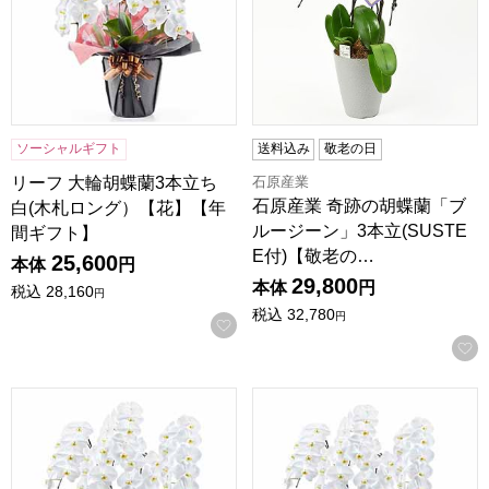
ソーシャルギフト
送料込み
敬老の日
石原産業
リーフ 大輪胡蝶蘭3本立ち
石原産業 奇跡の胡蝶蘭「ブ
白(木札ロング）【花】【年
ルージーン」3本立(SUSTE
間ギフト】
E付)【敬老の…
25,600
本体
円
29,800
本体
円
税込
28,160
円
税込
32,780
円
お気に入りに登録する
リーフ 大輪胡蝶蘭5本立ち 白【花】【年間ギフト】
リーフ 大輪胡蝶蘭5本立ち 