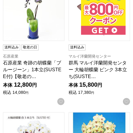
送料込み
敬老の日
送料込み
石原産業
マルイ洋蘭開発センター
石原産業 奇跡の胡蝶蘭「ブ
群馬 マルイ洋蘭開発センタ
ルージーン」1本立(SUSTE
ー 大輪胡蝶蘭 ピンク 3本立
E付)【敬老の…
ち(SUSTE…
12,800
15,800
本体
円
本体
円
税込
14,080
税込
17,380
円
円
お気に入りに登録する
群馬 マルイ洋蘭開発センター 大輪胡蝶蘭 白 3本立ち(SUSTEE
中大輪胡蝶蘭「世華」3本立ち