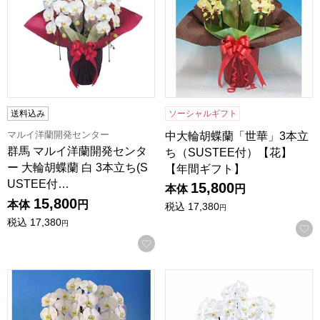
送料込み
ソーシャルギフト
マルイ洋蘭開発センター
中大輪胡蝶蘭「世華」3本立
群馬 マルイ洋蘭開発センタ
ち（SUSTEE付）【花】
ー 大輪胡蝶蘭 白 3本立ち(S
【年間ギフト】
USTEE付…
15,800
本体
円
15,800
本体
円
税込
17,380
円
税込
17,380
円
お気に入りに登録する
中大輪胡蝶蘭「プリンス」3本立ち（SUSTEE付）【花】【
リーフ 大輪胡蝶蘭3本立ち 