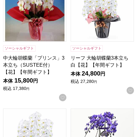
ソーシャルギフト
ソーシャルギフト
中大輪胡蝶蘭「プリンス」3
リーフ 大輪胡蝶蘭3本立ち
本立ち（SUSTEE付）
白【花】【年間ギフト】
【花】【年間ギフト】
24,800
本体
円
15,800
本体
円
税込
27,280
円
税込
17,380
円
お気に入りに登録する
リーフ 大輪胡蝶蘭3本立ち 白(木札ロング）【花】【年間ギ
石原産業 奇跡の胡蝶蘭「ブルー