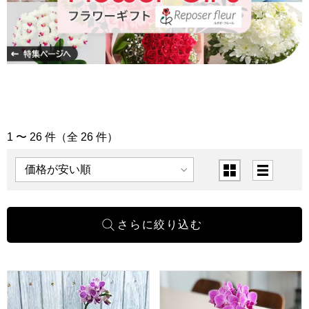
1 〜 26 件（全 26 件）
「胡蝶蘭」の商品一覧
表示順
表示切替
水耕栽培する胡蝶蘭栽培セット【花】【年間ギフト】
椎名洋ラン園 マイクロ胡蝶蘭