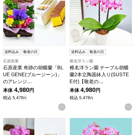
送料込み
敬老の日
送料込み
敬老の日
石原産業
椎名洋ラン園
石原産業 奇跡の胡蝶蘭「BL
椎名洋ラン園 テーブル胡蝶
UE GENE(ブルージーン)」
蘭2本立陶器鉢入り(SUSTE
のアレンジ…
E付)【敬老の…
4,980
4,980
本体
円
本体
円
税込
5,478
税込
5,478
円
円
お気に入りに登録する
椎名洋ラン園 マイクロ胡蝶蘭1Fアクアポット入り＋長崎和
椎名洋ラン園 ミディ胡蝶蘭2