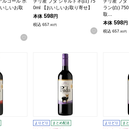
アルコール ホ
チリ産 プダ シャルドネ(白) 75
チリ産 プダ
【おいしいお取
0ml 【おいしいお取り寄せ】
ラン(白) 7
取…
598
本体
円
598
本体
円
税込
657.
80
円
お気に入りに登
税込
657.
80
円
お気に入りに登録する
ルネ ソーヴィニヨン(赤) 750ml 【おいしいお取り寄せ】
チリ産 プダ メルロー 750ml【おいしいお取
チリ産 プダ
商品から絞り込むことができます。
よりどり
まとめ配送
よりどり
ま