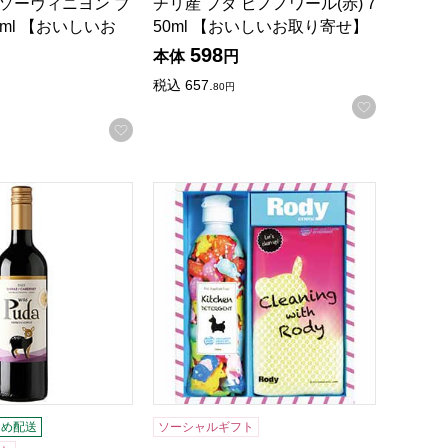
 ソーヴィニヨン ブ
チリ産 プダ ピノノワール(赤) 7
50ml 【おいしいお
50ml 【おいしいお取り寄せ】
598
本体
円
税込
657.
80
円
録する
お気に入
お気に入りに登録する
り寄せ】
 シラーズ カベルネ ソーヴィニヨン 750ml【おいしいお取り寄
ロディ キッチン洗剤詰合せギフト[R-06
とめ配送
ソーシャルギフト