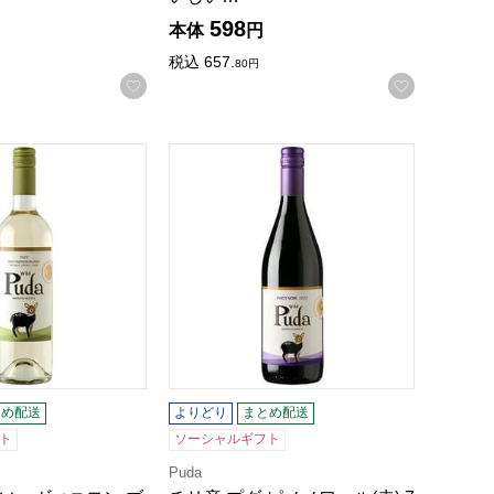
598
本体
円
税込
657.
80
円
録する
お気に入りに登録する
お気に入
いお取り寄せ】
ソーヴィニヨン ブラン(白) 750ml 【おいしいお取り寄せ】
チリ産 プダ ピノノワール(赤) 750ml
とめ配送
よりどり
まとめ配送
ト
ソーシャルギフト
Puda