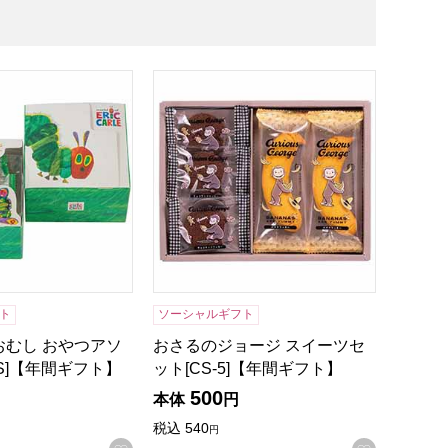
RG-5]【年間ギフト】
むし おやつアソート[HAー5S]【年間ギフト】
おさるのジョージ スイーツセット[CS-5
ト
ソーシャルギフト
おむし おやつアソ
おさるのジョージ スイーツセ
5S]【年間ギフト】
ット[CS-5]【年間ギフト】
500
本体
円
税込
540
円