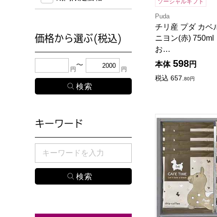
ソーシャルギフト
Puda
チリ産 プダ カベ
価格から選ぶ(税込)
ニヨン(赤) 750m
お…
598
下限金額・上限金額のどちらか１つまたは両方に、
本体
円
円
円
税込
657.
80
円
ロディ カフェタイ
キーワード
検索したい商品のキーワードを入力してください。