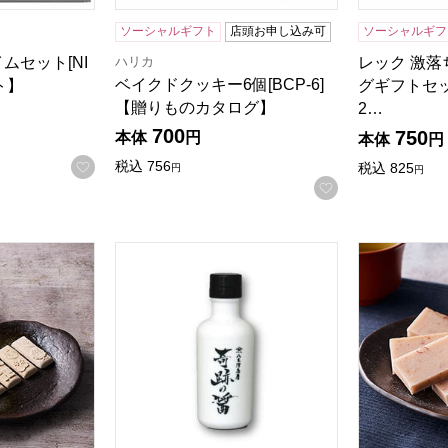
ソーシャルギフト
店頭お申し込み可
ソーシャルギフ
ハリカ
ムセット[NI
レック 激
ベイクドクッキー6個[BCP-6]
ト】
グギフトセットS
【贈りものカタログ】
2…
700
750
本体
円
本体
円
お気に入りに登録する
税込
756
税込
825
円
円
お気に入りに登
屋 和三盆 小箱【年間ギフト】
八木澤商店 奇跡の醤(ひしお) 150ml【おい
小男鹿本舗 