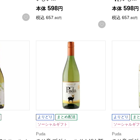
598
598
本体
円
本体
円
お気に入りに登録する
税込
657.
税込
657.
80
円
80
円
お気に入りに登
アルコール ホワイト 750ml【おいしいお取り寄せ】
チリ産 プダ シャルドネ(白) 750ml 【おいし
チリ産 プダ 
る商品から絞りこむことができます。
よりどり
まとめ配送
よりどり
ま
ソーシャルギフト
ソーシャルギフ
Puda
Puda