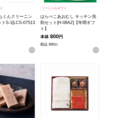
ト
ソーシャルギフト
落ちくんクリーニン
はらぺこあおむし キッチン洗
-1[LCS-07513
剤セット[H-08AZ]【年間ギフ
ト】
800
本体
円
税込
880
円
録する
お気に入りに登録する
お気に入
しいお取り寄せ】
冨士屋 紫雲石 6個入【年間ギフト】
スイーツアソート＋S 今治タオル組合せギフ