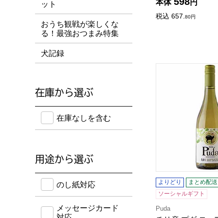
598
本体
円
ット
税込
657.
80
円
おうち観戦が楽しくな
る！最強おつまみ特集
犬記録
チリ産 プダ ロー
在庫から選ぶ
在庫のない商品を含めて検索することができます。
在庫なしを含む
用途から選ぶ
のし紙・メッセージカード・手提げ袋に対応してい
よりどり
まとめ配送
のし紙対応
ソーシャルギフト
メッセージカード
Puda
対応