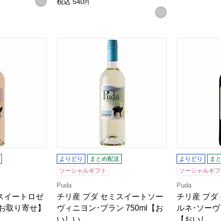
お気に入りに登録する
税込
540
円
お気に入りに登
スイートロゼ 750ml【おいしいお取り寄せ】
チリ産 プダ セミスイートソーヴィニヨン･ブラ
チリ産 プダ
よりどり
まとめ配送
よりどり
ま
ソーシャルギフト
ソーシャルギフ
Puda
Puda
ミスイートロゼ
チリ産 プダ セミスイートソー
チリ産 プダ
いお取り寄せ】
ヴィニヨン･ブラン 750ml【お
ルネ･ソーヴィ
いしい…
【おいし…