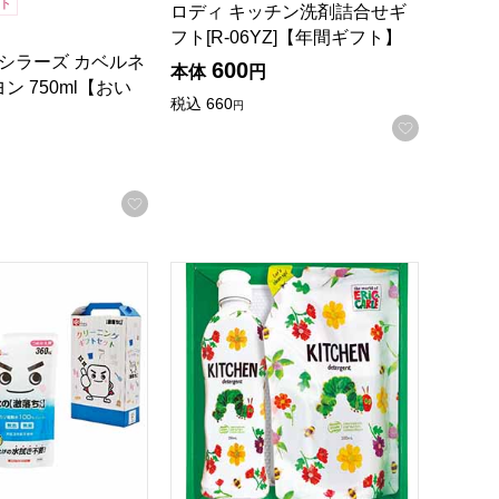
ト
ロディ キッチン洗剤詰合せギ
フト[R-06YZ]【年間ギフト】
 シラーズ カベルネ
600
本体
円
ン 750ml【おい
税込
660
円
お気に入
録する
お気に入りに登録する
ログ】
くんクリーニングギフトセットS-1[LCS-0751325]【年間ギ
はらぺこあおむし キッチン洗剤セット[H-