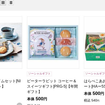
グリッド表示（タイル表示）
リスト表示
ムセット[NIN-05]【年間ギフト】
ピーターラビット コーヒー＆スイーツギフト[P
はらぺこあお
ソーシャルギフト
ソーシャルギフ
ムセット[NI
ピーターラビット コーヒー＆
はらぺこあ
ト】
スイーツギフト[PRG-5]【年間
ート[HAー
ギフト】
500
本体
円
500
本体
円
税込
540
円