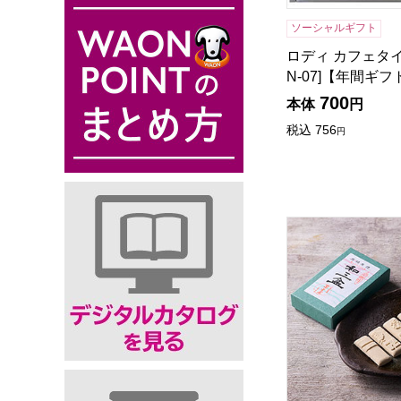
ソーシャルギフト
ロディ カフェタイ
N-07]【年間ギフ
700
本体
円
税込
756
円
小男鹿本舗 冨士