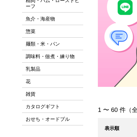
精肉・ハム・ローストビ
ーフ
魚介・海産物
惣菜
麺類・米・パン
調味料・佃煮・練り物
乳製品
花
雑貨
カタログギフト
[すべて] 一覧
1 〜 60 件（全
おせち・オードブル
表示順