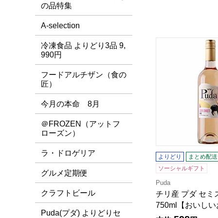
の品特集
A-selection
チリ産 プダ セミ
冷凍食品 よりどり3品 9,
990円
フードアルチザン（食の
匠）
今月の本命 8月
＠FROZEN（アットフ
ローズン）
ラ・ドロゲリア
よりどり
まとめ配送
ソーシャルギフト
グルメ定期便
Puda
クラフトビール
チリ産 プダ セ
750ml【おいし
Puda(プダ) よりどりセ