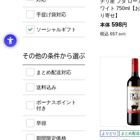
チリ産 プダ ロー
ワイト 750ml
手提げ袋対応
り寄せ】
598
本体
円
ソーシャルギフト
税込
657.
80
円
その他の条件から選ぶ
チリ産 プダ カベ
送料込み・ボーナスポイント付き・早得・期間限定
まとめ配送対応
送料込み
ボーナスポイント
付き
早得
よりどり
まとめ配送
期間限定価格