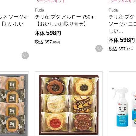
ソーシャルギフト
ソーシャルギフ
Puda
Puda
ルネ ソーヴィ
チリ産 プダ メルロー 750ml
チリ産 プダ
l 【おいしい
【おいしいお取り寄せ】
ソーヴィニヨ
しい…
598
本体
円
598
検索したい金額を入力してください。
本体
円
税込
657.
80
円
お気に入りに登
税込
657.
80
円
お気に入りに登録する
ムセット[NIN-07]【年間ギフト】
ベイクドクッキー6個[BCP-6]【贈りものカタ
レック 激落ち