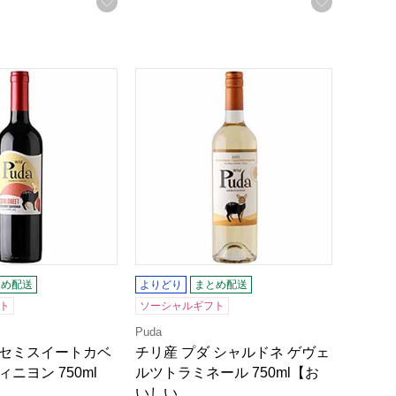
お気に入りに登録する
お気に入
録する
ン 750ml【おいしいお取り寄せ】
 セミスイートカベルネ･ソーヴィニヨン 750ml【おいしいお取
チリ産 プダ シャルドネ ゲヴェルツトラミ
とめ配送
よりどり
まとめ配送
ト
ソーシャルギフト
Puda
 セミスイートカベ
チリ産 プダ シャルドネ ゲヴェ
ニヨン 750ml
ルツトラミネール 750ml【お
いしい…