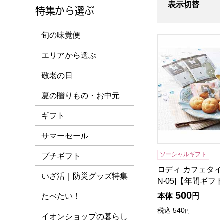
表示切替
特集から選ぶ
旬の味覚便
ロディ カフェタイ
エリアから選ぶ
敬老の日
夏の贈りもの・お中元
ギフト
サマーセール
ソーシャルギフト
プチギフト
ロディ カフェタイ
いざ活｜防災グッズ特集
N-05]【年間ギフ
500
たべたい！
本体
円
税込
540
円
イオンショップの暮らし