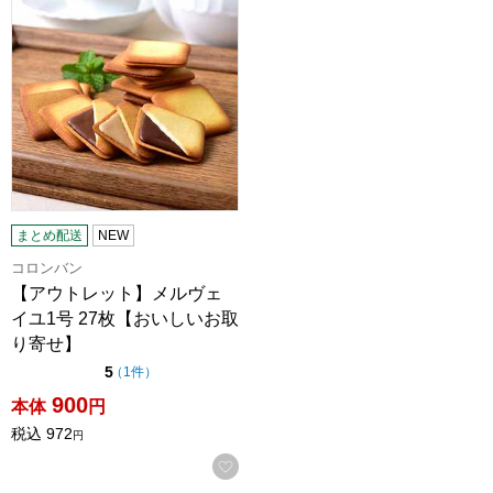
まとめ配送
NEW
コロンバン
【アウトレット】メルヴェ
イユ1号 27枚【おいしいお取
り寄せ】
点（5点満点中）
5
の評価
（
1件
）
900
本体
円
税込
972
円
お気に入りに登録する