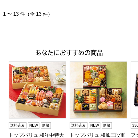
1 〜 13 件（全 13 件）
あなたにおすすめの商品
トップバリュ 和洋中特大二段重「饗宴」(きょうえん)【4
トップバリュ 和風三段重「慶」
フ
送料込み
NEW
冷蔵
送料込み
NEW
冷蔵
3
トップバリュ 和洋中特大
トップバリュ 和風三段重
フ