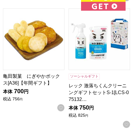
亀田製菓 にぎやかボックス[A36]【年間ギフト】
レック 激落ちくんクリーニングギ
亀田製菓 にぎやかボック
ソーシャルギフト
ス[A36]【年間ギフト】
レック 激落ちくんクリーニ
700
本体
円
ングギフトセットS-1[LCS-0
税込
756
75132…
円
750
お気に入りに登録する
本体
円
税込
825
円