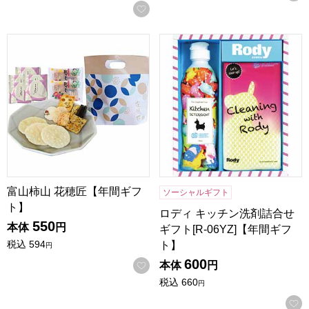
お気に入りに登録する
富山柿山 花穂匠【年間ギフト】
ロディ キッチン洗剤詰合せギフト
富山柿山 花穂匠【年間ギフ
ソーシャルギフト
ト】
ロディ キッチン洗剤詰合せ
550
本体
円
ギフト[R-06YZ]【年間ギフ
税込
594
ト】
円
600
お気に入りに登録する
本体
円
税込
660
円