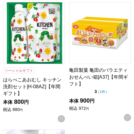
はらぺこあおむし キッチン洗剤セット[H-08AZ]【年間ギフト
亀田製菓 亀田のバラエティおせ
亀田製菓 亀田のバラエティ
ソーシャルギフト
おせんべい箱[A37]【年間ギ
はらぺこあおむし キッチン
フト】
洗剤セット[H-08AZ]【年間
点（5点満点中）
3
の評価
（
1件
）
ギフト】
900
本体
円
800
本体
円
税込
972
円
税込
880
円
お気に入りに登録する
【アウトレット】メルヴェイユ1号 27枚【おいしいお取り寄