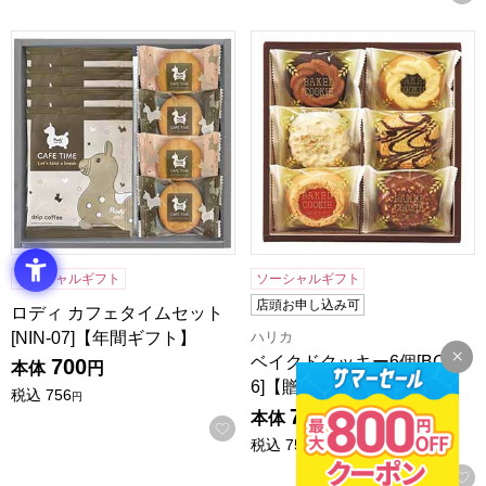
ロディ カフェタイムセット[NIN-07]【年間ギフト】
ベイクドクッキー6個[BCP-
ソーシャルギフト
ソーシャルギフト
店頭お申し込み可
ロディ カフェタイムセット
[NIN-07]【年間ギフト】
ハリカ
ベイクドクッキー6個[BCP-
700
本体
円
6]【贈りものカタログ】
税込
756
円
700
本体
円
お気に入りに登録する
税込
756
円