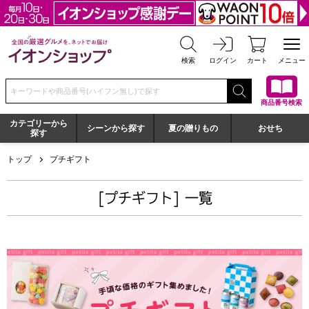
全国の厳選グルメを、ネットでお届け イオンショップ
検索
ログイン
カート
メニュー
検索キーワードまたは商品番号を入力してください
商品番号検索
カテゴリーから
シーンから探す
夏の贈りもの
おせち
探す
トップ
プチギフト
[プチギフト] 一覧