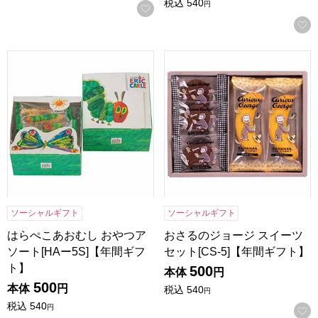
税込
540
円
お気に入りに登録する
はらぺこあおむし おやつアソート[HAー5S]【年間ギフト】
おさるのジョージ スイーツセッ
ソーシャルギフト
ソーシャルギフト
はらぺこあおむし おやつア
おさるのジョージ スイーツ
ソート[HAー5S]【年間ギフ
セット[CS-5]【年間ギフト】
ト】
500
本体
円
500
本体
円
税込
540
円
税込
540
円