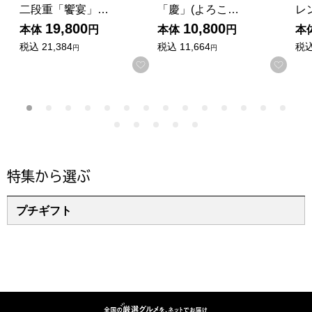
二段重「饗宴」…
「慶」(よろこ…
レ
19,800
10,800
本体
円
本体
円
本
税込
21,384
税込
11,664
税
円
円
お気に入りに登録する
お気
特集から選ぶ
プチギフト