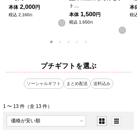
ト…
2,000
本体
円
本
1,500
本体
円
税込
2,160
税
円
税込
1,650
お気に入りに登録する
円
お気
プチギフトを選ぶ
ソーシャルギフト
まとめ配送
送料込み
1 〜 13 件（全 13 件）
「プチギフト」の商品一覧
表示順
表示切替