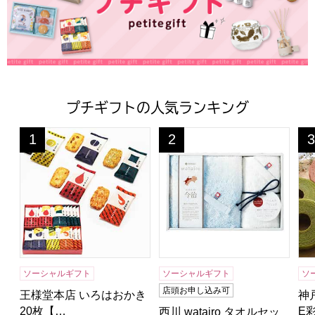
プチギフトの人気ランキング
王様堂本店 いろはおかき 20枚【年間ギフト】
西川 watairo タオルセット[
神戸
1
2
3
位
位
位
ソーシャルギフト
ソーシャルギフト
ソ
店頭お申し込み可
王様堂本店 いろはおかき
神
20枚【…
E
西川 watairo タオルセッ