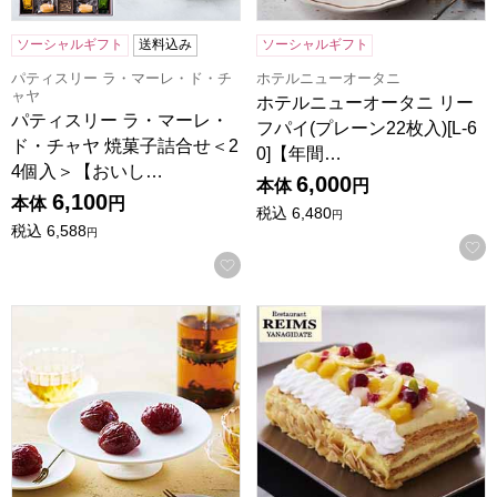
ソーシャルギフト
送料込み
ソーシャルギフト
パティスリー ラ・マーレ・ド・チ
ホテルニューオータニ
ャヤ
ホテルニューオータニ リー
パティスリー ラ・マーレ・
フパイ(プレーン22枚入)[L-6
ド・チャヤ 焼菓子詰合せ＜2
0]【年間…
4個入＞【おいし…
6,000
本体
円
6,100
本体
円
税込
6,480
円
税込
6,588
円
お気に入りに登録する
東京風月堂 マロングラッセ(20個入)[MGLL]【年間ギフト】
【青山ランス】フルーツミルフィー