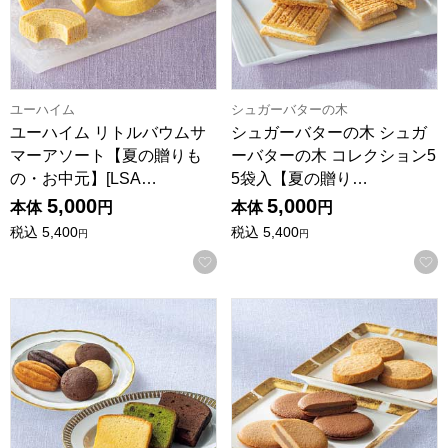
ユーハイム
シュガーバターの木
ユーハイム リトルバウムサ
シュガーバターの木 シュガ
マーアソート【夏の贈りも
ーバターの木 コレクション5
の・お中元】[LSA…
5袋入【夏の贈り…
5,000
5,000
本体
円
本体
円
税込
5,400
税込
5,400
円
円
お気に入りに登録する
ゴディバ パティスリー アソートメント(21個入)【夏の贈りもの・
ゴディバ ラングドシャクッキーア