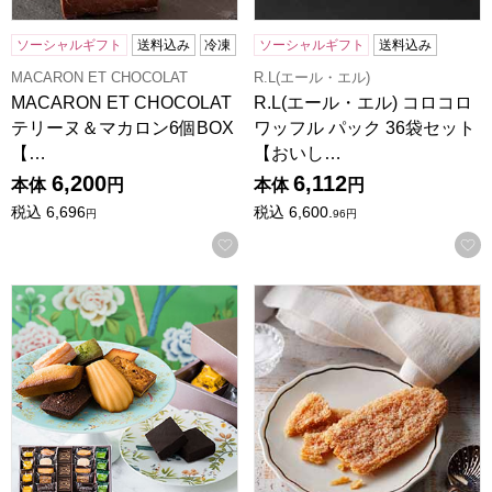
ソーシャルギフト
送料込み
冷凍
ソーシャルギフト
送料込み
MACARON ET CHOCOLAT
R.L(エール・エル)
MACARON ET CHOCOLAT
R.L(エール・エル) コロコロ
テリーヌ＆マカロン6個BOX
ワッフル パック 36袋セット
【…
【おいし…
6,200
6,112
本体
円
本体
円
税込
6,696
税込
6,600.
円
96
円
お気に入りに登録する
パティスリー ラ・マーレ・ド・チャヤ 焼菓子詰合せ＜24個
ホテルニューオータニ リーフパイ