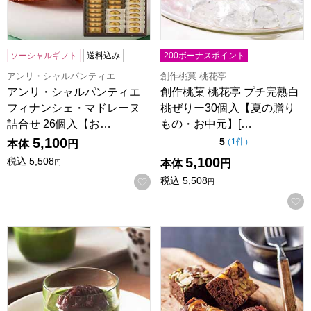
ソーシャルギフト
送料込み
200ボーナスポイント
アンリ・シャルパンティエ
創作桃菓 桃花亭
アンリ・シャルパンティエ
創作桃菓 桃花亭 プチ完熟白
フィナンシェ・マドレーヌ
桃ぜりー30個入【夏の贈り
詰合せ 26個入【お…
もの・お中元】[…
5,100
点（5点満点中）
5
の評価
（
1件
）
本体
円
5,100
税込
5,508
本体
円
円
税込
5,508
お気に入りに登録する
円
【京都・東山茶寮】宇治抹茶プリン 6個 (L3205)【サクワ】
ホシフルーツ ナッツとドライフ