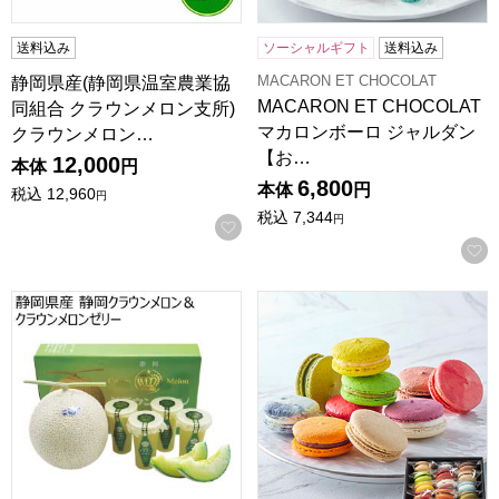
送料込み
ソーシャルギフト
送料込み
MACARON ET CHOCOLAT
静岡県産(静岡県温室農業協
MACARON ET CHOCOLAT
同組合 クラウンメロン支所)
マカロンボーロ ジャルダン
クラウンメロン…
【お…
12,000
本体
円
6,800
本体
円
税込
12,960
円
税込
7,344
円
お気に入りに登録する
静岡県産 静岡クラウンメロン＆クラウンメロンゼリー(お届け期間
MACARON ET CHOCOL