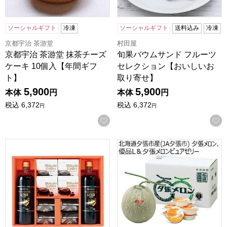
ソーシャルギフト
冷凍
ソーシャルギフト
送料込み
冷凍
京都宇治 茶游堂
村田屋
京都宇治 茶游堂 抹茶チーズ
旬果バウムサンド フルーツ
ケーキ 10個入【年間ギフ
セレクション【おいしいお
ト】
取り寄せ】
5,900
5,900
本体
円
本体
円
税込
6,372
税込
6,372
円
円
お気に入りに登録する
ミカド珈琲 プレミアムアイスコーヒー＆デザートギフト【夏の贈
北海道夕張市産(JA夕張市) 