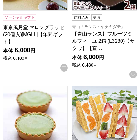
ソーシャルギフト
送料込み
冷凍
青山「ランス・ヤナギダテ」
東京風月堂 マロングラッセ
【青山ランス】フルーツミ
(20個入)[MGLL]【年間ギフ
ルフィーユ 2箱 (L3230)【サ
ト】
クワ】【直…
6,000
本体
円
6,000
本体
円
税込
6,480
円
税込
6,480
円
お気に入りに登録する
京都宇治 茶游堂 抹茶チーズケーキ 10個入【年間ギフト】
旬果バウムサンド フルーツ