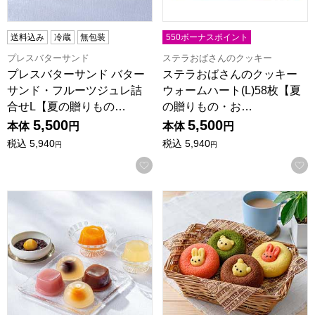
送料込み
冷蔵
無包装
550ボーナスポイント
プレスバターサンド
ステラおばさんのクッキー
プレスバターサンド バター
ステラおばさんのクッキー
サンド・フルーツジュレ詰
ウォームハート(L)58枚【夏
合せL【夏の贈りもの…
の贈りもの・お…
5,500
5,500
本体
円
本体
円
税込
5,940
税込
5,940
円
円
お気に入りに登録する
銀座鈴屋 氷華ものがたり【夏の贈りもの・お中元】
アニマルドーナツ 12個[ANM-