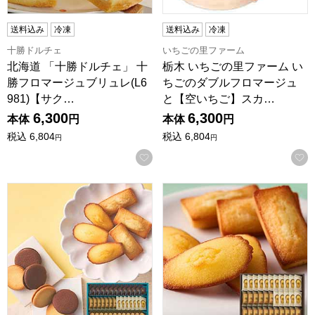
送料込み
冷凍
送料込み
冷凍
十勝ドルチェ
いちごの里ファーム
北海道 「十勝ドルチェ」 十
栃木 いちごの里ファーム い
勝フロマージュブリュレ(L6
ちごのダブルフロマージュ
981)【サク…
と【空いちご】スカ…
6,300
6,300
本体
円
本体
円
税込
6,804
税込
6,804
円
円
お気に入りに登録する
アンリ・シャルパンティエ ラング・ド・シャ･アソート LLボック
アンリ・シャルパンティエ フ