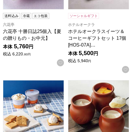
送料込み
冷蔵
エコ包装
ソーシャルギフト
六花亭
ホテルオークラ
六花亭 十勝日誌25個入【夏
ホテルオークラスイーツ＆
の贈りもの・お中元】
コーヒーギフトセット 17個
[HOS-07A]…
5,760
本体
円
5,500
本体
円
税込
6,220.
80
円
税込
5,940
円
お気に入りに登録する
プレスバターサンド バターアイスクリーム〈キャラメル〉・クッ
神戸フランツ 神戸魔法の壷プリ