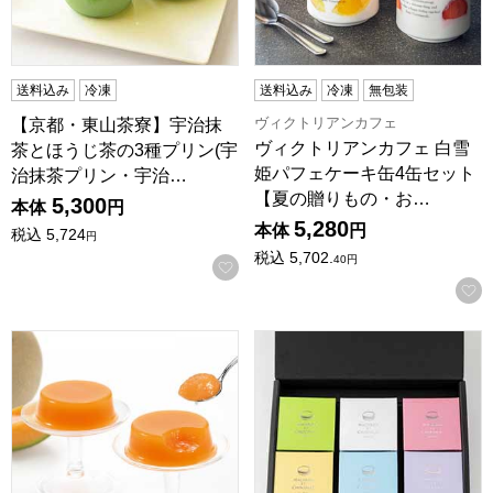
送料込み
冷凍
送料込み
冷凍
無包装
ヴィクトリアンカフェ
【京都・東山茶寮】宇治抹
ヴィクトリアンカフェ 白雪
茶とほうじ茶の3種プリン(宇
姫パフェケーキ缶4缶セット
治抹茶プリン・宇治…
【夏の贈りもの・お…
5,300
本体
円
5,280
本体
円
税込
5,724
円
税込
5,702.
40
円
お気に入りに登録する
ホリ 夕張メロンピュアゼリー【夏の贈りもの・お中元】[HYPJ
MACARON ET CHOCOL