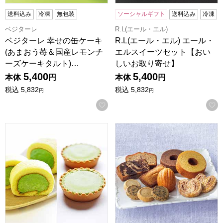
送料込み
冷凍
無包装
ソーシャルギフト
送料込み
冷凍
ベジターレ
R.L(エール・エル)
ベジターレ 幸せの缶ケーキ
R.L(エール・エル) エール・
(あまおう苺＆国産レモンチ
エルスイーツセット【おい
ーズケーキタルト)…
しいお取り寄せ】
5,400
5,400
本体
円
本体
円
税込
5,832
税込
5,832
円
円
お気に入りに登録する
京都宇治 茶游堂 濃茶ロールケーキ＆抹茶チーズケーキ4個
パティスリー キハチ 焼菓子ギフ