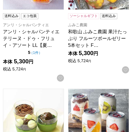
送料込み
エコ包装
ソーシャルギフト
送料込み
アンリ・シャルパンティエ
ふみこ農園
アンリ・シャルパンティエ
和歌山 ふみこ農園 果汁たっ
テリーヌ・ドゥ・フリュ
ぷり フルーツボールゼリー
イ・アソート LL【夏…
5本セット F…
5,300
点（5点満点中）
5
の評価
（
1件
）
本体
円
5,300
税込
5,724
本体
円
円
税込
5,724
円
お気に入りに登録する
【京都・東山茶寮】宇治抹茶とほうじ茶の3種プリン(宇治抹茶プ
ヴィクトリアンカフェ 白雪姫