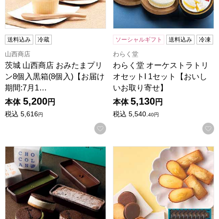
送料込み
冷蔵
ソーシャルギフト
送料込み
冷凍
山西商店
わらく堂
茨城 山西商店 おみたまプリ
わらく堂 オーケストラトリ
ン8個入黒箱(8個入)【お届け
オセットI 1セット【おいし
期間:7月1…
いお取り寄せ】
5,200
5,130
本体
円
本体
円
税込
5,616
税込
5,540.
円
40
円
お気に入りに登録する
tsumugi バラエティーセット【夏の贈りもの・お中元】
アンリ・シャルパンティエ ラン