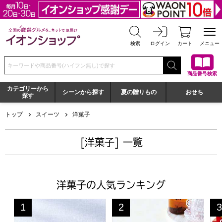
全国の厳選グルメを、ネットでお届け イオンショップ
検索
ログイン
カート
メニュー
検索キーワードまたは商品番号を入力してください
商品番号検索
カテゴリーから
シーンから探す
夏の贈りもの
おせち
探す
トップ
スイーツ
洋菓子
[洋菓子] 一覧
洋菓子の人気ランキング
銀座千疋屋 銀座ゼリー【夏の贈りもの・お中元】[PGS-062
東京風月堂 ゴーフレット(72
源
1
2
3
位
位
位