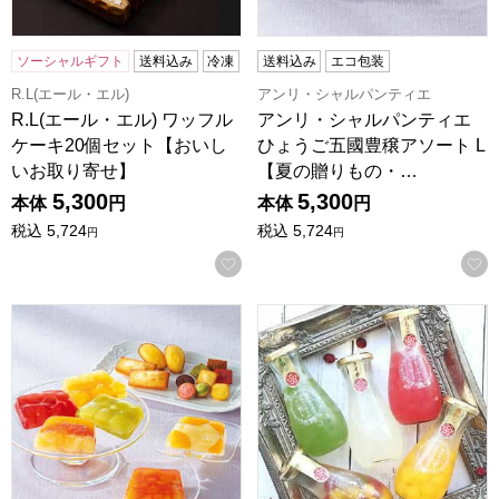
ソーシャルギフト
送料込み
冷凍
送料込み
エコ包装
R.L(エール・エル)
アンリ・シャルパンティエ
R.L(エール・エル) ワッフル
アンリ・シャルパンティエ
ケーキ20個セット【おいし
ひょうご五國豊穣アソート L
いお取り寄せ】
【夏の贈りもの・…
5,300
5,300
本体
円
本体
円
税込
5,724
税込
5,724
円
円
お気に入りに登録する
アンリ・シャルパンティエ テリーヌ・ドゥ・フリュイ・アソート 
和歌山 ふみこ農園 果汁たっぷり