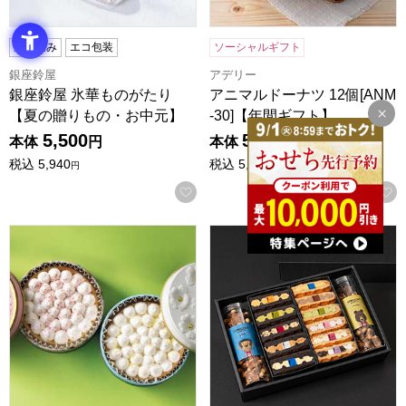
送料込み
エコ包装
ソーシャルギフト
銀座鈴屋
アデリー
銀座鈴屋 氷華ものがたり
アニマルドーナツ 12個[ANM
【夏の贈りもの・お中元】
-30]【年間ギフト】
5,500
5,400
本体
円
本体
円
税込
5,940
税込
5,832
円
円
お気に入りに登録する
ベジターレ 幸せの缶ケーキ(あまおう苺＆国産レモンチーズケー
R.L(エール・エル) エール