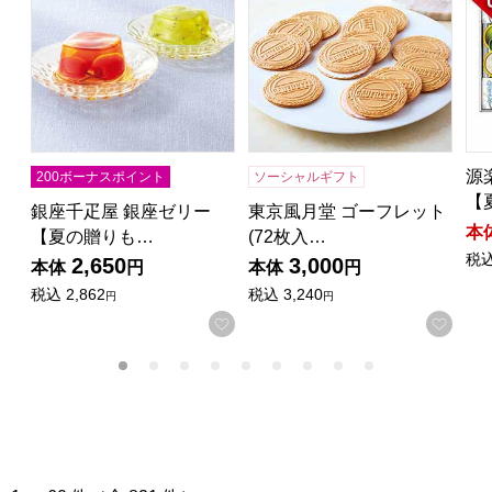
源
200ボーナスポイント
ソーシャルギフト
【
銀座千疋屋 銀座ゼリー
東京風月堂 ゴーフレット
本
【夏の贈りも…
(72枚入…
税
2,650
3,000
本体
円
本体
円
税込
2,862
税込
3,240
円
円
お気に入りに登録する
お気