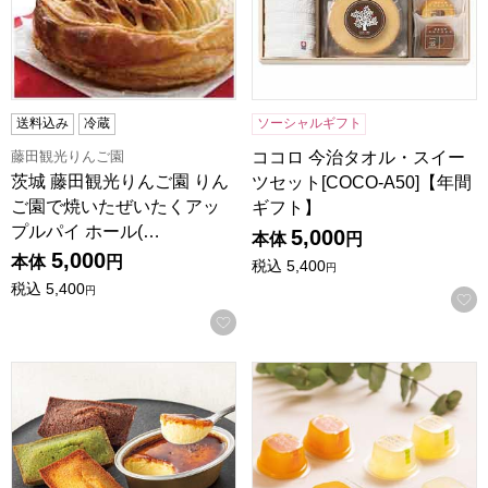
送料込み
冷蔵
ソーシャルギフト
藤田観光りんご園
ココロ 今治タオル・スイー
茨城 藤田観光りんご園 りん
ツセット[COCO-A50]【年間
ご園で焼いたぜいたくアッ
ギフト】
プルパイ ホール(…
5,000
本体
円
5,000
本体
円
税込
5,400
円
税込
5,400
円
お気に入りに登録する
うずら屋 うずら屋ブリュレ＆フィナンシェセット【夏の贈りもの
セゾンファクトリー 国産果実ゼ