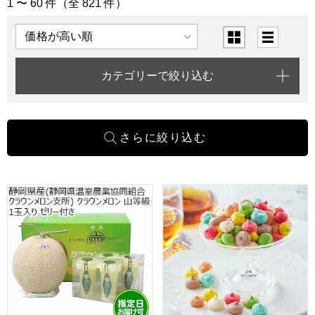
1 〜 60 件（全 821 件）
「洋菓子」の商品一覧
表示順
表示切替
カテゴリーで絞り込む
静岡県産(静岡県温室農業協同組合 クラウンメロン支所) クラ
MACARON ET CHOCO