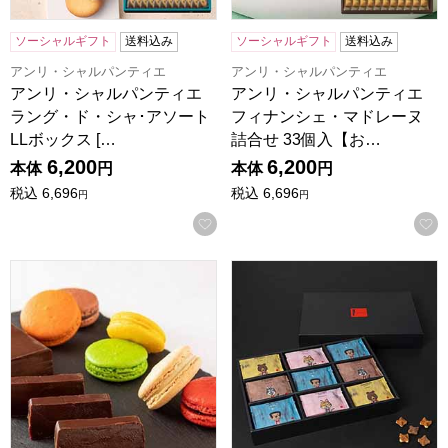
ソーシャルギフト
送料込み
ソーシャルギフト
送料込み
アンリ・シャルパンティエ
アンリ・シャルパンティエ
アンリ・シャルパンティエ
アンリ・シャルパンティエ
ラング・ド・シャ･アソート
フィナンシェ・マドレーヌ
LLボックス […
詰合せ 33個入【お…
6,200
6,200
本体
円
本体
円
税込
6,696
税込
6,696
円
円
お気に入りに登録する
MACARON ET CHOCOLAT テリーヌ＆マカロン6個BO
R.L(エール・エル) コロコ