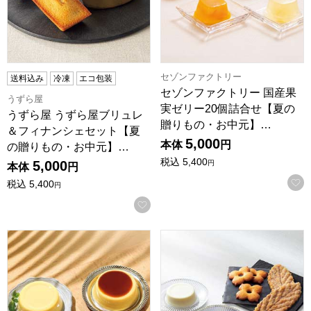
セゾンファクトリー
送料込み
冷凍
エコ包装
セゾンファクトリー 国産果
うずら屋
実ゼリー20個詰合せ【夏の
うずら屋 うずら屋ブリュレ
贈りもの・お中元】…
＆フィナンシェセット【夏
5,000
本体
円
の贈りもの・お中元】…
税込
5,400
5,000
円
本体
円
税込
5,400
円
お気に入りに登録する
ローゼンハイム プティングセレクション【夏の贈りもの・お中元
鎌倉ニュージャーマン 鎌倉涼菓