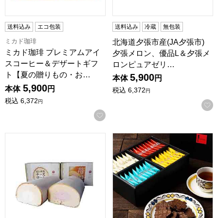
送料込み
エコ包装
送料込み
冷蔵
無包装
ミカド珈琲
北海道夕張市産(JA夕張市)
ミカド珈琲 プレミアムアイ
夕張メロン、優品L＆夕張メ
スコーヒー＆デザートギフ
ロンピュアゼリ…
ト【夏の贈りもの・お…
5,900
本体
円
5,900
本体
円
税込
6,372
円
税込
6,372
円
お気に入りに登録する
新潟 菓子工房やしろ 幻の半熟チーズロール2種セット【お届け
R.L(エール・エル) クリス