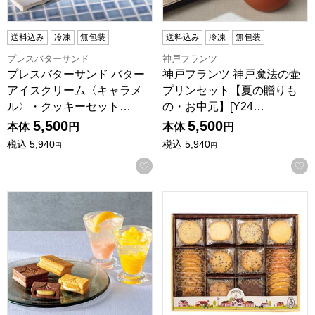
送料込み
冷凍
無包装
送料込み
冷凍
無包装
プレスバターサンド
神戸フランツ
プレスバターサンド バター
神戸フランツ 神戸魔法の壷
アイスクリーム〈キャラメ
プリンセット【夏の贈りも
ル〉・クッキーセット…
の・お中元】[Y24…
5,500
5,500
本体
円
本体
円
税込
5,940
税込
5,940
円
円
お気に入りに登録する
プレスバターサンド バターサンド・フルーツジュレ詰合せL【夏
ステラおばさんのクッキー ウォー