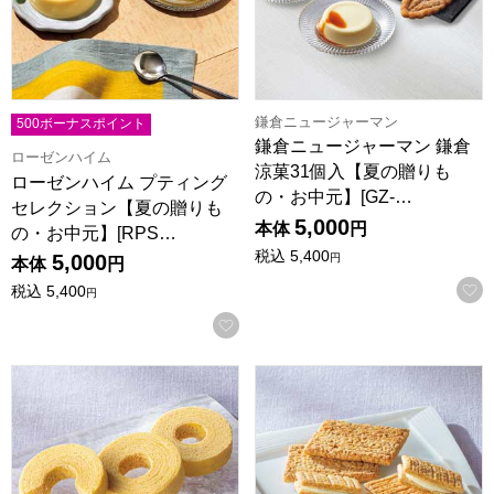
鎌倉ニュージャーマン
500ボーナスポイント
鎌倉ニュージャーマン 鎌倉
ローゼンハイム
涼菓31個入【夏の贈りも
ローゼンハイム プティング
の・お中元】[GZ-…
セレクション【夏の贈りも
5,000
本体
円
の・お中元】[RPS…
税込
5,400
5,000
円
本体
円
税込
5,400
円
お気に入りに登録する
ユーハイム リトルバウムサマーアソート【夏の贈りもの・お中元】
シュガーバターの木 シュガーバ