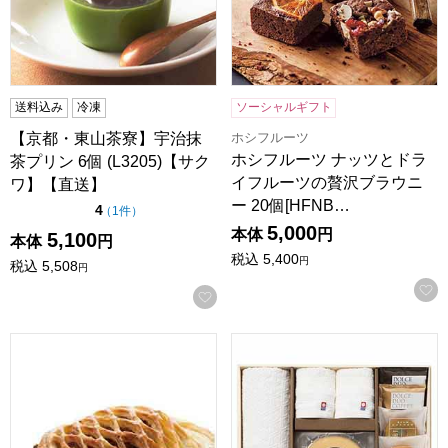
送料込み
冷凍
ソーシャルギフト
ホシフルーツ
【京都・東山茶寮】宇治抹
ホシフルーツ ナッツとドラ
茶プリン 6個 (L3205)【サク
イフルーツの贅沢ブラウニ
ワ】【直送】
ー 20個[HFNB…
点（5点満点中）
4
の評価
（
1件
）
5,000
本体
円
5,100
本体
円
税込
5,400
円
税込
5,508
円
お気に入りに登録する
茨城 藤田観光りんご園 りんご園で焼いたぜいたくアップルパイ 
ココロ 今治タオル・スイーツセッ