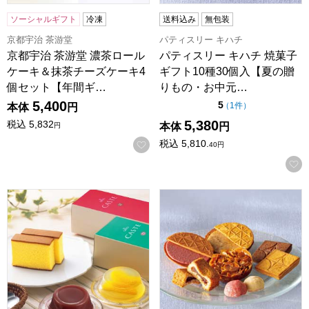
ソーシャルギフト
冷凍
送料込み
無包装
京都宇治 茶游堂
パティスリー キハチ
京都宇治 茶游堂 濃茶ロール
パティスリー キハチ 焼菓子
ケーキ＆抹茶チーズケーキ4
ギフト10種30個入【夏の贈
個セット【年間ギ…
りもの・お中元…
5,400
点（5点満点中）
5
の評価
（
1件
）
本体
円
5,380
税込
5,832
本体
円
円
税込
5,810.
お気に入りに登録する
40
円
カステラ銀装 カステラデザート詰合せ【夏の贈りもの・お中元】
プレスバターサンド ギフトセレ