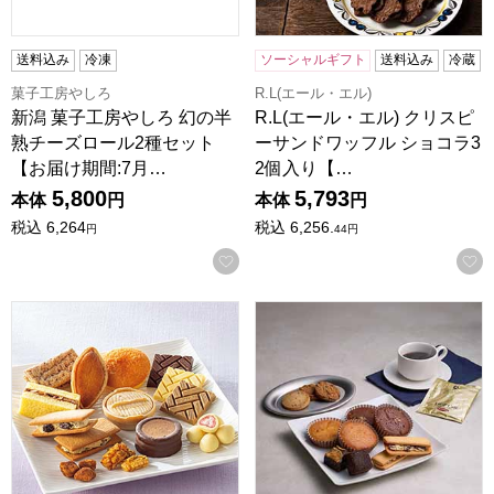
送料込み
冷凍
ソーシャルギフト
送料込み
冷蔵
菓子工房やしろ
R.L(エール・エル)
新潟 菓子工房やしろ 幻の半
R.L(エール・エル) クリスピ
熟チーズロール2種セット
ーサンドワッフル ショコラ3
【お届け期間:7月…
2個入り【…
5,800
5,793
本体
円
本体
円
税込
6,264
税込
6,256.
円
44
円
お気に入りに登録する
六花亭 十勝日誌25個入【夏の贈りもの・お中元】
ホテルオークラスイーツ＆コーヒ