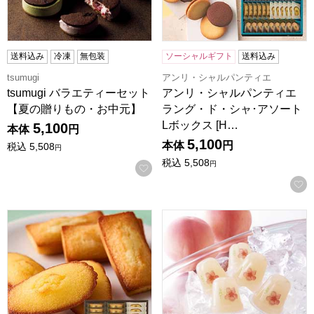
送料込み
冷凍
無包装
ソーシャルギフト
送料込み
tsumugi
アンリ・シャルパンティエ
tsumugi バラエティーセット
アンリ・シャルパンティエ
【夏の贈りもの・お中元】
ラング・ド・シャ･アソート
Lボックス [H…
5,100
本体
円
5,100
本体
円
税込
5,508
円
税込
5,508
円
お気に入りに登録する
アンリ・シャルパンティエ フィナンシェ・マドレーヌ詰合せ 
創作桃菓 桃花亭 プチ完熟白桃