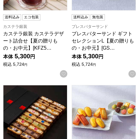
送料込み
エコ包装
送料込み
無包装
カステラ銀装
プレスバターサンド
カステラ銀装 カステラデザ
プレスバターサンド ギフト
ート詰合せ【夏の贈りも
セレクションL【夏の贈りも
の・お中元】[KFZ5…
の・お中元】[GS…
5,300
5,300
本体
円
本体
円
税込
5,724
税込
5,724
円
円
お気に入りに登録する
R.L(エール・エル) ワッフルケーキ20個セット【おいしいお
アンリ・シャルパンティエ ひょ