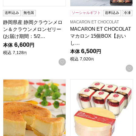
送料込み
無包装
ソーシャルギフト
送料込み
冷凍
MACARON ET CHOCOLAT
静岡県産 静岡クラウンメロ
MACARON ET CHOCOLAT
ン＆クラウンメロンゼリー
マカロン 15個BOX【おい
(お届け期間：5/2…
し…
6,600
本体
円
6,500
本体
円
税込
7,128
円
税込
7,020
円
お気に入りに登録する
北海道 「十勝ドルチェ」 十勝フロマージュブリュレ(L6981
栃木 いちごの里ファーム い