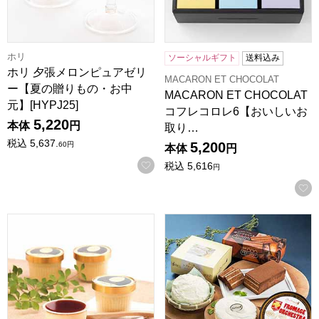
ホリ
ソーシャルギフト
送料込み
ホリ 夕張メロンピュアゼリ
MACARON ET CHOCOLAT
ー【夏の贈りもの・お中
MACARON ET CHOCOLAT
元】[HYPJ25]
コフレコロレ6【おいしいお
5,220
本体
円
取り…
税込
5,637.
5,200
60
円
本体
円
お気に入りに登録する
税込
5,616
円
茨城 山西商店 おみたまプリン8個入黒箱(8個入)【お届け期間:
わらく堂 オーケストラトリオ