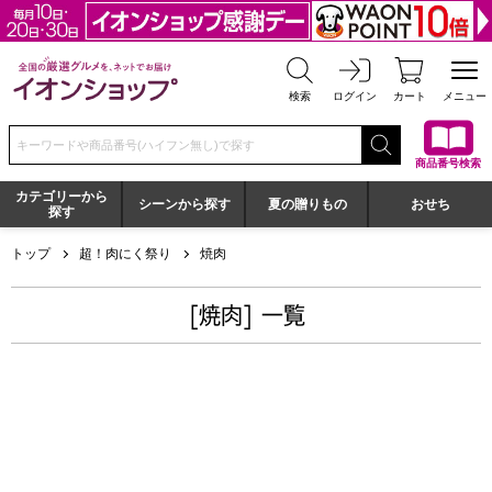
全国の厳選グルメを、ネットでお届け イオンショップ
検索
ログイン
カート
メニュー
検索キーワードまたは商品番号を入力してください
商品番号検索
カテゴリーから
シーンから探す
夏の贈りもの
おせち
探す
トップ
超！肉にく祭り
焼肉
[焼肉] 一覧