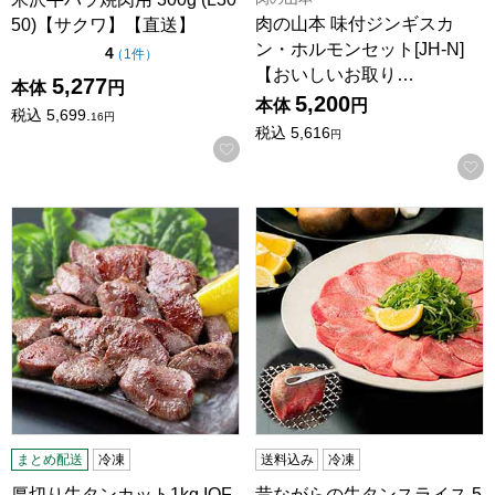
肉の山本 味付ジンギスカ
50)【サクワ】【直送】
ン・ホルモンセット[JH-N]
点（5点満点中）
4
の評価
（
1件
）
【おいしいお取り…
5,277
本体
円
5,200
本体
円
税込
5,699.
16
円
税込
5,616
円
お気に入りに登録する
厚切り牛タンカット1kg IQF凍結(チャック袋)(L6661)【サク
昔ながらの牛タンスライス 5
まとめ配送
冷凍
送料込み
冷凍
厚切り牛タンカット1kg IQF
昔ながらの牛タンスライス 5