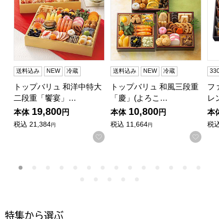
送料込み
NEW
冷蔵
送料込み
NEW
冷蔵
3
トップバリュ 和洋中特大
トップバリュ 和風三段重
フ
二段重「饗宴」…
「慶」(よろこ…
レ
19,800
10,800
本体
円
本体
円
本
税込
21,384
税込
11,664
税
円
円
お気に入りに登録する
お気
特集から選ぶ