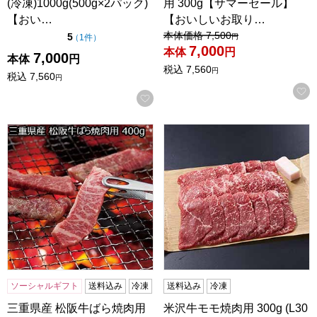
(冷凍)1000g(500g×2パック)
用 300g【サマーセール】
【おい…
【おいしいお取り…
値引き前の価格：
本体価格
7,500
点（5点満点中）
5
の評価
（
1件
）
円
7,000
本体
円
7,000
本体
円
税込
7,560
円
税込
7,560
円
お気に入りに登録する
三重県産 松阪牛ばら焼肉用 400g【おいしいお取り寄せ】
米沢牛モモ焼肉用 300g (L3
ソーシャルギフト
送料込み
冷凍
送料込み
冷凍
三重県産 松阪牛ばら焼肉用
米沢牛モモ焼肉用 300g (L30