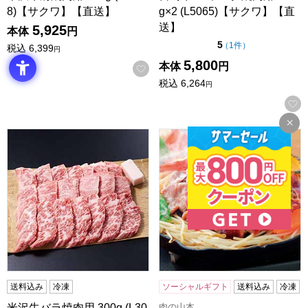
8)【サクワ】【直送】
g×2 (L5065)【サクワ】【直
送】
5,925
本体
円
点（5点満点中）
5
の評価
（
1件
）
税込
6,399
円
5,800
本体
円
お気に入りに登録する
税込
6,264
円
米沢牛バラ焼肉用 300g (L3050)【サクワ】【直送】
肉の山本 味付ジンギスカン・ホ
送料込み
冷凍
ソーシャルギフト
送料込み
冷凍
肉の山本
米沢牛バラ焼肉用 300g (L30