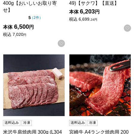
400g【おいしいお取り寄
49)【サクワ】【直送】
せ】
6,203
本体
円
点（5点満点中）
5
の評価
（
2件
）
税込
6,699.
24
円
6,500
本体
円
税込
7,020
円
お気に入りに登録する
米沢牛肩焼肉用 300g (L3048)【サクワ】【直送】
宮崎牛 A4ランク焼肉用 200g×
送料込み
冷凍
送料込み
冷凍
米沢牛肩焼肉用 300g (L304
宮崎牛 A4ランク焼肉用 200