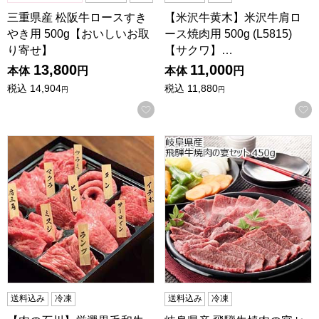
三重県産 松阪牛ロースすき
【米沢牛黄木】米沢牛肩ロ
やき用 500g【おいしいお取
ース焼肉用 500g (L5815)
り寄せ】
【サクワ】…
13,800
11,000
本体
円
本体
円
税込
14,904
税込
11,880
円
円
お気に入りに登録する
【肉の石川】厳選黒毛和牛の一頭部位盛り合わせ(いちぼ・サーロ
岐阜県産 飛騨牛焼肉の宴セット
送料込み
冷凍
送料込み
冷凍