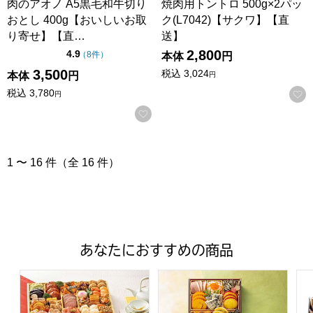
肉のアオノ A5黒毛和牛切り
焼肉用トントロ 500g×2パッ
おとし 400g【おいしいお取
ク(L7042)【サクワ】【直
り寄せ】【直…
送】
2,800
点（5点満点中）
4.9
の評価
（
8件
）
本体
円
3,500
税込
3,024
本体
円
円
税込
3,780
円
お気に入りに登録する
1 〜 16 件（全 16 件）
あなたにおすすめの商品
トップバリュ 和洋中特大二段重「饗宴」(きょうえん)【4
トップバリュ 和風三段重「慶」
フ