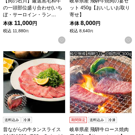
【肉の石川】厳選黒毛和牛
岐阜県産 飛騨牛焼肉の宴セ
の一頭部位盛り合わせ(いち
ット 450g【おいしいお取り
ぼ・サーロイン・ラン…
寄せ】
11,000
8,000
本体
円
本体
円
税込
11,880
税込
8,640
円
円
お気に入りに登録する
昔ながらの牛タンスライス(冷凍)1000g(500g×2パック)
岐阜県産 飛騨牛ロース焼肉用
送料込み
冷凍
期間限定
送料込み
冷凍
昔ながらの牛タンスライス
岐阜県産 飛騨牛ロース焼肉