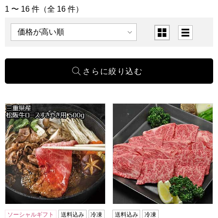
1 〜 16 件（全 16 件）
「焼肉」の商品一覧
表示順
表示切替
三重県産 松阪牛ロースすきやき用 500g【おいしいお取り寄
【米沢牛黄木】米沢牛肩ロース焼肉
ソーシャルギフト
送料込み
冷凍
送料込み
冷凍