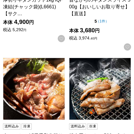
凍結(チャック袋)(L6661)
00g【おいしいお取り寄せ】
【サク…
【直送】
4,900
点（5点満点中）
5
の評価
（
1件
）
本体
円
3,680
税込
5,292
本体
円
円
税込
3,974.
お気に入りに登録する
40
円
肉のアオノ A5黒毛和牛切りおとし 400g【おいしいお取り
焼肉用トントロ 500g×2パック
送料込み
冷凍
送料込み
冷凍