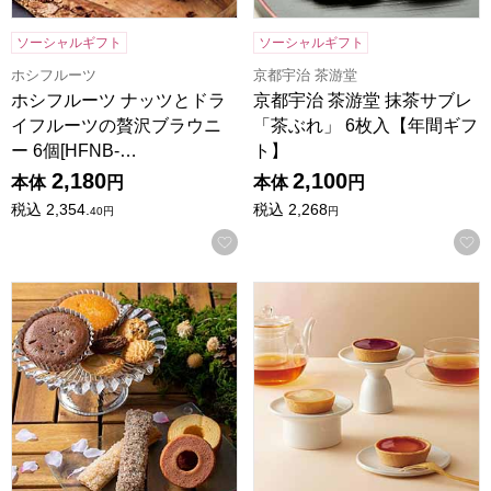
ソーシャルギフト
ソーシャルギフト
ホシフルーツ
京都宇治 茶游堂
ホシフルーツ ナッツとドラ
京都宇治 茶游堂 抹茶サブレ
イフルーツの贅沢ブラウニ
「茶ぶれ」 6枚入【年間ギフ
ー 6個[HFNB-…
ト】
2,180
2,100
本体
円
本体
円
税込
2,354.
税込
2,268
40
円
円
お気に入りに登録する
森の庭 焼き菓子アソート フラワーリース 10個入[MRM-02A
東京風月堂 果実のチーズタルト