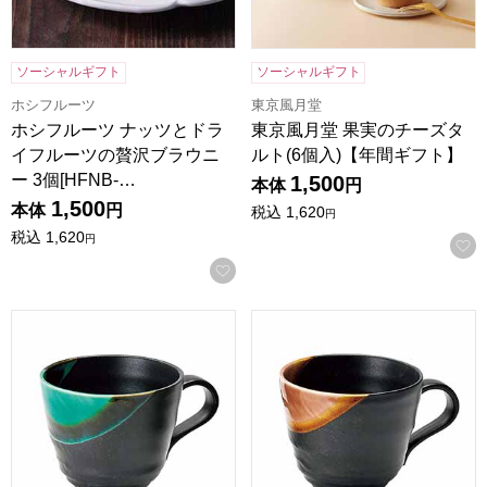
ソーシャルギフト
ソーシャルギフト
ホシフルーツ
東京風月堂
ホシフルーツ ナッツとドラ
東京風月堂 果実のチーズタ
イフルーツの贅沢ブラウニ
ルト(6個入)【年間ギフト】
ー 3個[HFNB-…
1,500
本体
円
1,500
本体
円
税込
1,620
円
税込
1,620
円
お気に入りに登録する
釉彩 マグ(木箱入)緑[YYS-1051B]【年間ギフト】
釉彩 マグ(木箱入)赤[YYS-10