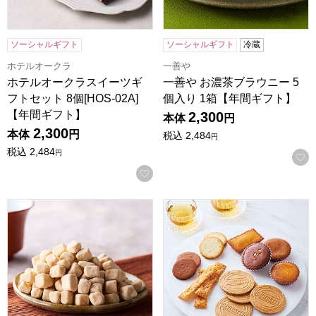
ソーシャルギフト
ソーシャルギフト
冷蔵
ホテルオークラ
一善や
ホテルオークラスイーツギ
一善や お濃茶ブラウニー 5
フトセット 8個[HOS-02A]
個入り 1箱【年間ギフト】
【年間ギフト】
2,300
本体
円
2,300
本体
円
税込
2,484
円
税込
2,484
円
お気に入りに登録する
小男鹿本舗 冨士屋 霰三盆 曲物100g入【年間ギフト】
東京風月堂 パリ凱旋(25個入)