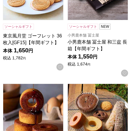
ソーシャルギフト
ソーシャルギフト
NEW
小男鹿本舗 冨士屋
東京風月堂 ゴーフレット 36
小男鹿本舗 冨士屋 和三盆 長
枚入[GF15]【年間ギフト】
箱【年間ギフト】
1,650
本体
円
1,550
本体
円
税込
1,782
円
税込
1,674
円
お気に入りに登録する
森の庭 焦がしキャラメルがしみ込んだバーム 5個入[MRL-01
森の庭 焼き菓子アソート フラワ