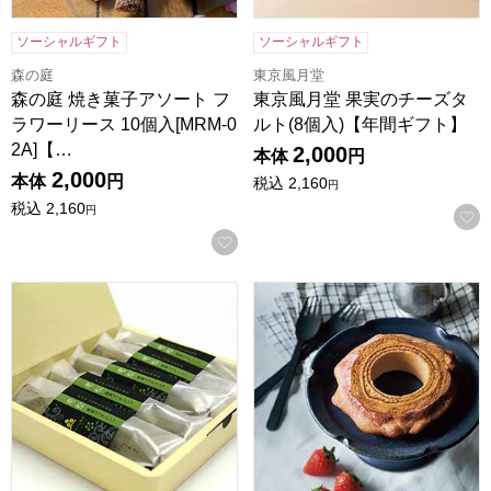
ソーシャルギフト
ソーシャルギフト
森の庭
東京風月堂
森の庭 焼き菓子アソート フ
東京風月堂 果実のチーズタ
ラワーリース 10個入[MRM-0
ルト(8個入)【年間ギフト】
2A]【…
2,000
本体
円
2,000
本体
円
税込
2,160
円
税込
2,160
円
お気に入りに登録する
京都宇治 茶游堂 抹茶フィナンシェ 老松 5本入【年間ギフト
ホシフルーツ ハードバウム 直