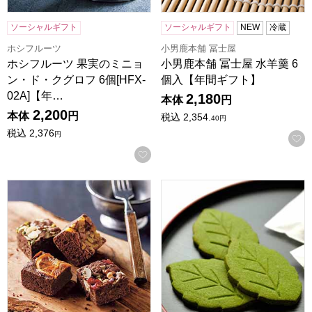
ソーシャルギフト
ソーシャルギフト
NEW
冷蔵
ホシフルーツ
小男鹿本舗 冨士屋
ホシフルーツ 果実のミニョ
小男鹿本舗 冨士屋 水羊羹 6
ン・ド・クグロフ 6個[HFX-
個入【年間ギフト】
02A]【年…
2,180
本体
円
2,200
本体
円
税込
2,354.
40
円
税込
2,376
円
お気に入りに登録する
ホシフルーツ ナッツとドライフルーツの贅沢ブラウニー 6個[H
京都宇治 茶游堂 抹茶サブレ