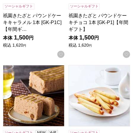
ソーシャルギフト
ソーシャルギフト
祇園きたざと パウンドケー
祇園きたざと パウンドケー
キキャラメル 1本 [GK-P1C]
キチョコ 1本 [GK-P1]【年間
【年間ギ…
ギフト】
1,500
1,500
本体
円
本体
円
税込
1,620
税込
1,620
円
円
お気に入りに登録する
小男鹿本舗 冨士屋 小男鹿 半棹 1本【年間ギフト】
東京風月堂 パピヨットS(16本
ソーシャルギフト
NEW
冷蔵
ソーシャルギフト