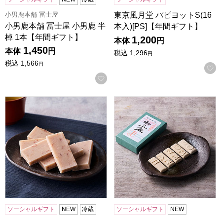
小男鹿本舗 冨士屋
東京風月堂 パピヨットS(16
小男鹿本舗 冨士屋 小男鹿 半
本入)[PS]【年間ギフト】
棹 1本【年間ギフト】
1,200
本体
円
1,450
本体
円
税込
1,296
円
税込
1,566
円
お気に入りに登録する
小男鹿本舗 冨士屋 紫雲石 6個入【年間ギフト】
小男鹿本舗 冨士屋 和三盆 小
ソーシャルギフト
NEW
冷蔵
ソーシャルギフト
NEW