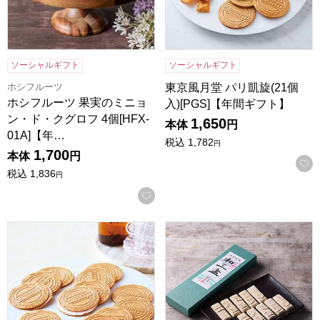
ソーシャルギフト
ソーシャルギフト
ホシフルーツ
東京風月堂 パリ凱旋(21個
ホシフルーツ 果実のミニョ
入)[PGS]【年間ギフト】
ン・ド・クグロフ 4個[HFX-
1,650
本体
円
01A]【年…
税込
1,782
円
1,700
本体
円
税込
1,836
円
お気に入りに登録する
東京風月堂 ゴーフレット 36枚入[GF15]【年間ギフト】
小男鹿本舗 冨士屋 和三盆 長