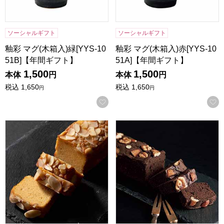
ソーシャルギフト
ソーシャルギフト
釉彩 マグ(木箱入)緑[YYS-10
釉彩 マグ(木箱入)赤[YYS-10
51B]【年間ギフト】
51A]【年間ギフト】
1,500
1,500
本体
円
本体
円
税込
1,650
税込
1,650
円
円
お気に入りに登録する
祇園きたざと パウンドケーキキャラメル 1本 [GK-P1C]【年
祇園きたざと パウンドケーキチョ