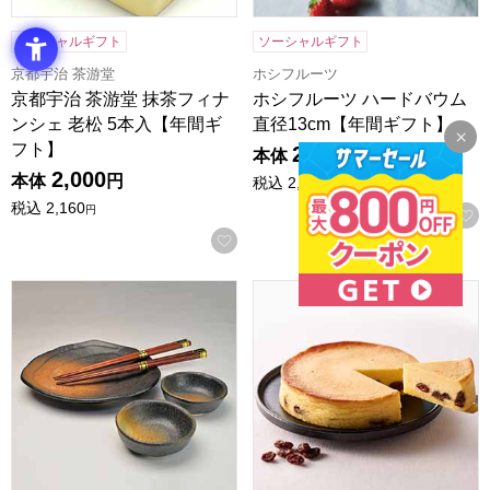
ソーシャルギフト
ソーシャルギフト
京都宇治 茶游堂
ホシフルーツ
京都宇治 茶游堂 抹茶フィナ
ホシフルーツ ハードバウム
ンシェ 老松 5本入【年間ギ
直径13cm【年間ギフト】
フト】
2,000
本体
円
2,000
本体
円
税込
2,160
円
税込
2,160
円
お気に入りに登録する
黒備前 ミニ御膳セット [MGKB1215-1]【年間ギフト】
ホシフルーツ 大人のチーズケー