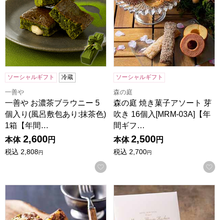
ソーシャルギフト
冷蔵
ソーシャルギフト
一善や
森の庭
一善や お濃茶ブラウニー 5
森の庭 焼き菓子アソート 芽
個入り(風呂敷包あり:抹茶色)
吹き 16個入[MRM-03A]【年
1箱【年間…
間ギフ…
2,600
2,500
本体
円
本体
円
税込
2,808
税込
2,700
円
円
お気に入りに登録する
ホシフルーツ ナッツとドライフルーツの贅沢ブラウニー 9個[H
ホテルニューオータニ マロンバ