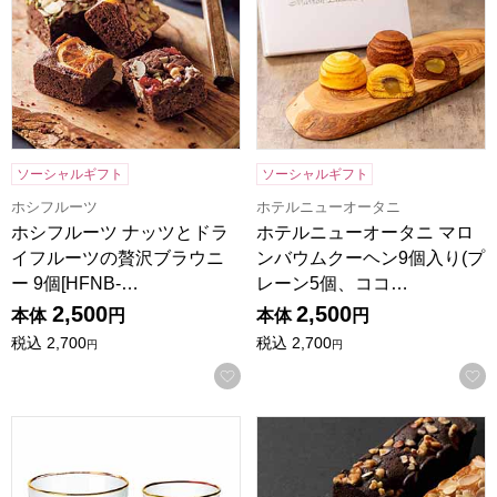
ソーシャルギフト
ソーシャルギフト
ホシフルーツ
ホテルニューオータニ
ホシフルーツ ナッツとドラ
ホテルニューオータニ マロ
イフルーツの贅沢ブラウニ
ンバウムクーヘン9個入り(プ
ー 9個[HFNB-…
レーン5個、ココ…
2,500
2,500
本体
円
本体
円
税込
2,700
税込
2,700
円
円
お気に入りに登録する
Cheers 飲み比べセット ミニ [CH-2052A]【年間ギフト】
祇園きたざと パウンドケーキチ