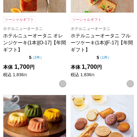
ソーシャルギフト
ソーシャルギフト
ホテルニューオータニ
ホテルニューオータニ
ホテルニューオータニ オレ
ホテルニューオータニ フル
ンジケーキ(1本)[O-17]【年間
ーツケーキ(1本)[F-17]【年間
ギフト】
ギフト】
点（5点満点中）
点（5点満点中）
5
5
の評価
の評価
（
2件
）
（
1件
）
1,700
1,700
本体
円
本体
円
税込
1,836
税込
1,836
円
円
お気に入りに登録する
ホシフルーツ 果実のミニョン・ド・クグロフ 4個[HFX-01A
東京風月堂 パリ凱旋(21個入)