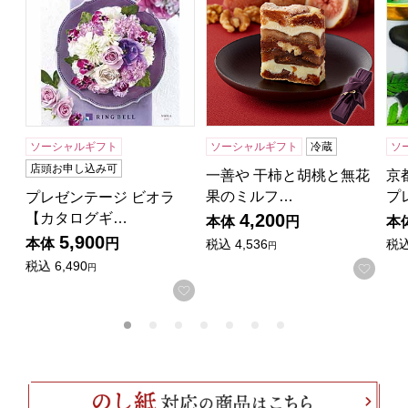
ソーシャルギフト
ソーシャルギフト
冷蔵
ソ
店頭お申し込み可
一善や 干柿と胡桃と無花
京
果のミルフ…
プ
プレゼンテージ ビオラ
【カタログギ…
4,200
本体
円
本
5,900
本体
円
税込
4,536
税
円
税込
6,490
お気
円
お気に入りに登録する