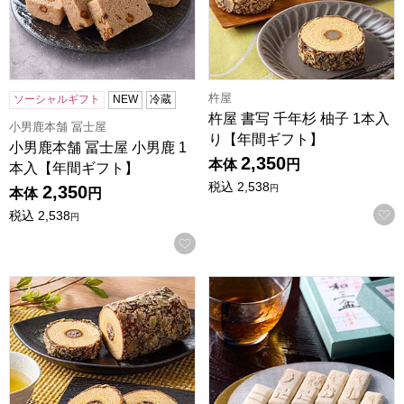
杵屋
ソーシャルギフト
NEW
冷蔵
杵屋 書写 千年杉 柚子 1本入
小男鹿本舗 冨士屋
り【年間ギフト】
小男鹿本舗 冨士屋 小男鹿 1
2,350
本体
円
本入【年間ギフト】
税込
2,538
2,350
円
本体
円
税込
2,538
円
お気に入りに登録する
杵屋 書写 千年杉 小倉 1本入り【年間ギフト】
小男鹿本舗 冨士屋 和三盆 小