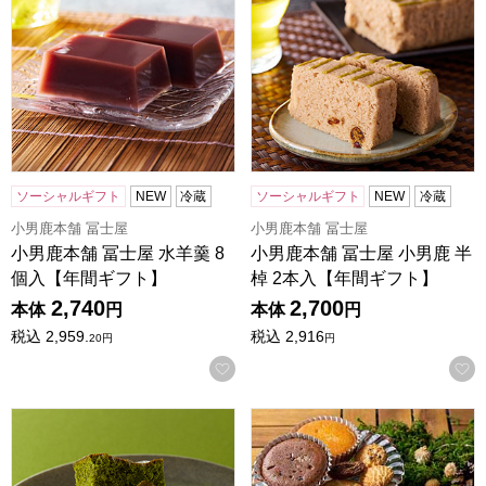
ソーシャルギフト
NEW
冷蔵
ソーシャルギフト
NEW
冷蔵
小男鹿本舗 冨士屋
小男鹿本舗 冨士屋
小男鹿本舗 冨士屋 水羊羹 8
小男鹿本舗 冨士屋 小男鹿 半
個入【年間ギフト】
棹 2本入【年間ギフト】
2,740
2,700
本体
円
本体
円
税込
2,959.
税込
2,916
20
円
円
お気に入りに登録する
一善や お濃茶ブラウニー 5個入り(風呂敷包あり:抹茶色) 1
森の庭 焼き菓子アソート 芽吹き