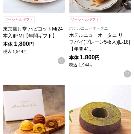
ソーシャルギフト
ソーシャルギフト
ホテルニューオータニ
東京風月堂 パピヨットM(24
ホテルニューオータニ リー
本入)[PM]【年間ギフト】
フパイ(プレーン5枚入)[L-18]
1,800
本体
円
【年間ギ…
税込
1,944
円
1,800
本体
円
お気に入りに登録する
税込
1,944
円
ホテルニューオータニ マロンバウムクーヘン6個入り(プレーン、
京都 京寿楽庵 宇治抹茶バウム 舞