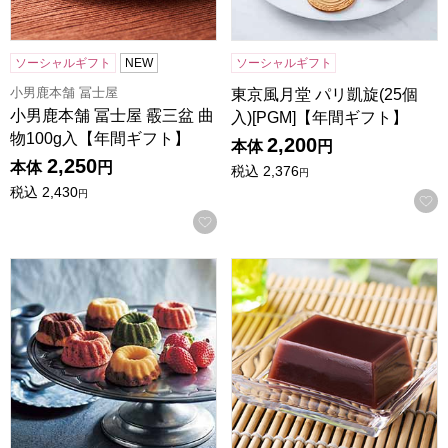
ソーシャルギフト
NEW
ソーシャルギフト
小男鹿本舗 冨士屋
東京風月堂 パリ凱旋(25個
小男鹿本舗 冨士屋 霰三盆 曲
入)[PGM]【年間ギフト】
物100g入【年間ギフト】
2,200
本体
円
2,250
本体
円
税込
2,376
円
税込
2,430
円
お気に入りに登録する
ホシフルーツ 果実のミニョン・ド・クグロフ 6個[HFX-02A
小男鹿本舗 冨士屋 水羊羹 6