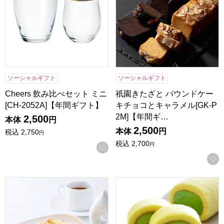
ソーシャルギフト
ソーシャルギフト
Cheers 飲み比べセット ミニ
祇園きたざと パウンドケー
[CH-2052A]【年間ギフト】
キチョコとキャラメル[GK-P
2M]【年間ギ…
2,500
本体
円
2,500
本体
円
税込
2,750
円
税込
2,700
円
お気に入りに登録する
東京風月堂 パピヨットL(32本入)[PL]【年間ギフト】
京都宇治 茶游堂 濃茶ロール