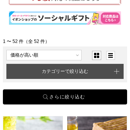
1 〜 52 件（全 52 件）
「賀寿のお祝い」の商品一覧
表示順
表示切替
カテゴリーで絞り込む
小男鹿本舗 冨士屋 水羊羹 8個入【年間ギフト】
小男鹿本舗 冨士屋 小男鹿 半