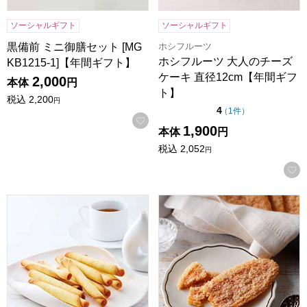
ソーシャルギフト
ソーシャルギフト
ホシフルーツ
黒備前 ミニ御膳セット [MG
ホシフルーツ 大人のチーズ
KB1215-1]【年間ギフト】
ケーキ 直径12cm【年間ギフ
2,000
本体
円
ト】
税込
2,200
円
点（5点満点中）
4
の評価
（
1件
）
お気に入りに登録する
1,900
本体
円
税込
2,052
円
東京風月堂 パピヨットM(24本入)[PM]【年間ギフト】
ホテルニューオータニ リーフパイ