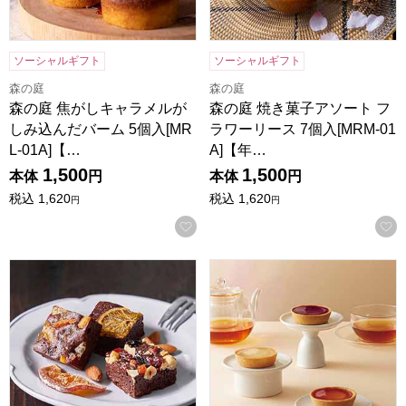
ソーシャルギフト
ソーシャルギフト
森の庭
森の庭
森の庭 焦がしキャラメルが
森の庭 焼き菓子アソート フ
しみ込んだバーム 5個入[MR
ラワーリース 7個入[MRM-01
L-01A]【…
A]【年…
1,500
1,500
本体
円
本体
円
税込
1,620
税込
1,620
円
円
お気に入りに登録する
ホシフルーツ ナッツとドライフルーツの贅沢ブラウニー 3個[H
東京風月堂 果実のチーズタルト