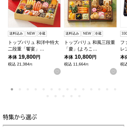
送料込み
NEW
冷蔵
送料込み
NEW
冷蔵
3
トップバリュ 和洋中特大
トップバリュ 和風三段重
フ
二段重「饗宴」…
「慶」(よろこ…
レ
19,800
10,800
本体
円
本体
円
本
税込
21,384
税込
11,664
税
円
円
お気に入りに登録する
お気
特集から選ぶ