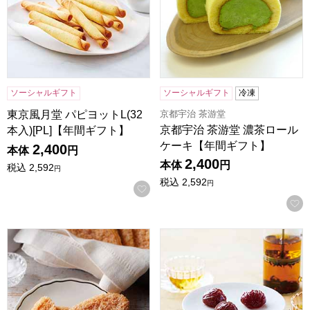
ソーシャルギフト
ソーシャルギフト
冷凍
京都宇治 茶游堂
東京風月堂 パピヨットL(32
京都宇治 茶游堂 濃茶ロール
本入)[PL]【年間ギフト】
ケーキ【年間ギフト】
2,400
本体
円
2,400
本体
円
税込
2,592
円
税込
2,592
円
お気に入りに登録する
ホテルニューオータニ リーフパイ(プレーン7枚入)[L-24]【
東京風月堂 マロングラッセ(8個