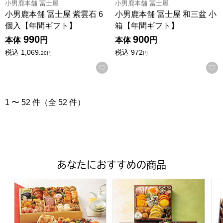
小男鹿本舗 冨士屋
小男鹿本舗 冨士屋
小男鹿本舗 冨士屋 紫雲石 6
小男鹿本舗 冨士屋 和三盆 小
個入【年間ギフト】
箱【年間ギフト】
990
900
本体
円
本体
円
税込
1,069.
税込
972
20
円
円
お気に入りに登録する
1 〜 52 件（全 52 件）
あなたにおすすめの商品
トップバリュ 和洋中特大二段重「饗宴」(きょうえん)【4
トップバリュ 和風三段重「慶」
フ