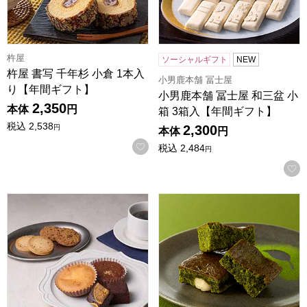
杵屋
ソーシャルギフト
NEW
杵屋 書写 千年杉 小倉 1本入
小男鹿本舗 冨士屋
り【年間ギフト】
小男鹿本舗 冨士屋 和三盆 小
2,350
本体
円
箱 3箱入【年間ギフト】
税込
2,538
2,300
円
本体
円
お気に入りに登録する
税込
2,484
円
ホテルオークラスイーツギフトセット 8個[HOS-02A]【年間
一善や お濃茶ブラウニー 5個