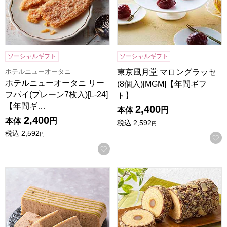
ソーシャルギフト
ソーシャルギフト
ホテルニューオータニ
東京風月堂 マロングラッセ
ホテルニューオータニ リー
(8個入)[MGM]【年間ギフ
フパイ(プレーン7枚入)[L-24]
ト】
【年間ギ…
2,400
本体
円
2,400
本体
円
税込
2,592
円
税込
2,592
円
お気に入りに登録する
小男鹿本舗 冨士屋 小男鹿 1本入【年間ギフト】
杵屋 書写 千年杉 柚子 1本