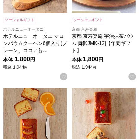
ソーシャルギフト
ソーシャルギフト
ホテルニューオータニ
京都 京寿楽庵
ホテルニューオータニ マロ
京都 京寿楽庵 宇治抹茶バウ
ンバウムクーヘン6個入り(プ
ム 舞[KJMK-12]【年間ギフ
レーン、ココア各…
ト】
1,800
1,800
本体
円
本体
円
税込
1,944
税込
1,944
円
円
お気に入りに登録する
ホテルニューオータニ オレンジケーキ(1本)[O-17]【年間ギ
ホテルニューオータニ フルーツケ