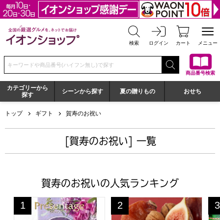
全国の厳選グルメを、ネットでお届け イオンショップ
検索
ログイン
カート
メニュー
検索キーワードまたは商品番号を入力してください
商品番号検索
カテゴリーから
シーンから探す
夏の贈りもの
おせち
探す
トップ
ギフト
賀寿のお祝い
[賀寿のお祝い] 一覧
賀寿のお祝いの人気ランキング
プレゼンテージ ビオラ【カタログギフト】【贈りものカ
一善や 干柿と胡桃と無花果のミ
京
1
2
3
位
位
位