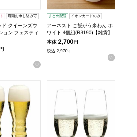
ト
店頭お申し込み可
まとめ配送
イオンカードのみ
ッド クイーンズウ
アーネスト ご飯がう米わん ホ
ション フェスティ
ワイト 4個組(R8190)【雑貨】
…
2,700
本体
円
円
税込
2,970
円
録する
お気に入
お気に入りに登録する
カタログ】
ギフト[SVG15C]【贈りものカタログ】
ーデル ペアビアグラス[3111-213]【贈りものカタログ】
リーデル リーデル ペアシャンパーニュグラス