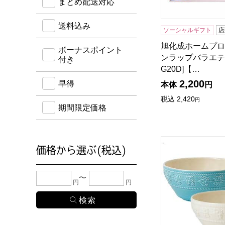
まとめ配送対応
送料込み
ソーシャルギフト
店
旭化成ホームプロ
ボーナスポイント
ンラップバラエテ
付き
G20D]【…
2,200
早得
本体
円
税込
2,420
円
期間限定価格
ウェッジウッド 
価格から選ぶ(税込)
下限金額・上限金額のどちらか１つまたは両方に、
円
円