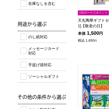
在庫なしを含む
150ボーナスポイント
天丸陶華ギフトセット
用途から選ぶ
1]【敬老の日】
1,500
のし紙・メッセージカード・手提げ袋に対応してい
本体
円
のし紙対応
税込
1,650
円
メッセージカード
対応
手提げ袋対応
旭化成ホームプロ
ソーシャルギフト
その他の条件から選ぶ
送料込み・ボーナスポイント付き・早得・期間限定