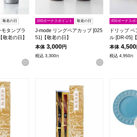
敬老の日
300ボーナスポイント
敬老の日
450ボーナスポ
ーモタンブラ
J-mode リングペアカップ [025
ドリップ ペ
4]【敬老の日】
51]【敬老の日】
ル [DR-0
3,000
4,500
本体
円
本体
税込
3,300
税込
4,950
円
円
お気に入りに登録する
お気に入りに登
 [S-03811]【敬老の日】
花篝ギフトセット [S-04106]【敬老の日】
ウェッジウッ