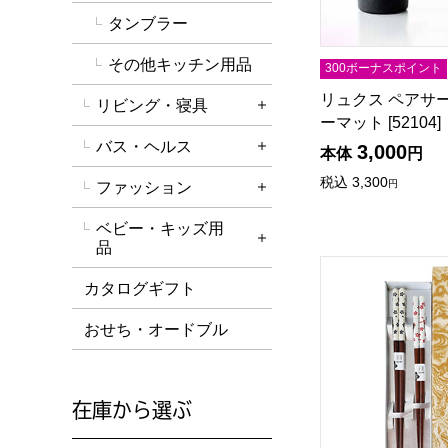
タンブラー
その他キッチン用品
300ボーナスポイント
リュクス ペアサ
リビング・寝具
詳細を開く
ーマット [5210
バス・ヘルス
3,000
本体
円
詳細を開く
税込
3,300
円
ファッション
詳細を開く
ベビー・キッズ用
詳細を開く
品
天丸陶華ギフトセット
カタログギフト
おせち・オードブル
在庫から選ぶ
在庫のない商品を含めて検索することができます。