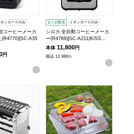
イオンカードのみ
まとめ配送
イオンカードのみ
自動コーヒーメーカ
シロカ 全自動コーヒーメーカ
4770)[SC-A35
ー(R4769)[SC-A211(K/SS…
11,800
本体
円
0
円
税込
12,980
円
録する
お気に入
お気に入りに登録する
メッシュ袋付(R4759)[PY-C007]【雑貨】
っちコンロ(BOCHI KONRO)(R4756)[UC-220]【雑貨】
燕三条製ステンレス焚き火台(グリルセット)(R