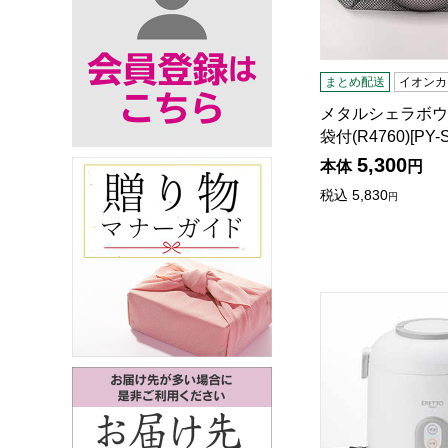
まとめ配送
イオンカ
メタルシェラボウル
袋付(R4760)[PY-
5,300
本体
円
税込
5,830
円
ERETTO "mono