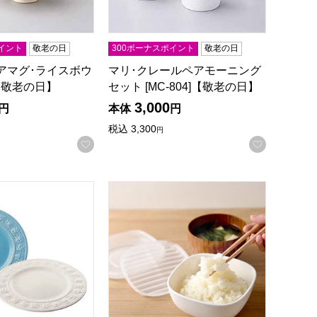
イント
敬老の日
300ボーナスポイント
敬老の日
アマグ･ライスボウ
マリ･クレールペアモーニング
5]【敬老の日】
セット [MC-804]【敬老の日】
3,000
円
本体
円
税込
3,300
円
録する
お気に入りに登録する
お気に入
ド クイーンズウェア コレクション フェスティビティ ペアプレート2
アーネスト ご飯がう米わん ホワイト 4個組