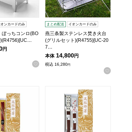
イオンカードのみ
まとめ配送
イオンカードのみ
ぼっちコンロ(BO
燕三条製ステンレス焚き火台
)(R4756)[UC…
(グリルセット)(R4755)[UC-20
7…
0
円
14,800
本体
円
お気に入りに登録する
税込
16,280
円
録する
お気に入
ト [S-04106]【年間ギフト】
天丸陶華ギフトセット [S-03811]【年間