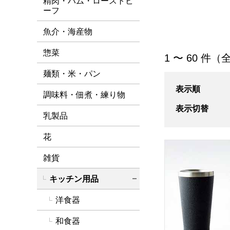
精肉・ハム・ローストビ
ーフ
魚介・海産物
惣菜
「キッチン用品」
1 〜 60 件（全
麺類・米・パン
表示順
調味料・佃煮・練り物
表示切替
乳製品
花
リュクス ペアサー
雑貨
キッチン用品
詳細を閉じる
洋食器
和食器