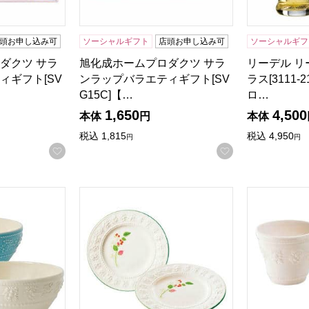
頭お申し込み可
ソーシャルギフト
店頭お申し込み可
ソーシャルギフ
ダクツ サラ
旭化成ホームプロダクツ サラ
リーデル リ
ィギフト[SV
ンラップバラエティギフト[SV
ラス[3111
G15C]【…
ロ…
1,650
4,500
本体
円
本体
税込
1,815
税込
4,950
円
円
お気に入りに登録する
お気に入りに登
クイーンズウェア コレクションフェスティビティ ボール15cm
ウェッジウッド クイーンズウェア コレクション 
ウェッジウッ
検索したい金額を入力してください。