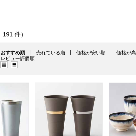
の商品一覧
 191 件）
おすすめ順
売れている順
価格が安い順
価格が
レビュー評価順
グリッド表示（タイル表示）
リスト表示
モタンブラーマット [52104]【敬老の日】
J-mode リングペアカップ [02551]【敬老の日
ドリップ ペ