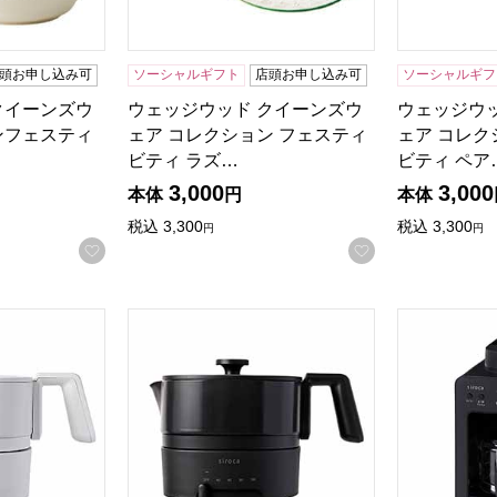
頭お申し込み可
ソーシャルギフト
店頭お申し込み可
ソーシャルギフ
クイーンズウ
ウェッジウッド クイーンズウ
ウェッジウ
ンフェスティ
ェア コレクション フェスティ
ェア コレク
ビティ ラズ…
ビティ ペア
3,000
3,000
本体
円
本体
税込
3,300
税込
3,300
円
円
お気に入りに登録する
お気に入りに登
ル ちょいなべ (R4780)[SK-M153(C)]【雑貨】
シロカ おりょうりケトル ちょいなべ (R4779)[S
シロカ 全自動