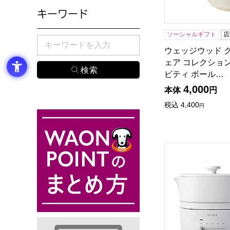
キーワード
ソーシャルギフト
店
検索したい商品のキーワードを入力してください。
ウェッジウッド 
ェア コレクショ
ビティ ボール…
4,000
本体
円
税込
4,400
円
シロカ おりょうりケト