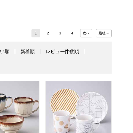
1
2
3
4
次へ
最後へ
高い順
新着順
レビュー件数順
】
アマグ･ライスボウル [DR-05]【敬老の日】
マリ･クレールペアモーニングセット [MC-