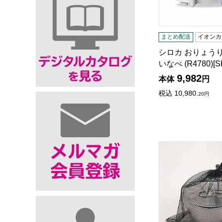
まとめ配送
イオンカ
シロカ おりょう
いなべ (R4780)[S
9,982
本体
円
税込
10,980.
20
円
メタルシェラボウル 8