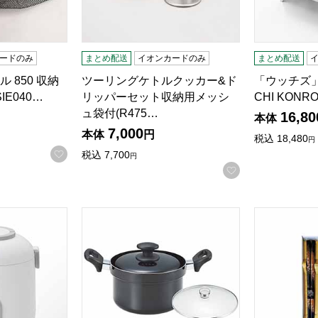
ードのみ
まとめ配送
イオンカードのみ
まとめ配送
 850 収納
ツーリングケトルクッカー&ド
「ウッチズ」
SIE040…
リッパーセット収納用メッシ
CHI KONRO
ュ袋付(R475…
16,80
本体
7,000
本体
円
税込
18,480
円
お気に入りに登録する
税込
7,700
円
お気に入りに登
" ミニ炊飯器(R4752)[ET-110]【雑貨】
炊飯鍋5合炊き(R4751)[AM- S20WR]【雑貨】
花篝ギフトセッ