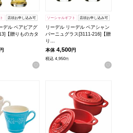
ト
店頭お申し込み可
ソーシャルギフト
店頭お申し込み可
ーデル ペアビアグ
リーデル リーデル ペアシャン
-213]【贈りものカタ
パーニュグラス[3111-216]【贈
り…
4,500
円
本体
円
税込
4,950
円
録する
お気に入りに登録する
お気に入
(アイボリー・ブルー)【贈りものカタログ】
フェスティビティ ラズベリー ペアプレート21cm[3049ー03
ド クイーンズウェア コレクション フェスティビティ ペアマグ(
ストウブ ココットオーバル ペア[3107-