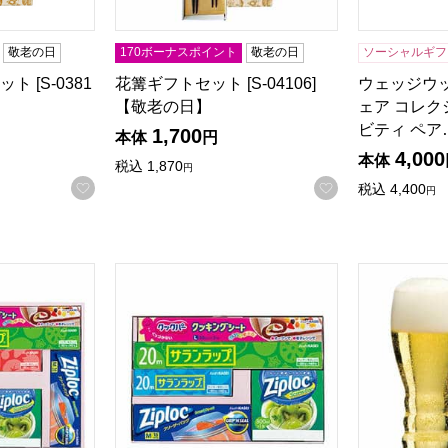
敬老の日
170ボーナスポイント
敬老の日
ソーシャルギフ
 [S-0381
花篝ギフトセット [S-04106]
ウェッジウ
【敬老の日】
ェア コレク
ビティ ペア
1,700
る商品から絞りこむことができます。
本体
円
4,000
本体
税込
1,870
円
お気に入りに登録する
お気に入りに登
税込
4,400
円
ダクツ サランラップバラエティギフト[SVG20D]【贈りもの
旭化成ホームプロダクツ サランラップバラエティ
リーデル リ
商品から絞り込むことができます。