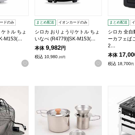
ードのみ
まとめ配送
イオンカードのみ
まとめ配送
りケトル ちょ
シロカ おりょうりケトル ちょ
シロカ 全
K-M153(…
いなべ (R4779)[SK-M153(…
ーカフェばこ(R
2…
9,982
本体
円
17,00
本体
税込
10,980.
20
円
お気に入りに登録する
お気に入りに登
税込
18,700
円
50 収納袋付(R4760)[PY-SIE040]【雑貨】
ツーリングケトルクッカー&ドリッパーセット収納用
「ウッチズ」ぼ