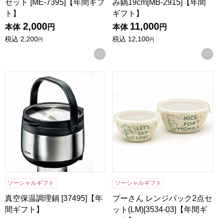
セット [ME-7395]【年間ギフ
み鍋19cm[MB-2915]【年間
ト】
ギフト】
2,000
11,000
本体
円
本体
円
税込
2,200
税込
12,100
円
円
お気に入りに登録する
真空保温調理鍋 [37495]【年間ギフト】
プーさん レンジパック2点セット(
ソーシャルギフト
ソーシャルギフト
真空保温調理鍋 [37495]【年
プーさん レンジパック2点セ
間ギフト】
ット(LM)[3534-03]【年間ギ