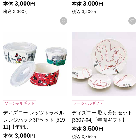
3,000
3,000
本体
円
本体
円
税込
3,300
税込
3,300
円
円
お気に入りに登録する
ディズニー レッツトラベルレンジパック3Pセット [51911]
ディズニー 取り分けセット [33
ソーシャルギフト
ソーシャルギフト
ディズニー レッツトラベル
ディズニー 取り分けセット
レンジパック3Pセット [519
[3307-04]【年間ギフト】
11]【年間…
3,500
本体
円
3,000
本体
円
税込
3,850
円