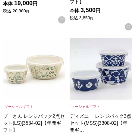
フト】
19,000
本体
円
3,500
本体
円
税込
20,900
円
税込
3,850
円
お気に入りに登録する
プーさん レンジパック2点セット(LS)[3534-02]【年間ギフト
ディズニー レンジパック3点セット
ソーシャルギフト
ソーシャルギフト
プーさん レンジパック2点セ
ディズニー レンジパック3点
ット(LS)[3534-02]【年間ギ
セット(MSS)[3308-02]【年
フト】
間ギ…