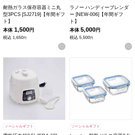
耐熱ガラス保存容器ミニ丸
ラノー ハンディーブレンダ
型3PCS [SJ2719]【年間ギフ
ー [NEW-006]【年間ギフ
ト】
ト】
1,500
5,000
本体
円
本体
円
税込
1,650
税込
5,500
円
円
お気に入りに登録する
電気圧力鍋2.5L [SDA-60]【年間ギフト】
レッシュ耐熱ガラス容器3点セット
ソーシャルギフト
ソーシャルギフト