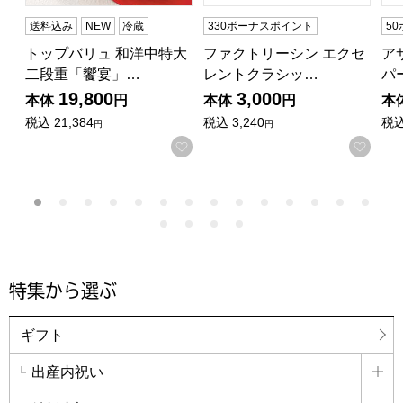
送料込み
NEW
冷蔵
330ボーナスポイント
5
トップバリュ 和洋中特大
ファクトリーシン エクセ
ア
二段重「饗宴」…
レントクラシッ…
パ
19,800
3,000
本体
円
本体
円
本
税込
21,384
税込
3,240
税
円
円
お気に入りに登録する
お気
特集から選ぶ
ギフト
出産内祝い
詳