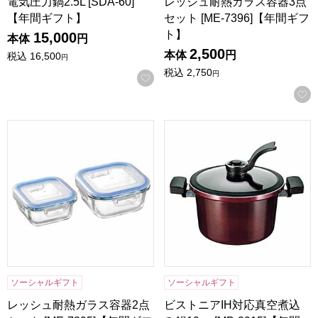
電気圧力鍋2.5L [SDA-60]
レッシュ耐熱ガラス容器3点
【年間ギフト】
セット [ME-7396]【年間ギフ
ト】
15,000
本体
円
2,500
本体
円
税込
16,500
円
税込
2,750
円
お気に入りに登録する
レッシュ耐熱ガラス容器2点セット [ME-7395]【年間ギフト】
ビストニアIH対応真空煮込み鍋19
ソーシャルギフト
ソーシャルギフト
レッシュ耐熱ガラス容器2点
ビストニアIH対応真空煮込