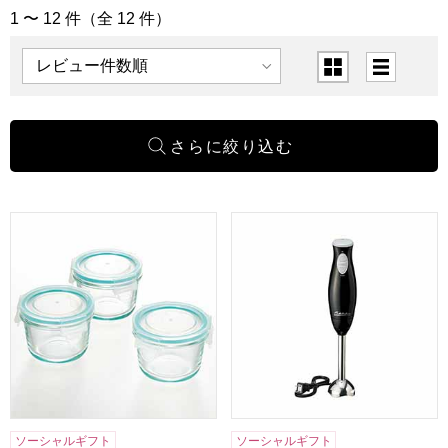
1 〜 12 件（全 12 件）
「キッチン用品」の商品一覧
表示順
表示切替
耐熱ガラス保存容器ミニ丸型3PCS [SJ2719]【年間ギフト】
ラノー ハンディーブレンダー [
ソーシャルギフト
ソーシャルギフト