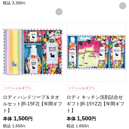
税込
3,300
円
お気に入りに登録する
ロディ ハンドソープ＆タオルセット[R-15F2]【年間ギフト】
ロディ キッチン洗剤詰合せギフト
ソーシャルギフト
ソーシャルギフト
ロディ ハンドソープ＆タオ
ロディ キッチン洗剤詰合せ
ルセット[R-15F2]【年間ギフ
ギフト[R-15YZ2]【年間ギフ
ト】
ト】
1,500
1,500
本体
円
本体
円
税込
1,650
税込
1,650
円
円