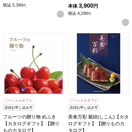
3,900
税込
5,390
本体
円
円
税込
4,290
お気に入りに登録する
円
フルーツの贈り物 めぶき【カタログギフト】【贈りものカタ
美食万彩 紫紺(しこん)【カ
ソーシャルギフト
ソーシャルギフト
店頭お申し込み可
店頭お申し込み可
フルーツの贈り物 めぶき
美食万彩 紫紺(しこん)【カタ
【カタログギフト】【贈り
ログギフト】【贈りものカ
ものカタログ】
タログ】