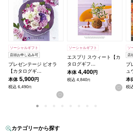
ソーシャルギフト
ソーシャルギフト
ソ
店頭お申し込み可
店
エスプリ スウィート【カ
タログギフ…
プレゼンテージ ビオラ
プ
【カタログギ…
ュ
4,400
本体
円
5,900
本体
円
本
税込
4,840
円
税込
6,490
税
お気
円
お気に入りに登録する
カテゴリーから探す