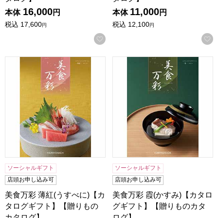
16,000
11,000
本体
円
本体
円
税込
17,600
税込
12,100
円
円
お気に入りに登録する
美食万彩 薄紅(うすべに)【カタログギフト】【贈りものカタ
美食万彩 霞(かすみ)【カタ
ソーシャルギフト
ソーシャルギフト
店頭お申し込み可
店頭お申し込み可
美食万彩 薄紅(うすべに)【カ
美食万彩 霞(かすみ)【カタロ
タログギフト】【贈りもの
グギフト】【贈りものカタ
カタログ】
ログ】