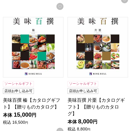
お気に入りに登録する
美味百撰 榛【カタログギフト】【贈りものカタログ】
美味百撰 片栗【カタログギフ
ソーシャルギフト
ソーシャルギフト
店頭お申し込み可
店頭お申し込み可
美味百撰 榛【カタログギフ
美味百撰 片栗【カタログギ
ト】【贈りものカタログ】
フト】【贈りものカタロ
グ】
15,000
本体
円
8,000
本体
円
税込
16,500
円
税込
8,800
円
お気に入りに登録する