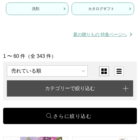
洗剤
カタログギフト
夏の贈りもの 特集ページへ
1 〜 60 件（全 343 件）
「洗剤・カタログギフト」の商品一覧
表示順
表示切替
カテゴリーで絞り込む
プレゼンテージ ビオラ【カタログギフト】【贈りものカタロ
エスプリ スウィート【カタロ