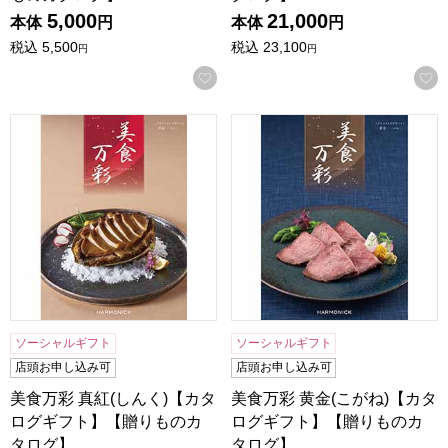
5,000
21,000
本体
円
本体
円
税込
5,500
税込
23,100
円
円
お気に入りに登録する
美食万彩 真紅(しんく)【カタログギフト】【贈りものカタロ
美食万彩 黄金(こがね)【カ
ソーシャルギフト
ソーシャルギフト
店頭お申し込み可
店頭お申し込み可
美食万彩 真紅(しんく)【カタ
美食万彩 黄金(こがね)【カタ
ログギフト】【贈りものカ
ログギフト】【贈りものカ
タログ】
タログ】