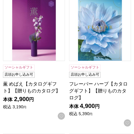
薫 めばえ【カタログギフト】【贈りものカタログ】
フレーバー ハーブ【カタログ
ソーシャルギフト
ソーシャルギフト
店頭お申し込み可
店頭お申し込み可
薫 めばえ【カタログギフ
フレーバー ハーブ【カタロ
ト】【贈りものカタログ】
グギフト】【贈りものカタ
ログ】
2,900
本体
円
4,900
本体
円
税込
3,190
円
税込
5,390
円
お気に入りに登録する