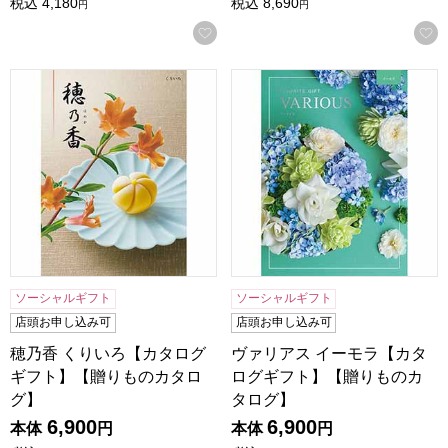
税込
4,180
税込
8,690
円
円
お気に入りに登録する
穂乃香 くりいろ【カタログギフト】【贈りものカタログ】
ヴァリアス イーモラ【カタロ
ソーシャルギフト
ソーシャルギフト
店頭お申し込み可
店頭お申し込み可
穂乃香 くりいろ【カタログ
ヴァリアス イーモラ【カタ
ギフト】【贈りものカタロ
ログギフト】【贈りものカ
グ】
タログ】
6,900
6,900
本体
円
本体
円