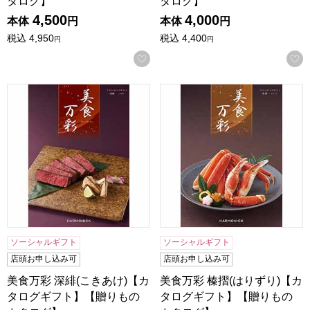
タログ】
タログ】
4,500
4,000
本体
円
本体
円
税込
4,950
税込
4,400
円
円
お気に入りに登録する
美食万彩 深緋(こきあけ)【カタログギフト】【贈りものカタ
美食万彩 榛摺(はりずり)【
ソーシャルギフト
ソーシャルギフト
店頭お申し込み可
店頭お申し込み可
美食万彩 深緋(こきあけ)【カ
美食万彩 榛摺(はりずり)【カ
タログギフト】【贈りもの
タログギフト】【贈りもの