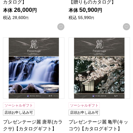
カタログ】
【贈りものカタログ】
26,000
50,900
本体
円
本体
円
税込
28,600
税込
55,990
円
円
お気に入りに登録する
プレゼンテージ麗 唐草(カラクサ)【カタログギフト】【贈り
プレゼンテージ麗 亀甲(キッ
ソーシャルギフト
ソーシャルギフト
店頭お申し込み可
店頭お申し込み可
プレゼンテージ麗 唐草(カラ
プレゼンテージ麗 亀甲(キッ
クサ)【カタログギフト】
コウ)【カタログギフト】