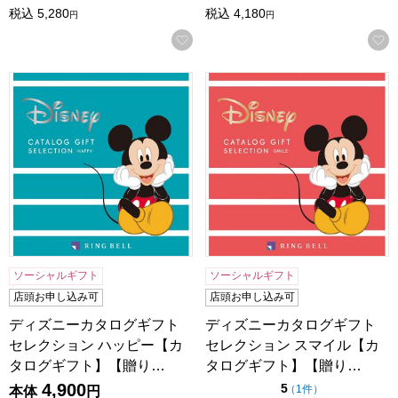
税込
5,280
税込
4,180
円
円
お気に入りに登録する
ディズニーカタログギフトセレクション ハッピー【カタロ
ディズニーカタログギフトセ
ソーシャルギフト
ソーシャルギフト
店頭お申し込み可
店頭お申し込み可
ディズニーカタログギフト
ディズニーカタログギフト
セレクション ハッピー【カ
セレクション スマイル【カ
タログギフト】【贈り…
タログギフト】【贈り…
4,900
点（5点満点中）
5
の評価
（
1件
）
本体
円