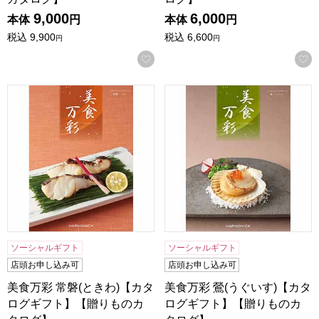
9,000
6,000
本体
円
本体
円
税込
9,900
税込
6,600
円
円
お気に入りに登録する
美食万彩 常磐(ときわ)【カタログギフト】【贈りものカタロ
美食万彩 鶯(うぐいす)【カ
ソーシャルギフト
ソーシャルギフト
店頭お申し込み可
店頭お申し込み可
美食万彩 常磐(ときわ)【カタ
美食万彩 鶯(うぐいす)【カタ
ログギフト】【贈りものカ
ログギフト】【贈りものカ