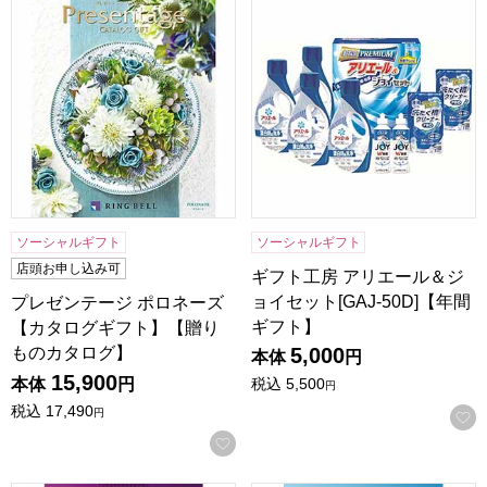
プレゼンテージ ポロネーズ【カタログギフト】【贈りものカ
ギフト工房 アリエール＆ジョイセ
ソーシャルギフト
ソーシャルギフト
店頭お申し込み可
ギフト工房 アリエール＆ジ
ョイセット[GAJ-50D]【年間
プレゼンテージ ポロネーズ
ギフト】
【カタログギフト】【贈り
ものカタログ】
5,000
本体
円
15,900
本体
円
税込
5,500
円
税込
17,490
円
お気に入りに登録する