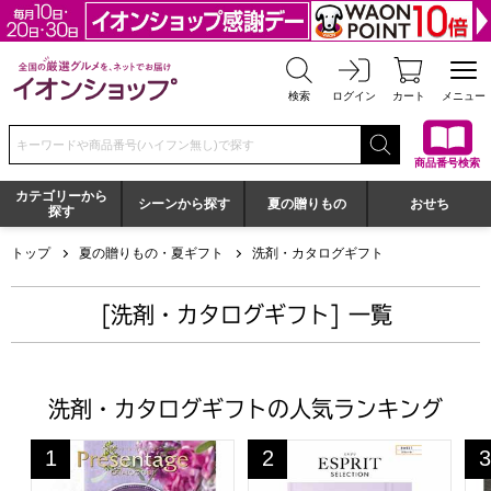
全国の厳選グルメを、ネットでお届け イオンショップ
検索
ログイン
カート
メニュー
検索キーワードまたは商品番号を入力してください
商品番号検索
カテゴリーから
シーンから探す
夏の贈りもの
おせち
探す
トップ
夏の贈りもの・夏ギフト
洗剤・カタログギフト
[洗剤・カタログギフト] 一覧
洗剤・カタログギフトの人気ランキング
プレゼンテージ ビオラ【カタログギフト】【贈りものカ
エスプリ スウィート【カタロ
プ
1
2
3
位
位
位