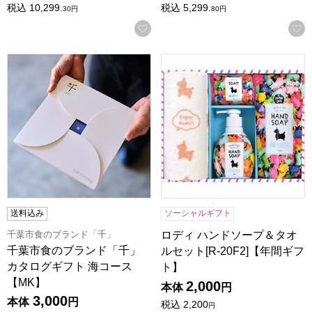
税込
10,299.
税込
5,299.
30
円
80
円
お気に入りに登録する
千葉市食のブランド「千」 カタログギフト 海コース【MK】
ロディ ハンドソープ＆タオルセッ
送料込み
ソーシャルギフト
千葉市食のブランド「千」
ロディ ハンドソープ＆タオ
千葉市食のブランド「千」
ルセット[R-20F2]【年間ギフ
カタログギフト 海コース
ト】
【MK】
2,000
本体
円
3,000
本体
円
税込
2,200
円