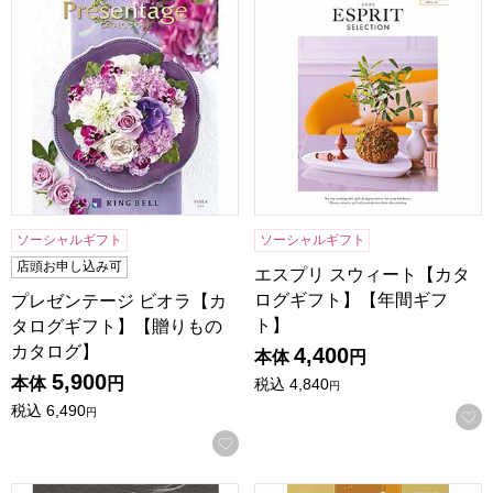
ソーシャルギフト
ソーシャルギフト
店頭お申し込み可
エスプリ スウィート【カタ
ログギフト】【年間ギフ
プレゼンテージ ビオラ【カ
ト】
タログギフト】【贈りもの
カタログ】
4,400
本体
円
5,900
本体
円
税込
4,840
円
税込
6,490
円
お気に入りに登録する