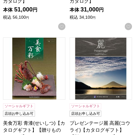
カタログ】
カタログ】
51,000
31,000
本体
円
本体
円
税込
56,100
税込
34,100
円
円
お気に入りに登録する
美食万彩 青漆(せいしつ)【カタログギフト】【贈りものカタ
プレゼンテージ麗 高麗(コウ
ソーシャルギフト
ソーシャルギフト
店頭お申し込み可
店頭お申し込み可
美食万彩 青漆(せいしつ)【カ
プレゼンテージ麗 高麗(コウ
タログギフト】【贈りもの
ライ)【カタログギフト】