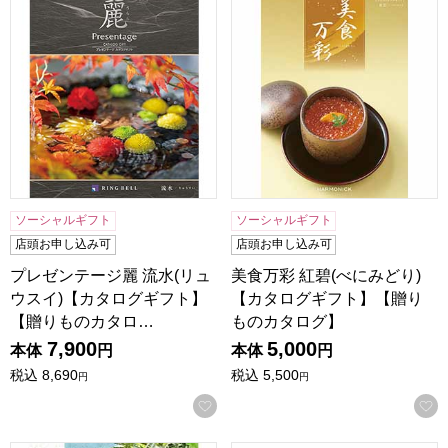
プレゼンテージ麗 流水(リュウスイ)【カタログギフト】【贈
美食万彩 紅碧(べにみどり)
ソーシャルギフト
ソーシャルギフト
店頭お申し込み可
店頭お申し込み可
プレゼンテージ麗 流水(リュ
美食万彩 紅碧(べにみどり)
ウスイ)【カタログギフト】
【カタログギフト】【贈り
【贈りものカタロ…
ものカタログ】
7,900
5,000
本体
円
本体
円
税込
8,690
税込
5,500
円
円
お気に入りに登録する