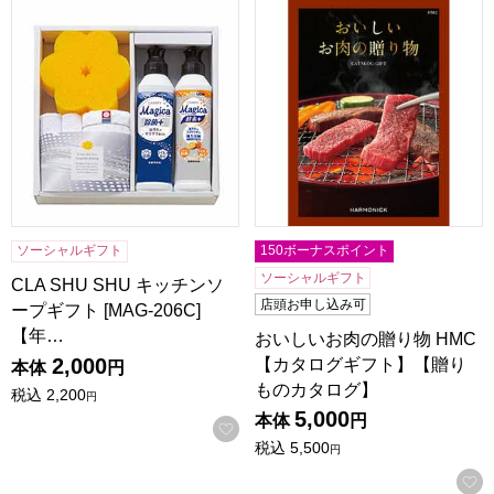
CLA SHU SHU キッチンソープギフト [MAG-206C]【年間
おいしいお肉の贈り物 HMC
ソーシャルギフト
150ボーナスポイント
ソーシャルギフト
CLA SHU SHU キッチンソ
店頭お申し込み可
ープギフト [MAG-206C]
【年…
おいしいお肉の贈り物 HMC
2,000
【カタログギフト】【贈り
本体
円
ものカタログ】
税込
2,200
円
5,000
本体
円
お気に入りに登録する
税込
5,500
円