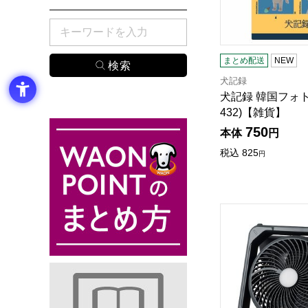
検索したい商品のキーワードを入力してください。
まとめ配送
NEW
犬記録
犬記録 韓国フォト
432)【雑貨】
750
本体
円
税込
825
円
AiMY コードレスソ