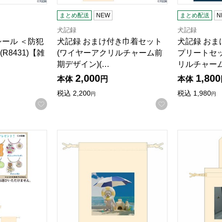
まとめ配送
NEW
まとめ配送
N
犬記録
犬記録
シール ＜防犯
犬記録 おまけ付き巾着セット
犬記録 お
る商品から絞りこむことができます。
R8431)【雑
(ワイヤーアクリルチャーム前
プリートセ
期デザイン)(…
リルチャー
2,000
1,800
本体
円
本体
税込
2,200
税込
1,980
円
円
お気に入りに登録する
お気に入りに登
巾着セット(ワイヤーアクリルチャーム後期デザイン)(R8439)
犬記録 ミニ巾着＜犬とビーチ＞(R8437)【雑
犬記録 トー
商品から絞り込むことができます。