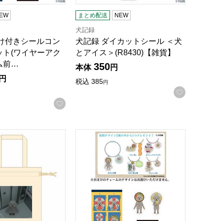
EW
まとめ配送
NEW
犬記録
まけ付きシールコン
犬記録 ダイカットシール ＜犬
ット(ワイヤーアク
とアイス＞(R8430)【雑貨】
ム前…
350
本体
円
円
税込
385
円
お気に入
録する
お気に入りに登録する
【雑貨】
貨】
トバッグ型巾着＜防犯カメラ廃棄映像＞(R8436)【雑貨】
犬記録 おまけ付きシールコンプリートセッ