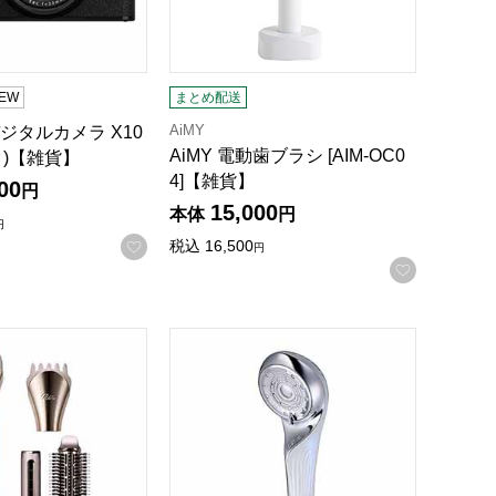
EW
まとめ配送
AiMY
 デジタルカメラ X10
AiMY 電動歯ブラシ [AIM-OC0
ク)【雑貨】
4]【雑貨】
00
円
15,000
本体
円
円
お気に入りに登録する
税込
16,500
円
録する
お気に入
UTECH RESETTER LIFT【雑貨】
ReFa FINE BUBBLE U 白【雑貨】