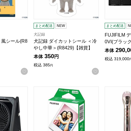
まとめ配送
NEW
まとめ配送
N
犬記録
FUJIFILM
風シール(R8
犬記録 ダイカットシール ＜冷
0VI(ブラッ
やし中華＞(R8429)【雑貨】
290,0
本体
350
本体
円
税込
319,000
税込
385
円
お気に入りに登録する
お気に入りに登
ーラーファン [AIM-SF02(GY)]【雑貨】
富士フイルム instax mini フィルム1P【雑貨】
ReFa BEA