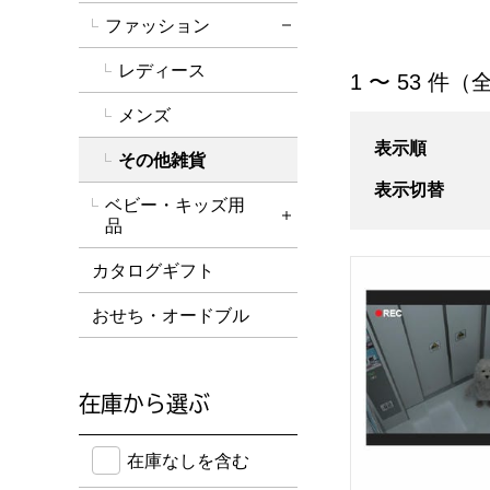
ファッション
詳細を閉じる
レディース
「その他雑貨」の
1 〜 53 件（
メンズ
表示順
その他雑貨
表示切替
ベビー・キッズ用
詳細を開く
品
犬記録 スクエアシ
カタログギフト
おせち・オードブル
在庫から選ぶ
在庫のない商品を含めて検索することができます。
在庫なしを含む