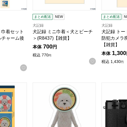
まとめ配送
NEW
まとめ配送
N
犬記録
犬記録
き巾着セット
犬記録 ミニ巾着＜犬とビーチ
犬記録 ト
ルチャーム後
＞(R8437)【雑貨】
防犯カメラ廃棄
【雑貨】
700
本体
円
1,300
本体
税込
770
円
お気に入りに登
税込
1,430
円
お気に入りに登録する
風シール(R8432)【雑貨】
犬記録 ダイカットシール ＜冷やし中華＞(R84
FUJIFIL
検索したい金額を入力してください。