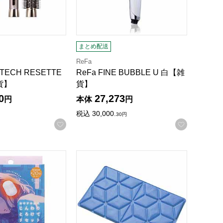
まとめ配送
ReFa
UTECH RESETTE
ReFa FINE BUBBLE U 白【雑
雑貨】
貨】
0
27,273
円
本体
円
録する
税込
30,000.
30
円
お気に入りに登録する
お気に入
【雑貨】
COOLOOP アイスピローシート ブルー