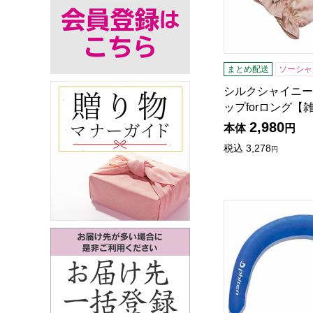
まとめ配送
ソーシャ
シルクシャイニー
ップforロング【
2,980
本体
円
税込
3,278
円
COOLOOP×ph