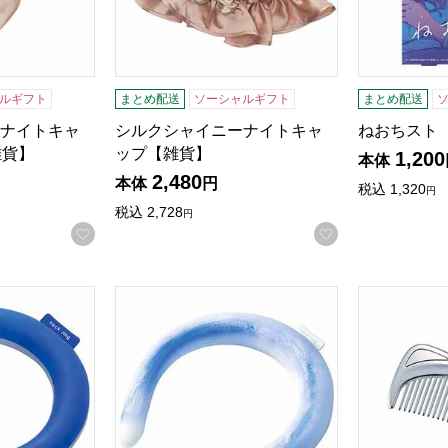
ルギフト
まとめ配送
ソーシャルギフト
まとめ配送
ナイトキャ
シルクシャイニーナイトキャ
ねおちスト
雑貨】
ップ【雑貨】
1,200
本体
2,480
本体
円
税込
1,320
円
税込
2,728
円
お気に入りに登録する
お気に入りに登
itenネックリングMサイズ【雑貨】
COOLOOPネックリングダブル【雑貨】
CHROME