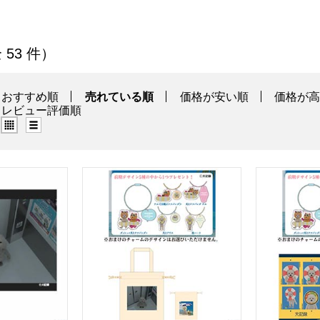
商品一覧
全 53 件）
おすすめ順
売れている順
価格が安い順
価格が
レビュー評価順
グリッド表示（タイル表示）
リスト表示
ール ＜防犯カメラ廃棄映像＞(R8431)【雑貨】
犬記録 おまけ付き巾着セット(ワイヤーアクリル
犬記録 おま