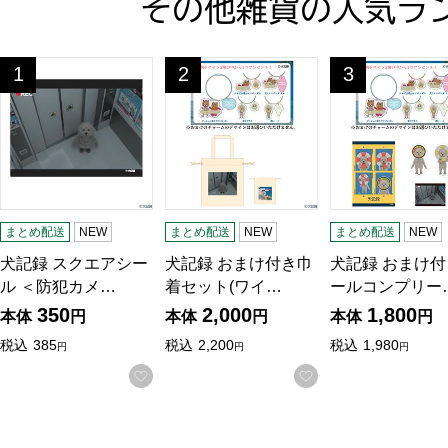
その他雑貨の人気ラ
犬記録 スクエアシール ＜防犯カメラ廃棄映像＞(R8431)【雑
犬記録 おまけ付き巾着セット(ワイヤーア
犬記録 おまけ付
1
2
3
位
位
位
まとめ配送
NEW
まとめ配送
NEW
まとめ配送
NEW
犬記録 スクエアシー
犬記録 おまけ付き巾
犬記録 おまけ
ル ＜防犯カメ…
着セット(ワイ…
ールコンプリー
350
2,000
1,800
本体
円
本体
円
本体
円
税込
385
税込
2,200
税込
1,980
円
円
円
お気に入りに登録する
お気に入りに登録