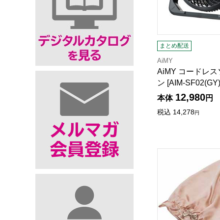
まとめ配送
AiMY
AiMY コードレ
ン [AIM-SF02(
12,980
本体
円
税込
14,278
円
シルクシャイニー