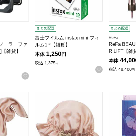
まとめ配送
まとめ配送
ReFa
富士フイルム instax mini フィ
スソーラーファ
ReFa BEA
ルム1P【雑貨】
GY)]【雑貨】
R LIFT【
1,250
本体
円
44,00
本体
税込
1,375
円
お気に入りに登
税込
48,400
円
お気に入りに登録する
ナイトキャップforロング【雑貨】
シルクシャイニーナイトキャップ【雑貨】
ねおちスト