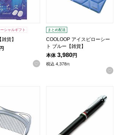
ソーシャルギフト
まとめ配送
【雑貨】
COOLOOP アイスピローシー
ト ブルー【雑貨】
円
3,980
本体
円
お気に入りに登録する
税込
4,378
円
録する
お気に入
 BEAUTEサラツヤコーム【雑貨】
オロビアンコ 多機能ペン【贈りものカタ