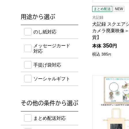
まとめ配送
NEW
用途から選ぶ
犬記録
犬記録 スクエア
のし紙・メッセージカード・手提げ袋に対応してい
カメラ廃棄映像＞(
のし紙対応
貨】
350
メッセージカード
本体
円
対応
税込
385
円
手提げ袋対応
犬記録 おまけ付き
ソーシャルギフト
その他の条件から選ぶ
送料込み・ボーナスポイント付き・早得・期間限定
まとめ配送対応