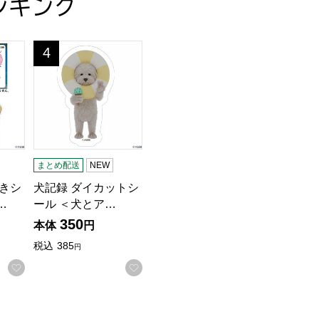
ンキング
貨】
クリルチャーム前期デザイン)(R8438)【雑貨】
きシールコンプリートセット(ワイヤーアクリルチャーム前期デザイ
犬記録 ダイカットシール ＜犬とアイス＞(R8430)【雑
4
位
まとめ配送
NEW
付きシ
犬記録 ダイカットシ
…
ール ＜犬とア…
350
本体
円
税込
385
円
する
お気に入りに登録する
お気に入りに登録する