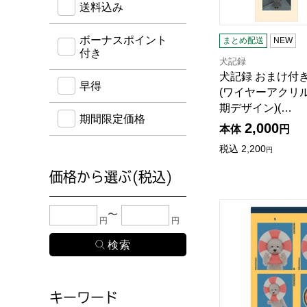
送料込み
ボーナスポイント
まとめ配送
NEW
付き
犬記録
犬記録 おまけ付
早得
(ワイヤーアクリ
期デザイン)(…
期間限定価格
2,000
本体
円
税込
2,200
円
価格から選ぶ(税込)
犬記録 韓国フォト
下限金額・上限金額のどちらか１つまたは両方に、
円
円
キーワード