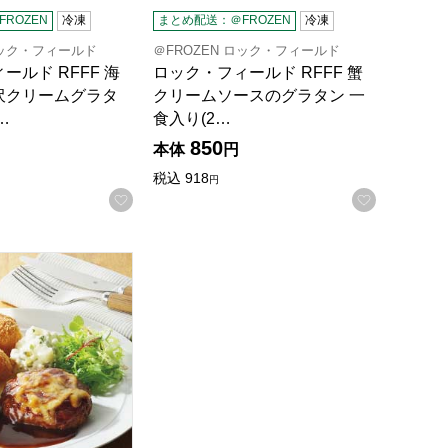
ROZEN
冷凍
まとめ配送：＠FROZEN
冷凍
ロック・フィールド
＠FROZEN ロック・フィールド
ールド RFFF 海
ロック・フィールド RFFF 蟹
沢クリームグラタ
クリームソースのグラタン 一
…
食入り(2…
850
本体
円
税込
918
円
録する
お気に入りに登録する
お気に入
元】[44826]
戸コロッケ ハンバーグプレート＆プチコロッケセット【夏の贈りもの