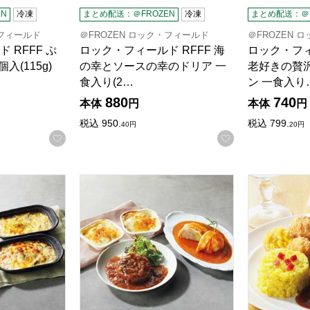
N
冷凍
まとめ配送：＠FROZEN
冷凍
まとめ配送：＠F
・フィールド
＠FROZEN ロック・フィールド
＠FROZEN 
 RFFF ぷ
ロック・フィールド RFFF 海
ロック・フィ
入(115g)
の幸とソースの幸のドリア 一
老好きの贅
食入り(2…
ン 一食入り
880
740
本体
円
本体
円
税込
950.
税込
799.
40
円
20
円
お気に入りに登録する
お気に入りに登
＆ドリアのアソート4種セット【夏の贈りもの・お中元】[51044]
RFFF 洋食の定番3種セット【夏の贈りもの・お中
RFFF・神