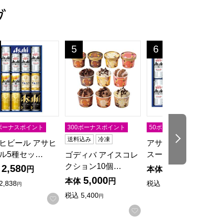
グ
ST]
の・お中元】[YJ-YW]
ードライ缶ビールセット【夏の贈りもの・お中元】[AS-3N]
ヒビール アサヒビール5種セット【夏の贈りもの・お中元】[ATH
ゴディバ アイスコレクション10個入【夏の贈り
アサヒビール アサヒ
5
6
位
位
0ボーナスポイント
300ボーナスポイント
50ボーナスポイント
次の商品
送料込み
冷凍
ヒビール アサヒ
アサヒビール アサヒ
ル5種セッ…
スーパードライ…
ゴディバ アイスコレ
クション10個…
2,580
2,630
円
本体
円
5,000
本体
円
2,838
税込
2,893
円
円
税込
5,400
円
入りに登録する
お気に入りに登録する
お気に入りに登録する