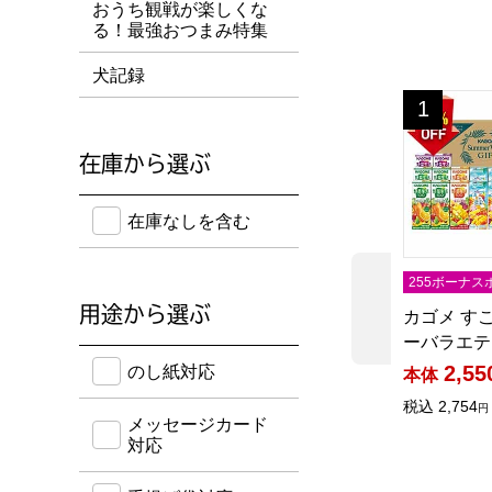
おうち観戦が楽しくな
る！最強おつまみ特集
犬記録
カゴメ す
1
位
在庫から選ぶ
在庫のない商品を含めて検索することができます。
在庫なしを含む
255ボーナス
前の商品
用途から選ぶ
カゴメ す
ーバラエテ
のし紙・メッセージカード・手提げ袋に対応してい
2,55
のし紙対応
本体
税込
2,754
円
メッセージカード
対応