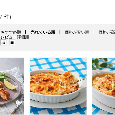
覧
 7 件）
おすすめ順
売れている順
価格が安い順
価格が
レビュー評価順
グリッド表示（タイル表示）
リスト表示
RFFF ぷりぷり海老カツ 3個入(115g)【＠FROZEN】
ロック・フィールド RFFF 海の幸とソースの幸の
ロック・フィ