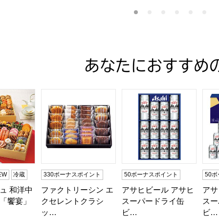
あなたにおすすめ
商品から絞り込むことができます。
ュ 和洋中特大二段重「饗宴」(きょうえん)【4〜5人前・77品
ファクトリーシン エクセレントクラシック30【夏の贈
アサヒビール アサヒスーパ
アサ
EW
冷蔵
330ボーナスポイント
50ボーナスポイント
50
ュ 和洋中
ファクトリーシン エ
アサヒビール アサヒ
アサ
「饗宴」
クセレントクラシ
スーパードライ缶
スー
ッ…
ビ…
ビ…