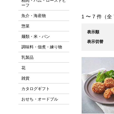
精肉・ハム・ローストビ
ーフ
[すべて/RFFF] 一
魚介・海産物
1 〜 7 件（全
惣菜
表示順
麺類・米・パン
表示切替
調味料・佃煮・練り物
乳製品
ロック・フィールド 
花
雑貨
カタログギフト
おせち・オードブル