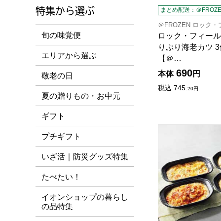
特集から選ぶ
まとめ配送：＠FROZE
＠FROZEN ロック
旬の味覚便
ロック・フィールド
りぷり海老カツ 3個
エリアから選ぶ
【＠…
690
本体
円
敬老の日
税込
745.
20
円
夏の贈りもの・お中元
ギフト
RFFF グラタン
プチギフト
いざ活｜防災グッズ特集
たべたい！
イオンショップの暮らし
の品特集