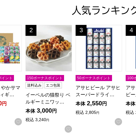
人気ランキン
こやかサマーバラエティギフト【夏の贈りもの・お中元】[KYJ-30
イーペルの猫祭り ベルギーミニワッフル【夏の贈りも
アサヒビール アサヒスーパ
アサ
2
3
4
位
位
位
ポイント
150ボーナスポイント
50ボーナスポイント
10
送料込み
エコ包装
こやかサマ
アサヒビール アサヒ
アサ
ィギ…
スーパードライ…
ビー
イーペルの猫祭り ベ
る商品から絞りこむことができます。
ルギーミニワッ…
0
2,550
円
本体
円
本体
3,000
本体
円
税込
2,805
税込
円
税込
3,240
円
お気に入りに登録する
お気に
お気に入りに登録する