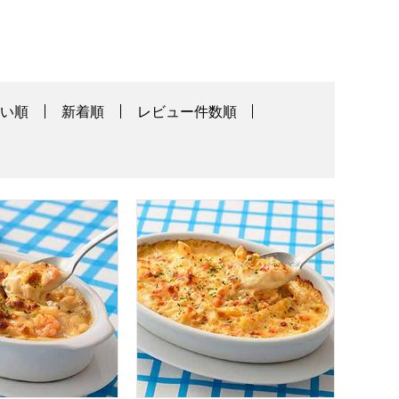
高い順
新着順
レビュー件数順
ドリア 一食入り(260g)【＠FROZEN】
ールド RFFF 海老好きの贅沢クリームグラタン 一食入り(210g
ロック・フィールド RFFF 蟹クリームソー