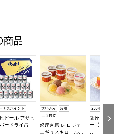
の商品
目】【イオンのおせち】
りもの・お中元】[EX-C30]
ードライ缶ビールセット【夏の贈りもの・お中元】[AS-3N]
ヒビール アサヒスーパードライ缶ビールセット【夏の贈りもの・お
銀座京橋 レ ロジェ エギュスキロール アイス
銀座千疋屋 銀座ゼリー
ボーナスポイント
送料込み
冷凍
200ボーナスポイント
エコ包装
ヒビール アサヒ
銀座千疋屋 銀座ゼリ
次の商品
パードライ缶
ー【夏の贈りもの・
銀座京橋 レ ロジェ
…
エギュスキロール…