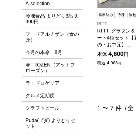
A-selection
送料込み
冷凍
無
冷凍食品 よりどり3品 9,
990円
RFFF
RFFF グラタン
フードアルチザン（食の
ート4種セット【
匠）
の・お中元】…
今月の本命 8月
4,600
本体
円
税込
4,968
円
＠FROZEN（アットフ
ローズン）
ラ・ドロゲリア
グルメ定期便
1 〜 7 件（全
クラフトビール
Puda(プダ) よりどりセ
ット