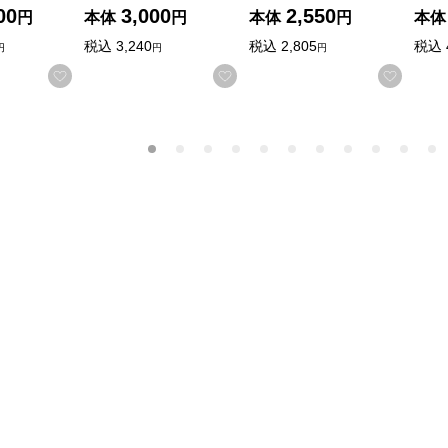
00
3,000
2,550
円
本体
円
本体
円
本体
税込
3,240
税込
2,805
税込
円
円
円
お気に入りに登録する
お気に入りに登録する
お気に
検索したい金額を入力してください。