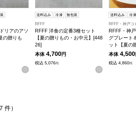
包装
送料込み
冷凍
無包装
送料込み
冷
RFFF
RFFF・神戸
＆ドリアのアソ
RFFF 洋食の定番3種セット
RFFF・神
夏の贈りも
【夏の贈りもの・お中元】[448
グプレート
26]
ット【夏の
4,700
4,500
本体
円
本体
税込
5,076
税込
4,860
円
円
お気に入りに登録する
お気に入りに登
 7 件）