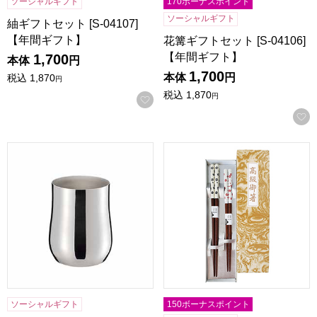
ソーシャルギフト
170ボーナスポイント
ソーシャルギフト
紬ギフトセット [S-04107]
【年間ギフト】
花篝ギフトセット [S-04106]
【年間ギフト】
1,700
本体
円
1,700
本体
円
税込
1,870
円
税込
1,870
円
お気に入りに登録する
マチコウバ燕三条 ステンレスカップ300ml [ME-7241]【年
天丸陶華ギフトセット [S-038
ソーシャルギフト
150ボーナスポイント