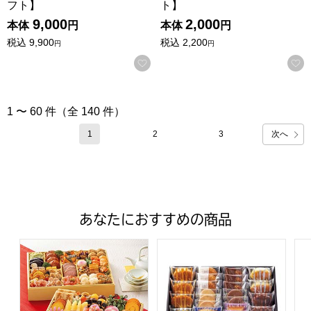
フト】
ト】
9,000
2,000
本体
円
本体
円
税込
9,900
税込
2,200
円
円
お気に入りに登録する
1 〜 60 件（全 140 件）
次へ
1
2
3
あなたにおすすめの商品
トップバリュ 和洋中特大二段重「饗宴」(きょうえん)【4
ファクトリーシン エクセレントク
ア