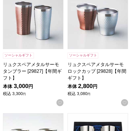
ソーシャルギフト
ソーシャルギフト
リュクスペアメタルサーモ
リュクスペアメタルサーモ
タンブラー [29827]【年間ギ
ロックカップ [29828]【年間
フト】
ギフト】
3,000
2,800
本体
円
本体
円
税込
3,300
税込
3,080
円
円
お気に入りに登録する
リュクス ペアサーモタンブラーマット [52104]【年間ギフト
燕研磨ファクトリーステンレスタン