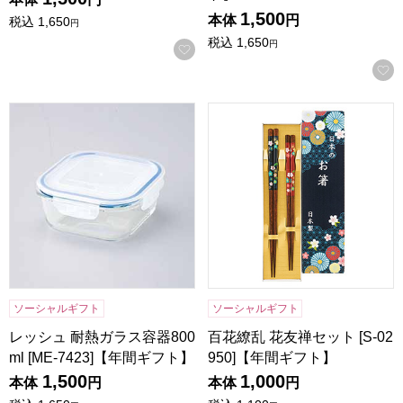
1,500
本体
円
税込
1,650
円
税込
1,650
円
お気に入りに登録する
レッシュ 耐熱ガラス容器800ml [ME-7423]【年間ギフト】
百花繚乱 花友禅セット [S-02
ソーシャルギフト
ソーシャルギフト
レッシュ 耐熱ガラス容器800
百花繚乱 花友禅セット [S-02
ml [ME-7423]【年間ギフト】
950]【年間ギフト】
1,500
1,000
本体
円
本体
円