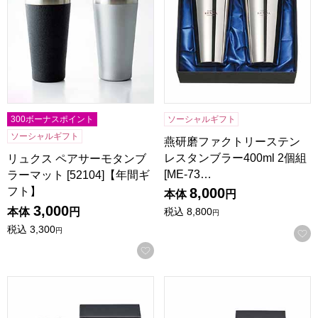
300ボーナスポイント
ソーシャルギフト
ソーシャルギフト
燕研磨ファクトリーステン
レスタンブラー400ml 2個組
リュクス ペアサーモタンブ
[ME-73…
ラーマット [52104]【年間ギ
フト】
8,000
本体
円
3,000
本体
円
税込
8,800
円
税込
3,300
円
お気に入りに登録する
燕研磨ファクトリーステンレスWカップ260ml [TM-9853]
燕研磨ファクトリーステンレスタン