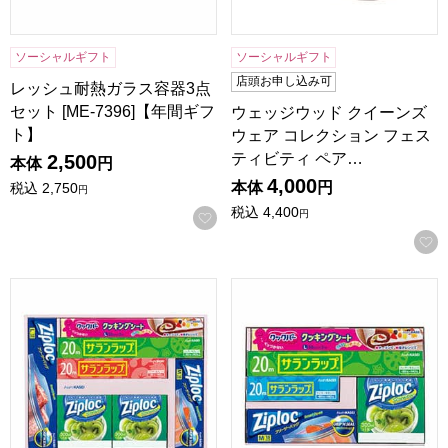
ソーシャルギフト
ソーシャルギフト
店頭お申し込み可
レッシュ耐熱ガラス容器3点
セット [ME-7396]【年間ギフ
ウェッジウッド クイーンズ
ト】
ウェア コレクション フェス
ティビティ ペア…
2,500
本体
円
4,000
本体
円
税込
2,750
円
税込
4,400
円
お気に入りに登録する
旭化成ホームプロダクツ サランラップバラエティギフト[SVG
旭化成ホームプロダクツ サラン