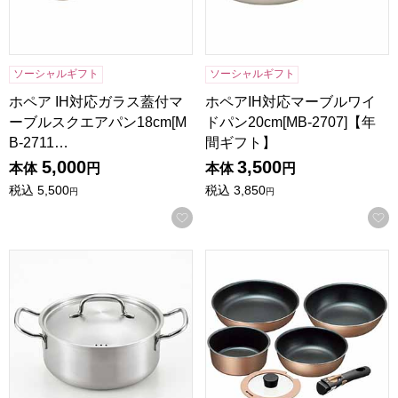
ソーシャルギフト
ソーシャルギフト
ホペア IH対応ガラス蓋付マ
ホペアIH対応マーブルワイ
ーブルスクエアパン18cm[M
ドパン20cm[MB-2707]【年
B-2711…
間ギフト】
5,000
3,500
本体
円
本体
円
税込
5,500
税込
3,850
円
円
お気に入りに登録する
郷技 ステンレス両手鍋20cm[YJ3523]【年間ギフト】
ブラナーノII IH着脱ハンドル鍋