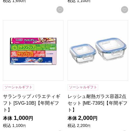
税込
1,650
税込
1,100
円
円
お気に入りに登録する
サランラップ バラエティギフト [SVG-10B]【年間ギフト】
レッシュ耐熱ガラス容器2点セット
ソーシャルギフト
ソーシャルギフト
サランラップ バラエティギ
レッシュ耐熱ガラス容器2点
フト [SVG-10B]【年間ギフ
セット [ME-7395]【年間ギフ
ト】
ト】
1,000
2,000
本体
円
本体
円
税込
1,100
税込
2,200
円
円