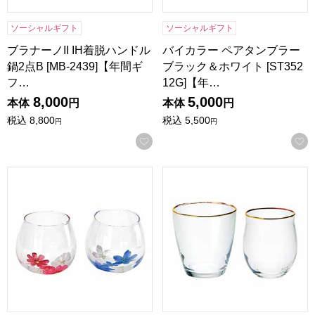
ソーシャルギフト
ソーシャルギフト
ブラナーノII IH着脱ハンドル
バイカラー ペアタンブラー
鍋2点B [MB-2439]【年間ギ
ブラック＆ホワイト [ST352
フ…
12G]【年…
8,000
5,000
本体
円
本体
円
税込
8,800
税込
5,500
円
円
お気に入りに登録する
フローラ ゆらりグラスペアA [FY-3003A]【年間ギフト】
Cheers 飲み比べセット ミニ 