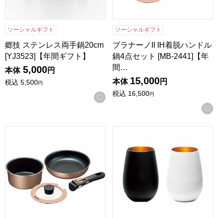
ソーシャルギフト
ソーシャルギフト
郷技 ステンレス両手鍋20cm
ブラナーノII IH着脱ハンドル
[YJ3523]【年間ギフト】
鍋4点セット [MB-2441]【年
間…
5,000
本体
円
15,000
本体
円
税込
5,500
円
税込
16,500
円
お気に入りに登録する
ブラナーノII IH着脱ハンドル鍋2点B [MB-2439]【年間ギフト
バイカラー ペアタンブラーブラッ