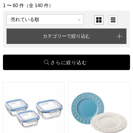
1 〜 60 件（全 140 件）
「キッチン用品」の商品一覧
表示順
表示切替
カテゴリーで絞り込む
レッシュ耐熱ガラス容器3点セット [ME-7396]【年間ギフト】
ウェッジウッド クイーンズウェア