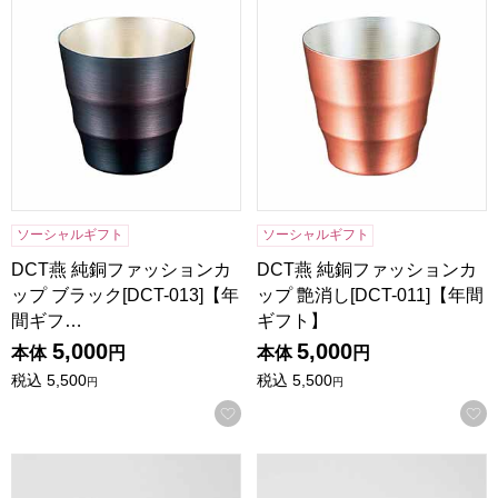
ソーシャルギフト
ソーシャルギフト
DCT燕 純銅ファッションカ
DCT燕 純銅ファッションカ
ップ ブラック[DCT-013]【年
ップ 艶消し[DCT-011]【年間
間ギフ…
ギフト】
5,000
5,000
本体
円
本体
円
税込
5,500
税込
5,500
円
円
お気に入りに登録する
リュクスペアメタルサーモタンブラー [29827]【年間ギフト
リュクスペアメタルサーモロック