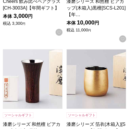
Cheers 飲み比べペアグラス
漆磨シリーズ 和然檀 ビアカ
[CH-3003A]【年間ギフト】
ップ(木箱入)黒檀[SCS-L201]
【年…
3,000
本体
円
10,000
本体
円
税込
3,300
円
税込
11,000
円
お気に入りに登録する
漆磨シリーズ 和然檀 ビアカップ(木箱入)紫檀[SCS-L202]
漆磨シリーズ 箔衣(木箱入)[SC
ソーシャルギフト
ソーシャルギフト
漆磨シリーズ 和然檀 ビアカ
漆磨シリーズ 箔衣(木箱入)[S