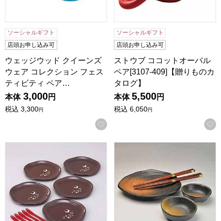
ソーシャルギフト
ソーシャルギフト
店頭お申し込み可
店頭お申し込み可
ウェッジウッド クイーンズ
ストウブ ココットオーバル
ウェア コレクション フェス
ペア[3107-409]【贈りものカ
ティビティ ペア…
タログ】
3,000
5,500
本体
円
本体
円
税込
3,300
税込
6,050
円
円
お気に入りに登録する
山中塗多用皿5客揃え(和フォーク付)雪月花 [HR202003]【
黒備前 ミニ御膳セット [MGKB