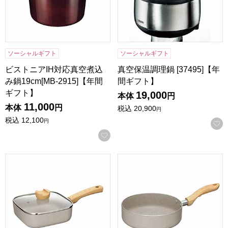
ソーシャルギフト
ソーシャルギフト
ビストニアIH対応真空煮込
真空保温調理鍋 [37495]【年
み鍋19cm[MB-2915]【年間
間ギフト】
ギフト】
19,000
本体
円
11,000
本体
円
税込
20,900
円
税込
12,100
円
お気に入りに登録する
ホペア IH対応ガラス蓋付マーブルスクエアパン18cm[MB-27
ホペアIH対応マーブルワイドパン