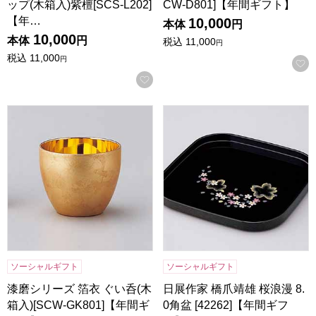
ップ(木箱入)紫檀[SCS-L202]
CW-D801]【年間ギフト】
【年…
10,000
本体
円
10,000
本体
円
税込
11,000
円
税込
11,000
円
お気に入りに登録する
漆磨シリーズ 箔衣 ぐい呑(木箱入)[SCW-GK801]【年間ギフ
日展作家 橋爪靖雄 桜浪漫 8.0角
ソーシャルギフト
ソーシャルギフト
漆磨シリーズ 箔衣 ぐい呑(木
日展作家 橋爪靖雄 桜浪漫 8.
箱入)[SCW-GK801]【年間ギ
0角盆 [42262]【年間ギフ