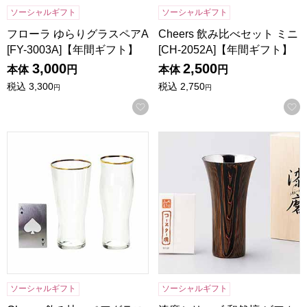
ソーシャルギフト
ソーシャルギフト
フローラ ゆらりグラスペアA
Cheers 飲み比べセット ミニ
[FY-3003A]【年間ギフト】
[CH-2052A]【年間ギフト】
3,000
2,500
本体
円
本体
円
税込
3,300
税込
2,750
円
円
お気に入りに登録する
Cheers 飲み比べペアグラス [CH-3003A]【年間ギフト】
漆磨シリーズ 和然檀 ビアカップ
ソーシャルギフト
ソーシャルギフト