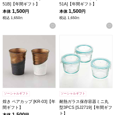
51B]【年間ギフト】
51A]【年間ギフト】
1,500
1,500
本体
円
本体
円
税込
1,650
税込
1,650
円
円
お気に入りに登録する
煌き ペアカップ [KR-03]【年間ギフト】
耐熱ガラス保存容器ミニ丸型3PC
ソーシャルギフト
ソーシャルギフト
煌き ペアカップ [KR-03]【年
耐熱ガラス保存容器ミニ丸
間ギフト】
型3PCS [SJ2719]【年間ギフ
ト】
1,500
本体
円