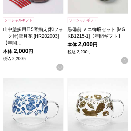
ソーシャルギフト
ソーシャルギフト
山中塗多用皿5客揃え(和フォ
黒備前 ミニ御膳セット [MG
ーク付)雪月花 [HR202003]
KB1215-1]【年間ギフト】
【年間…
2,000
本体
円
2,000
本体
円
税込
2,200
円
税込
2,200
円
お気に入りに登録する
耐熱ガラスマグ ハナ[6825-41]【年間ギフト】
耐熱ガラスマグ リス[6825-4