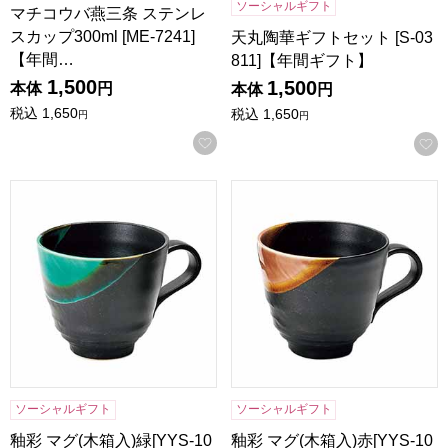
ソーシャルギフト
マチコウバ燕三条 ステンレ
スカップ300ml [ME-7241]
天丸陶華ギフトセット [S-03
【年間…
811]【年間ギフト】
1,500
1,500
本体
円
本体
円
税込
1,650
税込
1,650
円
円
お気に入りに登録する
釉彩 マグ(木箱入)緑[YYS-1051B]【年間ギフト】
釉彩 マグ(木箱入)赤[YYS-10
ソーシャルギフト
ソーシャルギフト
釉彩 マグ(木箱入)緑[YYS-10
釉彩 マグ(木箱入)赤[YYS-10