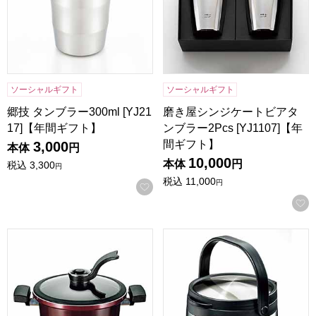
ソーシャルギフト
ソーシャルギフト
郷技 タンブラー300ml [YJ21
磨き屋シンジケートビアタ
17]【年間ギフト】
ンブラー2Pcs [YJ1107]【年
間ギフト】
3,000
本体
円
10,000
本体
円
税込
3,300
円
税込
11,000
円
お気に入りに登録する
ビストニアIH対応真空煮込み鍋19cm[MB-2915]【年間ギフト
真空保温調理鍋 [37495]【年