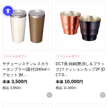
サチューンステンレスカラータンブラー(蓋付)340mlペアセット 
DCT燕 純銅(艶消し＆ブラック)
ソーシャルギフト
ソーシャルギフト
サチューンステンレスカラ
DCT燕 純銅(艶消し＆ブラッ
ータンブラー(蓋付)340mlペ
ク)ファッションカップ2P [D
アセット [M…
CT-0…
3,500
10,000
本体
円
本体
円
税込
3,850
税込
11,000
円
円
お気に入りに登録する
DCT燕 純銅ファッションカップ ブラック[DCT-013]【年間
DCT燕 純銅ファッションカップ