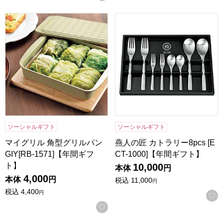
マイグリル 角型グリルパン GIY[RB-1571]【年間ギフト】
燕人の匠 カトラリー8pcs [EC
ソーシャルギフト
ソーシャルギフト
マイグリル 角型グリルパン
燕人の匠 カトラリー8pcs [E
GIY[RB-1571]【年間ギフ
CT-1000]【年間ギフト】
ト】
10,000
本体
円
4,000
本体
円
税込
11,000
円
税込
4,400
円
お気に入りに登録する