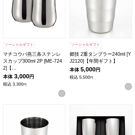
ソーシャルギフト
ソーシャルギフト
マチコウバ燕三条ステンレ
郷技 2重タンブラー240ml [Y
スカップ300ml 2P [ME-724
J2120]【年間ギフト】
2]【…
5,000
本体
円
3,000
本体
円
税込
5,500
円
税込
3,300
円
お気に入りに登録する
郷技 タンブラー300ml [YJ2117]【年間ギフト】
磨き屋シンジケートビアタンブラー