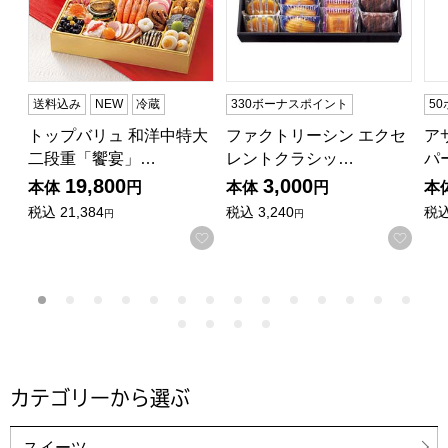
送料込み
NEW
冷蔵
330ボーナスポイント
5
トップバリュ 和洋中特大
ファクトリーシン エクセ
ア
二段重「饗宴」…
レントクラシッ…
パ
19,800
3,000
本体
円
本体
円
本
税込
21,384
税込
3,240
税
円
円
お気に入りに登録する
お気
カテゴリーから選ぶ
スイーツ