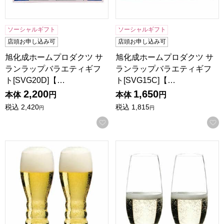
ソーシャルギフト
ソーシャルギフト
店頭お申し込み可
店頭お申し込み可
旭化成ホームプロダクツ サ
旭化成ホームプロダクツ サ
ランラップバラエティギフ
ランラップバラエティギフ
ト[SVG20D]【…
ト[SVG15C]【…
2,200
1,650
本体
円
本体
円
税込
2,420
税込
1,815
円
円
お気に入りに登録する
リーデル リーデル ペアビアグラス[3111-213]【贈りものカ
リーデル リーデル ペアシャンパ