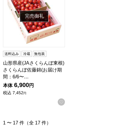
完売御礼
送料込み
冷蔵
無包装
山形県産(JAさくらんぼ東根)
さくらんぼ佐藤錦(お届け期
間：6/6〜…
6,900
本体
円
税込
7,452
円
お気に入りに登録する
1 〜 17 件（全 17 件）