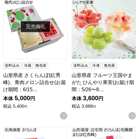
完売御礼
送料込み
冷蔵
無包装
送料込み
冷凍
無包装
山形県産 さくらんぼ(紅秀
山形県産 フルーツ王国やま
峰)、青肉メロン詰合せ(お届
がた ひんやり果実(お届け期
け期間：6/15…
間：5/26〜8…
5,000
3,600
本体
円
本体
円
税込
5,400
税込
3,888
円
円
お気に入りに登録する
北海道産 さくらんぼ(お届け期間：6/25〜7/20)【夏の贈り
山形県産 自宅用 さくらんぼ(