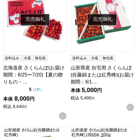
完売御礼
完売御礼
送料込み
冷蔵
無包装
送料込み
冷蔵
無包装
北海道産 さくらんぼ(お届け
山形県産 自宅用 さくらんぼ
期間：6/25〜7/20)【夏の贈
(佐藤錦または紅秀峰)(お届け
りもの・…
期間：6/1…
5,000
点（5点満点中）
5
の評価
（
1件
）
本体
円
8,000
税込
5,400
本体
円
円
税込
8,640
円
お気に入りに登録する
山形県産 さくらんぼ(佐藤錦または紅秀峰)(お届け期間：6/1
山形県産 さくらんぼ(佐藤錦また