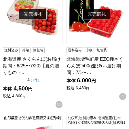
完売御礼
完売御礼
送料込み
冷蔵
無包装
送料込み
冷蔵
無包装
北海道産 さくらんぼ(お届け
北海道増毛町産 EZO極さく
期間：6/25〜7/20)【夏の贈
らんぼ 500g並び(お届け期
りもの・…
間：7/1〜…
6,000
点（5点満点中）
4
の評価
（
1件
）
本体
円
4,500
税込
6,480
本体
円
円
税込
4,860
円
お気に入りに登録する
山形県産 さくらんぼ(佐藤錦又は紅秀峰)(お届け期間：6/1〜7
トップバリュ 減の恵み・北海道