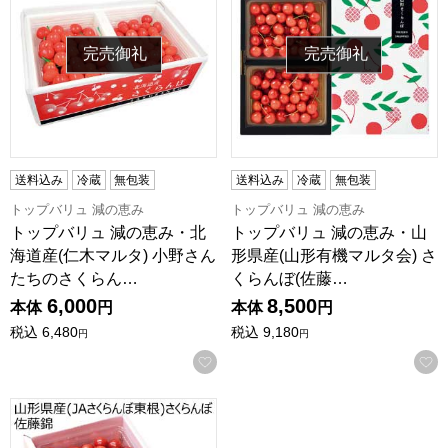
完売御礼
完売御礼
送料込み
冷蔵
無包装
送料込み
冷蔵
無包装
トップバリュ 減の恵み
トップバリュ 減の恵み
トップバリュ 減の恵み・北
トップバリュ 減の恵み・山
海道産(仁木マルタ) 小野さん
形県産(山形有機マルタ会) さ
たちのさくらん…
くらんぼ(佐藤…
6,000
8,500
本体
円
本体
円
税込
6,480
税込
9,180
円
円
お気に入りに登録する
山形県産(JAさくらんぼ東根) さくらんぼ佐藤錦(お届け期間：6