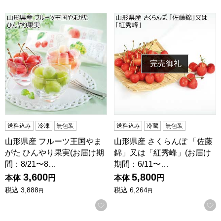
山形県産 フルーツ王国やまがた ひんやり果実(お届け期間：8/21
山形県産 さくらんぼ 「佐藤錦
完売御礼
送料込み
冷凍
無包装
送料込み
冷蔵
無包装
山形県産 フルーツ王国やま
山形県産 さくらんぼ 「佐藤
がた ひんやり果実(お届け期
錦」又は「紅秀峰」(お届け
間：8/21〜8…
期間：6/11〜…
3,600
5,800
本体
円
本体
円
税込
3,888
税込
6,264
円
円
お気に入りに登録する