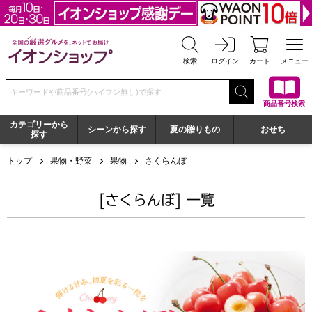
全国の厳選グルメを、ネットでお届け イオンショップ
検索
ログイン
カート
メニュー
検索キーワードまたは商品番号を入力してください
商品番号検索
カテゴリーから
シーンから探す
夏の贈りもの
おせち
探す
トップ
果物・野菜
果物
さくらんぼ
[さくらんぼ] 一覧