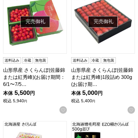
完売御礼
完売御礼
送料込み
冷蔵
無包装
送料込み
冷蔵
無包装
山形県産 さくらんぼ(佐藤錦
山形県産 さくらんぼ(佐藤錦
または紅秀峰)(お届け期間：
または紅秀峰)1段詰め 300g
6/1〜7/5…
(お届け期…
5,500
5,000
本体
円
本体
円
税込
5,940
税込
5,400
円
円
お気に入りに登録する
北海道産 さくらんぼ(お届け期間：6/25〜7/20)【夏の贈り
北海道増毛町産 EZO極さくらん