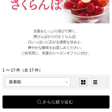
太陽をたっぷり浴びて輝く、
弾けんばかりのさくらんぼ。
口いっぱいに広がる濃密な甘みと、
爽やかな酸味をお楽しみください。
ご自宅用に、初夏のシーズンギフトにぜひ。
1 〜 17 件（全 17 件）
「さくらんぼ」の商品一覧
表示順
表示切替