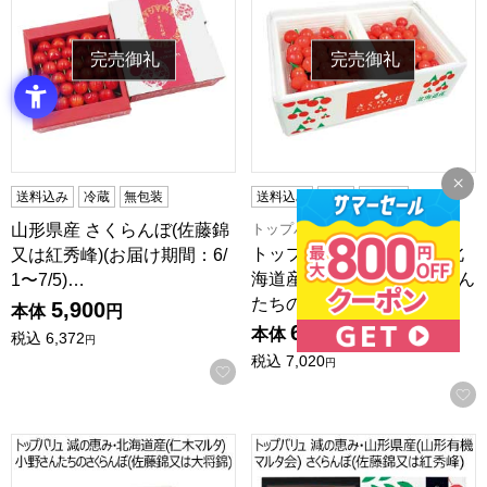
完売御礼
完売御礼
送料込み
冷蔵
無包装
送料込み
冷蔵
無包装
トップバリュ 減の恵み
山形県産 さくらんぼ(佐藤錦
トップバリュ 減の恵み・北
又は紅秀峰)(お届け期間：6/
海道産(仁木マルタ) 小野さん
1〜7/5)…
たちのさくらん…
5,900
本体
円
6,500
本体
円
税込
6,372
円
税込
7,020
円
お気に入りに登録する
トップバリュ 減の恵み・北海道産(仁木マルタ) 小野さんたちの
トップバリュ 減の恵み・山形県