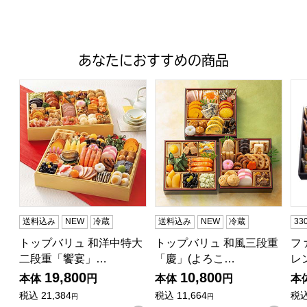
あなたにおすすめの商品
トップバリュ 和洋中特大二段重「饗宴」(きょうえん)【4
トップバリュ 和風三段重「慶」
フ
送料込み
NEW
冷蔵
送料込み
NEW
冷蔵
3
トップバリュ 和洋中特大
トップバリュ 和風三段重
フ
二段重「饗宴」…
「慶」(よろこ…
レ
19,800
10,800
本体
円
本体
円
本
税込
21,384
税込
11,664
税
円
円