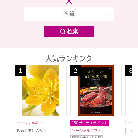
検索
人気ランキング
フレーバー フローラル【カタログギフト】【贈りもの
おいしいお肉の贈り物 HMC
美味
1
2
3
位
位
位
ソーシャルギフト
150ボーナスポイント
ソーシ
店頭お申し込み可
ソーシャルギフト
店頭お