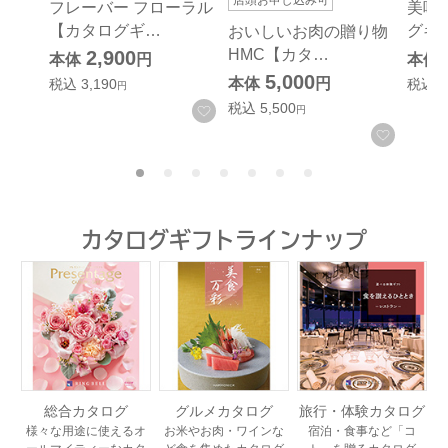
店頭お申し込み可
フレーバー フローラル
美味
【カタログギ…
グギ
おいしいお肉の贈り物
HMC【カタ…
2,900
本体
円
本体
5,000
本体
円
税込
3,190
税込
4
円
税込
5,500
お気に入りに登録する
円
お気に
カタログギフトラインナップ
総合カタログ
グルメカタログ
旅行・体験カタログ
様々な用途に使えるオ
お米やお肉・ワインな
宿泊・食事など「コ