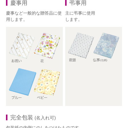
慶事用
弔事用
慶事など一般的な贈答品に使
主に弔事に使用
用します。
します。
完全包装
(名入れ可)
包装紙の内側にのしをつけたものです。