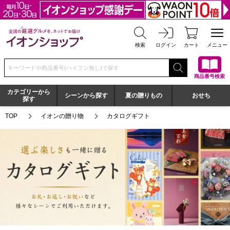
全国の厳選グルメを、ネットでお届け イオンショップ
検索
ログイン
カート
メニュー
検索キーワードまたは商品番号を入力してください
商品番号検索
カテゴリーから
シーンから探す
夏の贈りもの
おせち
探す
TOP
イオンの贈り物
カタログギフト