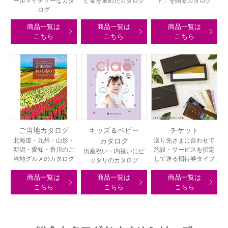
ールマイティーなカタ
ど食を集めたカタログ
ト」を贈るカタログ
ログ
商品一覧は
商品一覧は
商品一覧は
こちら
こちら
こちら
ご当地カタログ
キッズ＆ベビー
チケット
北海道・九州・山形・
カタログ
送り先さまに合わせて
新潟・愛知・香川のご
施設・サービスを指定
出産祝い・内祝いにピ
当地グルメのカタログ
して送る招待券タイプ
ッタリのカタログ
商品一覧は
商品一覧は
商品一覧は
こちら
こちら
こちら