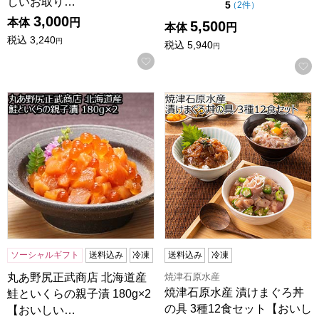
しいお取り…
点（5点満点中）
5
の評価
（
2件
）
3,000
本体
円
5,500
本体
円
税込
3,240
円
税込
5,940
円
お気に入りに登録する
丸あ野尻正武商店 北海道産 鮭といくらの親子漬 180g×2【
焼津石原水産 漬けまぐろ丼の
ソーシャルギフト
送料込み
冷凍
送料込み
冷凍
焼津石原水産
丸あ野尻正武商店 北海道産
焼津石原水産 漬けまぐろ丼
鮭といくらの親子漬 180g×2
の具 3種12食セット【おいし
【おいしい…