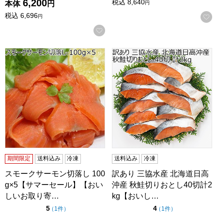
6,200
税込
8,640
本体
円
円
税込
6,696
円
お気に入りに登録する
スモークサーモン切落し 100g×5【サマーセール】【おいし
訳あり 三協水産 北海道日高沖
期間限定
送料込み
冷凍
送料込み
冷凍
スモークサーモン切落し 100
訳あり 三協水産 北海道日高
g×5【サマーセール】【おい
沖産 秋鮭切りおとし40切計2
しいお取り寄…
kg【おいし…
点（5点満点中）
点（5点満点中）
5
4
の評価
の評価
（
1件
）
（
1件
）