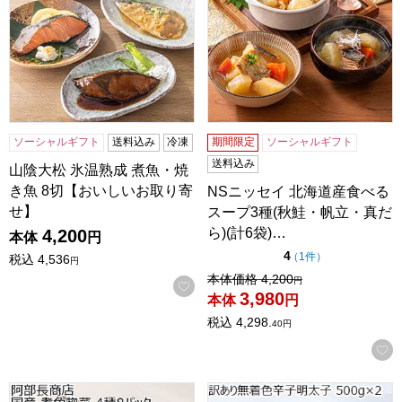
ソーシャルギフト
送料込み
冷凍
期間限定
ソーシャルギフト
送料込み
山陰大松 氷温熟成 煮魚・焼
き魚 8切【おいしいお取り寄
NSニッセイ 北海道産食べる
せ】
スープ3種(秋鮭・帆立・真だ
ら)(計6袋)…
4,200
本体
円
点（5点満点中）
4
の評価
（
1件
）
税込
4,536
円
値引き前の価格：
本体価格
4,200
円
お気に入りに登録する
3,980
本体
円
税込
4,298.
40
円
阿部長商店 国産 煮魚惣菜 4種8パック【おいしいお取り寄せ
訳あり無着色辛子明太子 500