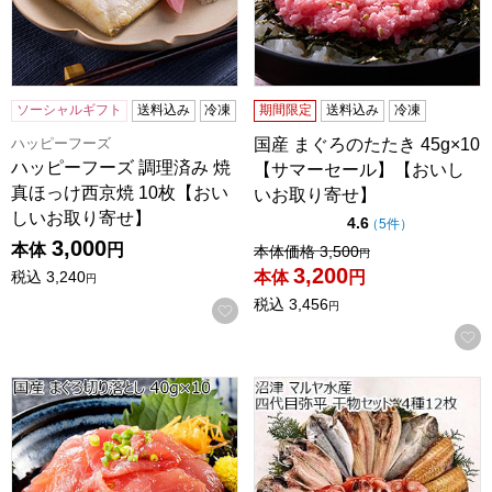
ソーシャルギフト
送料込み
冷凍
期間限定
送料込み
冷凍
ハッピーフーズ
国産 まぐろのたたき 45g×10
ハッピーフーズ 調理済み 焼
【サマーセール】【おいし
真ほっけ西京焼 10枚【おい
いお取り寄せ】
しいお取り寄せ】
点（5点満点中）
4.6
の評価
（
5件
）
3,000
本体
円
値引き前の価格：
本体価格
3,500
円
3,200
本体
円
税込
3,240
円
税込
3,456
お気に入りに登録する
円
国産 まぐろ切り落とし 40g×10【サマーセール】【おいし
沼津 マルヤ水産 四代目弥平 