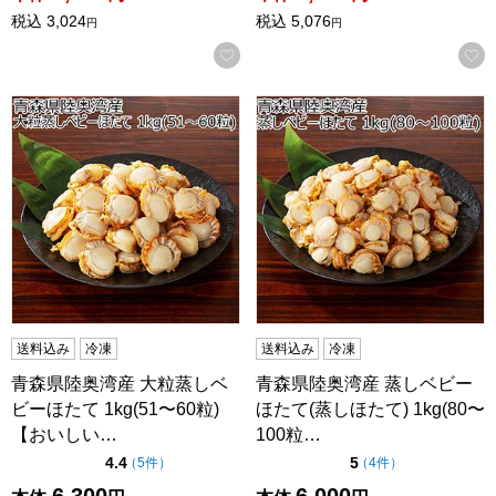
税込
3,024
税込
5,076
円
円
お気に入りに登録する
青森県陸奥湾産 大粒蒸しベビーほたて 1kg(51〜60粒)【お
青森県陸奥湾産 蒸しベビーほたて
送料込み
冷凍
送料込み
冷凍
青森県陸奥湾産 大粒蒸しベ
青森県陸奥湾産 蒸しベビー
ビーほたて 1kg(51〜60粒)
ほたて(蒸しほたて) 1kg(80〜
【おいしい…
100粒…
点（5点満点中）
点（5点満点中）
4.4
5
の評価
の評価
（
5件
）
（
4件
）
6,300
6,000