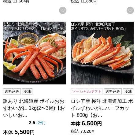
税込
11,664
税込
11,880
円
円
お気に入りに登録する
訳あり 北海道産 ボイルおおずわいがに 1kg(2〜3尾)【おい
ロシア産 極洋 北海道加工 ボ
送料込み
冷凍
ソーシャルギフト
送料込み
冷凍
訳あり 北海道産 ボイルおお
ロシア産 極洋 北海道加工 ボ
ずわいがに 1kg(2〜3尾)【お
イルずわいがにハーフカッ
いしいお…
ト 800g【お…
6,500
点（5点満点中）
2.5
の評価
（
2件
）
本体
円
5,500
税込
7,020
本体
円
円