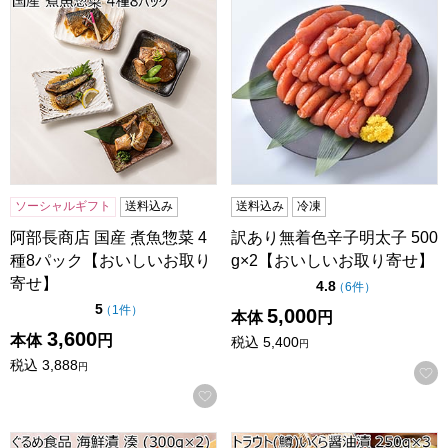
ソーシャルギフト
送料込み
送料込み
冷凍
阿部長商店 国産 煮魚惣菜 4
訳あり無着色辛子明太子 500
種8パック【おいしいお取り
g×2【おいしいお取り寄せ】
寄せ】
点（5点満点中）
4.8
の評価
（
6件
）
点（5点満点中）
5
の評価
（
1件
）
5,000
本体
円
3,600
本体
円
税込
5,400
円
税込
3,888
円
お気に入りに登録する
北海道 ぐるめ食品 海鮮漬 湊 (300g×2)【おいしいお取り寄せ
トラウト(鱒)いくら醤油漬 25