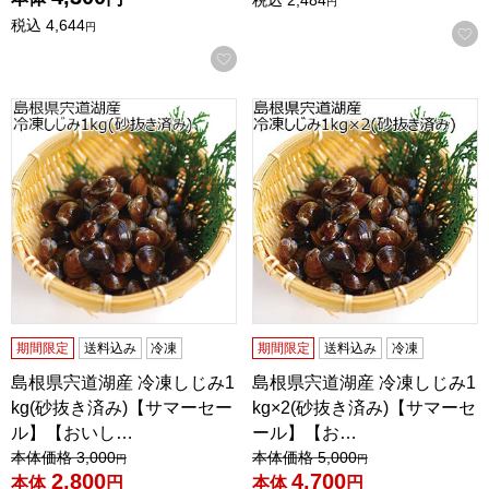
税込
2,484
円
税込
4,644
円
お気に入りに登録する
島根県宍道湖産 冷凍しじみ1kg(砂抜き済み)【サマーセー
島根県宍道湖産 冷凍しじみ1k
期間限定
送料込み
冷凍
期間限定
送料込み
冷凍
島根県宍道湖産 冷凍しじみ1
島根県宍道湖産 冷凍しじみ1
kg(砂抜き済み)【サマーセー
kg×2(砂抜き済み)【サマーセ
ル】【おいし…
ール】【お…
値引き前の価格：
値引き前の価格：
本体価格
3,000
本体価格
5,000
円
円
2,800
4,700
本体
円
本体
円