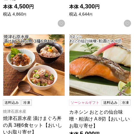
4,500
4,300
本体
円
本体
円
税込
4,860
税込
4,644
円
円
お気に入りに登録する
焼津石原水産 漬けまぐろ丼の具 3種6食セット【おいしいお
カネシン おととの仙台味噌・粕
送料込み
冷凍
ソーシャルギフト
送料込み
冷凍
焼津石原水産
カネシン おととの仙台味
焼津石原水産 漬けまぐろ丼
噌・粕漬け A 8切【おいしい
の具 3種6食セット【おいし
お取り寄せ】
いお取り寄せ】
5,000