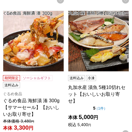
ぐるめ食品 海鮮漬 湊 300g【サマーセール】【おいしいお
丸加水産 漬魚 5種10切れセ
期間限定
ソーシャルギフト
送料込み
冷凍
送料込み
丸加水産 漬魚 5種10切れセ
ット【おいしいお取り寄
ぐるめ食品
ぐるめ食品 海鮮漬 湊 300g
せ】
【サマーセール】【おいし
点（5点満点中）
5
の評価
（
1件
）
いお取り寄せ】
5,000
本体
円
値引き前の価格：
本体価格
3,480
円
税込
5,400
円
3,300
本体
円