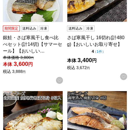
期間限定
送料込み
冷凍
送料込み
冷凍
銀鮭・さば寒風干し食べ比
さば寒風干し 16切れ(計480
べセット(計14切)【サマーセ
g)【おいしいお取り寄せ】
ール】【おいしい…
点（5点満点中）
4
の評価
（
1件
）
値引き前の価格：
本体価格
3,800
円
3,400
本体
円
3,600
本体
円
税込
3,672
円
税込
3,888
円
お気に入りに登録する
ハッピーフーズ 北海道産 焼真だら粕漬切身 8切入【おいし
ハッピーフーズ 調理済み 焼