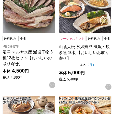
送料込み
冷凍
ソーシャルギフト
送料込み
冷凍
四代目弥平
山陰大松 氷温熟成 煮魚・焼
沼津 マルヤ水産 減塩干物 3
き魚 10切【おいしいお取り
種12枚セット【おいしいお
寄せ】
取り寄せ】
点（5点満点中）
4.5
の評価
（
2件
）
4,500
本体
円
5,000
本体
円
税込
4,860
円
税込
5,400
円
お気に入りに登録する
山陰大松 氷温熟成 煮魚・焼き魚 8切【おいしいお取り寄せ】
NSニッセイ 北海道産食べるス