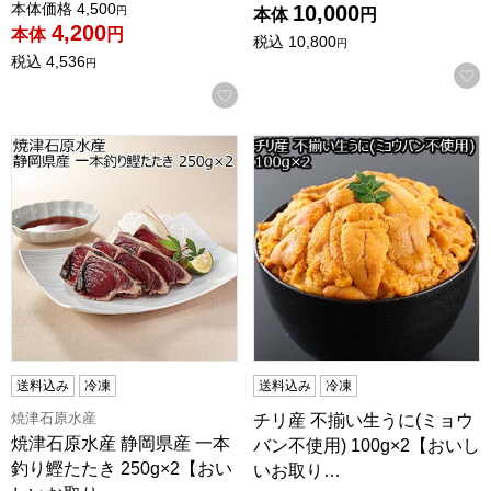
値引き前の価格：
本体価格
4,500
10,000
円
本体
円
4,200
本体
円
税込
10,800
円
税込
4,536
円
お気に入りに登録する
焼津石原水産 静岡県産 一本釣り鰹たたき 250g×2【おいし
チリ産 不揃い生うに(ミョウバ
送料込み
冷凍
送料込み
冷凍
焼津石原水産
チリ産 不揃い生うに(ミョウ
焼津石原水産 静岡県産 一本
バン不使用) 100g×2【おいし
釣り鰹たたき 250g×2【おい
いお取り…