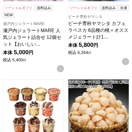
ソーシャルギフト
送料込み
ソーシャルギフト
送料込み
冷凍
NEW
ピーチ専科ヤマシタ
ピーチ専科ヤマシタ カフェ
瀬戸内ジェラートMARE
ラペスカ 6品種の桃＋オスス
瀬戸内ジェラートMARE 人
メジェラート計1…
気ジェラート詰合せ 12個セ
ット【おいしい…
5,800
本体
円
5,000
本体
円
税込
6,264
円
税込
5,400
円
お気に入りに登録する
ゴディバ アイスコレクション10個入【夏の贈りもの・お中元】[G
北海道オホーツク海産 刺身用ほた