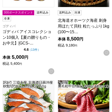
300ボーナスポイント
送料込み
送料込み
冷凍
冷凍
北海道オホーツク海産 刺身
用ほたて貝柱 粒たっぷり1kg
ゴディバ
ゴディバ アイスコレクショ
(100〜15…
ン10個入【夏の贈りもの・
8,500
本体
円
お中元】[GCS-…
税込
9,180
円
点（5点満点中）
4.6
の評価
（
13件
）
5,000
本体
円
税込
5,400
円
お気に入りに登録する
訳あり 三協水産 北海道日高沖産 秋鮭切りおとし15切 計75
九州産 黒毛和牛切りおとし800