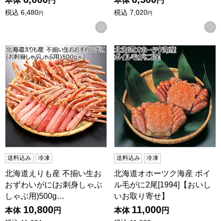
本体
円
本体
円
税込
6,480
税込
7,020
円
円
お気に入りに登録する
北海道えりも産 不揃い生おおずわいがに(お刺身しゃぶしゃぶ用)5
北海道オホーツク海産 ボイル毛
送料込み
冷凍
送料込み
冷凍
北海道えりも産 不揃い生お
北海道オホーツク海産 ボイ
おずわいがに(お刺身しゃぶ
ル毛がに2尾[1994]【おいし
しゃぶ用)500g…
いお取り寄せ】
10,800
11,000
本体
円
本体
円