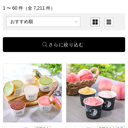
1 〜 60 件（全 7,211 件）
[すべて] 一覧
表示順
表示切替
瀬戸内ジェラートMARE 人気ジェラート詰合せ 6個セット
ピーチ専科ヤマシタ カフェラ