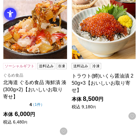
ソーシャルギフト
送料込み
冷凍
送料込み
冷凍
ぐるめ食品
トラウト(鱒)いくら醤油漬 2
北海道 ぐるめ食品 海鮮漬 湊
50g×3【おいしいお取り寄
(300g×2)【おいしいお取り
せ】
寄せ】
8,500
本体
円
点（5点満点中）
4
の評価
（
1件
）
税込
9,180
円
6,000
本体
円
税込
6,480
円
お気に入りに登録する