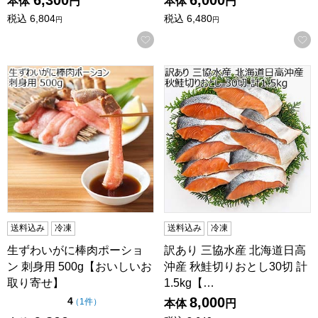
本体
円
本体
円
税込
6,804
税込
6,480
円
円
お気に入りに登録する
生ずわいがに棒肉ポーション 刺身用 500g【おいしいお取り
訳あり 三協水産 北海道日高沖
送料込み
冷凍
送料込み
冷凍
生ずわいがに棒肉ポーショ
訳あり 三協水産 北海道日高
ン 刺身用 500g【おいしいお
沖産 秋鮭切りおとし30切 計
取り寄せ】
1.5kg【…
8,000
点（5点満点中）
4
の評価
（
1件
）
本体
円