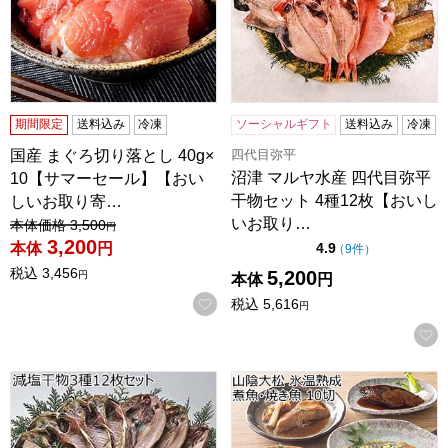
期間限定
送料込み
冷凍
ソーシャルギフト
送料込み
冷凍
四代目弥平
国産 まぐろ切り落とし 40g×
沼津 マルヤ水産 四代目弥平
10【サマーセール】【おい
干物セット 4種12枚【おいし
しいお取り寄…
いお取り…
値引き前の価格：
本体価格
3,500
円
3,200
点（5点満点中）
本体
円
4.9
の評価
（
9件
）
税込
3,456
5,200
円
本体
円
お気に入りに登録する
税込
5,616
円
沼津 マルヤ水産 減塩干物 3種12枚セット【おいしいお取り
山陰大松 氷温熟成 煮魚・焼き