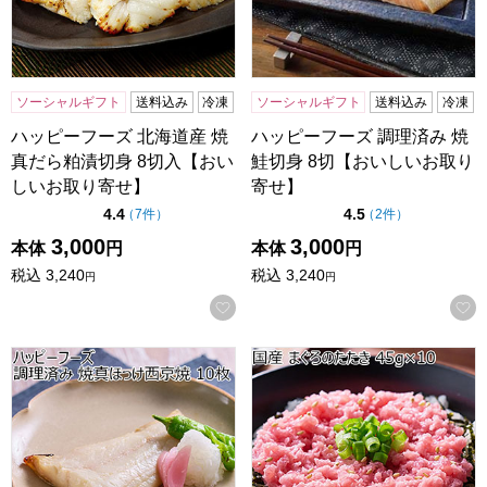
ソーシャルギフト
送料込み
冷凍
ソーシャルギフト
送料込み
冷凍
ハッピーフーズ 北海道産 焼
ハッピーフーズ 調理済み 焼
真だら粕漬切身 8切入【おい
鮭切身 8切【おいしいお取り
しいお取り寄せ】
寄せ】
点（5点満点中）
点（5点満点中）
4.4
4.5
の評価
の評価
（
7件
）
（
2件
）
3,000
3,000
本体
円
本体
円
税込
3,240
税込
3,240
円
円
お気に入りに登録する
ハッピーフーズ 調理済み 焼真ほっけ西京焼 10枚【おいしい
国産 まぐろのたたき 45g×