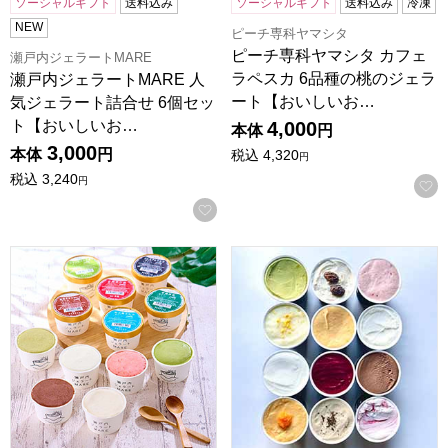
ソーシャルギフト
送料込み
ソーシャルギフト
送料込み
冷凍
NEW
ピーチ専科ヤマシタ
ピーチ専科ヤマシタ カフェ
瀬戸内ジェラートMARE
ラペスカ 6品種の桃のジェラ
瀬戸内ジェラートMARE 人
ート【おいしいお…
気ジェラート詰合せ 6個セッ
ト【おいしいお…
4,000
本体
円
3,000
本体
円
税込
4,320
円
税込
3,240
円
お気に入りに登録する
瀬戸内ジェラートMARE 人気ジェラート詰合せ 12個セッ
ピーチ専科ヤマシタ カフェラ