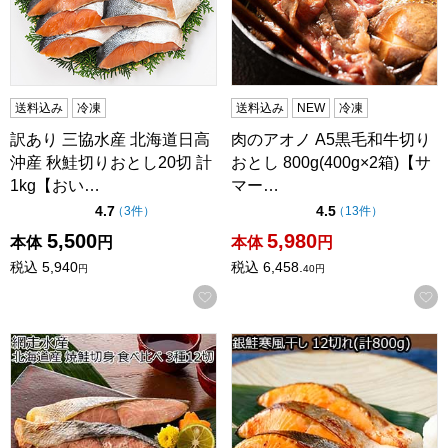
送料込み
冷凍
送料込み
NEW
冷凍
訳あり 三協水産 北海道日高
肉のアオノ A5黒毛和牛切り
沖産 秋鮭切りおとし20切 計
おとし 800g(400g×2箱)【サ
1kg【おい…
マー…
点（5点満点中）
点（5点満点中）
4.7
4.5
の評価
の評価
（
3件
）
（
13件
）
5,500
5,980
本体
円
本体
円
税込
5,940
税込
6,458.
円
40
円
お気に入りに登録する
網走水産 北海道産 焼鮭切身 食べ比べ 3種12切【おいしいお
銀鮭寒風干し 12切れ(計800