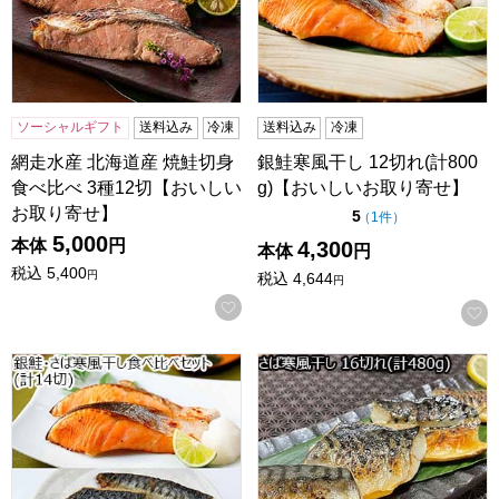
ソーシャルギフト
送料込み
冷凍
送料込み
冷凍
網走水産 北海道産 焼鮭切身
銀鮭寒風干し 12切れ(計800
食べ比べ 3種12切【おいしい
g)【おいしいお取り寄せ】
お取り寄せ】
点（5点満点中）
5
の評価
（
1件
）
5,000
本体
円
4,300
本体
円
税込
5,400
円
税込
4,644
円
お気に入りに登録する
銀鮭・さば寒風干し食べ比べセット(計14切)【サマーセール
さば寒風干し 16切れ(計480