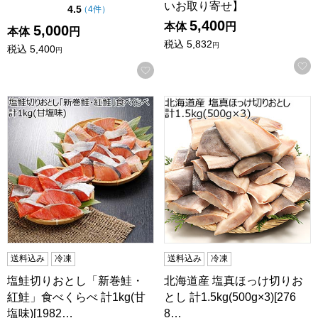
いお取り寄せ】
点（5点満点中）
4.5
の評価
（
4件
）
5,400
本体
円
5,000
本体
円
税込
5,832
円
税込
5,400
円
お気に入りに登録する
塩鮭切りおとし「新巻鮭・紅鮭」食べくらべ 計1kg(甘塩味)[1
北海道産 塩真ほっけ切りおとし 計
送料込み
冷凍
送料込み
冷凍
塩鮭切りおとし「新巻鮭・
北海道産 塩真ほっけ切りお
紅鮭」食べくらべ 計1kg(甘
とし 計1.5kg(500g×3)[276
塩味)[1982…
8…