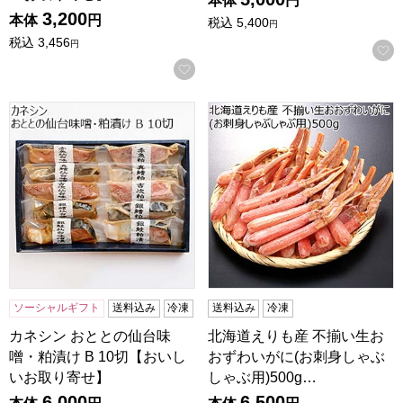
本体
円
3,200
本体
円
税込
5,400
円
税込
3,456
円
お気に入りに登録する
カネシン おととの仙台味噌・粕漬け B 10切【おいしいお取
北海道えりも産 不揃い生おおず
ソーシャルギフト
送料込み
冷凍
送料込み
冷凍
カネシン おととの仙台味
北海道えりも産 不揃い生お
噌・粕漬け B 10切【おいし
おずわいがに(お刺身しゃぶ
いお取り寄せ】
しゃぶ用)500g…
6,000
6,500