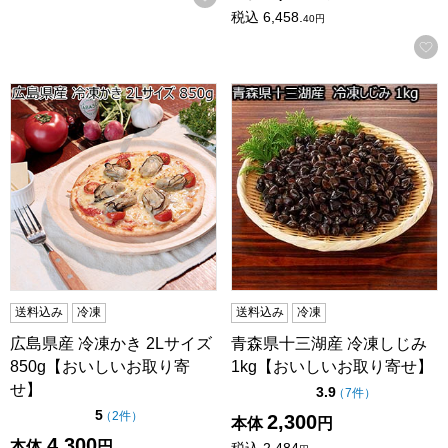
税込
6,458.
40
円
広島県産 冷凍かき 2Lサイズ 850g【おいしいお取り寄せ】
青森県十三湖産 冷凍しじみ 1
送料込み
冷凍
送料込み
冷凍
広島県産 冷凍かき 2Lサイズ
青森県十三湖産 冷凍しじみ
850g【おいしいお取り寄
1kg【おいしいお取り寄せ】
せ】
点（5点満点中）
3.9
の評価
（
7件
）
点（5点満点中）
5
の評価
（
2件
）
2,300
本体
円
4,300
本体
円