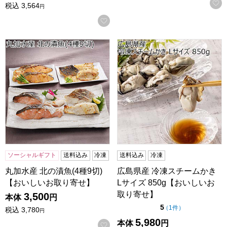
税込
3,564
円
お気に入りに登録する
丸加水産 北の漬魚(4種9切)【おいしいお取り寄せ】
広島県産 冷凍スチームかき L
ソーシャルギフト
送料込み
冷凍
送料込み
冷凍
丸加水産 北の漬魚(4種9切)
広島県産 冷凍スチームかき
【おいしいお取り寄せ】
Lサイズ 850g【おいしいお
取り寄せ】
3,500
本体
円
点（5点満点中）
5
の評価
（
1件
）
税込
3,780
円
5,980
本体
円
お気に入りに登録する