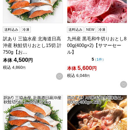
送料込み
冷凍
送料込み
NEW
冷凍
訳あり 三協水産 北海道日高
九州産 黒毛和牛切りおとし8
沖産 秋鮭切りおとし15切 計
00g(400g×2)【サマーセー
750g【お…
ル】
4,500
点（5点満点中）
5
の評価
（
1件
）
本体
円
5,600
税込
4,860
本体
円
円
税込
6,048
お気に入りに登録する
円
訳あり 三協水産 北海道日高沖産 秋鮭切りおとし20切 計1k
肉のアオノ A5黒毛和牛切りおとし