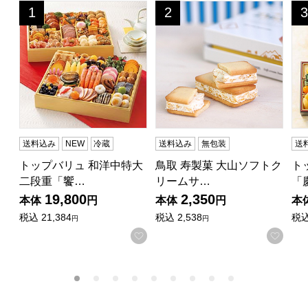
トップバリュ 和洋中特大二段重「饗宴」(きょうえん)【4
鳥取 寿製菓 大山ソフトクリー
ト
1
2
3
位
位
位
送料込み
NEW
冷蔵
送料込み
無包装
送
トップバリュ 和洋中特大
鳥取 寿製菓 大山ソフトク
ト
二段重「饗…
リームサ…
「
19,800
2,350
本体
円
本体
円
本
税込
21,384
税込
2,538
税
円
円
お気に入りに登録する
お気