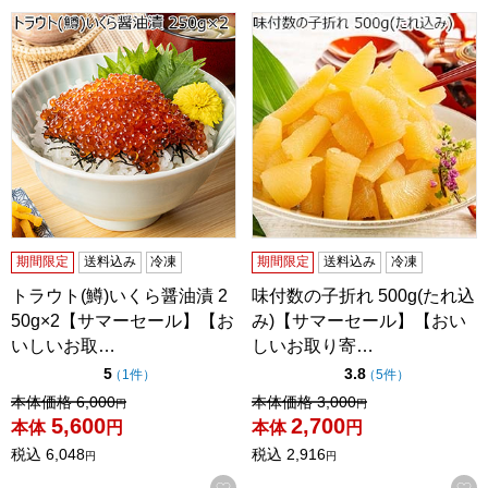
トラウト(鱒)いくら醤油漬 250g×2【サマーセール】【おい
味付数の子折れ 500g(たれ
期間限定
送料込み
冷凍
期間限定
送料込み
冷凍
トラウト(鱒)いくら醤油漬 2
味付数の子折れ 500g(たれ込
50g×2【サマーセール】【お
み)【サマーセール】【おい
いしいお取…
しいお取り寄…
点（5点満点中）
点（5点満点中）
5
3.8
の評価
の評価
（
1件
）
（
5件
）
値引き前の価格：
値引き前の価格：
本体価格
6,000
本体価格
3,000
円
円
5,600
2,700
本体
円
本体
円
税込
6,048
税込
2,916
円
円
お気に入りに登録する