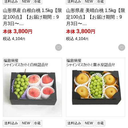
送料込み
NEW
冷蔵
送料込み
NEW
冷蔵
山形県産 白根白桃 1.5kg【限
山形県産 美晴白桃 1.5kg【限
定100点】【お届け期間：9
定100点】【お届け期間：9
月3日〜…
月3日〜…
3,800
3,800
本体
円
本体
円
税込
4,104
税込
4,104
円
円
お気に入りに登録する
福島県産 シャインマスカットと白桃詰合せ【限定100点】【
福島県産 シャインマスカット
送料込み
NEW
冷蔵
送料込み
NEW
冷蔵