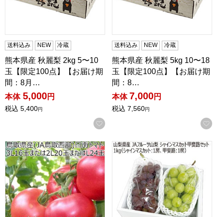
送料込み
NEW
冷蔵
送料込み
NEW
冷蔵
熊本県産 秋麗梨 2kg 5〜10
熊本県産 秋麗梨 5kg 10〜18
玉【限定100点】【お届け期
玉【限定100点】【お届け期
間：8月…
間：8…
5,000
7,000
本体
円
本体
円
税込
5,400
税込
7,560
円
円
お気に入りに登録する
鳥取県産(JA鳥取西部)日南トマト3L16玉または2L20玉または
山梨県産(JAフルーツ山梨) シ