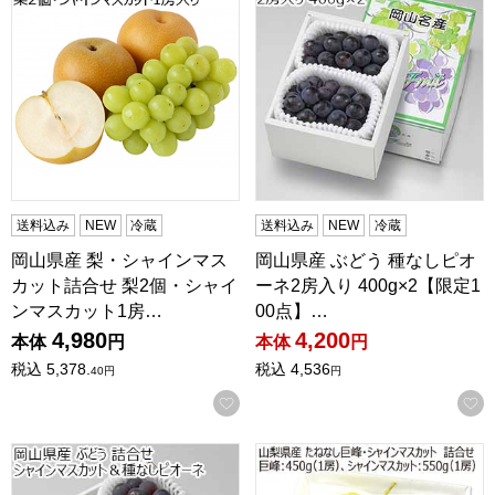
送料込み
NEW
冷蔵
送料込み
NEW
冷蔵
岡山県産 梨・シャインマス
岡山県産 ぶどう 種なしピオ
カット詰合せ 梨2個・シャイ
ーネ2房入り 400g×2【限定1
ンマスカット1房…
00点】…
4,980
4,200
本体
円
本体
円
税込
5,378.
税込
4,536
40
円
円
お気に入りに登録する
岡山県産 ぶどう 詰合せ シャインマスカット＆種なしピオーネ
山梨県産 たねなし巨峰・シャイン