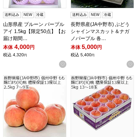
送料込み
NEW
冷蔵
送料込み
NEW
冷蔵
山形県産 プルーン パープル
長野県産(JA中野市) ぶどう
アイ 1.5kg【限定50点】【お
シャインマスカット＆ナガ
届け期間…
ノパープル 各…
4,000
5,000
本体
円
本体
円
税込
4,320
税込
5,400
円
円
お気に入りに登録する
長野県産(JA中野市)信州中野 もも 陽だまり(R)桃 糖度保証13
長野県産(JA中野市)信州中野 