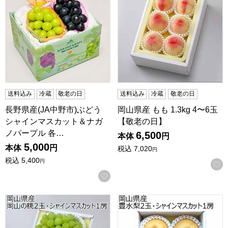
送料込み
冷蔵
敬老の日
送料込み
冷蔵
敬老の日
長野県産(JA中野市)ぶどう
岡山県産 もも 1.3kg 4〜6玉
シャインマスカット＆ナガ
【敬老の日】
ノパープル 各…
6,500
本体
円
5,000
本体
円
税込
7,020
円
税込
5,400
円
お気に入りに登録する
岡山県産 果物詰合せ 桃 シャインマスカット【敬老の日】
岡山県産 果物詰合せ 梨 シ