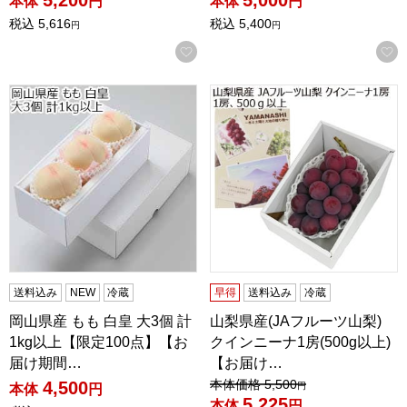
5,200
5,000
本体
円
本体
円
税込
5,616
税込
5,400
円
円
お気に入りに登録する
岡山県産 もも 白皇 大3個 計1kg以上【限定100点】【お届
山梨県産(JAフルーツ山梨) ク
送料込み
NEW
冷蔵
早得
送料込み
冷蔵
岡山県産 もも 白皇 大3個 計
山梨県産(JAフルーツ山梨)
1kg以上【限定100点】【お
クインニーナ1房(500g以上)
届け期間…
【お届け…
値引き前の価格：
本体価格
5,500
4,500
円
本体
円
5,225
本体
円