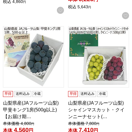
税込
4,860
円
税込
5,643
円
お気に入りに登録する
山梨県産(JAフルーツ山梨) 甲斐キング1房(500g以上)【お届け
山梨県産(JAフルーツ山梨) シ
早得
送料込み
冷蔵
早得
送料込み
冷蔵
山梨県産(JAフルーツ山梨)
山梨県産(JAフルーツ山梨)
甲斐キング1房(500g以上)
シャインマスカット・クイ
【お届け期…
ンニーナセット(…
値引き前の価格：
値引き前の価格：
本体価格
4,800
本体価格
7,800
円
円
4,560
7,410
本体
円
本体
円