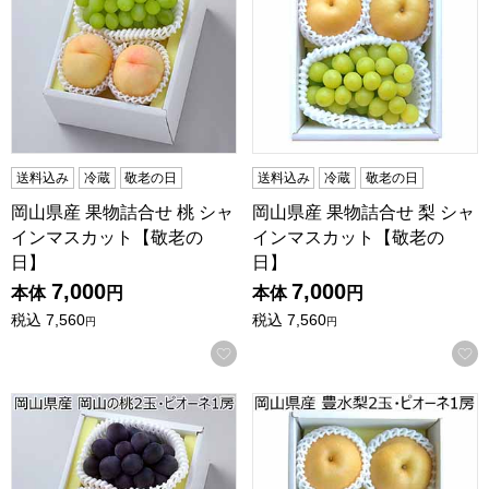
送料込み
冷蔵
敬老の日
送料込み
冷蔵
敬老の日
岡山県産 果物詰合せ 桃 シャ
岡山県産 果物詰合せ 梨 シャ
インマスカット【敬老の
インマスカット【敬老の
日】
日】
7,000
7,000
本体
円
本体
円
税込
7,560
税込
7,560
円
円
お気に入りに登録する
岡山県産 果物詰合せ 桃 ピオーネ【敬老の日】
岡山県産 果物詰合せ 豊水梨