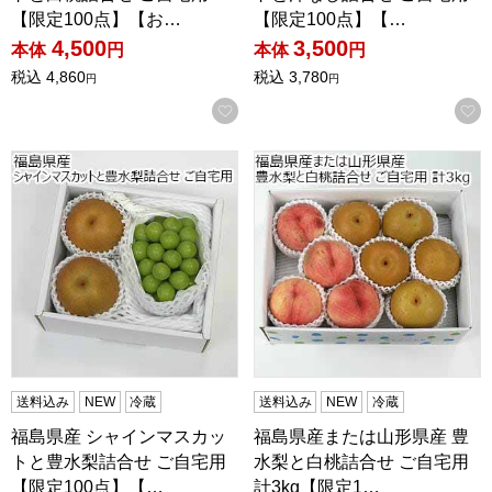
【限定100点】【お…
【限定100点】【…
4,500
3,500
本体
円
本体
円
税込
4,860
税込
3,780
円
円
お気に入りに登録する
福島県産 シャインマスカットと豊水梨詰合せ ご自宅用【限定
福島県産または山形県産 豊水梨
送料込み
NEW
冷蔵
送料込み
NEW
冷蔵
福島県産 シャインマスカッ
福島県産または山形県産 豊
トと豊水梨詰合せ ご自宅用
水梨と白桃詰合せ ご自宅用
【限定100点】【…
計3kg【限定1…