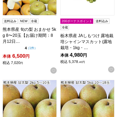
送料込み
NEW
冷蔵
200ボーナスポイント
送料込み
冷蔵
熊本県産 旬の梨 おまかせ 5k
g 8〜20玉【お届け期間：8
栃木県産 JAしもつけ 露地栽
月12日…
培シャインマスカット(露地
栽培・1kg・…
点（5点満点中）
4
の評価
（
1件
）
4,980
6,500
本体
円
本体
円
税込
5,378.
税込
7,020
40
円
円
お気に入りに登録する
熊本県産 甘太梨 2kg 5〜10玉【限定100点】【お届け期間
熊本県産 甘太梨 5kg 10〜