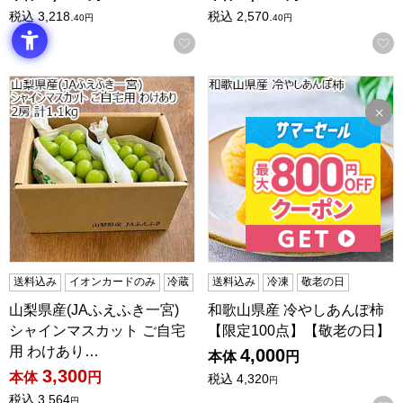
税込
3,218.
税込
2,570.
40
円
40
円
お気に入りに登録する
山梨県産(JAふえふき一宮) シャインマスカット ご自宅用 わけ
和歌山県産 冷やしあんぽ柿 【
送料込み
イオンカードのみ
冷蔵
送料込み
冷凍
敬老の日
山梨県産(JAふえふき一宮)
和歌山県産 冷やしあんぽ柿
シャインマスカット ご自宅
【限定100点】【敬老の日】
用 わけあり…
4,000
本体
円
3,300
本体
円
税込
4,320
円
税込
3,564
円