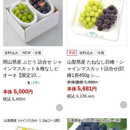
送料込み
NEW
冷蔵
早得
送料込み
冷蔵
岡山県産 ぶどう 詰合せ シャ
山梨県産 たねなし巨峰・シ
インマスカット＆種なしピ
ャインマスカット詰合せ(巨
オーネ【限定10…
峰1房450g シ…
値引き前の価格：
本体価格
5,980
点（5点満点中）
5
の評価
（
1件
）
円
5,681
本体
円
5,000
本体
円
税込
6,135.
48
円
税込
5,400
円
お気に入りに登録する
山梨県産 シャインマスカット(1.2kg(2〜3房))【お届け期間:8
山梨県産 たねなし巨峰(1kg(2