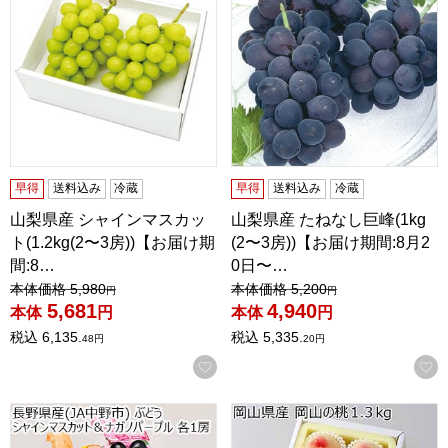
早得
送料込み
冷蔵
早得
送料込み
冷蔵
山梨県産 シャインマスカッ
山梨県産 たねなし巨峰(1kg
ト(1.2kg(2〜3房))【お届け期
(2〜3房))【お届け期間:8月2
間:8…
0日〜…
値引き前の価格：
値引き前の価格：
本体価格
5,980
本体価格
5,200
円
円
5,681
4,940
本体
円
本体
円
税込
6,135.
税込
5,335.
48
円
20
円
お気に入りに登録する
長野県産(JA中野市)ぶどう シャインマスカット＆ナガノパープ
岡山県産 もも 1.3kg 4〜6