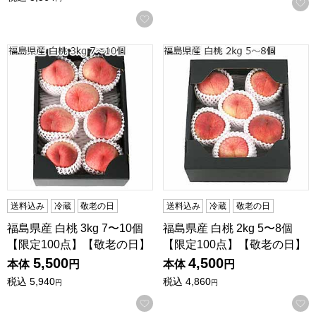
お気に入りに登録する
福島県産 白桃 3kg 7〜10個 【限定100点】【敬老の日】
福島県産 白桃 2kg 5〜8個 
送料込み
冷蔵
敬老の日
送料込み
冷蔵
敬老の日
福島県産 白桃 3kg 7〜10個
福島県産 白桃 2kg 5〜8個
【限定100点】【敬老の日】
【限定100点】【敬老の日】
5,500
4,500
本体
円
本体
円
税込
5,940
税込
4,860
円
円
お気に入りに登録する