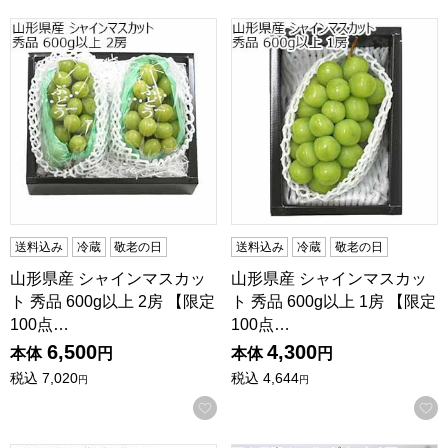
山形県産 シャインマスカット 秀品 600g以上 2房 【限定10
山形県産 シャインマスカット 秀
送料込み
冷蔵
敬老の日
送料込み
冷蔵
敬老の日
山形県産 シャインマスカッ
山形県産 シャインマスカッ
ト 秀品 600g以上 2房 【限定
ト 秀品 600g以上 1房 【限定
100点…
100点…
6,500
4,300
本体
円
本体
円
税込
7,020
税込
4,644
円
円
お気に入りに登録する