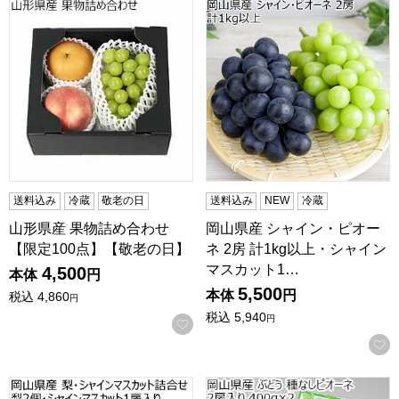
山形県産 果物詰め合わせ 【限定100点】【敬老の日】
岡山県産 シャイン・ピオーネ 
送料込み
冷蔵
敬老の日
送料込み
NEW
冷蔵
山形県産 果物詰め合わせ
岡山県産 シャイン・ピオー
【限定100点】【敬老の日】
ネ 2房 計1kg以上・シャイン
マスカット1…
4,500
本体
円
5,500
本体
円
税込
4,860
円
税込
5,940
円
お気に入りに登録する
岡山県産 梨・シャインマスカット詰合せ 梨2個・シャインマス
岡山県産 ぶどう 種なしピオー