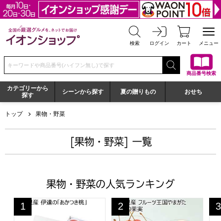
全国の厳選グルメを、ネットでお届け イオンショップ
検索
ログイン
カート
メニュー
検索キーワードまたは商品番号を入力してください
商品番号検索
カテゴリーから
シーンから探す
夏の贈りもの
おせち
探す
トップ
果物・野菜
[果物・野菜] 一覧
果物・野菜の人気ランキング
福島県産 伊達の「あかつき桃」(お届け期間：7/16〜8/1
山形県産 フルーツ王国やまがた ひ
北
1
2
3
位
位
位