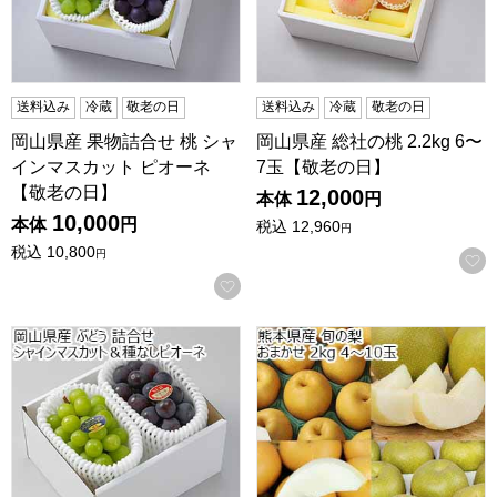
送料込み
冷蔵
敬老の日
送料込み
冷蔵
敬老の日
岡山県産 果物詰合せ 桃 シャ
岡山県産 総社の桃 2.2kg 6〜
インマスカット ピオーネ
7玉【敬老の日】
【敬老の日】
12,000
本体
円
10,000
本体
円
税込
12,960
円
税込
10,800
円
お気に入りに登録する
岡山県産 ぶどう 詰合せ シャインマスカット＆種なしピオーネ
熊本県産 旬の梨 おまかせ 2k