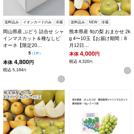
送料込み
イオンカードのみ
冷蔵
送料込み
NEW
冷蔵
岡山県産 ぶどう 詰合せ シャ
熊本県産 旬の梨 おまかせ 2k
インマスカット＆種なしピ
g 4〜10玉【お届け期間：8
オーネ【限定20…
月12日…
4,000
点（5点満点中）
5
の評価
（
1件
）
本体
円
4,800
税込
4,320
本体
円
円
税込
5,184
円
お気に入りに登録する
熊本県産 旬の梨 おまかせ 5kg 8〜20玉【お届け期間：8月
栃木県産 JAしもつけ 露地栽培