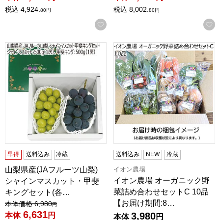
税込
4,924.
税込
8,002.
80
円
80
円
お気に入りに登録する
山梨県産(JAフルーツ山梨) シャインマスカット・甲斐キングセッ
イオン農場 オーガニック野菜詰
早得
送料込み
冷蔵
送料込み
NEW
冷蔵
イオン農場
山梨県産(JAフルーツ山梨)
イオン農場 オーガニック野
シャインマスカット・甲斐
菜詰め合わせセットC 10品
キングセット(各…
【お届け期間:8…
値引き前の価格：
本体価格
6,980
円
6,631
3,980
本体
円
本体
円