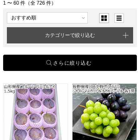
1 〜 60 件（全 726 件）
「果物・野菜」の商品一覧
表示順
表示切替
カテゴリーで絞り込む
山形県産 プルーン パープルアイ 1.5kg【限定50点】【お届
長野県産(JA中野市) ぶどう