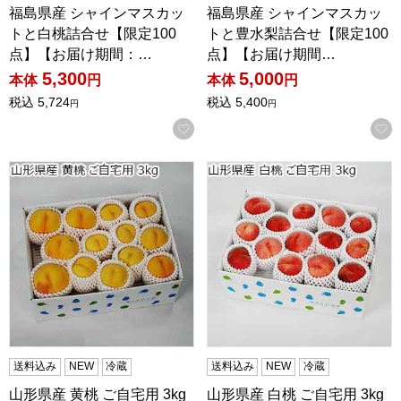
福島県産 シャインマスカッ
福島県産 シャインマスカッ
トと白桃詰合せ【限定100
トと豊水梨詰合せ【限定100
点】【お届け期間：…
点】【お届け期間…
5,300
5,000
本体
円
本体
円
税込
5,724
税込
5,400
円
円
お気に入りに登録する
山形県産 黄桃 ご自宅用 3kg【限定100点】【お届け期間：
山形県産 白桃 ご自宅用 3k
送料込み
NEW
冷蔵
送料込み
NEW
冷蔵
山形県産 黄桃 ご自宅用 3kg
山形県産 白桃 ご自宅用 3kg