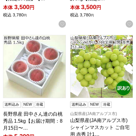
3,500
3,500
本体
円
本体
円
税込
3,780
税込
3,780
円
円
お気に入りに登録する
長野県産 田中さん達の白桃 秀品 1.5kg【お届け期間：8月1
山梨県産(JA南アルプス市) シ
送料込み
NEW
冷蔵
送料込み
NEW
冷蔵
山梨県産(JA南アルプス市)
長野県産 田中さん達の白桃
山梨県産(JA南アルプス市)
秀品 1.5kg【お届け期間：8
シャインマスカット ご自宅
月15日〜…
用 赤秀 計1…