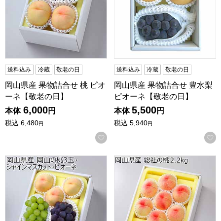
送料込み
冷蔵
敬老の日
送料込み
冷蔵
敬老の日
岡山県産 果物詰合せ 桃 ピオ
岡山県産 果物詰合せ 豊水梨
ーネ【敬老の日】
ピオーネ【敬老の日】
6,000
5,500
本体
円
本体
円
税込
6,480
税込
5,940
円
円
お気に入りに登録する
岡山県産 果物詰合せ 桃 シャインマスカット ピオーネ【敬老
岡山県産 総社の桃 2.2kg 6