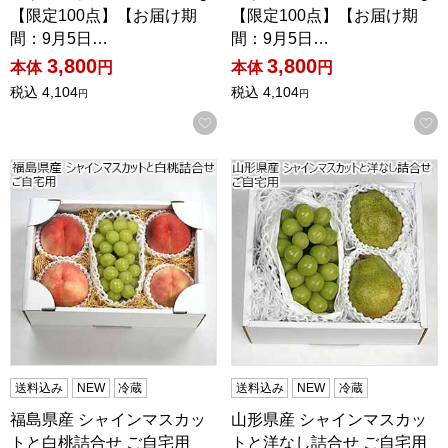
【限定100点】【お届け期
【限定100点】【お届け期
間：9月5日…
間：9月5日…
3,800
3,800
本体
円
本体
円
税込
4,104
税込
4,104
円
円
お気に入りに登録する
福島県産 シャインマスカットと白桃詰合せ ご自宅用【限定1
山形県産 シャインマスカット
送料込み
NEW
冷蔵
送料込み
NEW
冷蔵
福島県産 シャインマスカッ
山形県産 シャインマスカッ
トと白桃詰合せ ご自宅用
トと洋なし詰合せ ご自宅用