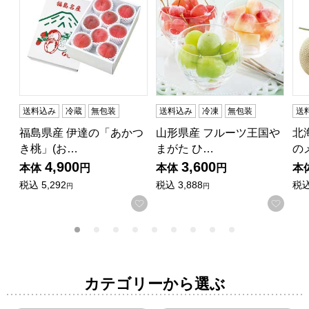
送料込み
冷蔵
無包装
送料込み
冷凍
無包装
送
福島県産 伊達の「あかつ
山形県産 フルーツ王国や
北
き桃」(お…
まがた ひ…
の
4,900
3,600
本体
円
本体
円
本
税込
5,292
税込
3,888
税
円
円
お気に入りに登録する
お気
カテゴリーから選ぶ