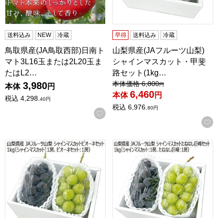
送料込み
NEW
冷蔵
早得
送料込み
冷蔵
鳥取県産(JA鳥取西部)日南ト
山梨県産(JAフルーツ山梨)
マト3L16玉または2L20玉ま
シャインマスカット・甲斐
たはL2…
路セット(1kg…
値引き前の価格：
本体価格
6,800
3,980
円
本体
円
6,460
本体
円
税込
4,298.
40
円
税込
6,976.
80
円
お気に入りに登録する
山梨県産(JAフルーツ山梨) シャインマスカット・ピオーネセット
山梨県産(JAフルーツ山梨) シ