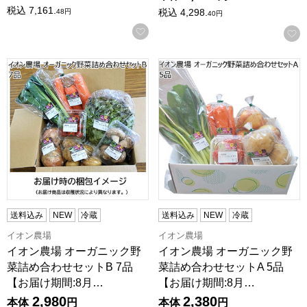
税込
7,161.
税込
4,298.
48
円
40
円
お気に入りに登録する
イオン農場 オーガニック野菜詰め合わせセットB 7品【お届け期
イオン農場 オーガニック野菜詰
送料込み
NEW
冷蔵
送料込み
NEW
冷蔵
イオン農場
イオン農場
イオン農場 オーガニック野
イオン農場 オーガニック野
菜詰め合わせセットB 7品
菜詰め合わせセットA 5品
【お届け期間:8月…
【お届け期間:8月…
2,980
2,380
本体
円
本体
円