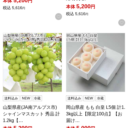
5,200
本体
円
5,200
本体
円
税込
5,616
円
税込
5,616
円
お気に入りに登録する
山梨県産(JA南アルプス市) シャインマスカット 秀品 計1.2
岡山県産 もも 白皇 L5個 計
送料込み
NEW
冷蔵
送料込み
NEW
冷蔵
山梨県産(JA南アルプス市)
岡山県産 もも 白皇 L5個 計1.
シャインマスカット 秀品 計
3kg以上【限定100点】【お
1.2kg【…
届け…