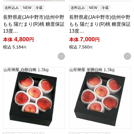
送料込み
NEW
冷蔵
送料込み
NEW
冷蔵
長野県産(JA中野市)信州中野
長野県産(JA中野市)信州中野
もも 陽だまり(R)桃 糖度保証
もも 陽だまり(R)桃 糖度保証
13度…
13度…
4,800
7,000
本体
円
本体
円
税込
5,184
税込
7,560
円
円
お気に入りに登録する
山形県産 白根白桃 1.5kg【限定100点】【お届け期間：9月
山形県産 美晴白桃 1.5kg【