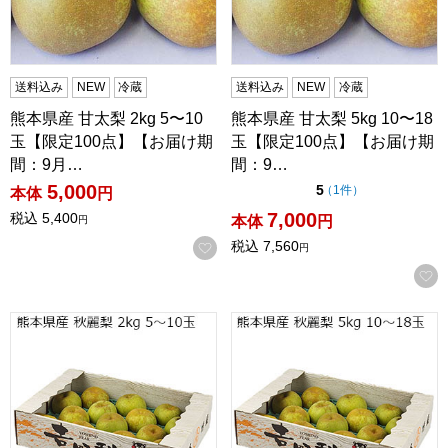
送料込み
NEW
冷蔵
送料込み
NEW
冷蔵
熊本県産 甘太梨 2kg 5〜10
熊本県産 甘太梨 5kg 10〜18
玉【限定100点】【お届け期
玉【限定100点】【お届け期
間：9月…
間：9…
5,000
点（5点満点中）
5
の評価
（
1件
）
本体
円
7,000
税込
5,400
本体
円
円
税込
7,560
お気に入りに登録する
円
熊本県産 秋麗梨 2kg 5〜10玉【限定100点】【お届け期間
熊本県産 秋麗梨 5kg 10〜