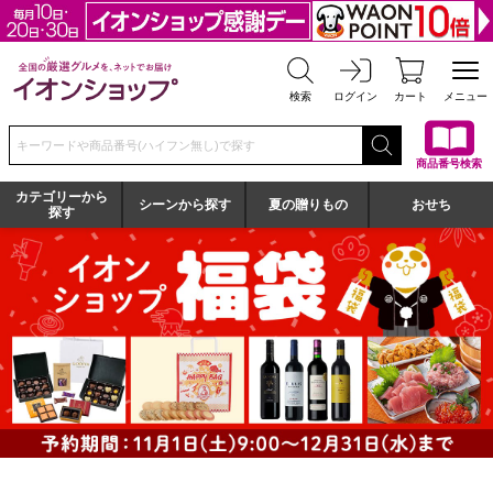
全国の厳選グルメを、ネットでお届け イオンショップ
検索
ログイン
カート
メニュー
検索キーワードまたは商品番号を入力してください
商品番号検索
カテゴリーから
シーンから探す
夏の贈りもの
おせち
探す