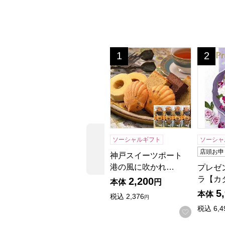
神戸スイーツポート 港の風に吹か
プレゼ
1
2
位
位
ソーシャルギフト
ソーシャ
前の商品
店頭お申
神戸スイーツポート
港の風に吹かれ…
プレゼ
ラ【カ
2,200
本体
円
5
本体
税込
2,376
円
税込
6,4
お気に入