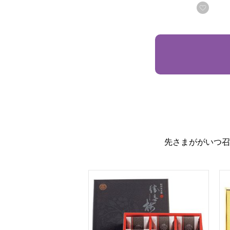
お気
先さまががいつ召
紀州南高梅 はちみつ仕立て 「極」 12包
国