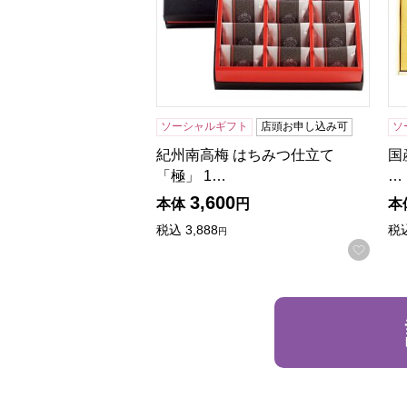
ソーシャルギフト
店頭お申し込み可
ソ
紀州南高梅 はちみつ仕立て
国
「極」 1…
…
3,600
本体
円
本
税込
3,888
税
円
お気