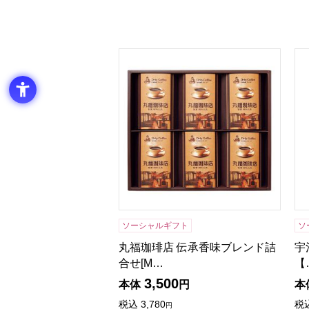
丸福珈琲店 伝承香味ブレンド詰合せ[MK
宇
ソーシャルギフト
ソ
丸福珈琲店 伝承香味ブレンド詰
宇
合せ[M…
【
3,500
本体
円
本
税込
3,780
税
円