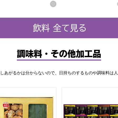
に入りに登録する
お気に入りに登録する
飲料 全て見る
調味料・その他加工品
しあがるかは分からないので、日持ちのするものや調味料は人
[B40021]【贈りものカタログ】
産 昆布､椎茸詰合せ[HKY-BB]【贈りものカタログ】
神田川俊郎監修 味和心お味噌汁