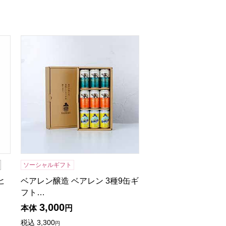
[MHO-BE]【贈りものカタログ】
ベアレン醸造 ベアレン 3種9缶ギフトセット各350ml×
ソーシャルギフト
ヒ
ベアレン醸造 ベアレン 3種9缶ギ
フト…
3,000
本体
円
税込
3,300
円