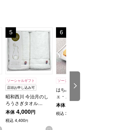
0WH]【贈りものカタログ】
ルセット[WT4510F1W1]【贈りものカタログ】
昭和西川 今治月のしろうさぎタオルギフト[40WH]【贈り
はちみつフィナンシェ・メープルラ
エスプリ 
5
6
7
位
位
位
ソーシャルギフト
ソーシャルギフト
ソーシャルギ
次の商品
店頭お申し込み可
はちみつフィナンシ
エスプリ 
ェ・メープルラス…
【カタログ
セ
昭和西川 今治月のし
ろうさぎタオル…
3,000
4,40
本体
円
本体
4,000
本体
円
税込
3,240
税込
4,840
円
円
税込
4,400
円
お気に入りに
お気に入りに登録する
お気に入りに登録する