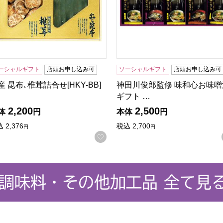
ーシャルギフト
店頭お申し込み可
ソーシャルギフト
店頭お申し込み可
産 昆布､椎茸詰合せ[HKY-BB]
神田川俊郎監修 味和心お味噌
ギフト …
2,200
2,500
体
円
本体
円
込
2,376
税込
2,700
円
円
に入りに登録する
お気に入りに登録する
調味料・その他加工品 全て見