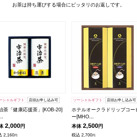
お茶は持ち運びする場合にピッタリのお返しです。
B-04A]【年間ギフト】
治茶「健康応援茶」[KOB-20]【贈りものカタログ】
ホテルオークラドリップコーヒー
ーシャルギフト
店頭お申し込み可
ソーシャルギフト
店頭お申し込み可
治茶「健康応援茶」[KOB-20]
ホテルオークラドリップコー
…
ー[MHO…
2,000
2,500
体
円
本体
円
込
2,160
税込
2,700
円
円