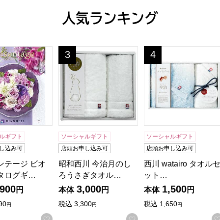
人気ランキング
れて【年間ギフト】[KM20]
ンテージ ビオラ【カタログギフト】【贈りものカタログ】
昭和西川 今治月のしろうさぎタオルギフト[3
西川 watairo タオ
3
4
位
位
ルギフト
ソーシャルギフト
ソーシャルギフト
し込み可
店頭お申し込み可
店頭お申し込み可
ンテージ ビオ
昭和西川 今治月のし
西川 watairo タオル
タログギ…
ろうさぎタオル…
ット…
,900
3,000
1,500
円
本体
円
本体
円
90
税込
3,300
税込
1,650
円
円
円
りに登録する
お気に入りに登録する
お気に入りに登録する