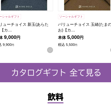
ーシャルギフト
ソーシャルギフト
リューチョイス 新玉(あらた
バリューチョイス 玉緒(たま
)【カ…
お)【カ…
9,000
5,000
体
円
本体
円
込
9,900
税込
5,500
円
円
に入りに登録する
お気に入りに登録する
カタログギフト 全て見る
飲料