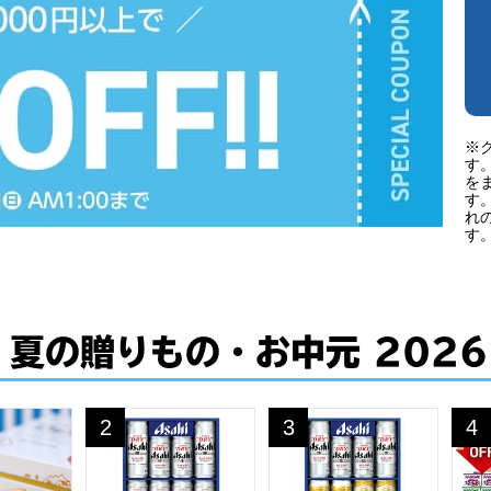
※
す
を
す
れ
す
夏の贈りもの・お中元 2026
 大山ソフトクリームサンドクッキー18個入DS-18【夏の贈り
アサヒビール アサヒスーパードライ缶ビールセット【
アサヒビール アサヒビール5
カゴ
2
3
4
位
位
位