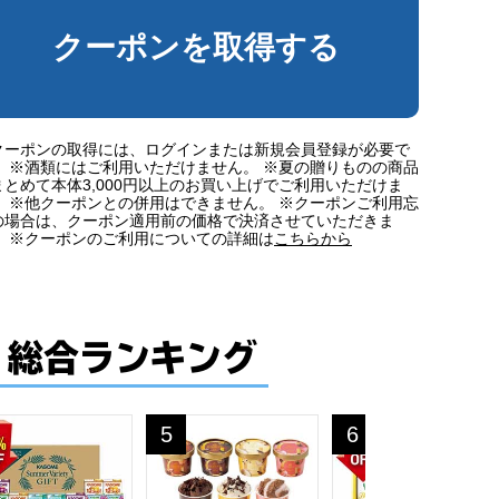
クーポンを取得する
クーポンの取得には、ログインまたは新規会員登録が必要で
。 ※酒類にはご利用いただけません。 ※夏の贈りものの商品
まとめて本体3,000円以上のお買い上げでご利用いただけま
。 ※他クーポンとの併用はできません。 ※クーポンご利用忘
の場合は、クーポン適用前の価格で決済させていただきま
。 ※クーポンのご利用についての詳細は
こちらから
総合ランキング
もの・お中元】【NN】
夏の贈りもの・お中元】[AS-3N]
種セット【夏の贈りもの・お中元】[ATH-3]
メ すこやかサマーバラエティギフト【夏の贈りもの・お中元】[KYJ
ゴディバ アイスコレクション10個入【夏の贈り
カゴメ 野菜生活100
5
6
位
位