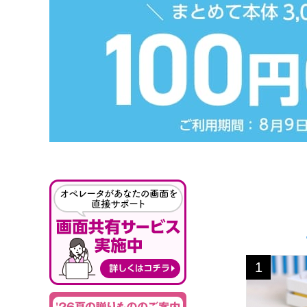
鳥取 寿製菓
1
位