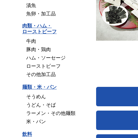
漬魚
魚卵・加工品
肉類・ハム・
ローストビーフ
牛肉
豚肉・鶏肉
ハム・ソーセージ
ローストビーフ
その他加工品
麺類・米・パン
そうめん
うどん・そば
ラーメン・その他麺類
米・パン
飲料