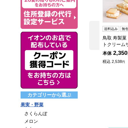
送料込み
無
前の商品
鳥取 寿製菓
トクリーム
2,350
本体
税込
2,538
円
カテゴリーから選ぶ
果実・野菜
さくらんぼ
メロン