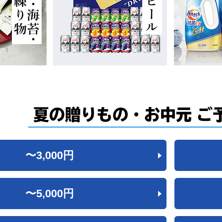
夏の贈りもの・お中元
ご
〜3,000
円
〜5,000
円