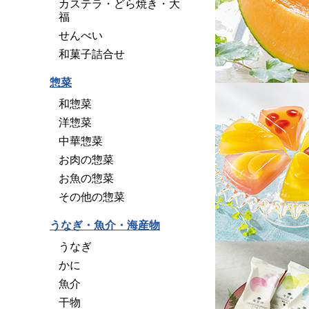
カステラ・どら焼き・大
福
せんべい
和菓子詰合せ
惣菜
和惣菜
洋惣菜
中華惣菜
お肉の惣菜
お魚の惣菜
その他の惣菜
うなぎ・魚介・海産物
うなぎ
かに
魚介
干物