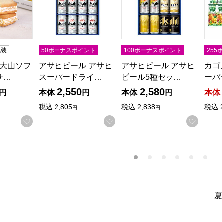
包装
50ボーナスポイント
100ボーナスポイント
25
 大山ソフ
アサヒビール アサヒ
アサヒビール アサヒ
カゴ
サ…
スーパードライ…
ビール5種セッ…
ーバ
2,550
2,580
円
本体
円
本体
円
本体
税込
2,805
税込
2,838
税込
円
円
お気に入りに登録する
お気に入りに登録する
お気に
夏