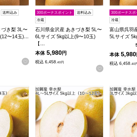
送料込み
300ボーナスポイント
送料込み
300ボーナスポ
冷蔵
冷蔵
づき梨 3L〜
石川県金沢産 あきづき梨 5L〜
富山県呉羽産
(12〜14玉)…
6Lサイズ 5kg以上(9〜10玉)
5Lサイズ 5k
【…
5,980
本体
円
5,980
本体
お気に入りに登録する
税込
6,458.
40
円
税込
6,458.
40
お気に入りに登
 3Lサイズ 5kg以上(14玉)【CB】
石川県加賀産 幸水梨 4L〜5Lサイズ 5kg以上(1
石川県加賀産 