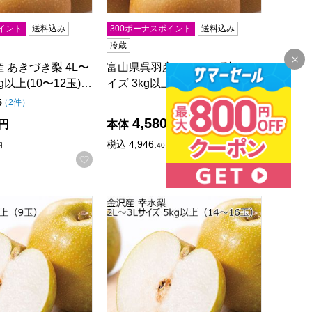
イント
送料込み
300ボーナスポイント
送料込み
冷蔵
 あきづき梨 4L〜
富山県呉羽産 あきづき梨 3Lサ
g以上(10〜12玉)…
イズ 3kg以上(9〜10玉)【CB】
点（5点満点中）
点（5点満点中）
5
4.3
の評価
の評価
（
2件
）
（
4件
）
4,580
円
本体
円
税込
4,946.
円
40
円
録する
お気に入りに登録する
お気に入
0〜12玉)【CB】
幸水梨 3Lサイズ 3kg以上(9玉)【CB】
石川県金沢産 幸水梨 2L〜3Lサイズ 5kg以