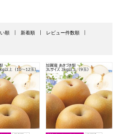
高い順
新着順
レビュー件数順
あきづき梨 4L〜5Lサイズ 5kg以上(10〜12玉)【CB】
石川県加賀産 あきづき梨 3Lサイズ 3kg以