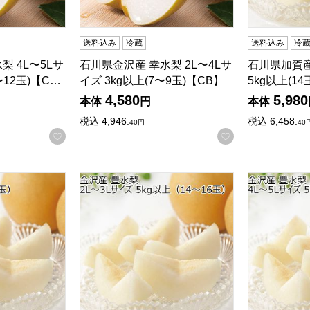
送料込み
冷蔵
送料込み
冷
梨 4L〜5Lサ
石川県金沢産 幸水梨 2L〜4Lサ
石川県加賀産
〜12玉)【C…
イズ 3kg以上(7〜9玉)【CB】
5kg以上(14
4,580
5,980
本体
円
本体
税込
4,946.
税込
6,458.
40
円
40
お気に入りに登録する
お気に入りに登
 3Lサイズ 3kg以上(9玉)【CB】
石川県金沢産 豊水梨 2L〜3Lサイズ 5kg以上(1
石川県金沢産 