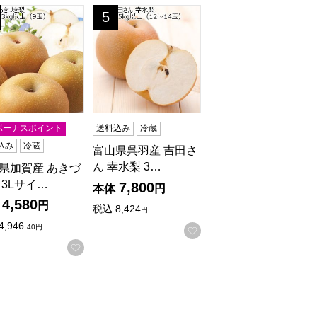
4玉)【CB】
サイズ 5kg以上(10〜12玉)【CB】
県加賀産 あきづき梨 3Lサイズ 3kg以上(9玉)【CB】
富山県呉羽産 吉田さん 幸水梨 3Lサイズ 5kg
5
位
0ボーナスポイント
送料込み
冷蔵
込み
冷蔵
富山県呉羽産 吉田さ
ん 幸水梨 3…
県加賀産 あきづ
 3Lサイ…
7,800
本体
円
4,580
円
税込
8,424
円
4,946.
40円
入りに登録する
お気に入りに登録する
お気に入りに登録する