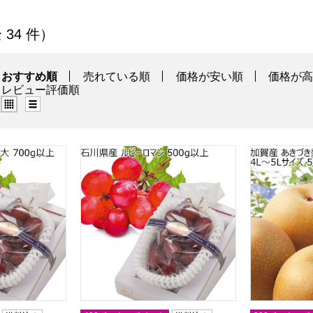
品一覧
全 34 件）
おすすめ順
売れている順
価格が安い順
価格が
レビュー評価順
グリッド表示（タイル表示）
リスト表示
商品から絞り込むことができます。
マン 大 700g以上【CB】
石川県産 ルビーロマン 500g以上【CB】
石川県加賀産 