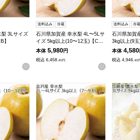
送料込み
冷蔵
送料込み
冷
梨 3Lサイズ
石川県加賀産 幸水梨 4L〜5Lサ
石川県加賀産
CB】
イズ 5kg以上(10〜12玉)【C…
3kg以上(9
5,980
4,580
本体
円
本体
税込
6,458.
税込
4,946.
40
円
40
お気に入りに登録する
お気に入りに登
 4L〜5Lサイズ 5kg以上(10〜12玉)【CB】
石川県金沢産 幸水梨 2L〜4Lサイズ 3kg以上(7
石川県加賀産 