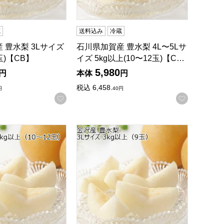
蔵
送料込み
冷蔵
 豊水梨 3Lサイズ
石川県加賀産 豊水梨 4L〜5Lサ
玉)【CB】
イズ 5kg以上(10〜12玉)【C…
5,980
円
本体
円
税込
6,458.
円
40
円
録する
お気に入りに登録する
お気に入
4〜16玉)【CB】
豊水梨 4L〜5Lサイズ 5kg以上(10〜12玉)【CB】
石川県金沢産 豊水梨 3Lサイズ 3kg以上(9