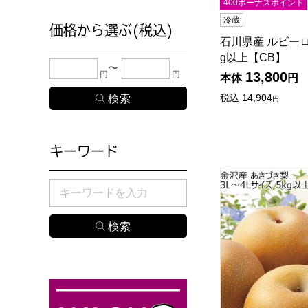
400ボーナスポイント
冷蔵
価格から選ぶ(税込)
石川県産 ルビーロマ
g以上【CB】
下限金額・上限金額のどちらか１つまたは両方に、
円
円
13,800
本体
円
税込
14,904
円
キーワード
石川県金沢産 あきづ
検索したい商品のキーワードを入力してください。