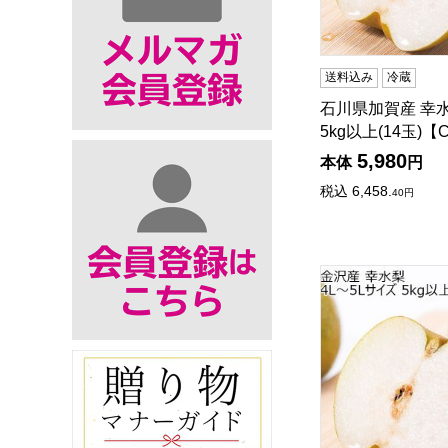
送料込み
冷蔵
石川県加賀産 幸水
5kg以上(14玉)【
5,980
本体
円
税込
6,458.
40
円
石川県金沢産 幸水梨