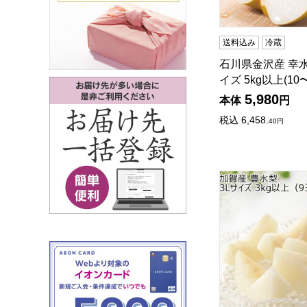
送料込み
冷蔵
石川県金沢産 幸水
イズ 5kg以上(10
5,980
本体
円
税込
6,458.
40
円
石川県加賀産 豊水梨