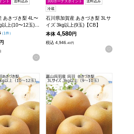
イント
送料込み
300ボーナスポイント
送料込み
冷蔵
 あきづき梨 4L〜
石川県加賀産 あきづき梨 3Lサ
g以上(10〜12玉)…
イズ 3kg以上(9玉)【CB】
4,580
点（5点満点中）
5
の評価
（
1件
）
本体
円
円
税込
4,946.
40
円
録する
お気に入
円
お気に入りに登録する
(9〜10玉)【CB】
あきづき梨 4L〜5Lサイズ 5kg以上(10〜12玉)【CB】
富山県呉羽産 あきづき梨 3Lサイズ 3kg以