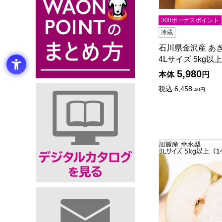
300ボーナスポイント
冷蔵
石川県金沢産 あき
4Lサイズ 5kg以上
5,980
本体
円
税込
6,458.
40
円
石川県加賀産 幸水梨