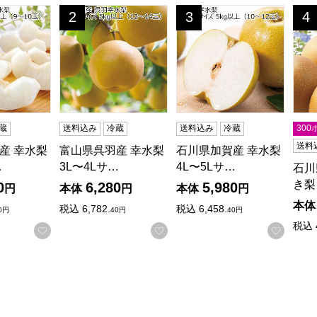
 幸水梨 2L〜3Lサイズ 3kg以上(9〜10玉)【CB】
富山県呉羽産 幸水梨 3L〜4Lサイズ 5kg以上(12〜1
石川県加賀産 幸水梨 4L〜5L
石川
2
3
4
位
位
位
蔵
送料込み
冷蔵
送料込み
冷蔵
30
送料
産 幸水梨
富山県呉羽産 幸水梨
石川県加賀産 幸水梨
…
3L〜4Lサ…
4L〜5Lサ…
石川
き梨
0
6,280
5,980
円
本体
円
本体
円
本体
税込
6,782.
税込
6,458.
0円
40円
40円
税込
お気に入りに登録する
お気に入りに登録する
お気に
る商品から絞りこむことができます。