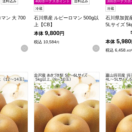
送料込み
400ボーナスポイント
送料込み
300ボーナスポ
冷蔵
冷蔵
ン 大 700
石川県産 ルビーロマン 500g以
石川県加賀産
上【CB】
5Lサイズ 5k
検索したい金額を入力してください。
9,800
本体
円
5,980
本体
税込
10,584
円
お気に入りに登録する
お気に入りに登
税込
6,458.
40
き梨 3L〜4Lサイズ 5kg以上(12〜14玉)【CB】
石川県金沢産 あきづき梨 5L〜6Lサイズ 5kg以上
富山県呉羽産 