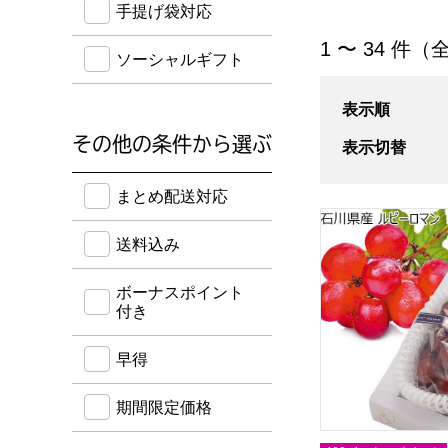
手提げ袋対応
「梨ギフト」の商
1 〜 34 件（
ソーシャルギフト
表示順
その他の条件から選ぶ
表示切替
送料込み・ボーナスポイント付き・早得・期間限定
まとめ配送対応
石川県産 ルビーロ
送料込み
ボーナスポイント
付き
早得
期間限定価格