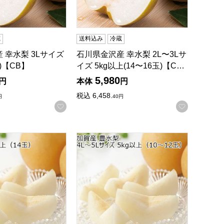
蔵
送料込み
冷蔵
 幸水梨 3Lサイズ
石川県金沢産 幸水梨 2L〜3Lサ
玉)【CB】
イズ 5kg以上(14〜16玉)【C…
5,980
円
本体
円
税込
6,458.
円
40
円
録する
お気に入りに登録する
お気に入
〜9玉)【CB】
豊水梨 3Lサイズ 5kg以上(14玉)【CB】
石川県加賀産 豊水梨 4L〜5Lサイズ 5kg以