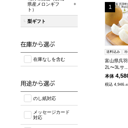
県産メロンギフ
富山県呉羽産
1
詳細を開く
位
ト）
梨ギフト
在庫から選ぶ
送料込み
冷
在庫のない商品を含めて検索することができます。
在庫なしを含む
富山県呉羽
2L〜3Lサ
4,58
本体
用途から選ぶ
税込
4,946.
4
のし紙・メッセージカード・手提げ袋に対応してい
のし紙対応
メッセージカード
対応