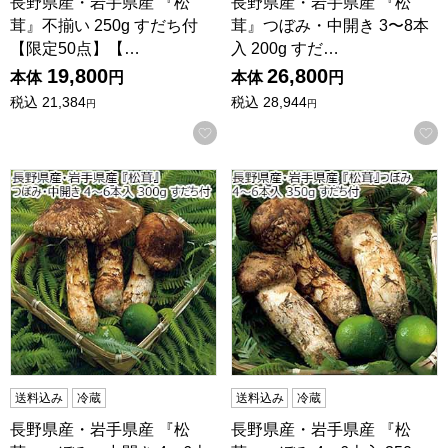
長野県産・岩手県産 『松
長野県産・岩手県産 『松
茸』不揃い 250g すだち付
茸』つぼみ・中開き 3〜8本
【限定50点】【…
入 200g すだ…
19,800
26,800
本体
円
本体
円
税込
21,384
税込
28,944
円
円
お気に入りに登録する
長野県産・岩手県産 『松茸』つぼみ・中開き 4〜6本入 300
長野県産・岩手県産 『松茸』つ
送料込み
冷蔵
送料込み
冷蔵
長野県産・岩手県産 『松
長野県産・岩手県産 『松