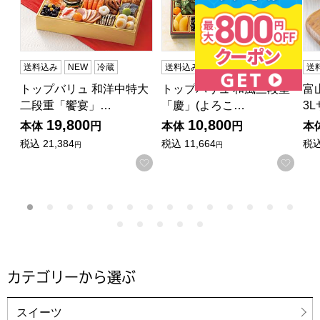
送料込み
NEW
冷蔵
送料込み
NEW
冷蔵
送
トップバリュ 和洋中特大
トップバリュ 和風三段重
富
二段重「饗宴」…
「慶」(よろこ…
3
19,800
10,800
本体
円
本体
円
本
税込
21,384
税込
11,664
税
円
円
お気に入りに登録する
お気
カテゴリーから選ぶ
スイーツ