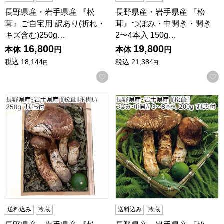
長野県産・岩手県産 『松
長野県産・岩手県産 『松
茸』ご自宅用 訳あり(折れ・
茸』つぼみ・中開き・開き
キズ含む)250g…
2〜4本入 150g…
16,800
19,800
本体
円
本体
円
税込
18,144
税込
21,384
円
円
お気に入りに登録する
長野県産・岩手県産 『松茸』不揃い 250g すだち付【限定5
長野県産・岩手県産 『松茸』つ
送料込み
冷蔵
送料込み
冷蔵