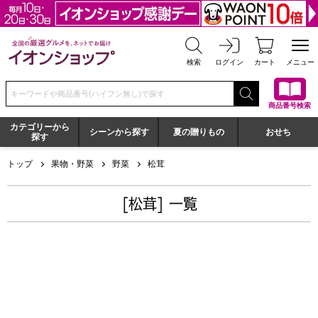
全国の厳選グルメを、ネットでお届け イオンショップ
検索
ログイン
カート
メニュー
検索キーワードまたは商品番号を入力してください
商品番号検索
カテゴリーから
シーンから探す
夏の贈りもの
おせち
探す
トップ
果物・野菜
野菜
松茸
[松茸] 一覧