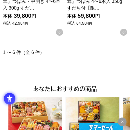
茸』つぼみ・中開き 4〜6本
茸』つぼみ 4〜6本入 350g
入 300g すだ…
すだち付【限…
39,800
59,800
本体
円
本体
円
税込
42,984
税込
64,584
円
円
お気に入りに登録する
1 〜 6 件（全 6 件）
あなたにおすすめの商品
トップバリュ 和洋中特大二段重「饗宴」(きょうえん)【4
トップバリュ 和風三段重「慶」
富山