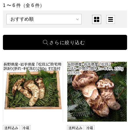
1 〜 6 件（全 6 件）
「松茸」の商品一覧
表示順
表示切替
長野県産・岩手県産 『松茸』ご自宅用 訳あり(折れ・キズ含む)
長野県産・岩手県産 『松茸』つ
送料込み
冷蔵
送料込み
冷蔵