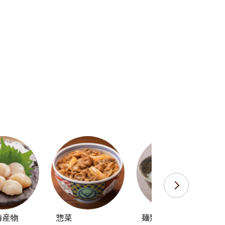
の画像を表示する
海産物
惣菜
麺類・米・パン