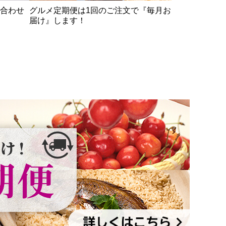
！お買得な商品を組
イオンカード会員さま限定の期間限定
ク
ン利用でさらにおト
販売商品ご紹介中！
シ
イ