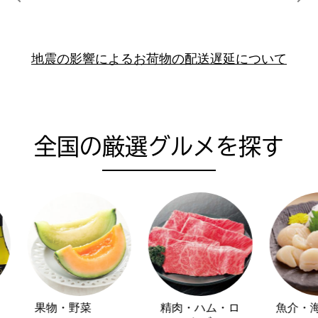
前の画像を表示する
次
地震の影響によるお荷物の配送遅延について
全国の厳選グルメを探す
果物・野菜
精肉・ハム・ロ
魚介・