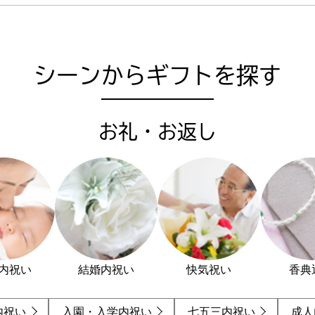
シーンからギフトを探す
お礼・お返し
内祝い
結婚内祝い
快気祝い
香典
内祝い
入園・入学内祝い
七五三内祝い
成人