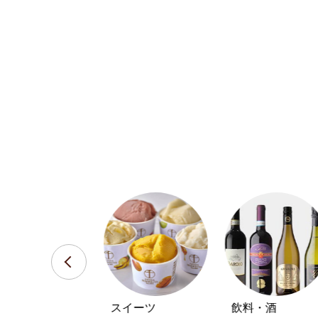
おせち・オード
スイーツ
飲料・酒