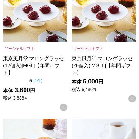
ソーシャルギフト
ソーシャルギフト
東京風月堂 マロングラッセ
東京風月堂 マロングラッセ
(12個入)[MGL]【年間ギフ
(20個入)[MGLL]【年間ギフ
ト】
ト】
6,000
点（5点満点中）
5
の評価
（
1件
）
本体
円
3,600
税込
6,480
本体
円
円
税込
3,888
円
お気に入りに登録する
東京風月堂 ゴーフレット 36枚入[GF15]【年間ギフト】
東京風月堂 パピヨットS(16本