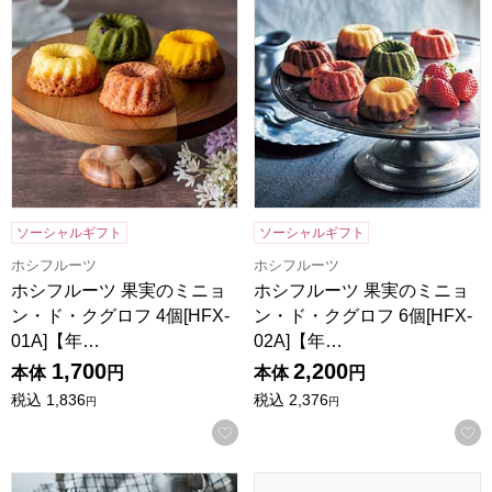
ソーシャルギフト
ソーシャルギフト
ホシフルーツ
ホシフルーツ
ホシフルーツ 果実のミニョ
ホシフルーツ 果実のミニョ
ン・ド・クグロフ 4個[HFX-
ン・ド・クグロフ 6個[HFX-
01A]【年…
02A]【年…
1,700
2,200
本体
円
本体
円
税込
1,836
税込
2,376
円
円
お気に入りに登録する
ホシフルーツ ハードバウム 直径13cm【年間ギフト】
ホシフルーツ 大人のチーズケー