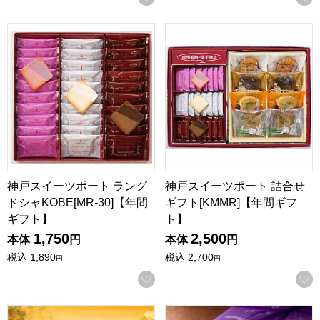
神戸スイーツポート ラングドシャKOBE[MR-30]【年間ギフ
神戸スイーツポート 詰合せギフ
神戸スイーツポート ラング
神戸スイーツポート 詰合せ
ドシャKOBE[MR-30]【年間
ギフト[KMMR]【年間ギフ
ギフト】
ト】
1,750
2,500
本体
円
本体
円
税込
1,890
税込
2,700
円
円
お気に入りに登録する
王様堂本店 王のかきたね詰合せ(34ｇ×12袋)【年間ギフト】
寿製菓 因幡の白うさぎ 12個