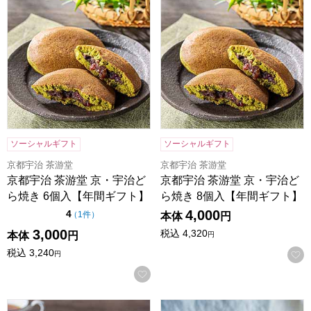
ソーシャルギフト
ソーシャルギフト
京都宇治 茶游堂
京都宇治 茶游堂
京都宇治 茶游堂 京・宇治ど
京都宇治 茶游堂 京・宇治ど
ら焼き 6個入【年間ギフト】
ら焼き 8個入【年間ギフト】
4,000
点（5点満点中）
4
の評価
（
1件
）
本体
円
3,000
税込
4,320
本体
円
円
税込
3,240
円
お気に入りに登録する
ホシフルーツ 果実のミニョン・ド・クグロフ 4個[HFX-01A
ホシフルーツ 果実のミニョン・ド