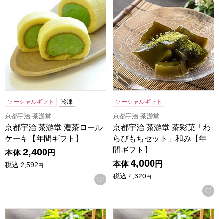
ソーシャルギフト
冷凍
ソーシャルギフト
京都宇治 茶游堂
京都宇治 茶游堂
京都宇治 茶游堂 濃茶ロール
京都宇治 茶游堂 茶彩菓「わ
ケーキ【年間ギフト】
らびもちセット」和み【年
間ギフト】
2,400
本体
円
4,000
本体
円
税込
2,592
円
税込
4,320
円
お気に入りに登録する
京都宇治 茶游堂 京・宇治どら焼き 6個入【年間ギフト】
京都宇治 茶游堂 京・宇治どら