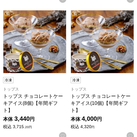
トップス チョコレートケーキアイス(8個)【年間ギフト】
トップス チョコレートケーキア
冷凍
冷凍
トップス
トップス
トップス チョコレートケー
トップス チョコレートケー
キアイス(8個)【年間ギフ
キアイス(10個)【年間ギフ
ト】
ト】
3,440
4,000
本体
円
本体
円
税込
3,715.
税込
4,320
20
円
円
お気に入りに登録する