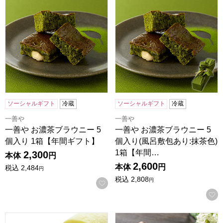
ソーシャルギフト
冷蔵
ソーシャルギフト
冷蔵
一善や
一善や
一善や お濃茶ブラウニー 5
一善や お濃茶ブラウニー 5
個入り 1箱【年間ギフト】
個入り(風呂敷包あり:抹茶色)
1箱【年間…
2,300
本体
円
2,600
本体
円
税込
2,484
円
税込
2,808
円
お気に入りに登録する
京都宇治 茶游堂 濃茶ロールケーキ【年間ギフト】
京都宇治 茶游堂 茶彩菓「わ