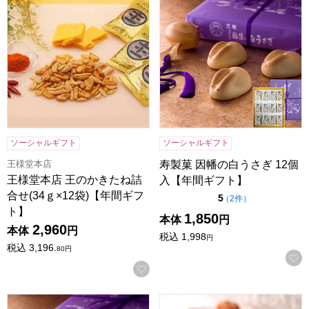
ソーシャルギフト
ソーシャルギフト
王様堂本店
寿製菓 因幡の白うさぎ 12個
王様堂本店 王のかきたね詰
入【年間ギフト】
合せ(34ｇ×12袋)【年間ギフ
点（5点満点中）
5
の評価
（
2件
）
ト】
1,850
本体
円
2,960
本体
円
税込
1,998
円
税込
3,196.
80
円
お気に入りに登録する
寿製菓 因幡の白うさぎ 16個入【年間ギフト】
寿製菓 白ウサギフィナンシェ 