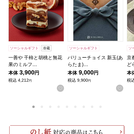
ソーシャルギフト
冷蔵
ソーシャルギフト
ソ
一善や 干柿と胡桃と無花
バリューチョイス 新玉(あ
京
果のミルフ…
らたま)…
ど
3,900
9,000
本体
円
本体
円
本
税込
4,212
税込
9,900
税
円
円
お気に入りに登録する
お気