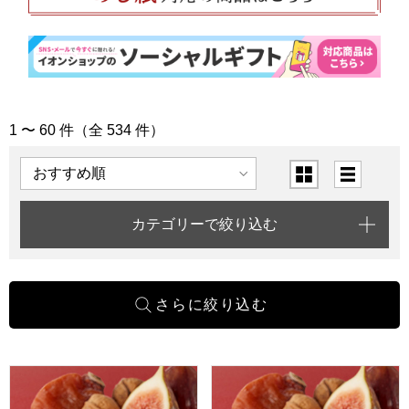
1 〜 60 件（全 534 件）
「入園入学内祝い」の商品一覧
表示順
表示切替
カテゴリーで絞り込む
一善や 干柿と胡桃と無花果のミルフィーユ 6個入り 1箱【年
一善や 干柿と胡桃と無花果のミ