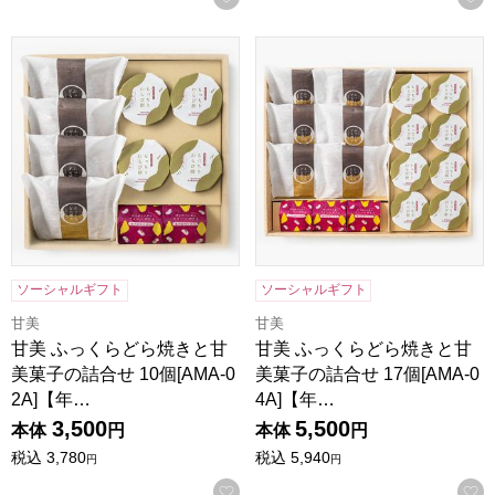
甘美 ふっくらどら焼きと甘美菓子の詰合せ 10個[AMA-02A
甘美 ふっくらどら焼きと甘美菓子
ソーシャルギフト
ソーシャルギフト
甘美
甘美
甘美 ふっくらどら焼きと甘
甘美 ふっくらどら焼きと甘
美菓子の詰合せ 10個[AMA-0
美菓子の詰合せ 17個[AMA-0
2A]【年…
4A]【年…
3,500
5,500
本体
円
本体
円
税込
3,780
税込
5,940
円
円
お気に入りに登録する