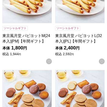
ソーシャルギフト
ソーシャルギフト
東京風月堂 パピヨットM(24
東京風月堂 パピヨットL(32
本入)[PM]【年間ギフト】
本入)[PL]【年間ギフト】
1,800
2,400
本体
円
本体
円
税込
1,944
税込
2,592
円
円
お気に入りに登録する
東京風月堂 パリ凱旋(21個入)[PGS]【年間ギフト】
東京風月堂 パリ凱旋(25個入)