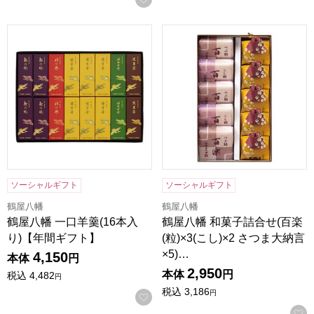
鶴屋八幡 一口羊羹(16本入り)【年間ギフト】
鶴屋八幡 和菓子詰合せ(百楽(粒
ソーシャルギフト
ソーシャルギフト
鶴屋八幡
鶴屋八幡
鶴屋八幡 一口羊羹(16本入
鶴屋八幡 和菓子詰合せ(百楽
り)【年間ギフト】
(粒)×3(こし)×2 さつま大納言
×5)…
4,150
本体
円
2,950
本体
円
税込
4,482
円
税込
3,186
円
お気に入りに登録する