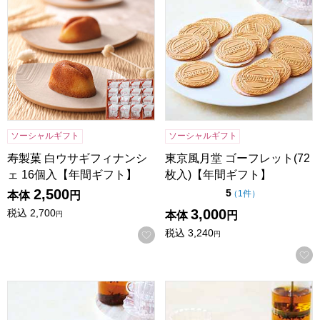
ソーシャルギフト
ソーシャルギフト
寿製菓 白ウサギフィナンシ
東京風月堂 ゴーフレット(72
ェ 16個入【年間ギフト】
枚入)【年間ギフト】
2,500
点（5点満点中）
5
の評価
（
1件
）
本体
円
3,000
税込
2,700
本体
円
円
税込
3,240
お気に入りに登録する
円
東京風月堂 ゴーフレット(48枚入)【年間ギフト】
東京風月堂 マロングラッセ(8個