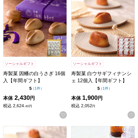
ソーシャルギフト
ソーシャルギフト
寿製菓 因幡の白うさぎ 16個
寿製菓 白ウサギフィナンシ
入【年間ギフト】
ェ 12個入【年間ギフト】
点（5点満点中）
点（5点満点中）
5
5
の評価
の評価
（
1件
）
（
1件
）
2,430
1,900
本体
円
本体
円
税込
2,624.
税込
2,052
40
円
円
お気に入りに登録する
寿製菓 白ウサギフィナンシェ 16個入【年間ギフト】
東京風月堂 ゴーフレット(72