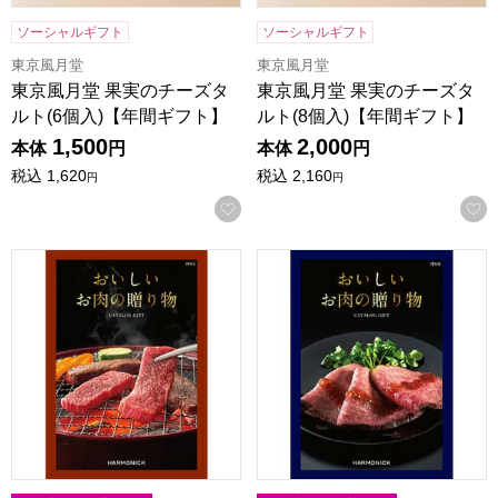
ソーシャルギフト
ソーシャルギフト
東京風月堂
東京風月堂
東京風月堂 果実のチーズタ
東京風月堂 果実のチーズタ
ルト(6個入)【年間ギフト】
ルト(8個入)【年間ギフト】
1,500
2,000
本体
円
本体
円
税込
1,620
税込
2,160
円
円
お気に入りに登録する
おいしいお肉の贈り物 HMC【カタログギフト】【贈りもの
おいしいお肉の贈り物 HMK