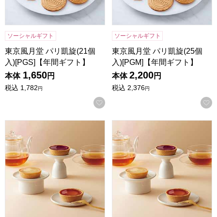
ソーシャルギフト
ソーシャルギフト
東京風月堂 パリ凱旋(21個
東京風月堂 パリ凱旋(25個
入)[PGS]【年間ギフト】
入)[PGM]【年間ギフト】
1,650
2,200
本体
円
本体
円
税込
1,782
税込
2,376
円
円
お気に入りに登録する
東京風月堂 果実のチーズタルト(6個入)【年間ギフト】
東京風月堂 果実のチーズタルト