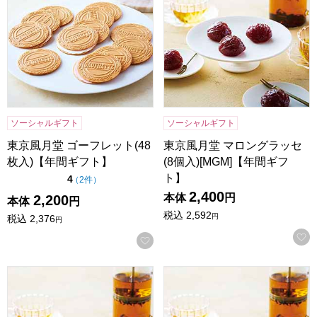
ソーシャルギフト
ソーシャルギフト
東京風月堂 ゴーフレット(48
東京風月堂 マロングラッセ
枚入)【年間ギフト】
(8個入)[MGM]【年間ギフ
ト】
点（5点満点中）
4
の評価
（
2件
）
2,400
本体
円
2,200
本体
円
税込
2,592
円
税込
2,376
円
お気に入りに登録する
東京風月堂 マロングラッセ(12個入)[MGL]【年間ギフト】
東京風月堂 マロングラッセ(20