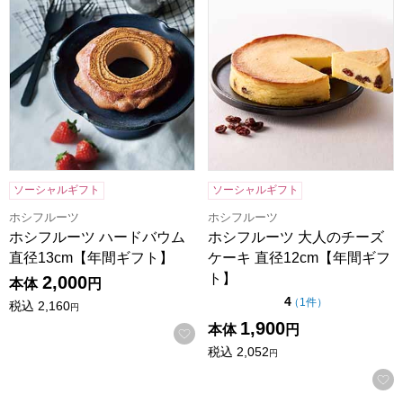
ソーシャルギフト
ソーシャルギフト
ホシフルーツ
ホシフルーツ
ホシフルーツ ハードバウム
ホシフルーツ 大人のチーズ
直径13cm【年間ギフト】
ケーキ 直径12cm【年間ギフ
ト】
2,000
本体
円
点（5点満点中）
4
の評価
（
1件
）
税込
2,160
円
1,900
本体
円
お気に入りに登録する
税込
2,052
円