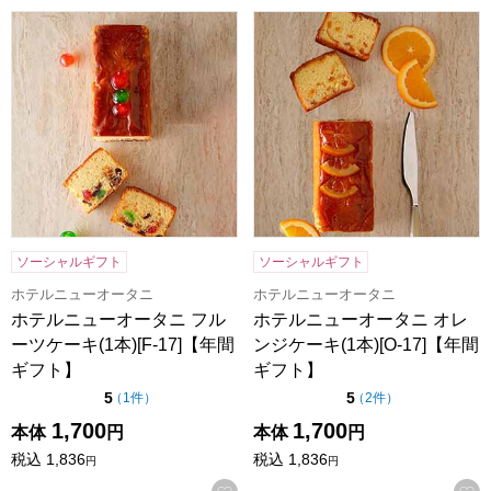
ホテルニューオータニ フルーツケーキ(1本)[F-17]【年間ギフ
ホテルニューオータニ オレンジケ
ソーシャルギフト
ソーシャルギフト
ホテルニューオータニ
ホテルニューオータニ
ホテルニューオータニ フル
ホテルニューオータニ オレ
ーツケーキ(1本)[F-17]【年間
ンジケーキ(1本)[O-17]【年間
ギフト】
ギフト】
点（5点満点中）
点（5点満点中）
5
5
の評価
の評価
（
1件
）
（
2件
）
1,700
1,700
本体
円
本体
円
税込
1,836
税込
1,836
円
円
お気に入りに登録する