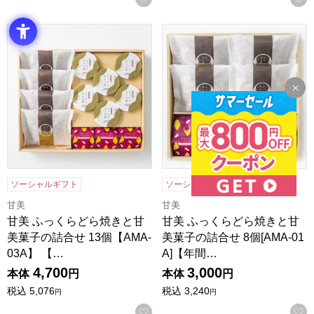
甘美 ふっくらどら焼きと甘美菓子の詰合せ 13個【AMA-03
甘美 ふっくらどら焼きと甘美菓子
ソーシャルギフト
ソーシャルギフト
甘美
甘美
甘美 ふっくらどら焼きと甘
甘美 ふっくらどら焼きと甘
美菓子の詰合せ 13個【AMA-
美菓子の詰合せ 8個[AMA-01
03A】 【…
A]【年間…
4,700
3,000
本体
円
本体
円
税込
5,076
税込
3,240
円
円
お気に入りに登録する