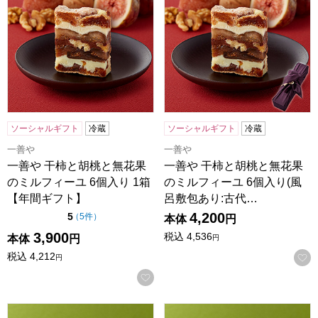
ソーシャルギフト
冷蔵
ソーシャルギフト
冷蔵
一善や
一善や
一善や 干柿と胡桃と無花果
一善や 干柿と胡桃と無花果
のミルフィーユ 6個入り 1箱
のミルフィーユ 6個入り(風
【年間ギフト】
呂敷包あり:古代…
4,200
点（5点満点中）
5
の評価
（
5件
）
本体
円
3,900
税込
4,536
本体
円
円
税込
4,212
円
お気に入りに登録する
一善や お濃茶ブラウニー 5個入り 1箱【年間ギフト】
一善や お濃茶ブラウニー 5個