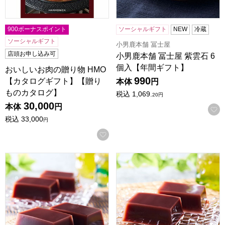
900ボーナスポイント
ソーシャルギフト
NEW
冷蔵
ソーシャルギフト
小男鹿本舗 冨士屋
店頭お申し込み可
小男鹿本舗 冨士屋 紫雲石 6
個入【年間ギフト】
おいしいお肉の贈り物 HMO
990
【カタログギフト】【贈り
本体
円
ものカタログ】
税込
1,069.
20
円
30,000
本体
円
税込
33,000
円
お気に入りに登録する
小男鹿本舗 冨士屋 水羊羹 15個入【年間ギフト】
小男鹿本舗 冨士屋 水羊羹 1