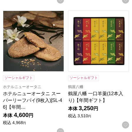
ホテルニューオータニ スーパーリーフパイ(9枚入)[SL-46]
鶴屋八幡 一口羊羹(12本入り
ソーシャルギフト
ソーシャルギフト
ホテルニューオータニ
鶴屋八幡
ホテルニューオータニ スー
鶴屋八幡 一口羊羹(12本入
パーリーフパイ(9枚入)[SL-4
り)【年間ギフト】
6]【年間…
3,250
本体
円
4,600
本体
円
税込
3,510
円
税込
4,968
円
お気に入りに登録する