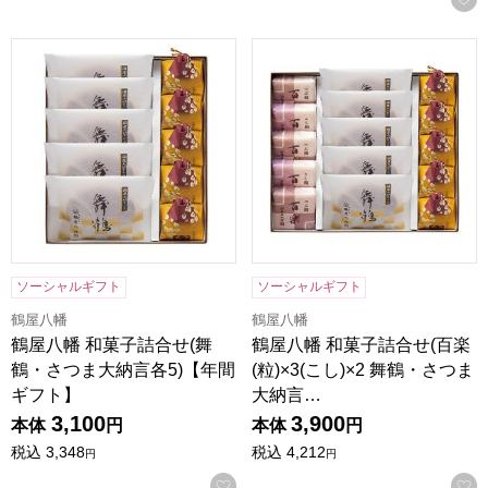
鶴屋八幡 和菓子詰合せ(舞鶴・さつま大納言各5)【年間ギフ
鶴屋八幡 和菓子詰合せ(百楽(粒
ソーシャルギフト
ソーシャルギフト
鶴屋八幡
鶴屋八幡
鶴屋八幡 和菓子詰合せ(舞
鶴屋八幡 和菓子詰合せ(百楽
鶴・さつま大納言各5)【年間
(粒)×3(こし)×2 舞鶴・さつま
ギフト】
大納言…
3,100
3,900
本体
円
本体
円
税込
3,348
税込
4,212
円
円
お気に入りに登録する