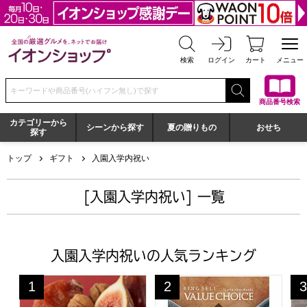
全国の厳選グルメを、ネットでお届け イオンショップ
検索
ログイン
カート
メニュー
検索キーワードまたは商品番号を入力してください
商品番号検索
カテゴリーから
シーンから探す
夏の贈りもの
おせち
探す
トップ
ギフト
入園入学内祝い
[入園入学内祝い] 一覧
入園入学内祝いの人気ランキング
一善や 干柿と胡桃と無花果のミルフィーユ 6個入り 1箱
バリューチョイス 新玉(あら
京
1
2
3
位
位
位