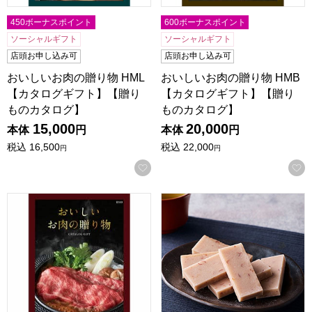
450ボーナスポイント
600ボーナスポイント
ソーシャルギフト
ソーシャルギフト
店頭お申し込み可
店頭お申し込み可
おいしいお肉の贈り物 HML
おいしいお肉の贈り物 HMB
【カタログギフト】【贈り
【カタログギフト】【贈り
ものカタログ】
ものカタログ】
15,000
20,000
本体
円
本体
円
税込
16,500
税込
22,000
円
円
お気に入りに登録する
おいしいお肉の贈り物 HMO【カタログギフト】【贈りもの
小男鹿本舗 冨士屋 紫雲石 6