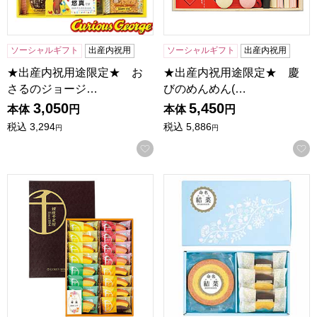
ソーシャルギフト
出産内祝用
ソーシャルギフト
出産内祝用
★出産内祝用途限定★ お
★出産内祝用途限定★ 慶
さるのジョージ…
びのめんめん(…
3,050
5,450
本体
円
本体
円
税込
3,294
税込
5,886
円
円
お気に入りに登録する
★出産内祝用途限定★ 銀座千疋屋 銀座フルーツクーヘン(計12個
★出産内祝用途限定★ バームクー