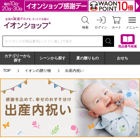
全国の厳選グルメを、ネットでお届け イオンショップ
検索
ログイン
カート
メニュー
検索キーワードまたは商品番号を入力してください
商品番号検索
カテゴリーから
シーンから探す
夏の贈りもの
おせち
探す
TOP
イオンの贈り物
出産内祝い