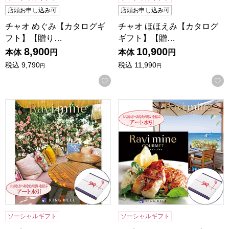
店頭お申し込み可
店頭お申し込み可
チャオ めぐみ【カタログギ
チャオ ほほえみ【カタログ
フト】【贈り…
ギフト】【贈…
8,900
10,900
本体
円
本体
円
税込
9,790
税込
11,990
円
円
お気に入りに登録する
ラヴィマイン アメジスト 【カタログギフト】【年間ギフト
ラヴィマイン トパーズ＆エコ
ソーシャルギフト
ソーシャルギフト