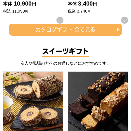
10,900
3,400
本体
円
本体
円
税込
11,990
税込
3,740
円
円
お気に入りに登録する
カタログギフト 全て見る
スイーツギフト
友人や職場の方へのお返しなどにおすすめです。
杵屋 書写 千年杉 小倉 1本入り【年間ギフト】
祇園きたざと パウンドケーキチ