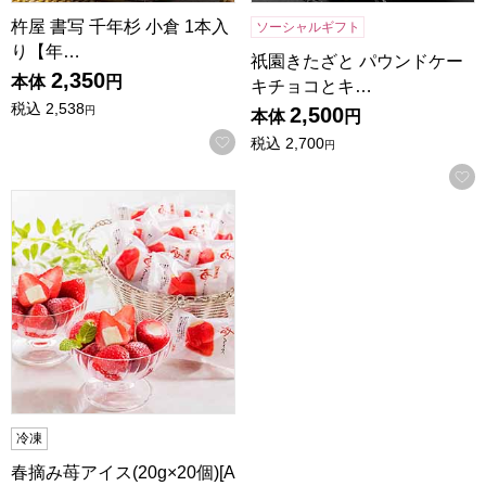
杵屋 書写 千年杉 小倉 1本入
ソーシャルギフト
り【年…
祇園きたざと パウンドケー
2,350
本体
円
キチョコとキ…
税込
2,538
2,500
円
本体
円
お気に入りに登録する
税込
2,700
円
春摘み苺アイス(20g×20個)[AH-HAW]【年間ギフト】
冷凍
春摘み苺アイス(20g×20個)[A