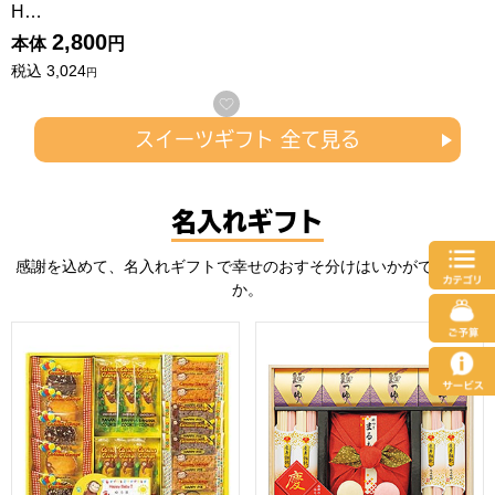
H…
2,800
本体
円
税込
3,024
円
お気に入りに登録する
スイーツギフト 全て見る
名入れギフト
感謝を込めて、名入れギフトで幸せのおすそ分けはいかがでしょう
か。
★出産内祝用途限定★ おさるのジョージ ハッピースイーツセット
★出産内祝用途限定★ 慶びのめん