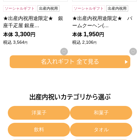
ソーシャルギフト
出産内祝用
ソーシャルギフト
出産内祝用
★出産内祝用途限定★ 銀
★出産内祝用途限定★ バ
座千疋屋 銀座…
ームクーヘン(…
3,300
1,950
本体
円
本体
円
税込
3,564
税込
2,106
円
円
お気に入りに登録する
名入れギフト 全て見る
出産内祝いカテゴリから選ぶ
洋菓子
和菓子
飲料
タオル