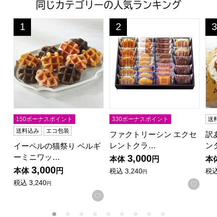
同じカテゴリーの人気ランキング
イーペルの猫祭り ベルギーミニワッフル【夏の贈りもの・お中
ファクトリーシン エクセレントク
訳
1
2
3
位
位
位
150ボーナスポイント
330ボーナスポイント
送
送料込み
エコ包装
ファクトリーシン エクセ
訳
レントクラ…
ン
イーペルの猫祭り ベルギ
ーミニワッ…
3,000
本体
円
本
3,000
本体
円
税込
3,240
税
円
税込
3,240
お気
円
お気に入りに登録する