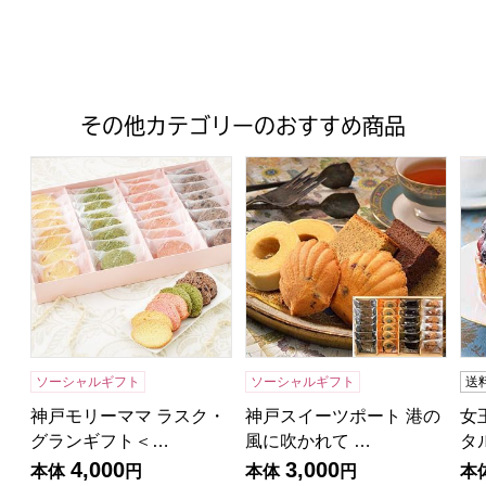
その他カテゴリーのおすすめ商品
神戸モリーママ ラスク・グランギフト＜4種詰合せ＞【年間ギフ
神戸スイーツポート 港の風に吹か
女
ソーシャルギフト
ソーシャルギフト
送
神戸モリーママ ラスク・
神戸スイーツポート 港の
女
グランギフト＜…
風に吹かれて …
タル
4,000
3,000
本体
円
本体
円
本