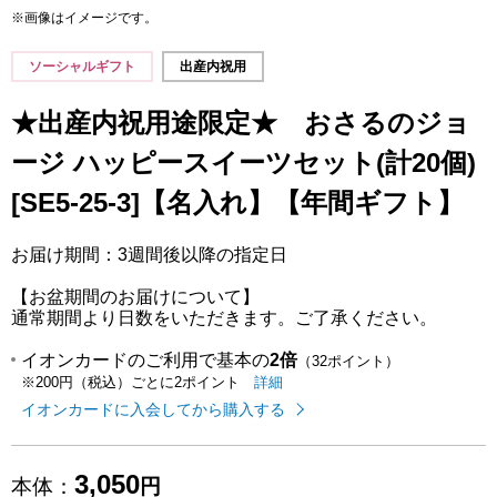
※画像はイメージです。
ソーシャルギフト
出産内祝用
★出産内祝用途限定★ おさるのジョ
ージ ハッピースイーツセット(計20個)
[SE5-25-3]【名入れ】【年間ギフト】
お届け期間：3週間後以降の指定日
【お盆期間のお届けについて】
通常期間より日数をいただきます。ご了承ください。
イオンカードのご利用で基本の
2倍
（32ポイント）
イオンカードのご利用でたまるポイ
はこちら
詳細
※200円（税込）ごとに2ポイント
イオンカードに入会してから購入する
3,050
本体：
円