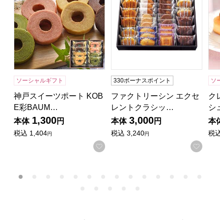
ソーシャルギフト
330ボーナスポイント
ソ
神戸スイーツポート KOB
ファクトリーシン エクセ
ク
E彩BAUM…
レントクラシッ…
シ
1,300
3,000
本体
円
本体
円
本
税込
1,404
税込
3,240
税
円
円
お気に入りに登録する
お気