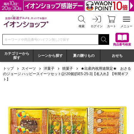
全国の厳選グルメを、ネットでお届け イオンショップ
検索
ログイン
カート
メニュー
検索キーワードまたは商品番号を入力してください
商品番号検索
カテゴリーから
シーンから探す
夏の贈りもの
おせち
探す
トップ
スイーツ
洋菓子
焼菓子
★出産内祝用途限定★ おさる
のジョージ ハッピースイーツセット(計20個)[SE5-25-3]【名入れ】【年間ギフ
ト】
★出産内祝用途限定★ おさるのジョージ ハッピースイーツセット(