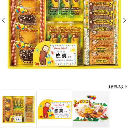
前の画像を表示する
1
枚目/
3
枚中