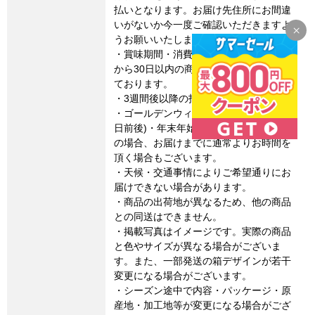
払いとなります。お届け先住所にお間違
いがないか今一度ご確認いただきますよ
うお願いいたします。
・賞味期間・消費期限は、製造・加工日
から30日以内の商品についてのみ記載し
ております。
・3週間後以降の指定日にお届けします。
・ゴールデンウィーク・お盆期間(8月15
日前後)・年末年始など連休に係るご注文
の場合、お届けまでに通常よりお時間を
頂く場合もございます。
・天候・交通事情によりご希望通りにお
届けできない場合があります。
・商品の出荷地が異なるため、他の商品
との同送はできません。
・掲載写真はイメージです。実際の商品
と色やサイズが異なる場合がございま
す。また、一部発送の箱デザインが若干
変更になる場合がございます。
・シーズン途中で内容・パッケージ・原
産地・加工地等が変更になる場合がござ