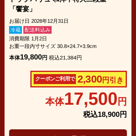
「饗宴」
お届け日 2026年12月31日
冷蔵
配送料込み
消費期限 1月2日
お重一段内寸サイズ 30.8×24.7×3.9cm
19,800
本体
円
税込21,384円
2,300
クーポンご利用で
円引き
17,500
本体
円
税込18,900円