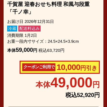
千賀屋 迎春おせち料理 和風与段重
「千ノ幸」
お届け日 2026年12月31日
冷蔵
配送料込み
消費期限 1月2日
お重一段内寸サイズ：24.5×24.5×3.9cm
59,000
本体
円
税込63,720円
10,000
クーポンご利用で
円引き
49,000
本体
円
税込52,920円