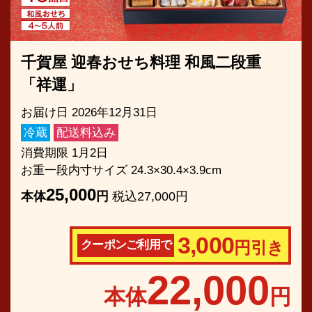
千賀屋 迎春おせち料理 和風二段重
「祥運」
お届け日 2026年12月31日
冷蔵
配送料込み
消費期限 1月2日
お重一段内寸サイズ 24.3×30.4×3.9cm
25,000
本体
円
税込27,000円
3,000
クーポンご利用で
円引き
22,000
本体
円