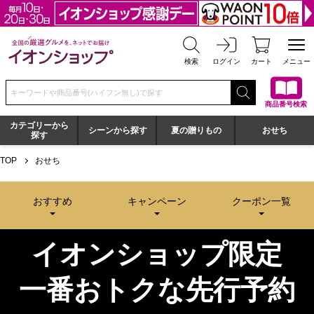
全国の厳選グルメを、ネットでお届け イオンショップ
検索
ログイン
カート
メニュー
検索キーワードまたは商品番号を入力してください
商品番号検索
カテゴリーから
シーンから探す
夏の贈りもの
おせち
探す
2027年 イオンのおせち
TOP
おせち
おすすめ
キャンペーン
クーポン一覧
イオンショップ限定
一番おトクな先行予約