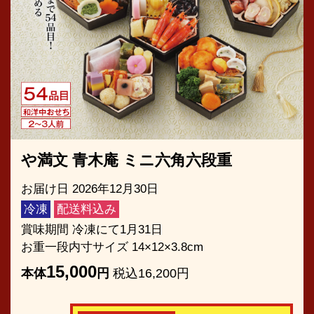
や満文 青木庵 ミニ六角六段重
お届け日 2026年12月30日
冷凍
配送料込み
賞味期間 冷凍にて1月31日
お重一段内寸サイズ 14×12×3.8cm
15,000
本体
円
税込16,200円