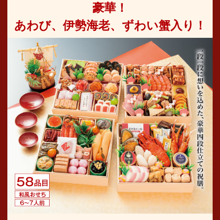
豪華！
あわび、伊勢海老、ずわい蟹入り！