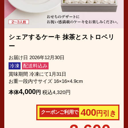
シェアするケーキ 抹茶とストロベリ
ー
お届け日 2026年12月30日
冷凍
配送料込み
賞味期間 冷凍にて1月31日
お重一段内寸サイズ 16×16×4.9cm
4,000
本体
円
税込4,320円
400
クーポンご利用で
円引き