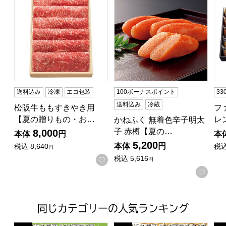
送料込み
冷凍
エコ包装
100ボーナスポイント
3
送料込み
冷蔵
松阪牛ももすきやき用
フ
【夏の贈りもの・お…
レ
かねふく 無着色辛子明太
子 赤樽【夏の…
8,000
本体
円
本
5,200
本体
円
税込
8,640
税
円
税込
5,616
お気に入りに登録する
円
お気に入りに登録する
お気
同じカテゴリーの人気ランキング