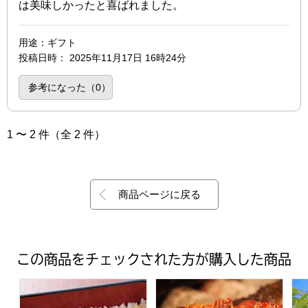
は美味しかったと喜ばれました。
用途
：ギフト
投稿日時
：
2025年11月17日 16時24分
参考になった（
0
）
1 〜 2 件（全 2 件）
商品ページに戻る
この商品をチェックされた方が購入した商品
送】
焼きうなぎ蒲焼 約80g×2 (L8217)【サクワ】【直送】
三河一色産 うなぎ蒲焼 50g×2 (L3785)【サクワ】
【神田明神下喜川】 国産手焼きうな
【う