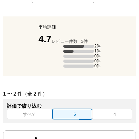
平均評価
点（5点満点中）
4.7
レビュー件数
3件
評価の内訳
2件
5点の評価は2件です（全体の66.7%）。
1件
4点の評価は1件です（全体の33.3%）。
0件
3点の評価は0件です。
0件
2点の評価は0件です。
0件
1点の評価は0件です。
1 〜 2 件（全 2 件）
評価で絞り込む
点の評価
点の評価
すべて
5
4
点（5点満点中）
5