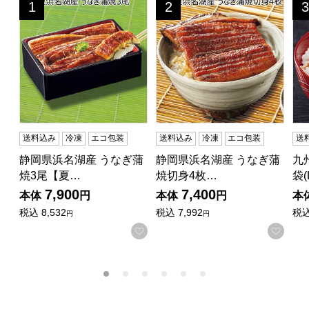
静岡県浜名湖産 うなぎ蒲焼3尾【夏の贈りもの・お中元】
静岡県浜名湖産 うなぎ蒲焼切
九
1
2
3
位
位
位
送料込み
冷凍
エコ包装
送料込み
冷凍
エコ包装
送
静岡県浜名湖産 うなぎ蒲
静岡県浜名湖産 うなぎ蒲
九
焼3尾【夏…
焼切身4枚…
袋(
7,900
7,400
本体
円
本体
円
本
税込
8,532
税込
7,992
税
円
円
お気に入りに登録する
お気