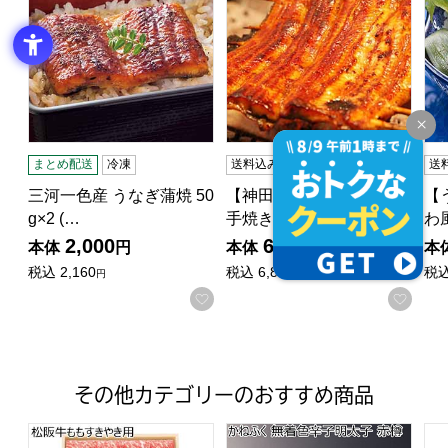
まとめ配送
冷凍
送料込み
冷凍
送
産
三河一色産 うなぎ蒲焼 50
【神田明神下喜川】 国産
【
g×2 (…
手焼きうなぎ蒲…
わ
2,000
6,300
本体
円
本体
円
本
税込
2,160
税込
6,804
税
円
円
お気に入りに登録する
お気に入りに登録する
お気
その他カテゴリーのおすすめ商品
元】【MK】
 エール・エルスイーツセット【おいしいお取り寄せ】
松阪牛ももすきやき用【夏の贈りもの・お中元】
かねふく 無着色辛子明太子 
フ