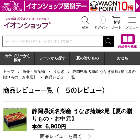
全国の厳選グルメを、ネットでお届け イオンショップ
検索
ログイン
カート
メニュー
検索キーワードまたは商品番号を入力してください
商品番号検索
カテゴリーから
シーンから探す
夏の贈りもの
おせち
探す
トップ
魚介・海産物
うなぎ
静岡県浜名湖産 うなぎ蒲焼2尾【夏の
贈りもの・お中元】
商品レビュー一覧
点
静岡県浜名湖産 うなぎ蒲焼2尾【夏の贈りもの・お中元】：商
商品レビュー一覧（
5
のレビュー）
静岡県浜名湖産 うなぎ蒲焼2尾【夏の贈
りもの・お中元】
6,900
本体
円
商品レビューを書く