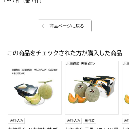
1 〜 7 件（全 7 件）
商品ページに戻る
この商品をチェックされた方が購入した商品
ス(青)(お届け期間：6/25〜8/15)【夏の贈りもの・お中元】
) 味自信作 大玉メロン(赤と青)(お届け期間：6/25〜8/15)
茨城県産 JA茨城旭村 プレミアムアールスメロン(1箱(2玉入り
北海道産 天果メロン(お届け期間
北
送料込み
送料込み
無包装
送