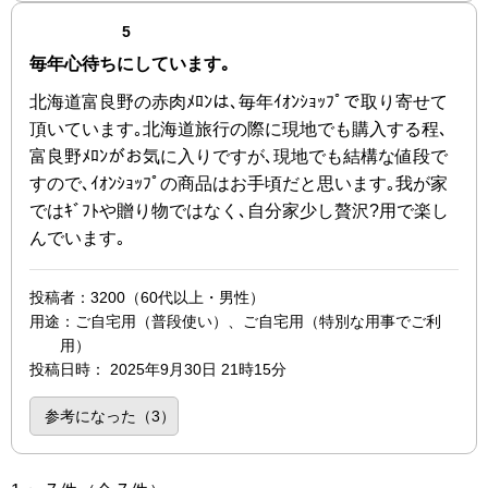
点（5点満点中）
5
毎年心待ちにしています｡
北海道富良野の赤肉ﾒﾛﾝは､毎年ｲｵﾝｼｮｯﾌﾟで取り寄せて
頂いています｡北海道旅行の際に現地でも購入する程､
富良野ﾒﾛﾝがお気に入りですが､現地でも結構な値段で
すので､ｲｵﾝｼｮｯﾌﾟの商品はお手頃だと思います｡我が家
ではｷﾞﾌﾄや贈り物ではなく､自分家少し贅沢?用で楽し
んでいます｡
投稿者
：3200（60代以上・男性）
用途
：ご自宅用（普段使い）、ご自宅用（特別な用事でご利
用）
投稿日時
：
2025年9月30日 21時15分
参考になった（
3
）