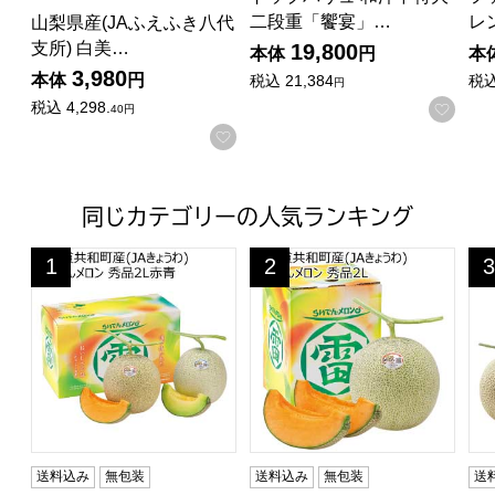
二段重「饗宴」…
レ
山梨県産(JAふえふき八代
支所) 白美…
19,800
本体
円
本
3,980
本体
円
税込
21,384
税
円
税込
4,298.
お気に入りに登録する
お気
40円
お気に入りに登録する
同じカテゴリーの人気ランキング
北海道共和町産(JAきょうわ) らいでんメロン 秀品2L赤青(
北海道共和町産(JAきょうわ) 
北
1
2
3
位
位
位
送料込み
無包装
送料込み
無包装
送