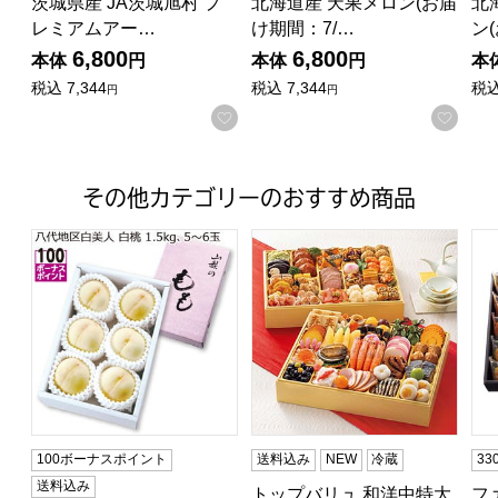
園)
茨城県産 JA茨城旭村 プ
北海道産 天果メロン(お届
北
レミアムアー…
け期間：7/…
ン
6,800
6,800
本体
円
本体
円
本
税込
7,344
税込
7,344
税
円
円
お気に入りに登録する
お気に入りに登録する
お気
その他カテゴリーのおすすめ商品
オススメジェラート計12個【おいしいお取り寄せ】
ル5種セット【夏の贈りもの・お中元】[ATH-3]
山梨県産(JAふえふき八代支所) 白美人 白桃 1.5kg5〜6玉【お
トップバリュ 和洋中特大二段重
フ
100ボーナスポイント
送料込み
NEW
冷蔵
3
送料込み
ー
トップバリュ 和洋中特大
フ