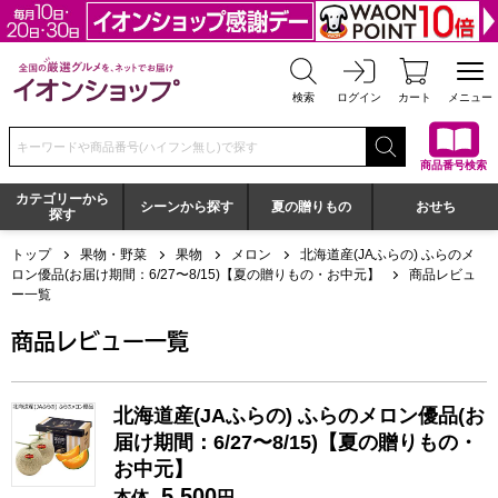
全国の厳選グルメを、ネットでお届け イオンショップ
検索
ログイン
カート
メニュー
検索キーワードまたは商品番号を入力してください
商品番号検索
カテゴリーから
シーンから探す
夏の贈りもの
おせち
探す
トップ
果物・野菜
果物
メロン
北海道産(JAふらの) ふらのメ
ロン優品(お届け期間：6/27〜8/15)【夏の贈りもの・お中元】
商品レビュ
ー一覧
北海道産(JAふらの) ふらのメロン優品(お届け期間：6/27〜8
商品レビュー一覧
北海道産(JAふらの) ふらのメロン優品(お
届け期間：6/27〜8/15)【夏の贈りもの・
お中元】
5,500
本体
円