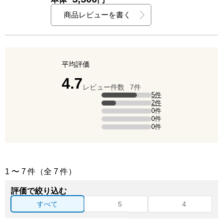
商品レビューを書く
平均評価
点（5点満点中）
4.7
レビュー件数
7件
評価の内訳
5件
5点の評価は5件です（全体の71.4%）。
2件
4点の評価は2件です（全体の28.6%）。
0件
3点の評価は0件です。
0件
2点の評価は0件です。
0件
1点の評価は0件です。
1 〜 7 件（全 7 件）
評価で絞り込む
点の評価
点の評価
すべて
5
4