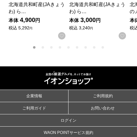
北海道共和町産(JAきょう
北海道共和町産(JAきょう
北
わ) ら…
わ) ら…
の
4,900
3,000
本体
円
本体
円
本
税込
5,292
税込
3,240
税
円
円
お気に入りに登録する
お気
企業情報
ご利用規約
ご利用ガイド
お問い合わせ
ログイン
WAON POINTサービス規約