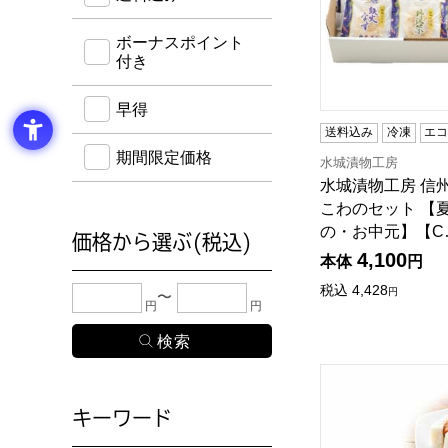
ボーナスポイント
付き
早得
送料込み
冷凍
エ
期間限定価格
水城漬物工房
水城漬物工房 信
こわのセット 【
の・お中元】【C
価格から選ぶ(税込)
4,100
本体
円
税込
4,428
下限金額・上限金額のどちらか１つまたは両方に、
円
円
円
井筒まい泉 まい泉
キーワード