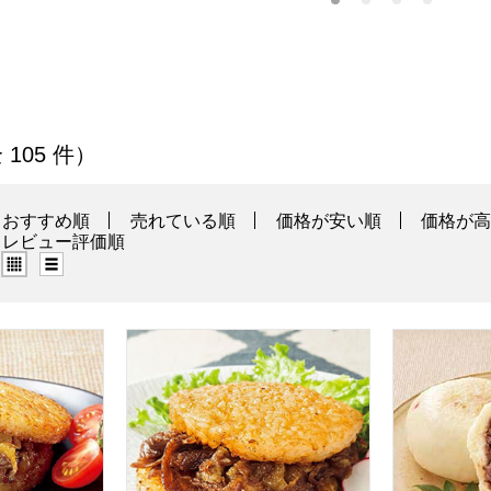
」の商品一覧
 105 件）
おすすめ順
売れている順
価格が安い順
価格が
レビュー評価順
グリッド表示（タイル表示）
リスト表示
バーガー＜チーズ＞×8個入り(L8334)【サマーセール】【サク
叙々苑 焼肉ライスバーガー＜特製＞×8個入り(
【アウトレット