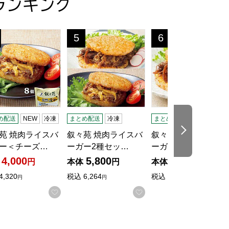
ランキング
32)【サマーセール】【サクワ】
ンド(冷凍・6切) 6切(3切×2パック)【＠FROZEN】
苑 焼肉ライスバーガー＜チーズ＞×8個入り(L8334)【サマー
叙々苑 焼肉ライスバーガー2種セット＜特製5個
叙々苑 焼肉ライスバー
5
6
位
位
め配送
NEW
冷凍
まとめ配送
冷凍
まとめ配送
冷凍
次の商品
苑 焼肉ライスバ
叙々苑 焼肉ライスバ
叙々苑 焼肉ライスバ
ー＜チーズ…
ーガー2種セッ…
ーガー＜特製＞…
4,000
5,800
5,800
円
本体
円
本体
円
4,320
税込
6,264
税込
6,264
円
円
円
お気に入りに登録する
お気に入りに登録する
入りに登録する