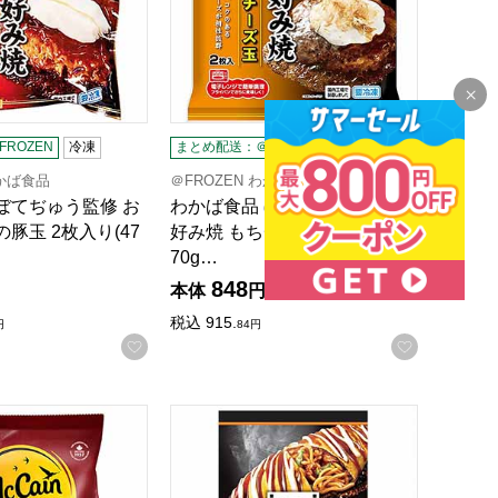
ROZEN
冷凍
まとめ配送：＠FROZEN
冷凍
わかば食品
＠FROZEN わかば食品
ぼてぢゅう監修 お
わかば食品 ぼてじゅう監修 お
豚玉 2枚入り(47
好み焼 もちチーズ玉 2枚入り(4
70g…
848
本体
円
税込
915.
円
84
円
録する
お気に入りに登録する
お気に入
】
ト 650g【＠FROZEN】
ン・フーズ マッケイン スーパークリスプスパイシー ストレートカッ
千房ホールディングス 千房 オムそば 1食(2