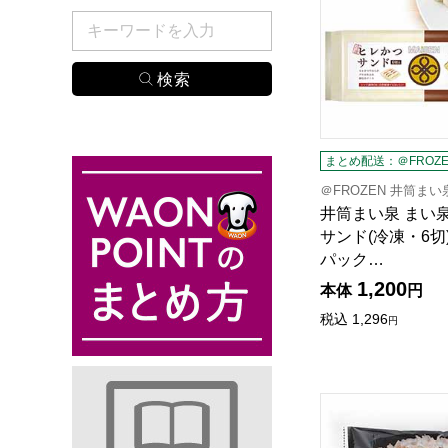
検索したい商品のキーワードを入力してください。
まとめ配送：＠FROZE
＠FROZEN 井筒まい
井筒まい泉 まい
サンド(冷凍・6切) 
パック…
1,200
本体
円
税込
1,296
円
千房ホールディング