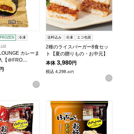
ROZEN
冷凍
送料込み
冷凍
エコ包装
LUX
2種のライスバーガー8食セッ
L LOUNGE カレーま
ト【夏の贈りもの・お中元】
個入【＠FRO…
3,980
本体
円
円
税込
4,298.
40
円
お気に入
録する
お気に入りに登録する
贈りもの・お中元】【CB】
てぢゅう監修 お好み焼 究極の豚玉 2枚入り(470g)【＠FROZ
わかば食品 ぼてじゅう監修 お好み焼 もちチ