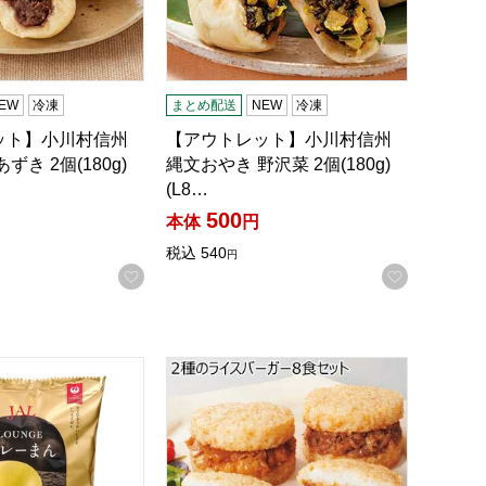
EW
冷凍
まとめ配送
NEW
冷凍
ット】小川村信州
【アウトレット】小川村信州
ずき 2個(180g)
縄文おやき 野沢菜 2個(180g)
(L8…
500
本体
円
税込
540
円
お気に入りに登録する
お気に入
録する
N】
L LOUNGE カレーまん 40gX6個入【＠FROZEN】
2種のライスバーガー8食セット【夏の贈