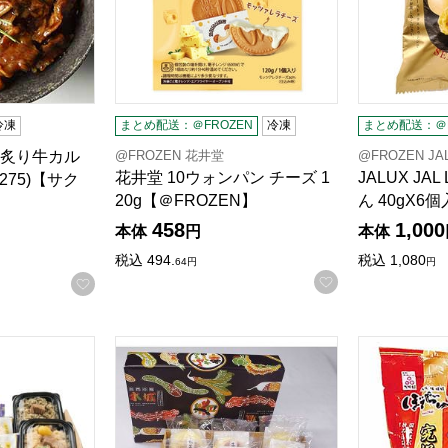
る商品から絞りこむことができます。
冷凍
まとめ配送：＠FROZEN
冷凍
まとめ配送：＠F
@FROZEN 花井堂
@FROZEN JA
炙り牛カル
花井堂 10ウォンパン チーズ 1
JALUX JA
7275)【サク
20g【＠FROZEN】
ん 40gX6
458
1,000
本体
円
本体
税込
494.
税込
1,080
64
円
円
お気に入りに登
お気に入りに登録する
州おやきとおこわのセット 【夏の贈りもの・お中元】【CB】
水城漬物工房 信州おやき10個セット 【夏の
わかば食品 ぼ
商品から絞り込むことができます。