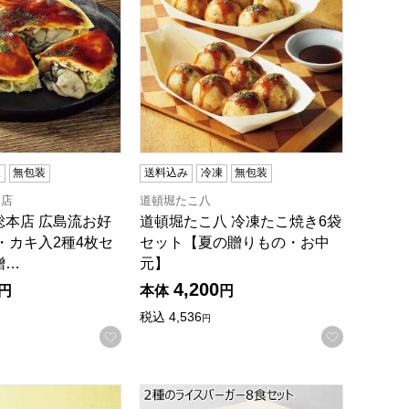
凍
無包装
送料込み
冷凍
無包装
本店
道頓堀たこ八
総本店 広島流お好
道頓堀たこ八 冷凍たこ焼き6袋
・カキ入2種4枚セ
セット【夏の贈りもの・お中
贈…
元】
4,200
円
本体
円
税込
4,536
円
録する
お気に入りに登録する
お気に入
贈りもの・お中元】[SAS-30]
バーガーセット【夏の贈りもの・お中元】[RB10-M]
2種のライスバーガー8食セット【夏の贈