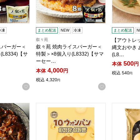
冷凍
まとめ配送
NEW
冷凍
まとめ配送
N
叙々苑
【アウトレ
スバーガー＜
叙々苑 焼肉ライスバーガー＜
縄文おやき あ
L8334)【サ
特製＞×8個入り(L8332)【サマ
(L8…
ーセー…
500
本体
円
4,000
本体
円
税込
540
円
税込
4,320
円
お気に入りに登録する
お気に入りに登
り牛カルビ丼の具 110g(L7275)【サクワ】
花井堂 10ウォンパン チーズ 120g【＠FROZE
JALUX JA