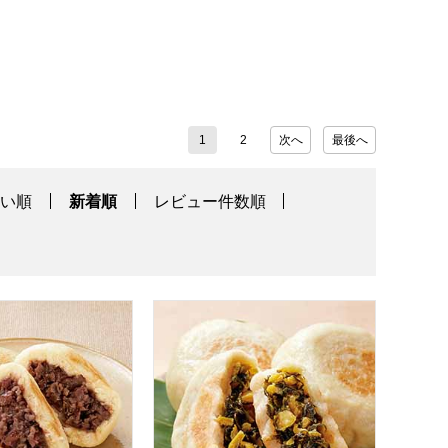
1
2
次へ
最後へ
高い順
新着順
レビュー件数順
ワ】
L8332)【サマーセール】【サクワ】
】小川村信州縄文おやき あずき 2個(180g) (L8161)【サク
【アウトレット】小川村信州縄文おやき 野沢菜 