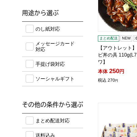
用途から選ぶ
のし紙・メッセージカード・手提げ袋に対応してい
のし紙対応
まとめ配送
NEW
メッセージカード
【アウトレット】
対応
ビ丼の具 110g(L
ワ】
手提げ袋対応
250
本体
円
ソーシャルギフト
税込
270
円
その他の条件から選ぶ
水城漬物工房 信
送料込み・ボーナスポイント付き・早得・期間限定
まとめ配送対応
送料込み