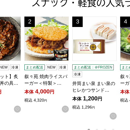
スナック・軽食の人気
ト】炙り牛カルビ丼の具 110g(L7275)【サクワ】
叙々苑 焼肉ライスバーガー＜特製＞×8個入り(L83
井筒まい泉 まい泉のヒレかつサ
叙々
2
3
4
位
位
位
NEW
冷凍
まとめ配送
NEW
冷凍
まとめ配送：＠FROZEN
まと
冷凍
ット】炙
叙々苑 焼肉ライスバ
叙々
丼の具…
ーガー＜特製＞…
ーガ
井筒まい泉 まい泉の
ヒレかつサンド…
4,000
円
本体
円
本体
1,200
本体
円
税込
4,320
税込
円
税込
1,296
円
お気に入りに登録する
お気に入りに登録する
お気に