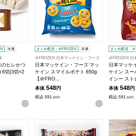
N
冷凍
まとめ配送：＠FROZEN
冷凍
まとめ配送：＠F
泉
＠FROZEN 日本マッケイン・フーズ
＠FROZEN 
泉のヒレかつ
日本マッケイン・フーズ マッ
日本マッケ
6切(3切×2
ケイン スマイルポテト 650g
ケイン ス
【＠FRO…
イシー スト
548
548
本体
円
本体
円
税込
591.
税込
591.
84
円
84
円
お気に入りに登録する
お気に入りに登
ス 千房 豚肉入りお好み焼 一人前(235g)【＠FROZEN】
千房ホールディングス 千房 大阪名店の味豚玉 一人
みっちゃん総