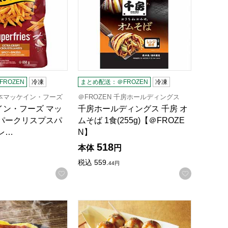
ROZEN
冷凍
まとめ配送：＠FROZEN
冷凍
日本マッケイン・フーズ
＠FROZEN 千房ホールディングス
イン・フーズ マッ
千房ホールディングス 千房 オ
ーパークリスプスパ
ムそば 1食(255g)【＠FROZE
レ…
N】
518
本体
円
税込
559.
44
円
録する
お気に入りに登録する
お気に入
前(256g)【＠FROZEN】
本店 広島流お好み焼 そば入・カキ入2種4枚セット【夏の贈りも
道頓堀たこ八 冷凍たこ焼き6袋セット【