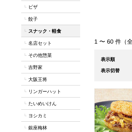
ピザ
餃子
スナック・軽食
「スナック・軽食
1 〜 60 件（全
名店セット
その他惣菜
表示順
吉野家
表示切替
大阪王将
リンガーハット
叙々苑 焼肉ライス
たいめいけん
ヨシカミ
銀座梅林