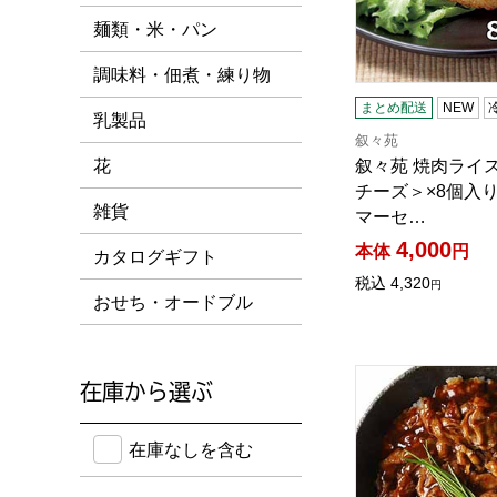
麺類・米・パン
調味料・佃煮・練り物
まとめ配送
NEW
乳製品
叙々苑
叙々苑 焼肉ライ
花
チーズ＞×8個入り(
雑貨
マーセ…
4,000
本体
円
カタログギフト
税込
4,320
円
おせち・オードブル
【アウトレット】炙
在庫から選ぶ
在庫のない商品を含めて検索することができます。
在庫なしを含む