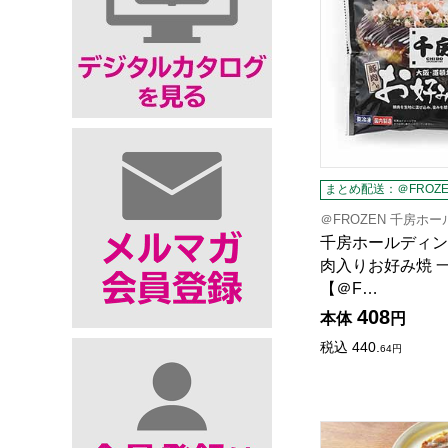
まとめ配送：＠FROZE
＠FROZEN 千房ホ
千房ホールディン
肉入りお好み焼 一人
【＠F…
408
本体
円
税込
440.
64
円
京都どんぐり 京