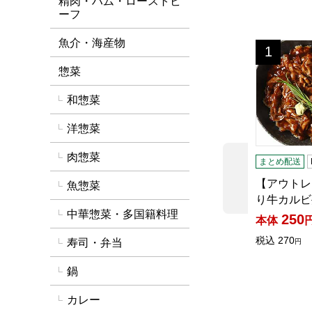
精肉・ハム・ローストビ
ーフ
魚介・海産物
【アウトレッ
1
位
惣菜
和惣菜
洋惣菜
肉惣菜
まとめ配送
前の商品
【アウトレ
魚惣菜
り牛カルビ
中華惣菜・多国籍料理
250
本体
税込
270
寿司・弁当
円
鍋
カレー