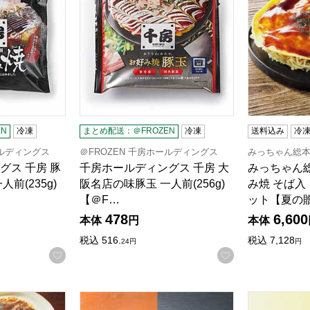
N
冷凍
まとめ配送：＠FROZEN
冷凍
送料込み
冷
ールディングス
＠FROZEN 千房ホールディングス
みっちゃん総
グス 千房 豚
千房ホールディングス 千房 大
みっちゃん
前(235g)
阪名店の味豚玉 一人前(256g)
み焼 そば入
【＠F…
ット【夏の
478
6,600
本体
円
本体
税込
516.
税込
7,128
24
円
円
お気に入りに登録する
お気に入りに登
野菜の入った京風お好み焼セット【夏の贈りもの・お中元】
元祖たこ昌 たこ昌のたこ焼＆明石焼セット【夏の
松屋 ライス