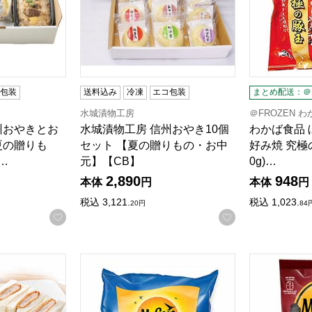
コ包装
送料込み
冷凍
エコ包装
まとめ配送：＠F
水城漬物工房
＠FROZEN 
州おやきとお
水城漬物工房 信州おやき10個
わかば食品 
夏の贈りも
セット 【夏の贈りもの・お中
好み焼 究極の
…
元】【CB】
0g)…
2,890
948
本体
円
本体
円
税込
3,121.
税込
1,023.
検索したい金額を入力してください。
20
円
84
お気に入りに登録する
お気に入りに登
のヒレかつサンド(冷凍・6切) 6切(3切×2パック)【＠FROZEN
日本マッケイン・フーズ マッケイン スマイルポテ
日本マッケイ