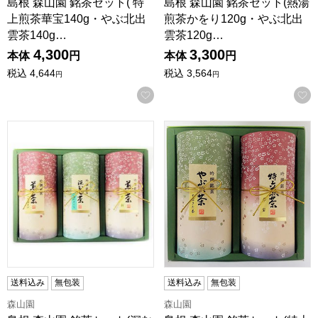
島根 森山園 銘茶セット( 特
島根 森山園 銘茶セット(熱湯
上煎茶華宝140g・やぶ北出
煎茶かをり120g・やぶ北出
雲茶140g…
雲茶120g…
4,300
3,300
本体
円
本体
円
税込
4,644
税込
3,564
円
円
お気に入りに登録する
島根 森山園 銘茶セット(深むし茶森のみどり130g・上煎茶八
島根 森山園 銘茶セット(特上
送料込み
無包装
送料込み
無包装
森山園
森山園