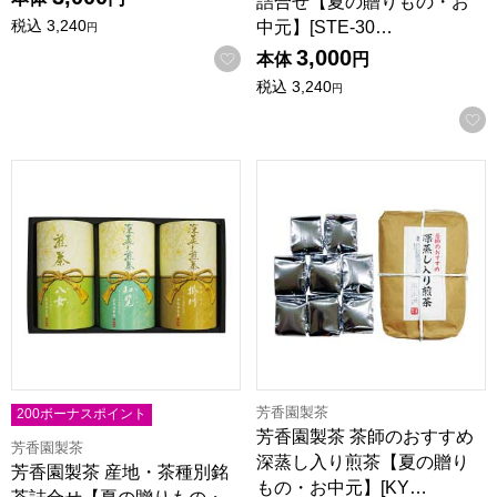
詰合せ【夏の贈りもの・お
税込
3,240
中元】[STE-30…
円
3,000
お気に入りに登録する
本体
円
税込
3,240
円
芳香園製茶 産地・茶種別銘茶詰合せ【夏の贈りもの・お中元】[BL
芳香園製茶 茶師のおすすめ深蒸
芳香園製茶
200ボーナスポイント
芳香園製茶 茶師のおすすめ
芳香園製茶
深蒸し入り煎茶【夏の贈り
芳香園製茶 産地・茶種別銘
もの・お中元】[KY…