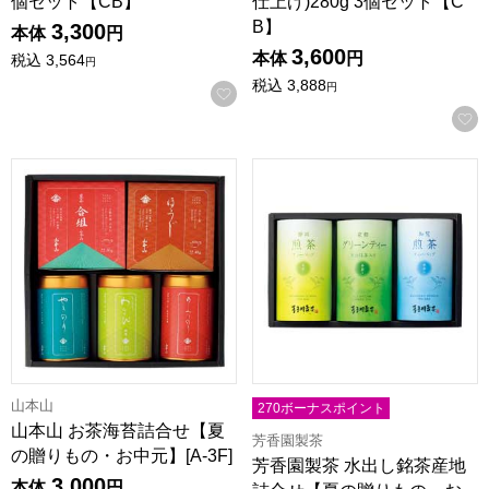
個セット【CB】
仕上げ)280g 3個セット【C
B】
3,300
本体
円
3,600
本体
円
税込
3,564
円
税込
3,888
円
お気に入りに登録する
山本山 お茶海苔詰合せ【夏の贈りもの・お中元】[A-3F]
芳香園製茶 水出し銘茶産地詰合せ
山本山
270ボーナスポイント
山本山 お茶海苔詰合せ【夏
芳香園製茶
の贈りもの・お中元】[A-3F]
芳香園製茶 水出し銘茶産地
3,000
本体
円