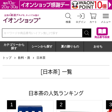
全国の厳選グルメを、ネットでお届け イオンショップ
検索
ログイン
カート
メニュー
検索キーワードまたは商品番号を入力してください
商品番号検索
カテゴリーから
シーンから探す
夏の贈りもの
おせち
探す
トップ
飲料・酒
日本茶
[日本茶] 一覧
日本茶の人気ランキング
コカ・コーラ 健康飲料詰合せ【夏の贈りもの・お中元】[CKD
芳香園製茶 産地・茶種別銘茶詰合
山
1
2
3
位
位
位