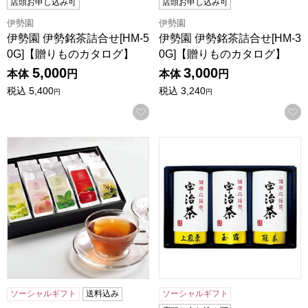
店頭お申し込み可
店頭お申し込み可
伊勢園
伊勢園
伊勢園 伊勢銘茶詰合せ[HM-5
伊勢園 伊勢銘茶詰合せ[HM-3
0G]【贈りものカタログ】
0G]【贈りものカタログ】
5,000
3,000
本体
円
本体
円
税込
5,400
税込
3,240
円
円
お気に入りに登録する
京都 菊乃井 無碍山房 無碍香茶詰合せ(ティーバッグ) バニ
宇治茶「健康応援茶」[KOB-
ソーシャルギフト
送料込み
ソーシャルギフト