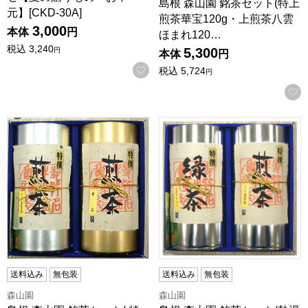
島根 森山園 銘茶セット(特上
元】[CKD-30A]
煎茶華宝120g・上煎茶八雲
3,000
本体
円
ほまれ120…
税込
3,240
5,300
円
本体
円
お気に入りに登録する
税込
5,724
円
島根 森山園 銘茶セット( 特上煎茶華宝140g・やぶ北出雲茶1
島根 森山園 銘茶セット(熱湯
送料込み
無包装
送料込み
無包装
森山園
森山園