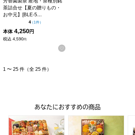
芳香園製茶 産地・茶種別銘
茶詰合せ【夏の贈りもの・
お中元】[BLE-5…
点（5点満点中）
4
の評価
（
1件
）
4,250
本体
円
税込
4,590
円
お気に入りに登録する
1 〜 25 件（全 25 件）
あなたにおすすめの商品
トップバリュ 和洋中特大二段重「饗宴」(きょうえん)【4
トップバリュ 和風三段重「慶」
フ