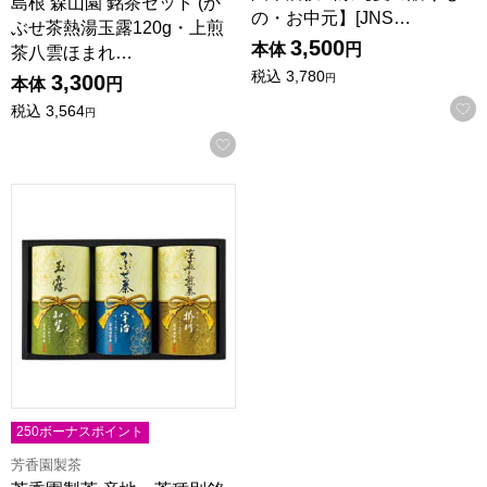
島根 森山園 銘茶セット (か
の・お中元】[JNS…
ぶせ茶熱湯玉露120g・上煎
3,500
本体
円
茶八雲ほまれ…
税込
3,780
3,300
円
本体
円
税込
3,564
円
お気に入りに登録する
芳香園製茶 産地・茶種別銘茶詰合せ【夏の贈りもの・お中元】[BL
250ボーナスポイント
芳香園製茶