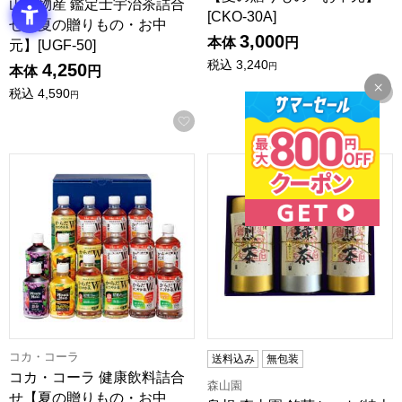
山城物産 鑑定士宇治茶詰合
[CKO-30A]
せ【夏の贈りもの・お中
3,000
本体
円
元】[UGF-50]
税込
3,240
4,250
円
本体
円
税込
4,590
円
お気に入りに登録する
コカ・コーラ 健康飲料詰合せ【夏の贈りもの・お中元】[CKD-
島根 森山園 銘茶セット(特上
コカ・コーラ
送料込み
無包装
コカ・コーラ 健康飲料詰合
森山園
せ【夏の贈りもの・お中