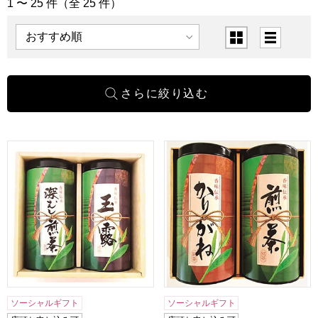
1 〜 25 件（全 25 件）
「日本茶」の商品一覧
表示順
表示切替
伊勢園 伊勢銘茶詰合せ[HM-50G]【贈りものカタログ】
伊勢園 伊勢銘茶詰合せ[HM-3
ソーシャルギフト
ソーシャルギフト