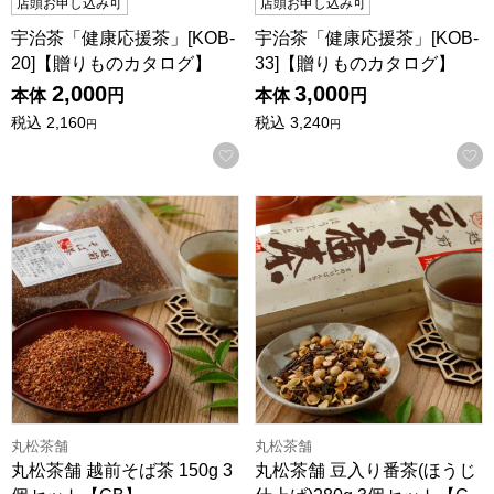
店頭お申し込み可
店頭お申し込み可
宇治茶「健康応援茶」[KOB-
宇治茶「健康応援茶」[KOB-
20]【贈りものカタログ】
33]【贈りものカタログ】
2,000
3,000
本体
円
本体
円
税込
2,160
税込
3,240
円
円
お気に入りに登録する
丸松茶舗 越前そば茶 150g 3個セット【CB】
丸松茶舗 豆入り番茶(ほうじ仕上
丸松茶舗
丸松茶舗
丸松茶舗 越前そば茶 150g 3
丸松茶舗 豆入り番茶(ほうじ