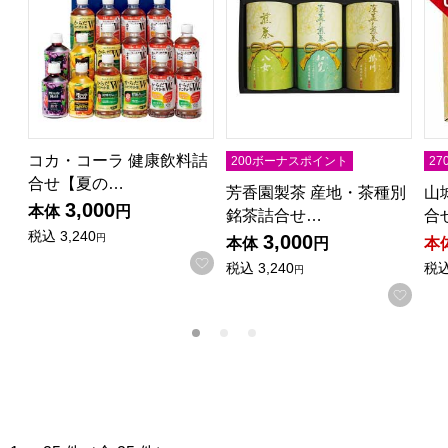
コカ・コーラ 健康飲料詰
200ボーナスポイント
2
合せ【夏の…
芳香園製茶 産地・茶種別
山
3,000
本体
円
銘茶詰合せ…
合
税込
3,240
3,000
円
本体
円
本
お気に入りに登録する
税込
3,240
税
円
お気