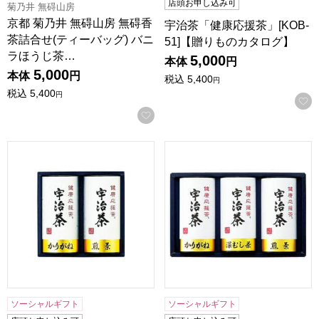
店頭お申し込み可
菊乃井 無碍山房
京都 菊乃井 無碍山房 無碍香
宇治茶「健康応援茶」[KOB-
茶詰合せ(ティーバッグ) バニ
51]【贈りものカタログ】
ラほうじ茶…
5,000
本体
円
5,000
本体
円
税込
5,400
円
税込
5,400
円
お気に入りに登録する
宇治茶「健康応援茶」[KOB-20]【贈りものカタログ】
宇治茶「健康応援茶」[KOB-
ソーシャルギフト
ソーシャルギフト