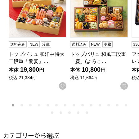
送料込み
NEW
冷蔵
送料込み
NEW
冷蔵
3
トップバリュ 和洋中特大
トップバリュ 和風三段重
フ
二段重「饗宴」…
「慶」(よろこ…
レ
19,800
10,800
本体
円
本体
円
本
税込
21,384
税込
11,664
税
円
円
お気に入りに登録する
お気
カテゴリーから選ぶ