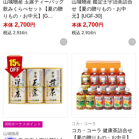
山城物産 玉露ティーバッグ
山城物産 鑑定士宇治茶詰合
飲みくらべセット【夏の贈
せ【夏の贈りもの・お中
りもの・お中元】[G…
元】[UGF-30]
2,700
2,700
本体
円
本体
円
税込
2,916
税込
2,916
円
円
お気に入りに登録する
山城物産 鑑定士宇治茶詰合せ【夏の贈りもの・お中元】[UGF-
コカ・コーラ 健康茶詰合せ【夏
コカ・コーラ
300ボーナスポイント
コカ・コーラ 健康茶詰合せ
山城物産
【夏の贈りもの・お中元】