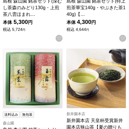
島根 森山園 銘茶セット(深む
島根 森山園 銘茶セット(特上
し茶森のみどり130g・上煎
煎茶華宝140g・やぶきた茶1
茶八雲ほまれ…
40g)【…
5,300
4,300
本体
円
本体
円
税込
5,724
税込
4,644
円
円
お気に入りに登録する
島根 森山園 銘茶セット (かぶせ茶熱湯玉露120g・上煎茶八
新井園本店 天皇杯受賞新井園本
新井園本店
送料込み
無包装
新井園本店 天皇杯受賞新井
森山園
園本店狭山茶【夏の贈りも