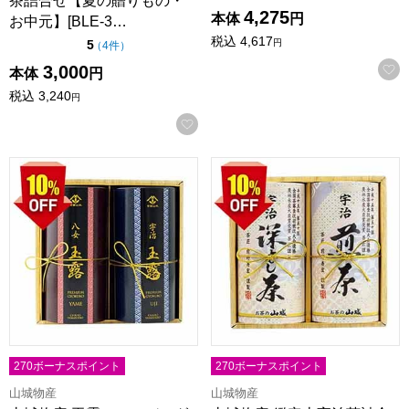
茶詰合せ【夏の贈りもの・
4,275
本体
円
お中元】[BLE-3…
税込
4,617
点（5点満点中）
円
5
の評価
（
4件
）
3,000
本体
円
税込
3,240
円
お気に入りに登録する
山城物産 玉露ティーバッグ飲みくらべセット【夏の贈りもの・お
山城物産 鑑定士宇治茶詰合せ【
270ボーナスポイント
270ボーナスポイント
山城物産
山城物産