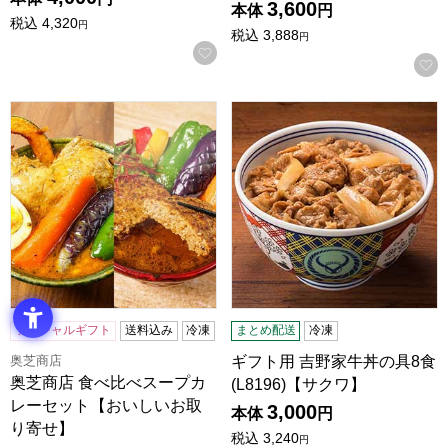
3,600
本体
円
税込
4,320
円
税込
3,888
円
お気に入りに登録する
奥芝商店 食べ比べスープカレーセット【おいしいお取り寄せ
ギフト用 吉野家牛丼の具8食 (L
ソーシャルギフト
送料込み
冷凍
まとめ配送
冷凍
奥芝商店
ギフト用 吉野家牛丼の具8食
奥芝商店 食べ比べスープカ
(L8196)【サクワ】
レーセット【おいしいお取
3,000
本体
円
り寄せ】
税込
3,240
円