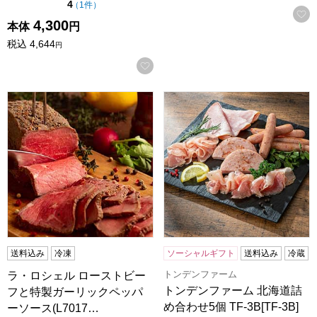
点（5点満点中）
4
の評価
（
1件
）
4,300
本体
円
税込
4,644
円
お気に入りに登録する
ラ・ロシェル ローストビーフと特製ガーリックペッパーソース(
トンデンファーム 北海道詰め合わ
送料込み
冷凍
ソーシャルギフト
送料込み
冷蔵
トンデンファーム
ラ・ロシェル ローストビー
トンデンファーム 北海道詰
フと特製ガーリックペッパ
め合わせ5個 TF-3B[TF-3B]
ーソース(L7017…