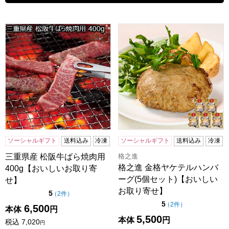
三重県産 松阪牛ばら焼肉用 400g【おいしいお取り寄せ】
格之進 金格ヤケテルハンバー
ソーシャルギフト
送料込み
冷凍
ソーシャルギフト
送料込み
冷凍
格之進
三重県産 松阪牛ばら焼肉用
格之進 金格ヤケテルハンバ
400g【おいしいお取り寄
ーグ(5個セット)【おいしい
せ】
お取り寄せ】
点（5点満点中）
5
の評価
（
2件
）
点（5点満点中）
5
の評価
（
2件
）
6,500
本体
円
5,500
本体
円
税込
7,020
円