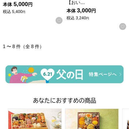
【おい…
5,000
本体
円
3,000
本体
円
税込
5,400
円
税込
3,240
円
お気に入りに登録する
1 〜 8 件（全 8 件）
あなたにおすすめの商品
トップバリュ 和洋中特大二段重「饗宴」(きょうえん)【4
トップバリュ 和風三段重「慶」
フ