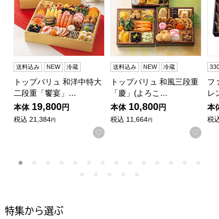
送料込み
NEW
冷蔵
送料込み
NEW
冷蔵
3
トップバリュ 和洋中特大
トップバリュ 和風三段重
フ
二段重「饗宴」…
「慶」(よろこ…
レ
19,800
10,800
本体
円
本体
円
本
税込
21,384
税込
11,664
税
円
円
お気に入りに登録する
お気
特集から選ぶ