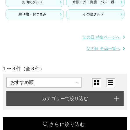
お肉のグルメ
米類・丼・御膳・パン・麺
練り物・おつまみ
その他グルメ
父の日 特集ページへ
父の日 全品一覧へ
1 〜 8 件（全 8 件）
「惣菜・肉グルメ」の商品一覧
表示順
表示切替
カテゴリーで絞り込む