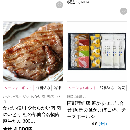
税込
5,940
円
お気に入りに登録する
かたい信用 やわらかい肉 肉のいとう 杜の都仙台名物肉厚牛た
阿部蒲鉾店 笹かまぼこ詰合せ 
ソーシャルギフト
送料込み
冷凍
ソーシャルギフト
送料込み
冷蔵
かたい信用 やわらかい肉 肉のいと
阿部蒲鉾店
う
阿部蒲鉾店 笹かまぼこ詰合
かたい信用 やわらかい肉 肉
せ (阿部の笹かまぼこ×5、チ
のいとう 杜の都仙台名物肉
ーズボール×3…
厚牛たん 300…
点（5点満点中）
4.8
の評価
（
4件
）
4,000
本体
円