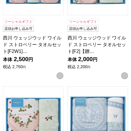
ソーシャルギフト
ソーシャルギフト
店頭お申し込み可
店頭お申し込み可
西川 ウェッジウッド ワイル
西川 ウェッジウッド ワイル
ド ストロベリー タオルセッ
ド ストロベリー タオルセッ
ト[F2W1]…
ト[F2]【贈…
2,500
2,000
本体
円
本体
円
税込
2,750
税込
2,200
円
円
お気に入りに登録する
西川 ウェッジウッド ワイルド ストロベリー タオルセット[F
西川 ウェッジウッド タオルセッ