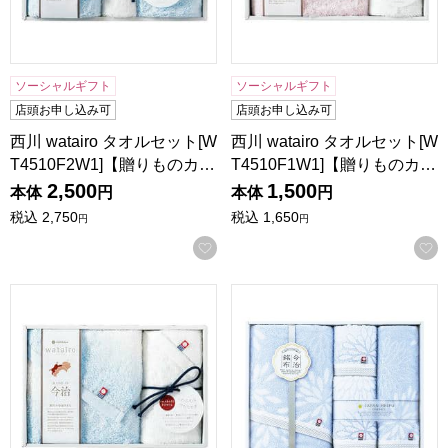
ソーシャルギフト
ソーシャルギフト
店頭お申し込み可
店頭お申し込み可
西川 watairo タオルセット[W
西川 watairo タオルセット[W
T4510F2W1]【贈りものカ…
T4510F1W1]【贈りものカ…
2,500
1,500
本体
円
本体
円
税込
2,750
税込
1,650
円
円
お気に入りに登録する
西川 watairo タオルセット[WT4510F1W1]【贈りものカタロ
昭和西川 今治はなごろもタオル