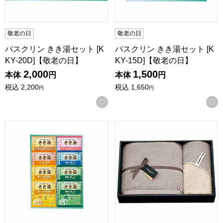
敬老の日
敬老の日
バスクリン きき湯セット [K
バスクリン きき湯セット [K
KY-20D]【敬老の日】
KY-15D]【敬老の日】
2,000
1,500
本体
円
本体
円
税込
2,200
税込
1,650
円
円
お気に入りに登録する
バスクリン きき湯セット [KKY-10D]【敬老の日】
日繊商工 ジャーナルスタンダード