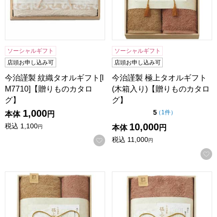
ソーシャルギフト
ソーシャルギフト
店頭お申し込み可
店頭お申し込み可
今治謹製 紋織タオルギフト[I
今治謹製 極上タオルギフト
M7710]【贈りものカタロ
(木箱入り)【贈りものカタロ
グ】
グ】
1,000
点（5点満点中）
5
の評価
（
1件
）
本体
円
10,000
税込
1,100
本体
円
円
税込
11,000
お気に入りに登録する
円
今治謹製 極上タオルギフト(木箱入り)【贈りものカタログ】
今治謹製 極上タオルギフト(