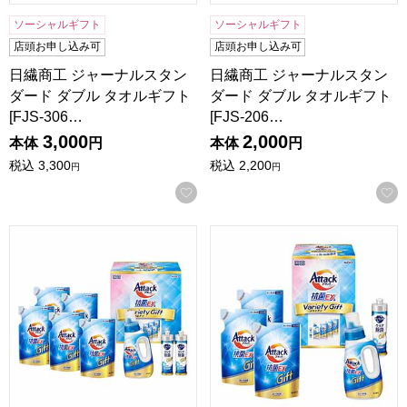
ソーシャルギフト
ソーシャルギフト
店頭お申し込み可
店頭お申し込み可
日繊商工 ジャーナルスタン
日繊商工 ジャーナルスタン
ダード ダブル タオルギフト
ダード ダブル タオルギフト
[FJS-306…
[FJS-206…
3,000
2,000
本体
円
本体
円
税込
3,300
税込
2,200
円
円
お気に入りに登録する
花王 アタック抗菌EXバラエティーギフト[KAU-40A]【贈り
花王 アタック抗菌EXバラエテ