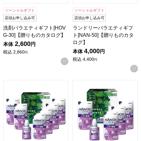
ソーシャルギフト
ソーシャルギフト
店頭お申し込み可
店頭お申し込み可
洗剤バラエティギフト[HOV
ランドリーバラエティギフ
G-30]【贈りものカタログ】
ト[NAN-50]【贈りものカタ
ログ】
2,600
本体
円
4,000
本体
円
税込
2,860
円
税込
4,400
円
お気に入りに登録する
ランドリーバラエティギフト[NAN-40]【贈りものカタログ】
ランドリーバラエティギフト[N