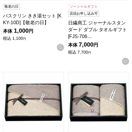
敬老の日
ソーシャルギフト
店頭お申し込み可
バスクリン きき湯セット [K
KY-10D]【敬老の日】
日繊商工 ジャーナルスタン
ダード ダブル タオルギフト
1,000
本体
円
[FJS-706…
税込
1,100
円
7,000
本体
円
お気に入りに登録する
税込
7,700
円
日繊商工 ジャーナルスタンダード ダブル タオルギフト[FJS-
日繊商工 ジャーナルスタンダード