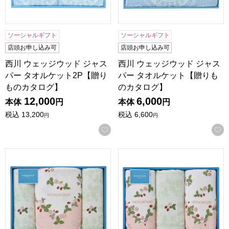
ソーシャルギフト
ソーシャルギフト
店頭お申し込み可
店頭お申し込み可
西川 ウェッジウッド ジャス
西川 ウェッジウッド ジャス
パー タオルケット2P【贈り
パー タオルケット【贈りも
ものカタログ】
のカタログ】
12,000
6,000
本体
円
本体
円
税込
13,200
税込
6,600
円
円
お気に入りに登録する
西川 ウェッジウッド ワイルド ストロベリー タオルセット[B
西川 ウェッジウッド ワイルド