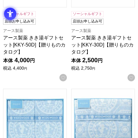
ソーシャルギフト
ソーシャルギフト
店頭お申し込み可
店頭お申し込み可
アース製薬
アース製薬
アース製薬 きき湯ギフトセ
アース製薬 きき湯ギフトセ
ット[KKY-50D]【贈りものカ
ット[KKY-30D]【贈りものカ
タログ】
タログ】
4,000
2,500
本体
円
本体
円
税込
4,400
税込
2,750
円
円
お気に入りに登録する
西川 ウェッジウッド ジャスパー タオルケット2P【贈りもの
西川 ウェッジウッド ジャス