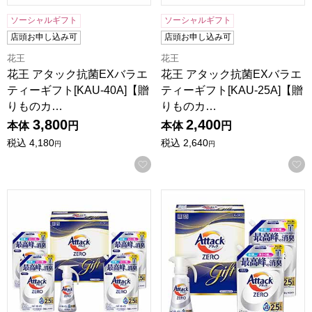
ソーシャルギフト
ソーシャルギフト
店頭お申し込み可
店頭お申し込み可
花王
花王
花王 アタック抗菌EXバラエ
花王 アタック抗菌EXバラエ
ティーギフト[KAU-40A]【贈
ティーギフト[KAU-25A]【贈
りものカ…
りものカ…
3,800
2,400
本体
円
本体
円
税込
4,180
税込
2,640
円
円
お気に入りに登録する
花王 アタックZERO[KAN-50A]【贈りものカタログ】
花王 アタックZERO[KAN-3