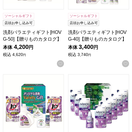
ソーシャルギフト
ソーシャルギフト
店頭お申し込み可
店頭お申し込み可
洗剤バラエティギフト[HOV
洗剤バラエティギフト[HOV
G-50]【贈りものカタログ】
G-40]【贈りものカタログ】
4,200
3,400
本体
円
本体
円
税込
4,620
税込
3,740
円
円
お気に入りに登録する
洗剤バラエティギフト[HOVG-30]【贈りものカタログ】
ランドリーバラエティギフト[N