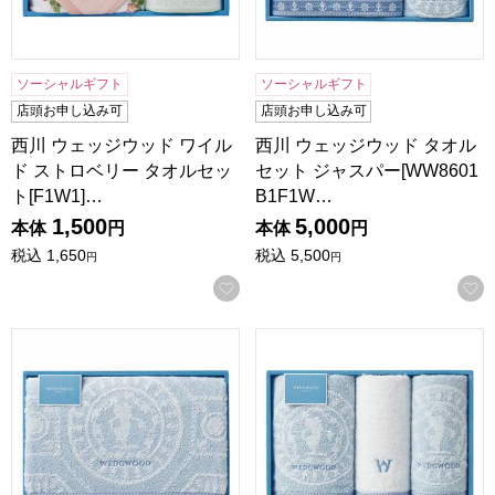
ソーシャルギフト
ソーシャルギフト
店頭お申し込み可
店頭お申し込み可
西川 ウェッジウッド ワイル
西川 ウェッジウッド タオル
ド ストロベリー タオルセッ
セット ジャスパー[WW8601
ト[F1W1]…
B1F1W…
1,500
5,000
本体
円
本体
円
税込
1,650
税込
5,500
円
円
お気に入りに登録する
西川 ウェッジウッド タオルセット ジャスパー[WW8601B1
西川 ウェッジウッド タオルセッ