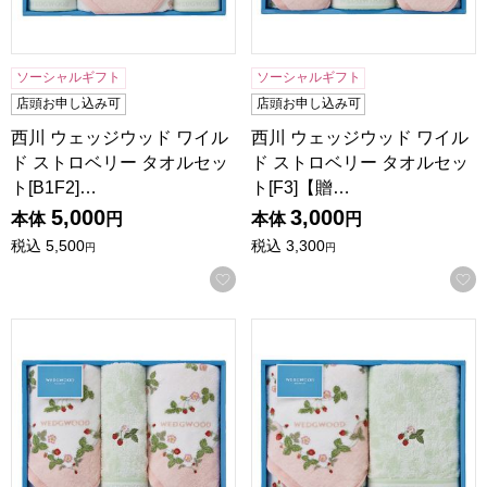
ソーシャルギフト
ソーシャルギフト
店頭お申し込み可
店頭お申し込み可
西川 ウェッジウッド ワイル
西川 ウェッジウッド ワイル
ド ストロベリー タオルセッ
ド ストロベリー タオルセッ
ト[B1F2]…
ト[F3]【贈…
5,000
3,000
本体
円
本体
円
税込
5,500
税込
3,300
円
円
お気に入りに登録する
西川 ウェッジウッド ワイルド ストロベリー タオルセット[F
西川 ウェッジウッド ワイルド