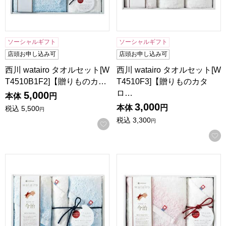
ソーシャルギフト
ソーシャルギフト
店頭お申し込み可
店頭お申し込み可
西川 watairo タオルセット[W
西川 watairo タオルセット[W
T4510B1F2]【贈りものカ…
T4510F3]【贈りものカタ
ロ…
5,000
本体
円
3,000
本体
円
税込
5,500
円
税込
3,300
円
お気に入りに登録する
西川 watairo タオルセット[WT4510F2W1]【贈りものカタロ
西川 watairo タオルセット[