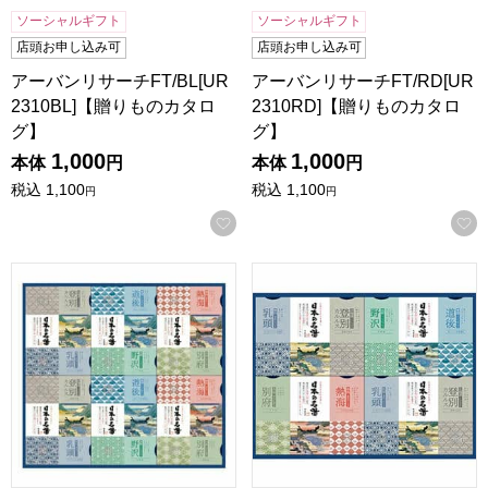
ソーシャルギフト
ソーシャルギフト
店頭お申し込み可
店頭お申し込み可
アーバンリサーチFT/BL[UR
アーバンリサーチFT/RD[UR
2310BL]【贈りものカタロ
2310RD]【贈りものカタロ
グ】
グ】
1,000
1,000
本体
円
本体
円
税込
1,100
税込
1,100
円
円
お気に入りに登録する
アース製薬 日本の名湯オリジナルギフト[CMOG-50]【贈り
アース製薬 日本の名湯オリジナ