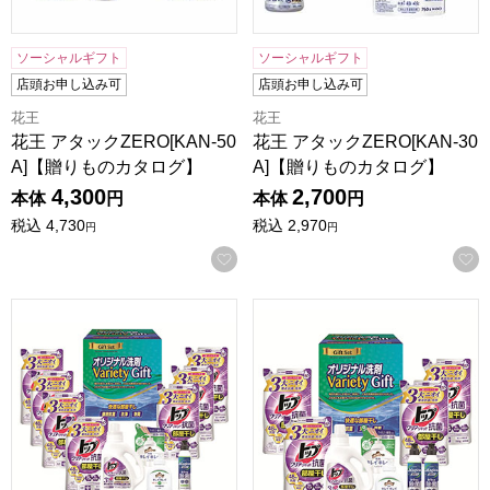
ソーシャルギフト
ソーシャルギフト
店頭お申し込み可
店頭お申し込み可
花王
花王
花王 アタックZERO[KAN-50
花王 アタックZERO[KAN-30
A]【贈りものカタログ】
A]【贈りものカタログ】
4,300
2,700
本体
円
本体
円
税込
4,730
税込
2,970
円
円
お気に入りに登録する
洗剤バラエティギフト[HOVG-50]【贈りものカタログ】
洗剤バラエティギフト[HOVG