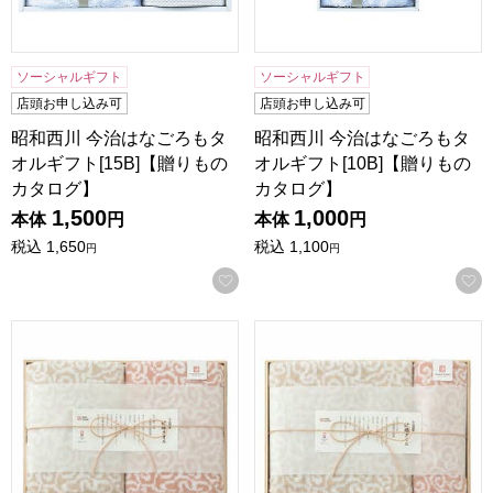
ソーシャルギフト
ソーシャルギフト
店頭お申し込み可
店頭お申し込み可
昭和西川 今治はなごろもタ
昭和西川 今治はなごろもタ
オルギフト[15B]【贈りもの
オルギフト[10B]【贈りもの
カタログ】
カタログ】
1,500
1,000
本体
円
本体
円
税込
1,650
税込
1,100
円
円
お気に入りに登録する
今治謹製 紋織タオルギフト[IM7750]【贈りものカタログ】
今治謹製 紋織タオルギフト[IM