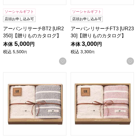
ソーシャルギフト
ソーシャルギフト
店頭お申し込み可
店頭お申し込み可
アーバンリサーチBT2 [UR2
アーバンリサーチFT3 [UR23
350]【贈りものカタログ】
30]【贈りものカタログ】
5,000
3,000
本体
円
本体
円
税込
5,500
税込
3,300
円
円
お気に入りに登録する
アーバンリサーチFT2/BL[UR2320BL]【贈りものカタログ】
アーバンリサーチFT2/RD[U