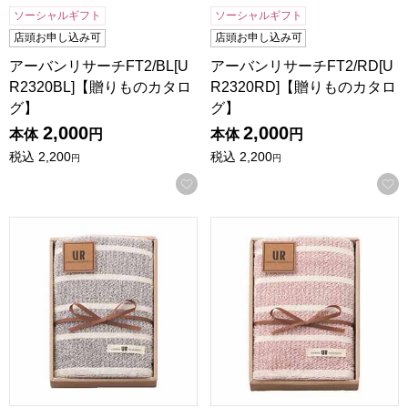
ソーシャルギフト
ソーシャルギフト
店頭お申し込み可
店頭お申し込み可
アーバンリサーチFT2/BL[U
アーバンリサーチFT2/RD[U
R2320BL]【贈りものカタロ
R2320RD]【贈りものカタロ
グ】
グ】
2,000
2,000
本体
円
本体
円
税込
2,200
税込
2,200
円
円
お気に入りに登録する
アーバンリサーチFT/BL[UR2310BL]【贈りものカタログ】
アーバンリサーチFT/RD[UR