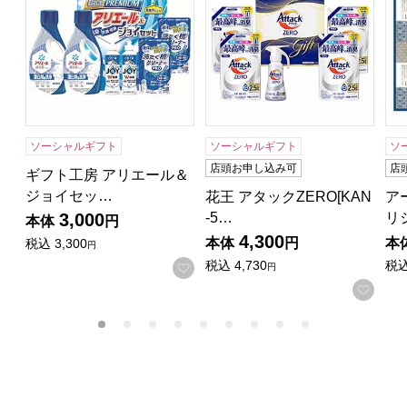
ソーシャルギフト
ソーシャルギフト
ソ
店頭お申し込み可
店
ギフト工房 アリエール＆
ジョイセッ…
花王 アタックZERO[KAN
ア
-5…
リ
3,000
本体
円
4,300
本体
円
本
税込
3,300
円
税込
4,730
税
お気に入りに登録する
円
お気