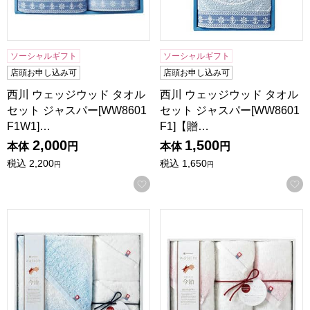
ソーシャルギフト
ソーシャルギフト
店頭お申し込み可
店頭お申し込み可
西川 ウェッジウッド タオル
西川 ウェッジウッド タオル
セット ジャスパー[WW8601
セット ジャスパー[WW8601
F1W1]…
F1]【贈…
2,000
1,500
本体
円
本体
円
税込
2,200
税込
1,650
円
円
お気に入りに登録する
西川 watairo タオルセット[WT4510B1F2]【贈りものカタロ
西川 watairo タオルセット[