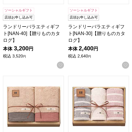
ソーシャルギフト
ソーシャルギフト
店頭お申し込み可
店頭お申し込み可
ランドリーバラエティギフ
ランドリーバラエティギフ
ト[NAN-40]【贈りものカタ
ト[NAN-30]【贈りものカタ
ログ】
ログ】
3,200
2,400
本体
円
本体
円
税込
3,520
税込
2,640
円
円
お気に入りに登録する
アーバンリサーチBT2 [UR2350]【贈りものカタログ】
アーバンリサーチFT3 [UR2