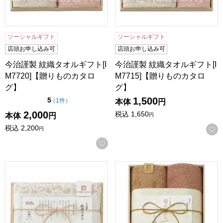
ソーシャルギフト
ソーシャルギフト
店頭お申し込み可
店頭お申し込み可
今治謹製 紋織タオルギフト[I
今治謹製 紋織タオルギフト[I
M7720]【贈りものカタロ
M7715]【贈りものカタロ
グ】
グ】
1,500
点（5点満点中）
5
の評価
（
1件
）
本体
円
2,000
税込
1,650
本体
円
円
税込
2,200
円
お気に入りに登録する
今治謹製 紋織タオルギフト[IM7710]【贈りものカタログ】
今治謹製 極上タオルギフト(