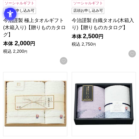
ソーシャルギフト
ソーシャルギフト
店頭お申し込み可
店頭お申し込み可
今治謹製 極上タオルギフト
今治謹製 白織タオル(木箱入
(木箱入り)【贈りものカタロ
り)【贈りものカタログ】
グ】
2,500
本体
円
2,000
本体
円
税込
2,750
円
税込
2,200
円
お気に入りに登録する
今治謹製 白織タオル(木箱入り)【贈りものカタログ】
日繊商工 瀬戸内テーラー タオル