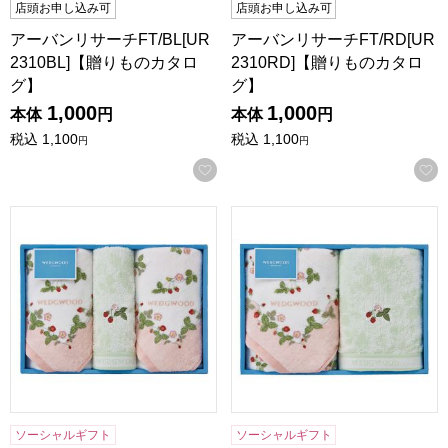
店頭お申し込み可
店頭お申し込み可
アーバンリサーチFT/BL[UR
アーバンリサーチFT/RD[UR
2310BL]【贈りものカタロ
2310RD]【贈りものカタロ
グ】
グ】
1,000
1,000
本体
円
本体
円
税込
1,100
税込
1,100
円
円
お気に入りに登録する
西川 ウェッジウッド ワイルド ストロベリー タオルセット[F
西川 ウェッジウッド ワイルド
ソーシャルギフト
ソーシャルギフト