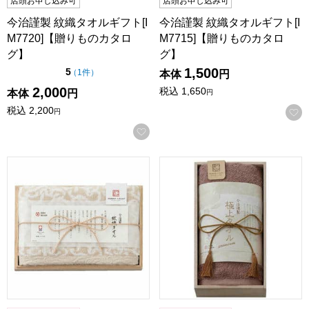
店頭お申し込み可
店頭お申し込み可
今治謹製 紋織タオルギフト[I
今治謹製 紋織タオルギフト[I
M7720]【贈りものカタロ
M7715]【贈りものカタロ
グ】
グ】
1,500
点（5点満点中）
5
の評価
（
1件
）
本体
円
2,000
税込
1,650
本体
円
円
税込
2,200
円
お気に入りに登録する
今治謹製 紋織タオルギフト[IM7710]【贈りものカタログ】
今治謹製 極上タオルギフト(