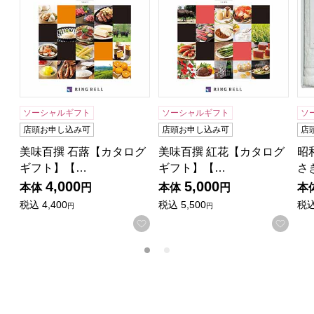
ソーシャルギフト
ソーシャルギフト
ソ
店頭お申し込み可
店頭お申し込み可
店
美味百撰 石蕗【カタログ
美味百撰 紅花【カタログ
昭
ギフト】【…
ギフト】【…
さ
4,000
5,000
本体
円
本体
円
本
税込
4,400
税込
5,500
税
円
円
お気に入りに登録する
お気