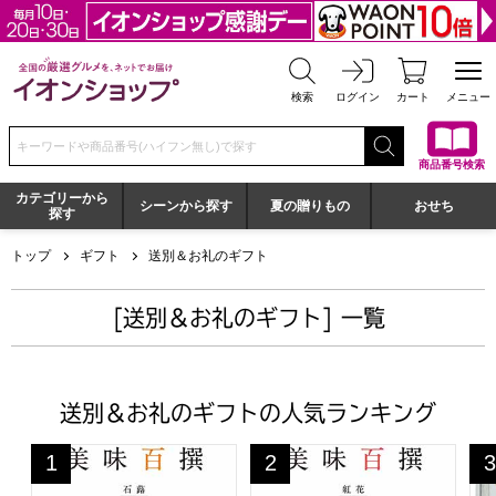
全国の厳選グルメを、ネットでお届け イオンショップ
検索
ログイン
カート
メニュー
検索キーワードまたは商品番号を入力してください
商品番号検索
カテゴリーから
シーンから探す
夏の贈りもの
おせち
探す
トップ
ギフト
送別＆お礼のギフト
[送別＆お礼のギフト] 一覧
送別＆お礼のギフトの人気ランキング
美味百撰 石蕗【カタログギフト】【贈りものカタログ】
美味百撰 紅花【カタログギフ
昭
1
2
3
位
位
位