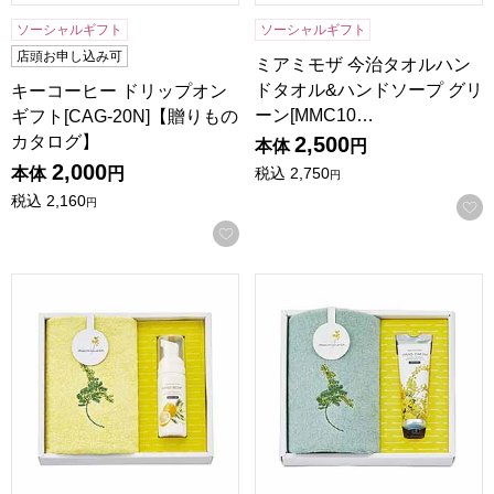
ソーシャルギフト
ソーシャルギフト
店頭お申し込み可
ミアミモザ 今治タオルハン
ドタオル&ハンドソープ グリ
キーコーヒー ドリップオン
ーン[MMC10…
ギフト[CAG-20N]【贈りもの
カタログ】
2,500
本体
円
2,000
本体
円
税込
2,750
円
税込
2,160
円
お気に入りに登録する
ミアミモザ 今治タオルハンドタオル&ハンドソープ クリーム[M
ミアミモザ 今治タオルハンドタ