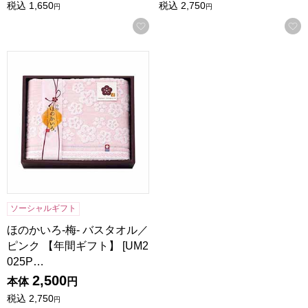
税込
1,650
税込
2,750
円
円
お気に入りに登録する
ほのかいろ-梅- バスタオル／ピンク 【年間ギフト】 [UM2025P
ソーシャルギフト
ほのかいろ-梅- バスタオル／
ピンク 【年間ギフト】 [UM2
025P…
2,500
本体
円
税込
2,750
円