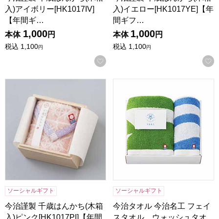
入)アイボリー[HK1017IV]
入)イエロー[HK1017YE]【年
【年間ギ…
間ギフ…
1,000
1,000
本体
円
本体
円
税込
1,100
税込
1,100
円
円
お気に入りに登録する
今治謹製 千歳はんかち(木箱入)ピンク[HK1017PI]【年間ギフ
今治タオル 今治名工 フェイスタ
ソーシャルギフト
ソーシャルギフト
今治謹製 千歳はんかち(木箱
今治タオル 今治名工 フェイ
入)ピンク[HK1017PI]【年間
スタオル、ウォッシュタオ