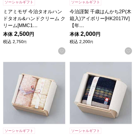
ソーシャルギフト
ソーシャルギフト
ミアミモザ 今治タオルハン
今治謹製 千歳はんかち2P(木
ドタオル&ハンドクリーム ク
箱入)アイボリー[HK2017IV]
リーム[MMC1…
【年…
2,500
2,000
本体
円
本体
円
税込
2,750
税込
2,200
円
円
お気に入りに登録する
今治謹製 千歳はんかち2P(木箱入)ピンク[HK2017PI]【年間
今治謹製 千歳はんかち(木箱入)
ソーシャルギフト
ソーシャルギフト