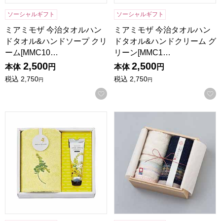
ソーシャルギフト
ソーシャルギフト
ミアミモザ 今治タオルハン
ミアミモザ 今治タオルハン
ドタオル&ハンドソープ クリ
ドタオル&ハンドクリーム グ
ーム[MMC10…
リーン[MMC1…
2,500
2,500
本体
円
本体
円
税込
2,750
税込
2,750
円
円
お気に入りに登録する
ミアミモザ 今治タオルハンドタオル&ハンドクリーム クリーム[
今治謹製 千歳はんかち2P(木箱