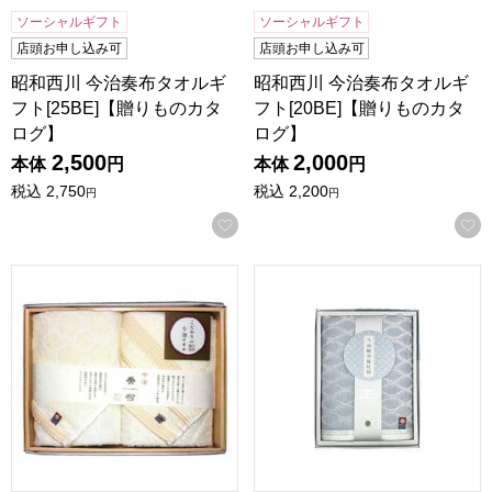
ソーシャルギフト
ソーシャルギフト
店頭お申し込み可
店頭お申し込み可
昭和西川 今治奏布タオルギ
昭和西川 今治奏布タオルギ
フト[25BE]【贈りものカタ
フト[20BE]【贈りものカタ
ログ】
ログ】
2,500
2,000
本体
円
本体
円
税込
2,750
税込
2,200
円
円
お気に入りに登録する
昭和西川 今治奏布タオルギフト[15BE]【贈りものカタログ】
昭和西川 今治輪奈織紋タオルギ