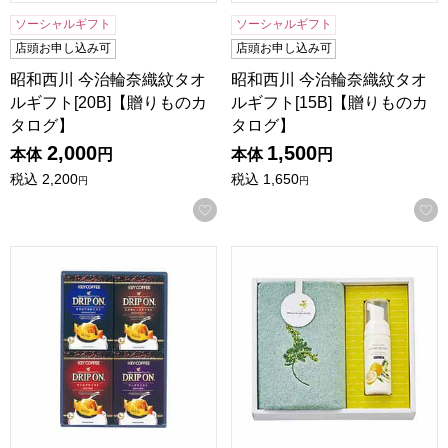
ソーシャルギフト
ソーシャルギフト
店頭お申し込み可
店頭お申し込み可
昭和西川 今治輪奈織紋タオ
昭和西川 今治輪奈織紋タオ
ルギフト[20B]【贈りものカ
ルギフト[15B]【贈りものカ
タログ】
タログ】
2,000
1,500
本体
円
本体
円
税込
2,200
税込
1,650
円
円
お気に入りに登録する
キーコーヒー ドリップオンギフト[CAG-20N]【贈りものカ
ミアミモザ 今治タオルハンドタ