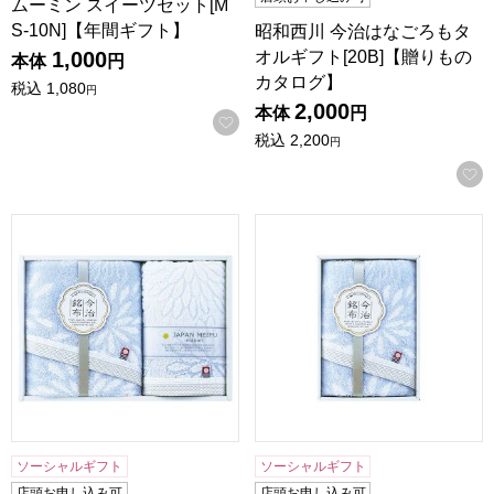
ムーミン スイーツセット[M
S-10N]【年間ギフト】
昭和西川 今治はなごろもタ
オルギフト[20B]【贈りもの
1,000
本体
円
カタログ】
税込
1,080
円
2,000
本体
円
お気に入りに登録する
税込
2,200
円
昭和西川 今治はなごろもタオルギフト[15B]【贈りものカタ
昭和西川 今治はなごろもタオル
ソーシャルギフト
ソーシャルギフト
店頭お申し込み可
店頭お申し込み可