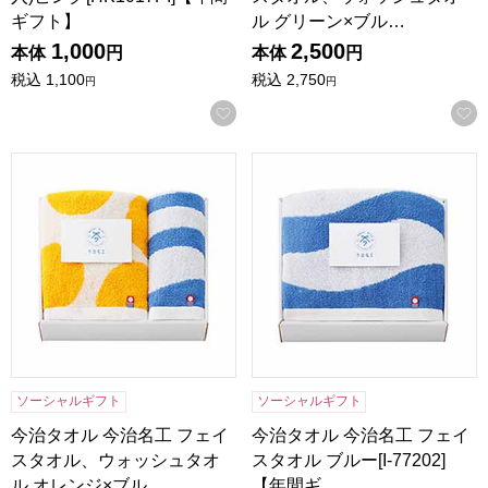
ギフト】
ル グリーン×ブル…
1,000
2,500
本体
円
本体
円
税込
1,100
税込
2,750
円
円
お気に入りに登録する
今治タオル 今治名工 フェイスタオル、ウォッシュタオル オレンジ
今治タオル 今治名工 フェイスタ
ソーシャルギフト
ソーシャルギフト
今治タオル 今治名工 フェイ
今治タオル 今治名工 フェイ
スタオル、ウォッシュタオ
スタオル ブルー[I-77202]
ル オレンジ×ブル…
【年間ギ…