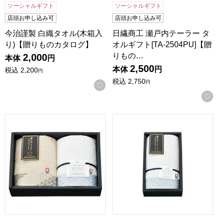
ソーシャルギフト
ソーシャルギフト
店頭お申し込み可
店頭お申し込み可
今治謹製 白織タオル(木箱入
日繊商工 瀬戸内テーラー タ
り)【贈りものカタログ】
オルギフト[TA-2504PU]【贈
りもの…
2,000
本体
円
2,500
本体
円
税込
2,200
円
税込
2,750
円
お気に入りに登録する
日繊商工 瀬戸内テーラー タオルギフト[TA-2504BE]【贈り
日繊商工 瀬戸内テーラー タオル