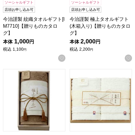
ソーシャルギフト
ソーシャルギフト
店頭お申し込み可
店頭お申し込み可
今治謹製 紋織タオルギフト[I
今治謹製 極上タオルギフト
M7710]【贈りものカタロ
(木箱入り)【贈りものカタロ
グ】
グ】
1,000
2,000
本体
円
本体
円
税込
1,100
税込
2,200
円
円
お気に入りに登録する
今治謹製 極上タオルギフト(木箱入り)【贈りものカタログ】
今治謹製 白織タオル(木箱入