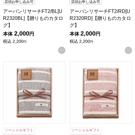
店頭お申し込み可
店頭お申し込み可
アーバンリサーチFT2/BL[U
アーバンリサーチFT2/RD[U
R2320BL]【贈りものカタロ
R2320RD]【贈りものカタロ
グ】
グ】
2,000
2,000
本体
円
本体
円
税込
2,200
税込
2,200
円
円
お気に入りに登録する
アーバンリサーチFT/BL[UR2310BL]【贈りものカタログ】
アーバンリサーチFT/RD[UR
ソーシャルギフト
ソーシャルギフト