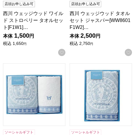
店頭お申し込み可
店頭お申し込み可
西川 ウェッジウッド ワイル
西川 ウェッジウッド タオル
ド ストロベリー タオルセッ
セット ジャスパー[WW8601
ト[F1W1]…
F1W2]…
1,500
2,500
本体
円
本体
円
税込
1,650
税込
2,750
円
円
お気に入りに登録する
西川 ウェッジウッド タオルセット ジャスパー[WW8601F1
西川 ウェッジウッド タオルセッ
ソーシャルギフト
ソーシャルギフト