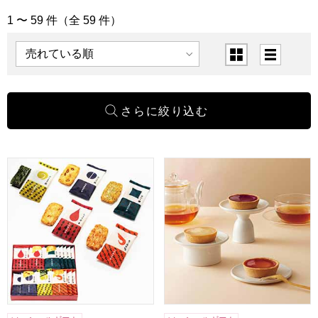
1 〜 59 件（全 59 件）
「送別＆お礼のギフト」の商品一覧
表示順
表示切替
王様堂本店 いろはおかき 20枚【年間ギフト】
東京風月堂 果実のチーズタルト