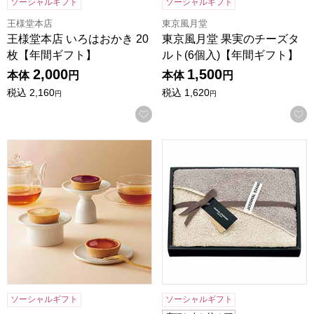
ソーシャルギフト
ソーシャルギフト
王様堂本店
東京風月堂
王様堂本店 いろはおかき 20
東京風月堂 果実のチーズタ
枚【年間ギフト】
ルト(6個入)【年間ギフト】
2,000
1,500
本体
円
本体
円
税込
2,160
税込
1,620
円
円
お気に入りに登録する
東京風月堂 果実のチーズタルト(8個入)【年間ギフト】
日繊商工 ジャーナルスタンダード
ソーシャルギフト
ソーシャルギフト