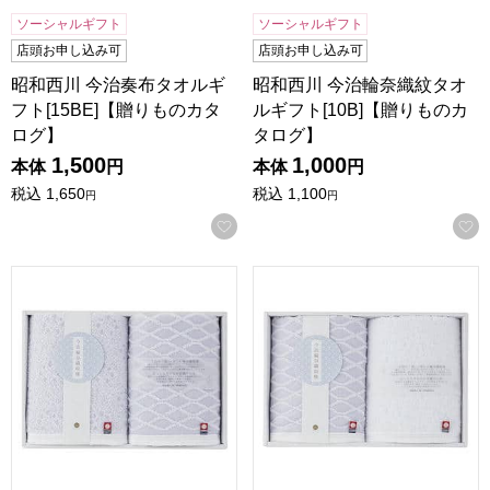
ソーシャルギフト
ソーシャルギフト
店頭お申し込み可
店頭お申し込み可
昭和西川 今治奏布タオルギ
昭和西川 今治輪奈織紋タオ
フト[15BE]【贈りものカタ
ルギフト[10B]【贈りものカ
ログ】
タログ】
1,500
1,000
本体
円
本体
円
税込
1,650
税込
1,100
円
円
お気に入りに登録する
昭和西川 今治輪奈織紋タオルギフト[20B]【贈りものカタロ
昭和西川 今治輪奈織紋タオルギ