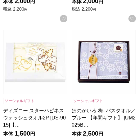
2,000
2,000
本体
円
本体
円
税込
2,200
税込
2,200
円
円
お気に入りに登録する
ディズニー スターハピネス ウォッシュタオル2P [DS-9015
ほのかいろ-梅- バスタオル／ブル
ソーシャルギフト
ソーシャルギフト
ディズニー スターハピネス
ほのかいろ-梅- バスタオル／
ウォッシュタオル2P [DS-90
ブルー 【年間ギフト】 [UM2
15]【…
025B…
1,500
2,500
本体
円
本体
円