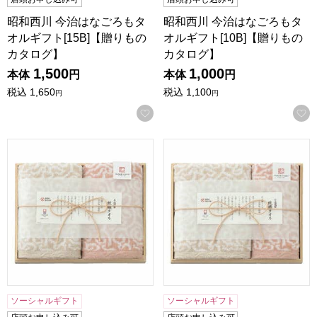
昭和西川 今治はなごろもタ
昭和西川 今治はなごろもタ
オルギフト[15B]【贈りもの
オルギフト[10B]【贈りもの
カタログ】
カタログ】
1,500
1,000
本体
円
本体
円
税込
1,650
税込
1,100
円
円
お気に入りに登録する
今治謹製 紋織タオルギフト[IM7720]【贈りものカタログ】
今治謹製 紋織タオルギフト[IM
ソーシャルギフト
ソーシャルギフト