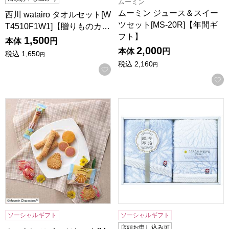
ムーミン
ムーミン ジュース＆スイー
西川 watairo タオルセット[W
ツセット[MS-20R]【年間ギ
T4510F1W1]【贈りものカ…
フト】
1,500
本体
円
2,000
本体
円
税込
1,650
円
税込
2,160
円
お気に入りに登録する
ムーミン スイーツセット[MS-10N]【年間ギフト】
昭和西川 今治はなごろもタオル
ソーシャルギフト
ソーシャルギフト
店頭お申し込み可