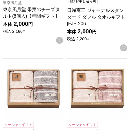
店頭お申し込み可
東京風月堂
東京風月堂 果実のチーズタ
日繊商工 ジャーナルスタン
ルト(8個入)【年間ギフト】
ダード ダブル タオルギフト
2,000
[FJS-206…
本体
円
2,000
税込
2,160
本体
円
円
税込
2,200
お気に入りに登録する
円
アーバンリサーチFT2/BL[UR2320BL]【贈りものカタログ】
アーバンリサーチFT2/RD[U
ソーシャルギフト
ソーシャルギフト