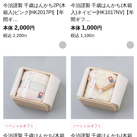
今治謹製 千歳はんかち2P(木
今治謹製 千歳はんかち(木箱
箱入)ピンク[HK2017PI]【年
入)ネイビー[HK1017NV]【年
間ギ…
間ギフ…
2,000
1,000
本体
円
本体
円
税込
2,200
税込
1,100
円
円
お気に入りに登録する
今治謹製 千歳はんかち(木箱入)アイボリー[HK1017IV]【年
今治謹製 千歳はんかち(木箱入)
ソーシャルギフト
ソーシャルギフト
今治謹製 千歳はんかち(木箱
今治謹製 千歳はんかち(木箱