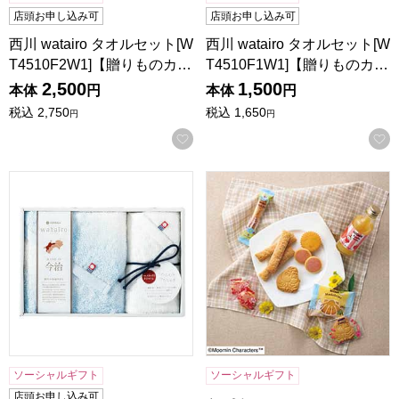
店頭お申し込み可
店頭お申し込み可
西川 watairo タオルセット[W
西川 watairo タオルセット[W
T4510F2W1]【贈りものカ…
T4510F1W1]【贈りものカ…
2,500
1,500
本体
円
本体
円
税込
2,750
税込
1,650
円
円
お気に入りに登録する
西川 watairo タオルセット[WT4510F1W1]【贈りものカタロ
ムーミン ジュース＆スイーツセ
ソーシャルギフト
ソーシャルギフト
店頭お申し込み可