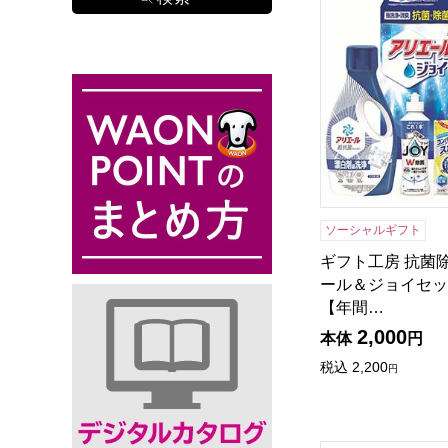
ソーシャルギフト
ギフト工房 抗菌
ール＆ジョイセット[
【年間…
2,000
本体
円
税込
2,200
円