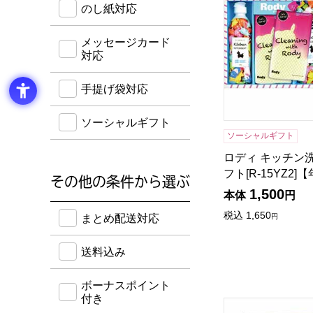
のし紙対応
メッセージカード
対応
手提げ袋対応
ソーシャルギフト
ソーシャルギフト
ロディ キッチン
フト[R-15YZ2
その他の条件から選ぶ
1,500
本体
円
送料込み・ボーナスポイント付き・早得・期間限定
税込
1,650
円
まとめ配送対応
送料込み
ボーナスポイント
付き
花王 アタックZER