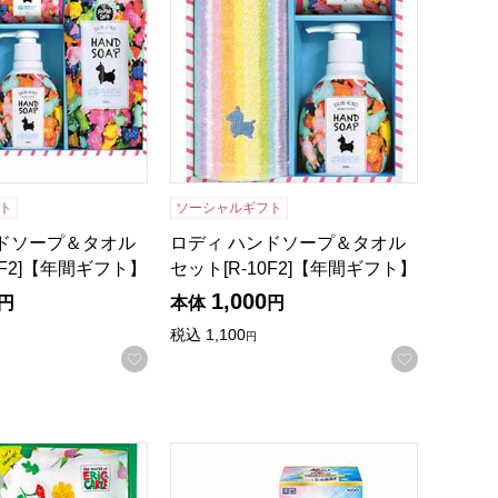
ト
ソーシャルギフト
ンドソープ＆タオル
ロディ ハンドソープ＆タオル
5F2]【年間ギフト】
セット[R-10F2]【年間ギフト】
1,000
円
本体
円
税込
1,100
円
録する
お気に入りに登録する
お気に入
【年間ギフト】
むし キッチン洗剤セット[H-08AZ]【年間ギフト】
花王 アタック抗菌EXバラエティーギフト[