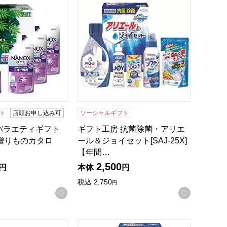
ト
店頭お申し込み可
ソーシャルギフト
バラエティギフト
ギフト工房 抗菌除菌・アリエ
]【贈りものカタロ
ール＆ジョイセット[SAJ-25X]
【年間…
2,500
円
本体
円
録する
税込
2,750
円
お気に入りに登録する
お気に入
AJ-25D]【年間ギフト】
アリエール部屋干し＆ジョイセット[HAJ-20D]【年間ギフト】
ギフト工房 アリエール部屋干し＆ジョイセッ