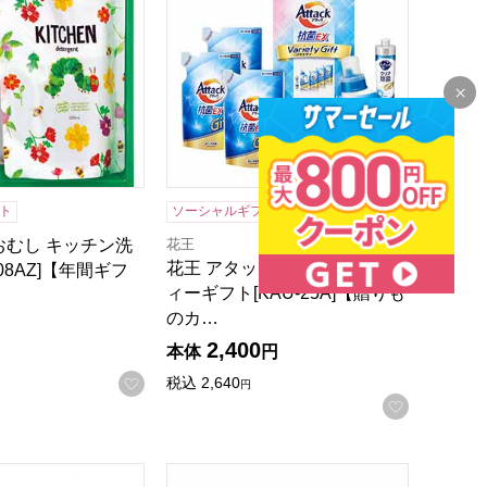
ト
ソーシャルギフト
店頭お申し込み可
花王
おむし キッチン洗
花王 アタック抗菌EXバラエテ
08AZ]【年間ギフ
ィーギフト[KAU-25A]【贈りも
のカ…
2,400
本体
円
録する
お気に入りに登録する
税込
2,640
円
お気に入
カタログ】
ラエティギフト[NAN-30]【贈りものカタログ】
ギフト工房 抗菌除菌・アリエール＆ジョイセ