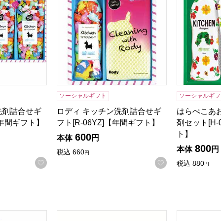
ソーシャルギフト
ソーシャルギフ
洗剤詰合せギ
ロディ キッチン洗剤詰合せギ
はらぺこあ
]【年間ギフト】
フト[R-06YZ]【年間ギフト】
剤セット[H-
ト】
600
本体
円
商品から絞り込むことができます。
800
本体
円
税込
660
円
お気に入りに登録する
お気に入りに登
税込
880
円
O[KAN-30A]【贈りものカタログ】
洗剤バラエティギフト[HOVG-30]【贈りもの
ランドリーバ