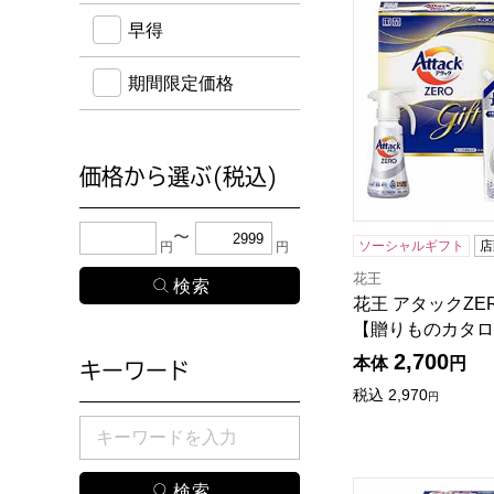
早得
期間限定価格
価格から選ぶ(税込)
下限金額・上限金額のどちらか１つまたは両方に、
ソーシャルギフト
店
円
円
花王
花王 アタックZERO
【贈りものカタロ
2,700
本体
円
キーワード
税込
2,970
円
検索したい商品のキーワードを入力してください。
ギフト工房 抗菌除