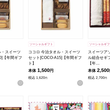
ソーシャルギフト
ソーシャルギフ
ル・スイーツ
ココロ 今治タオル・スイーツ
スイーツアソ
20]【年間ギフ
セット[COCO-A15]【年間ギフ
ル組合せギフト
ト】
【年…
1,500
2,500
本体
円
本体
税込
1,620
税込
2,700
円
円
お気に入りに登録する
お気に入りに登
S 今治タオル組合せギフト[ZSA-15TAR]【年間ギフト】
ロディ ハンドソープ＆タオルセット[R-20F2
ロディ ハン