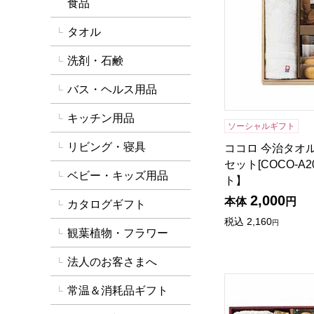
食品
タオル
洗剤・石鹸
バス・ヘルス用品
キッチン用品
ソーシャルギフト
リビング・寝具
ココロ 今治タオ
セット[COCO-A
ベビー・キッズ用品
ト】
2,000
本体
円
カタログギフト
税込
2,160
円
観葉植物・フラワー
法人のお客さまへ
スイーツアソート＋
常温＆消耗品ギフト