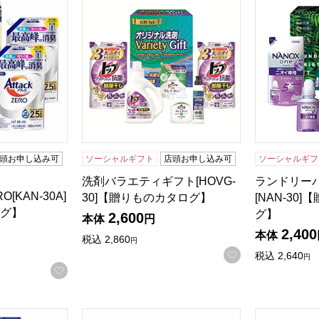
検索したい金額を入力してください。
頭お申し込み可
ソーシャルギフト
店頭お申し込み可
ソーシャルギフ
洗剤バラエティギフト[HOVG-
ランドリー
[KAN-30A]
30]【贈りものカタログ】
[NAN-30
グ】
グ】
2,600
本体
円
2,400
本体
税込
2,860
円
お気に入りに登
税込
2,640
円
お気に入りに登録する
菌・アリエール＆ジョイセット[SAJ-20X]【年間ギフト】
ギフト工房 アリエール部屋干し＆ジョイセット[H
ギフト工房 