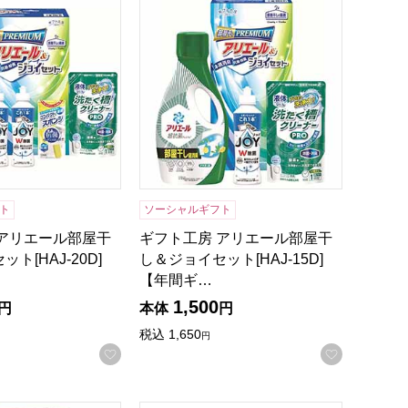
ト
ソーシャルギフト
 アリエール部屋干
ギフト工房 アリエール部屋干
ト[HAJ-20D]
し＆ジョイセット[HAJ-15D]
【年間ギ…
1,500
円
本体
円
税込
1,650
円
録する
お気に入りに登録する
お気に入