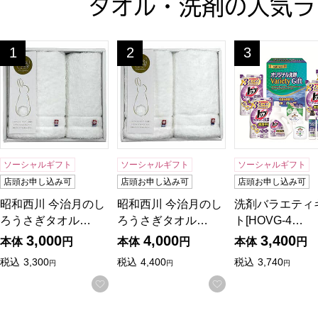
タオル・洗剤の人気ラ
昭和西川 今治月のしろうさぎタオルギフト[30WH]【贈りもの
昭和西川 今治月のしろうさぎタオルギフ
洗剤バラエティギ
1
2
3
位
位
位
ソーシャルギフト
ソーシャルギフト
ソーシャルギフト
店頭お申し込み可
店頭お申し込み可
店頭お申し込み可
昭和西川 今治月のし
昭和西川 今治月のし
洗剤バラエティ
ろうさぎタオル…
ろうさぎタオル…
ト[HOVG-4…
3,000
4,000
3,400
本体
円
本体
円
本体
円
税込
3,300
税込
4,400
税込
3,740
円
円
円
お気に入りに登録する
お気に入りに登録