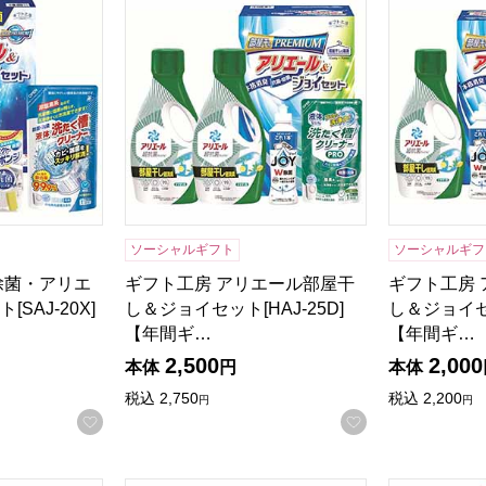
ソーシャルギフト
ソーシャルギフ
除菌・アリエ
ギフト工房 アリエール部屋干
ギフト工房
SAJ-20X]
し＆ジョイセット[HAJ-25D]
し＆ジョイセッ
【年間ギ…
【年間ギ…
2,500
2,000
本体
円
本体
税込
2,750
税込
2,200
円
円
お気に入りに登録する
お気に入りに登