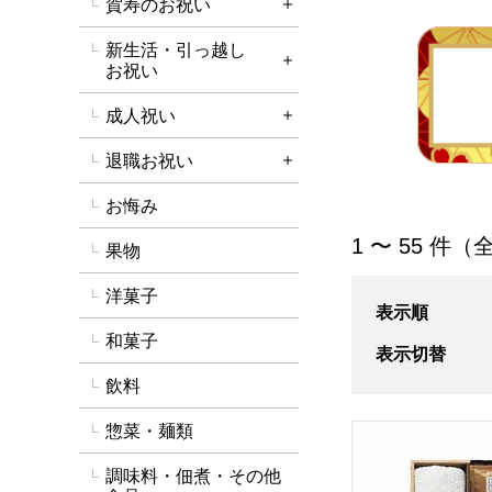
賀寿のお祝い
詳細を開く
新生活・引っ越し
詳細を開く
お祝い
成人祝い
詳細を開く
退職お祝い
詳細を開く
お悔み
「タオル・洗剤」
1 〜 55 件（
果物
洋菓子
表示順
和菓子
表示切替
飲料
惣菜・麺類
ココロ 今治タオル
調味料・佃煮・その他