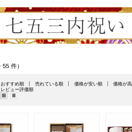
の商品一覧
全 55 件）
おすすめ順
売れている順
価格が安い順
価格が
レビュー評価順
グリッド表示（タイル表示）
リスト表示
・スイーツセット[COCO-A20]【年間ギフト】
ココロ 今治タオル・スイーツセット[COCO-A
スイーツアソ