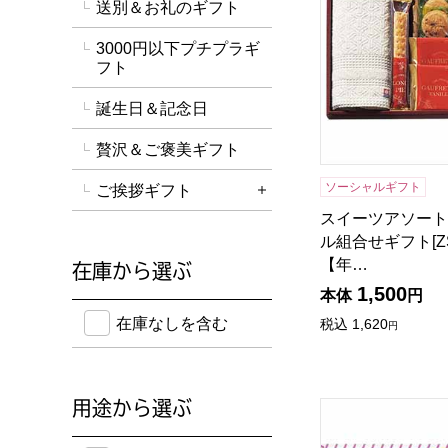
送別＆お礼のギフト
3000円以下プチプラギ
フト
誕生日＆記念日
贅沢＆ご褒美ギフト
ソーシャルギフト
ご挨拶ギフト
詳細を開く
スイーツアソート
ル組合せギフト[ZSA
【年…
在庫から選ぶ
1,500
本体
円
在庫のない商品を含めて検索することができます。
在庫なしを含む
税込
1,620
円
用途から選ぶ
ロディ キッチン洗
のし紙・メッセージカード・手提げ袋に対応してい