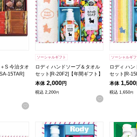
ソーシャルギフト
ソーシャルギフ
＋S 今治タオ
ロディ ハンドソープ＆タオル
ロディ ハ
-15TAR]
セット[R-20F2]【年間ギフト】
セット[R-1
2,000
1,500
本体
円
本体
税込
2,200
税込
1,650
円
円
お気に入りに登
お気に入りに登録する
剤詰合せギフト[R-15YZ2]【年間ギフト】
ロディ キッチン洗剤詰合せギフト[R-06YZ]
はらぺこあお
る商品から絞りこむことができます。