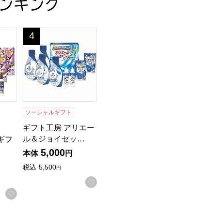
ンキング
カタログ】
ト[40WH]【贈りものカタログ】
フト[HOVG-40]【贈りものカタログ】
ギフト工房 アリエール＆ジョイセット[GAJ-50D]【年
4
位
ソーシャルギフト
ギフト工房 アリエー
ル＆ジョイセッ…
ギフ
5,000
本体
円
税込
5,500
円
お気に入りに登録する
する
お気に入りに登録する