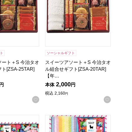
ト
ソーシャルギフト
ート＋S 今治タオ
スイーツアソート＋S 今治タオ
[ZSA-25TAR]
ル組合せギフト[ZSA-20TAR]
【年…
2,000
円
本体
円
税込
2,160
円
録する
お気に入りに登録する
お気に入
]【年間ギフト】
ドソープ＆タオルセット[R-15F2]【年間ギフト】
ロディ ハンドソープ＆タオルセット[R-1