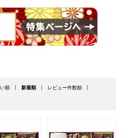
高い順
新着順
レビュー件数順
15]【年間ギフト】
ート＋S 今治タオル組合せギフト[ZSA-25TAR]【年間ギフト
スイーツアソート＋S 今治タオル組合せギフ