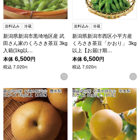
送料込み
冷蔵
送料込み
冷蔵
新潟県新潟市黒埼地区産 武
新潟県新潟市西区小平方産
田さん家のくろさき茶豆 3kg
くろさき茶豆「かおり」 3kg
入箱(1kg以…
以上【お届け期…
6,500
6,500
本体
円
本体
円
税込
7,020
税込
7,020
円
円
お気に入りに登録する
富山県呉羽産 小清水研究会 豊水梨 2Lサイズ 5kg以上(16玉)
富山県呉羽産 小清水研究会 幸水梨