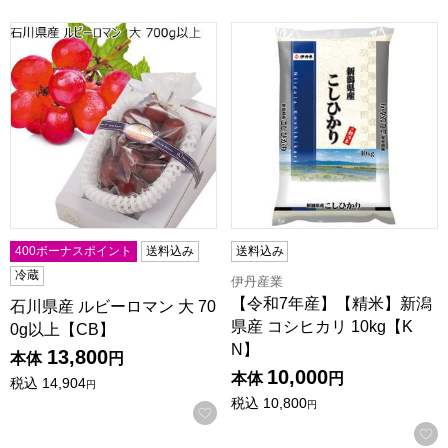
石川県産 ルビーロマン 大 700g以上【CB】
【令和7年産】【精米】新潟県産
400ボーナスポイント
送料込み
送料込み
冷蔵
伊丹産業
【令和7年産】【精米】新潟
石川県産 ルビーロマン 大 70
県産 コシヒカリ 10kg【K
0g以上【CB】
N】
13,800
本体
円
10,000
本体
円
税込
14,904
円
税込
10,800
円
お気に入りに登録する