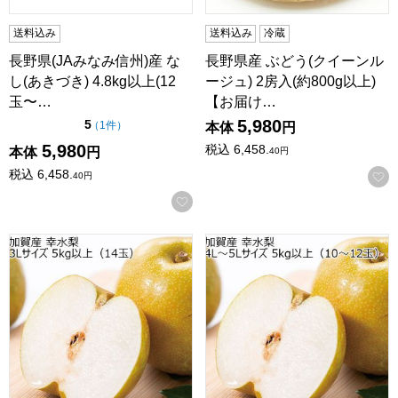
送料込み
送料込み
冷蔵
長野県(JAみなみ信州)産 な
長野県産 ぶどう(クイーンル
し(あきづき) 4.8kg以上(12
ージュ) 2房入(約800g以上)
玉〜…
【お届け…
5,980
点（5点満点中）
5
の評価
（
1件
）
本体
円
5,980
税込
6,458.
本体
円
40
円
税込
6,458.
40
円
お気に入りに登録する
石川県加賀産 幸水梨 3Lサイズ 5kg以上(14玉)【CB】
石川県加賀産 幸水梨 4L〜5Lサイ