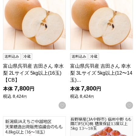
送料込み
冷蔵
送料込み
冷蔵
富山県呉羽産 吉田さん 幸水
富山県呉羽産 吉田さん 幸水
梨 2Lサイズ 5kg以上(16玉)
梨 3Lサイズ 5kg以上(12〜14
【CB】
玉)…
7,800
7,800
本体
円
本体
円
税込
8,424
税込
8,424
円
円
お気に入りに登録する
新潟県産(JAえちご中越地区) 天果糖逸出荷販売協議会のもも 4.
長野県産(JA中野市)信州中野 