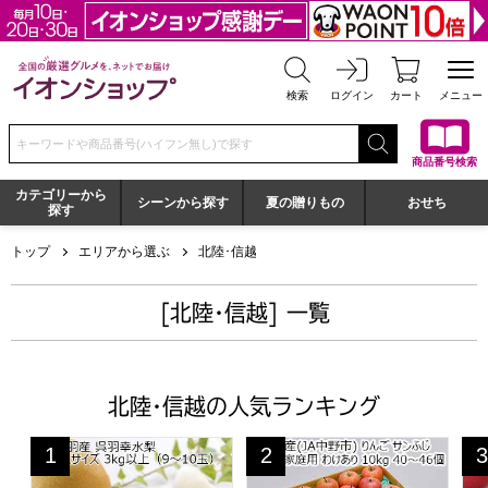
全国の厳選グルメを、ネットでお届け イオンショップ
検索
ログイン
カート
メニュー
検索キーワードまたは商品番号を入力してください
商品番号検索
カテゴリーから
シーンから探す
夏の贈りもの
おせち
探す
トップ
エリアから選ぶ
北陸･信越
[北陸･信越] 一覧
北陸･信越の人気ランキング
富山県呉羽産 幸水梨 2L〜3Lサイズ 3kg以上(9〜10玉)【C
長野県産(JA中野市) りんご サ
長野
1
2
3
位
位
位