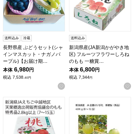
送料込み
冷蔵
送料込み
長野県産 ぶどうセット(シャ
新潟県産(JA新潟かがやき地
インマスカット・ナガノパ
区) フルーツフラワーしろね
ープル)【お届け期…
のもも 一糖賞…
6,980
6,800
本体
円
本体
円
税込
7,538.
税込
7,344
40
円
円
お気に入りに登録する
新潟県産(JAえちご中越地区) 天果糖逸出荷販売協議会のもも 特秀
新潟県産 JA全農にいがた 新碧梨