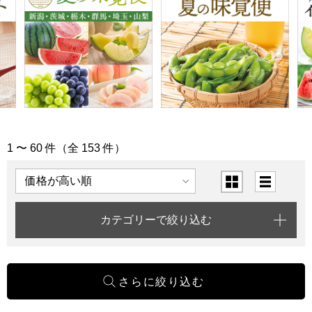
1 〜 60 件（全 153 件）
「北陸･信越」の商品一覧
表示順
表示切替
カテゴリーで絞り込む