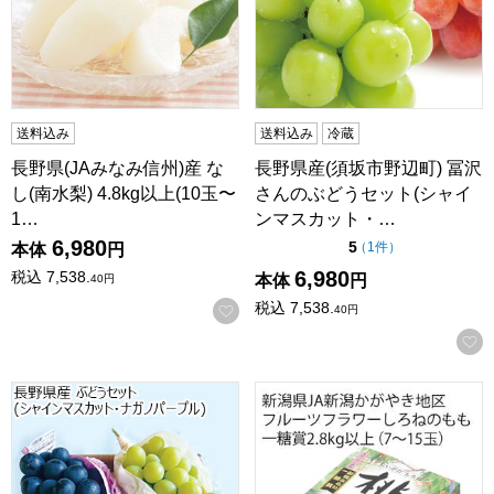
送料込み
送料込み
冷蔵
長野県(JAみなみ信州)産 な
長野県産(須坂市野辺町) 冨沢
し(南水梨) 4.8kg以上(10玉〜
さんのぶどうセット(シャイ
1…
ンマスカット・…
6,980
点（5点満点中）
5
の評価
（
1件
）
本体
円
6,980
税込
7,538.
本体
円
40
円
税込
7,538.
お気に入りに登録する
40
円
長野県産 ぶどうセット(シャインマスカット・ナガノパープル)
新潟県産(JA新潟かがやき地区)