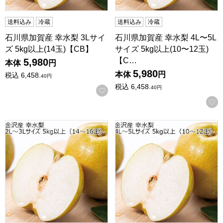
送料込み
冷蔵
送料込み
冷蔵
石川県加賀産 幸水梨 3Lサイ
石川県加賀産 幸水梨 4L〜5L
ズ 5kg以上(14玉)【CB】
サイズ 5kg以上(10〜12玉)
【C…
5,980
本体
円
5,980
本体
円
税込
6,458.
40
円
税込
6,458.
40
円
お気に入りに登録する
石川県金沢産 幸水梨 2L〜3Lサイズ 5kg以上(14〜16玉)【CB
石川県金沢産 幸水梨 4L〜5Lサイ