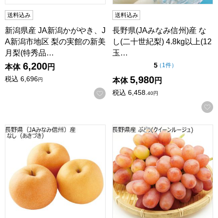
送料込み
送料込み
新潟県産 JA新潟かがやき、J
長野県(JAみなみ信州)産 な
A新潟市地区 梨の実館の新美
し(二十世紀梨) 4.8kg以上(12
月梨(特秀品…
玉…
6,200
点（5点満点中）
5
の評価
（
1件
）
本体
円
5,980
税込
6,696
本体
円
円
税込
6,458.
お気に入りに登録する
40
円
長野県(JAみなみ信州)産 なし(あきづき) 4.8kg以上(12玉〜
長野県産 ぶどう(クイーンルージ