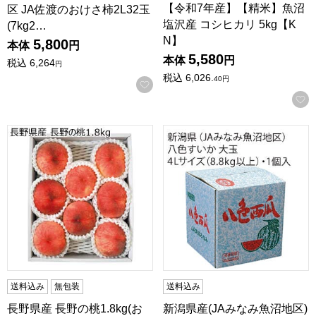
【令和7年産】【精米】魚沼
区 JA佐渡のおけさ柿2L32玉
塩沢産 コシヒカリ 5kg【K
(7kg2…
N】
5,800
本体
円
5,580
本体
円
税込
6,264
円
税込
6,026.
40
円
お気に入りに登録する
長野県産 長野の桃1.8kg(お届け期間：8/21〜8/31)【夏の
新潟県産(JAみなみ魚沼地区)八
送料込み
無包装
送料込み
長野県産 長野の桃1.8kg(お
新潟県産(JAみなみ魚沼地区)