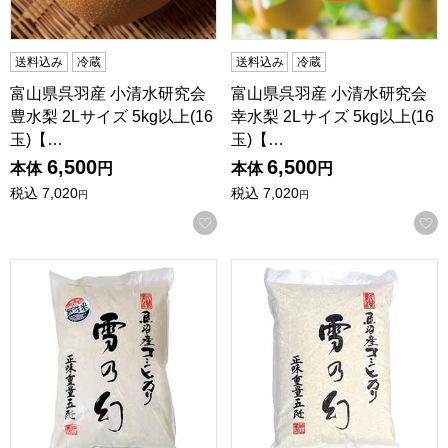
送料込み
冷蔵
送料込み
冷蔵
富山県呉羽産 小清水研究会
富山県呉羽産 小清水研究会
豊水梨 2Lサイズ 5kg以上(16
幸水梨 2Lサイズ 5kg以上(16
玉)【…
玉)【…
6,500
6,500
本体
円
本体
円
税込
7,020
税込
7,020
円
円
お気に入りに登録する
【令和7年産】【無洗米】新潟県魚沼産 コシヒカリ 雪の幻 5kg 
【令和7年産】【精米】新潟県魚沼