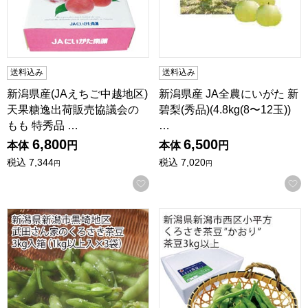
送料込み
送料込み
新潟県産(JAえちご中越地区)
新潟県産 JA全農にいがた 新
天果糖逸出荷販売協議会の
碧梨(秀品)(4.8kg(8〜12玉))
もも 特秀品 …
…
6,800
6,500
本体
円
本体
円
税込
7,344
税込
7,020
円
円
お気に入りに登録する
新潟県新潟市黒埼地区産 武田さん家のくろさき茶豆 3kg入箱(1
新潟県新潟市西区小平方産 くろ