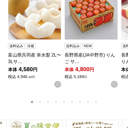
送料込み
冷蔵
送料込み
NEW
送
富山県呉羽産 幸水梨 2L〜
長野県産(JA中野市) りん
長
3Lサ…
ご サ…
り
4,580
4,800
本体
円
本体
円
本
税込
4,946.
税込
5,184
税
40円
円
お気に入りに登録する
お気