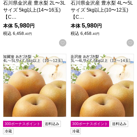
石川県金沢産 豊水梨 2L〜3L
石川県金沢産 豊水梨 4L〜5L
サイズ 5kg以上(14〜16玉)
サイズ 5kg以上(10〜12玉)
【C…
【C…
5,980
5,980
本体
円
本体
円
税込
6,458.
税込
6,458.
40
円
40
円
お気に入りに登録する
石川県加賀産 あきづき梨 4L〜5Lサイズ 5kg以上(10〜12玉)
石川県金沢産 あきづき梨 3L〜4
300ボーナスポイント
送料込み
300ボーナスポイント
送料込み
冷蔵
冷蔵