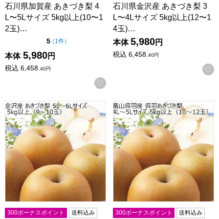
石川県加賀産 あきづき梨 4
石川県金沢産 あきづき梨 3
L〜5Lサイズ 5kg以上(10〜1
L〜4Lサイズ 5kg以上(12〜1
2玉)…
4玉)…
5,980
点（5点満点中）
5
の評価
（
1件
）
本体
円
5,980
税込
6,458.
本体
円
40
円
税込
6,458.
40
円
お気に入りに登録する
石川県金沢産 あきづき梨 5L〜6Lサイズ 5kg以上(9〜10玉)【
富山県呉羽産 あきづき梨 4L〜5
300ボーナスポイント
送料込み
300ボーナスポイント
送料込み