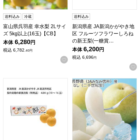
送料込み
冷蔵
送料込み
富山県呉羽産 幸水梨 2Lサイ
新潟県産 JA新潟かがやき地
ズ 5kg以上(16玉)【CB】
区 フルーツフラワーしろね
の新王梨(一糖賞…
6,280
本体
円
6,200
本体
円
税込
6,782.
40
円
税込
6,696
円
お気に入りに登録する
新潟県産 JA新潟かがやき、JA新潟市地区 梨の実館の新美月梨(特秀
長野県(JAみなみ信州)産 なし(