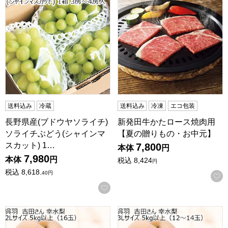
送料込み
冷蔵
送料込み
冷凍
エコ包装
長野県産(ブドウヤソライチ)
新発田牛かたロース焼肉用
ソライチぶどう(シャインマ
【夏の贈りもの・お中元】
スカット) 1…
7,800
本体
円
7,980
本体
円
税込
8,424
円
税込
8,618.
40
円
お気に入りに登録する
富山県呉羽産 吉田さん 幸水梨 2Lサイズ 5kg以上(16玉)【CB
富山県呉羽産 吉田さん 幸水梨 3