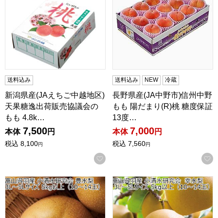
送料込み
送料込み
NEW
冷蔵
新潟県産(JAえちご中越地区)
長野県産(JA中野市)信州中野
天果糖逸出荷販売協議会の
もも 陽だまり(R)桃 糖度保証
もも 4.8k…
13度…
7,500
7,000
本体
円
本体
円
税込
8,100
税込
7,560
円
円
お気に入りに登録する
富山県呉羽産 小清水研究会 豊水梨 3L〜5Lサイズ 5kg以上(10
富山県呉羽産 小清水研究会 幸水梨