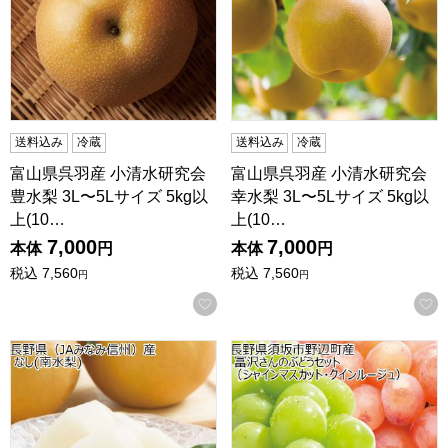
送料込み
冷蔵
送料込み
冷蔵
富山県呉羽産 小清水研究会
富山県呉羽産 小清水研究会
豊水梨 3L〜5Lサイズ 5kg以
幸水梨 3L〜5Lサイズ 5kg以
上(10…
上(10…
7,000
7,000
本体
円
本体
円
税込
7,560
税込
7,560
円
円
お気に入りに登録する
長野県(JAみなみ信州)産 なし(南水梨) 4.8kg以上(10玉〜14
長野県産(須坂市野辺町) 冨沢