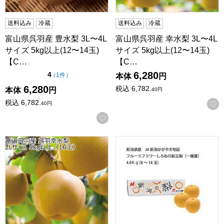
送料込み
冷蔵
送料込み
冷蔵
富山県呉羽産 豊水梨 3L〜4L
富山県呉羽産 幸水梨 3L〜4L
サイズ 5kg以上(12〜14玉)
サイズ 5kg以上(12〜14玉)
【C…
【C…
6,280
点（5点満点中）
4
の評価
（
1件
）
本体
円
6,280
税込
6,782.
本体
円
40
円
税込
6,782.
40
円
お気に入りに登録する
富山県呉羽産 幸水梨 2Lサイズ 5kg以上(16玉)【CB】
新潟県産 JA新潟かがやき地区 