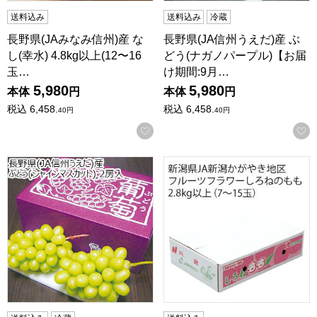
送料込み
送料込み
冷蔵
長野県(JAみなみ信州)産 な
長野県(JA信州うえだ)産 ぶ
し(幸水) 4.8kg以上(12〜16
どう(ナガノパープル)【お届
玉…
け期間:9月…
5,980
5,980
本体
円
本体
円
税込
6,458.
税込
6,458.
40
円
40
円
お気に入りに登録する
長野県(JA信州うえだ)産 ぶどう(シャインマスカット) 2房入(約
新潟県産(JA新潟かがやき地区)