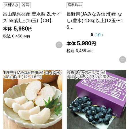
送料込み
冷蔵
送料込み
富山県呉羽産 豊水梨 2Lサイ
長野県(JAみなみ信州)産 な
ズ 5kg以上(16玉)【CB】
し(豊水) 4.8kg以上(12玉〜1
6…
5,980
本体
円
点（5点満点中）
5
の評価
（
1件
）
税込
6,458.
40
円
5,980
本体
円
お気に入りに登録する
税込
6,458.
40
円
長野県(JAみなみ信州)産 なし(幸水) 4.8kg以上(12〜16玉)
長野県(JA信州うえだ)産 ぶど