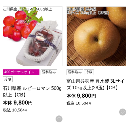
石川県産 ルビーロマン 500g以上【CB】
富山県呉羽産 豊水梨 3Lサイズ 1
400ボーナスポイント
送料込み
送料込み
冷蔵
冷蔵
富山県呉羽産 豊水梨 3Lサイ
ズ 10kg以上(28玉)【CB】
石川県産 ルビーロマン 500g
以上【CB】
9,800
本体
円
9,800
本体
円
税込
10,584
円
税込
10,584
円
お気に入りに登録する