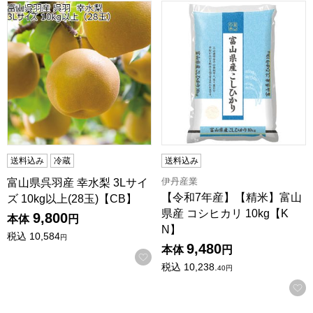
富山県呉羽産 幸水梨 3Lサイズ 10kg以上(28玉)【CB】
【令和7年産】【精米】富山県産
送料込み
冷蔵
送料込み
伊丹産業
富山県呉羽産 幸水梨 3Lサイ
【令和7年産】【精米】富山
ズ 10kg以上(28玉)【CB】
県産 コシヒカリ 10kg【K
9,800
本体
円
N】
税込
10,584
円
9,480
本体
円
お気に入りに登録する
税込
10,238.
40
円