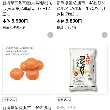
新潟県三条市産(大島地区) も
新潟県産 佐渡市 JA佐渡羽
も(黄金桃)2.8kg以上(7〜12
茂地区 JA佐渡・羽茂のおけ
玉)…
さ柿(7kg2…
5,980
5,800
本体
円
本体
円
税込
6,458.
税込
6,264
40
円
円
お気に入りに登録する
新潟県産 佐渡市、JA佐渡地区 JA佐渡のおけさ柿2L32玉(7kg
【令和7年産】【精米】魚沼塩沢
送料込み
送料込み
新潟ケンベイ
新潟県産 佐渡市、JA佐渡地