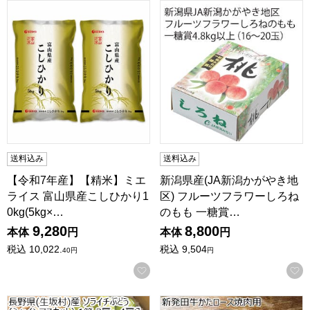
【令和7年産】【精米】ミエライス 富山県産こしひかり10kg(5k
新潟県産(JA新潟かがやき地区)
送料込み
送料込み
【令和7年産】【精米】ミエ
新潟県産(JA新潟かがやき地
ライス 富山県産こしひかり1
区) フルーツフラワーしろね
0kg(5kg×…
のもも 一糖賞…
9,280
8,800
本体
円
本体
円
税込
10,022.
税込
9,504
40
円
円
お気に入りに登録する
長野県産(ブドウヤソライチ) ソライチぶどう(シャインマスカット)
新発田牛かたロース焼肉用【