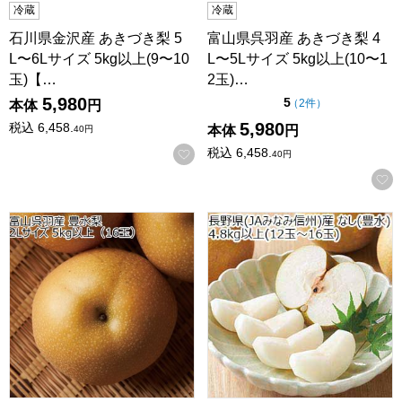
冷蔵
冷蔵
石川県金沢産 あきづき梨 5
富山県呉羽産 あきづき梨 4
L〜6Lサイズ 5kg以上(9〜10
L〜5Lサイズ 5kg以上(10〜1
玉)【…
2玉)…
5,980
点（5点満点中）
5
の評価
（
2件
）
本体
円
5,980
税込
6,458.
本体
円
40
円
税込
6,458.
お気に入りに登録する
40
円
富山県呉羽産 豊水梨 2Lサイズ 5kg以上(16玉)【CB】
長野県(JAみなみ信州)産 なし(