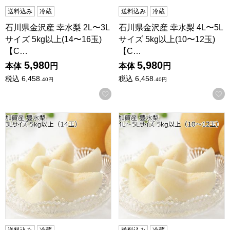
送料込み
冷蔵
送料込み
冷蔵
石川県金沢産 幸水梨 2L〜3L
石川県金沢産 幸水梨 4L〜5L
サイズ 5kg以上(14〜16玉)
サイズ 5kg以上(10〜12玉)
【C…
【C…
5,980
5,980
本体
円
本体
円
税込
6,458.
税込
6,458.
40
円
40
円
お気に入りに登録する
石川県加賀産 豊水梨 3Lサイズ 5kg以上(14玉)【CB】
石川県加賀産 豊水梨 4L〜5Lサイ