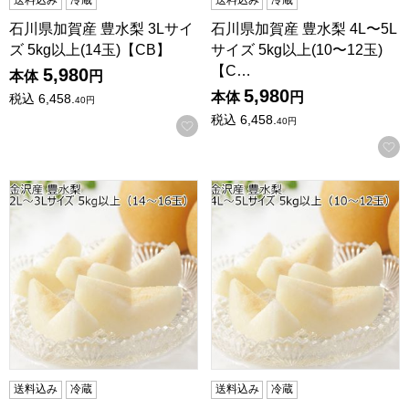
送料込み
冷蔵
送料込み
冷蔵
石川県加賀産 豊水梨 3Lサイ
石川県加賀産 豊水梨 4L〜5L
ズ 5kg以上(14玉)【CB】
サイズ 5kg以上(10〜12玉)
【C…
5,980
本体
円
5,980
本体
円
税込
6,458.
40
円
税込
6,458.
40
円
お気に入りに登録する
石川県金沢産 豊水梨 2L〜3Lサイズ 5kg以上(14〜16玉)【CB
石川県金沢産 豊水梨 4L〜5Lサイ
送料込み
冷蔵
送料込み
冷蔵