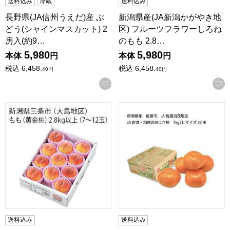
送料込み
冷蔵
送料込み
長野県(JA信州うえだ)産 ぶ
新潟県産(JA新潟かがやき地
どう(シャインマスカット) 2
区) フルーツフラワーしろね
房入(約9…
のもも 2.8…
5,980
5,980
本体
円
本体
円
税込
6,458.
税込
6,458.
40
円
40
円
お気に入りに登録する
新潟県三条市産(大島地区) もも(黄金桃)2.8kg以上(7〜12玉
新潟県産 佐渡市 JA佐渡羽茂地
送料込み
送料込み