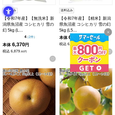
送料込み
送料込み
【令和7年産】【無洗米】新
【令和7年産】【精米】新潟
潟県魚沼産 コシヒカリ 雪の
県魚沼産 コシヒカリ 雪の幻
幻 5kg (L…
5kg (L5…
6,370
点（5点満点中）
4
の評価
（
2件
）
本体
円
6,370
税込
6,879.
本体
円
60
円
税込
6,879.
60
円
お気に入りに登録する
富山県呉羽産 豊水梨 3L〜4Lサイズ 5kg以上(12〜14玉)【CB
富山県呉羽産 幸水梨 3L〜4Lサイ