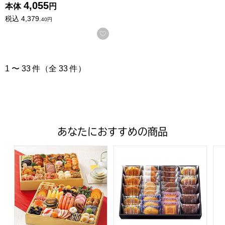
4,055
本体
円
税込
4,379.
40
円
お気に入りに登録する
1 〜 33 件（全 33 件）
あなたにおすすめの商品
トップバリュ 和洋中特大二段重「饗宴」(きょうえん)【4
ファクトリーシン エクセレントク
ア