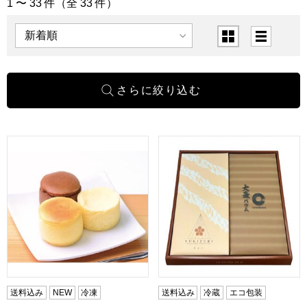
1 〜 33 件（全 33 件）
「スイーツ」の商品一覧
表示順
表示切替
新潟 ナカシマ新潟3種のスフレセット9個入【お届け期間:9月
ルミュゼドゥアッシュ YUKI
送料込み
NEW
冷凍
送料込み
冷蔵
エコ包装