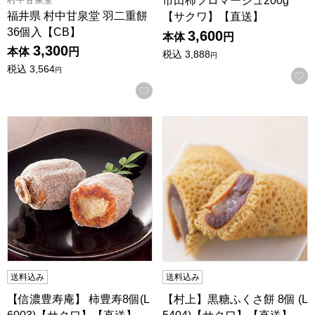
市田柿フロマージュ200g
福井県 村中甘泉堂 羽二重餅
【サクワ】【直送】
36個入【CB】
3,600
本体
円
3,300
本体
円
税込
3,888
円
税込
3,564
円
お気に入りに登録する
【信濃豊寿庵】 柿豊寿8個(L6003)【サクワ】【直送】
【村上】黒糖ふくさ餅 8個 (L
送料込み
送料込み
【信濃豊寿庵】 柿豊寿8個(L
【村上】黒糖ふくさ餅 8個 (L