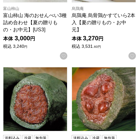
富山柿山
烏鶏庵
富山柿山 海のおせんべい3種
烏鶏庵 烏骨鶏かすていら2本
詰め合わせ【夏の贈りも
入【夏の贈りもの・お中
の・お中元】[US3]
元】
3,000
3,270
本体
円
本体
円
税込
3,240
税込
3,531.
円
60
円
お気に入りに登録する
新潟 新潟森林農園 笹団子 こしあん 20個【夏の贈りもの・お
新潟 新潟森林農園 笹団子 つ
送料込み
冷蔵
無包装
送料込み
冷蔵
無包装