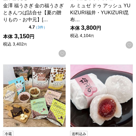
金澤 福うさぎ 金の福うさぎ
ル ミュゼ ドゥ アッシュ YU
ときんつば詰合せ【夏の贈
KIZURI福井・YUKIZURI昆
りもの・お中元】[…
布…
3,800
点（5点満点中）
4.7
の評価
（
3件
）
本体
円
3,150
税込
4,104
本体
円
円
税込
3,402
円
お気に入りに登録する
横井チョコレート 人気セレクト【CB】
福井県 村中甘泉堂 梅つつみ【
冷蔵
送料込み