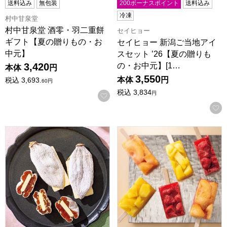
送料込み
無包装
200ボーナスポイント
送料込み
冷凍
村中甘泉堂
村中甘泉堂 酒零・羽二重餅
セイヒョー
ギフト【夏の贈りもの・お
セイヒョー 新潟ご当地アイ
中元】
スセット ’26【夏の贈りも
の・お中元】[1…
3,420
本体
円
3,550
本体
円
税込
3,693.
60
円
税込
3,834
円
お気に入りに登録する
石川百右衛門 能登柿之助バターの乱 5個入【夏の贈りもの・
サカイダフルーツ ずるいゼリ