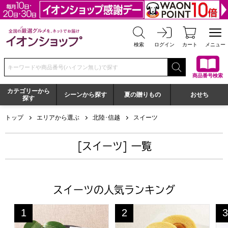
全国の厳選グルメを、ネットでお届け イオンショップ
検索
ログイン
カート
メニュー
検索キーワードまたは商品番号を入力してください
商品番号検索
カテゴリーから
シーンから探す
夏の贈りもの
おせち
探す
トップ
エリアから選ぶ
北陸･信越
スイーツ
[スイーツ] 一覧
スイーツの人気ランキング
はや川 羽二重くるみ20個入【夏の贈りもの・お中元】
烏鶏庵 烏骨鶏バームクーヘン・プ
烏
1
2
3
位
位
位