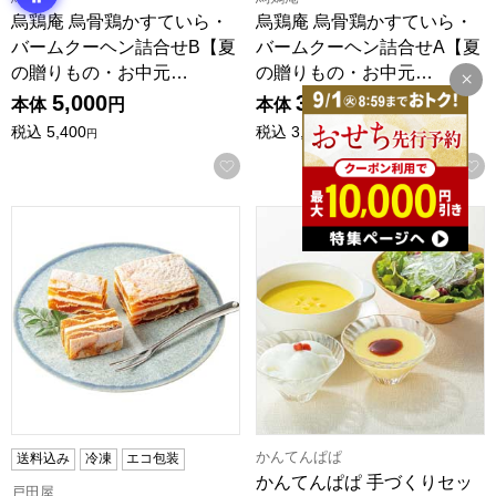
烏鶏庵 烏骨鶏かすていら・
烏鶏庵 烏骨鶏かすていら・
バームクーヘン詰合せB【夏
バームクーヘン詰合せA【夏
の贈りもの・お中元…
の贈りもの・お中元…
5,000
3,000
本体
円
本体
円
税込
5,400
税込
3,240
円
円
お気に入りに登録する
戸田屋 市田柿フロマージュ【夏の贈りもの・お中元】[P22-36
かんてんぱぱ 手づくりセット【
かんてんぱぱ
送料込み
冷凍
エコ包装
かんてんぱぱ 手づくりセッ
戸田屋