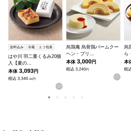
烏鶏庵 烏骨鶏バームクー
烏
送料込み
冷蔵
エコ包装
ヘン・プリ…
ら
はや川 羽二重くるみ20個
3,000
本体
円
本
入【夏の…
税込
3,240
税
3,093
円
本体
円
お気
税込
3,340.
44円
お気に入りに登録する