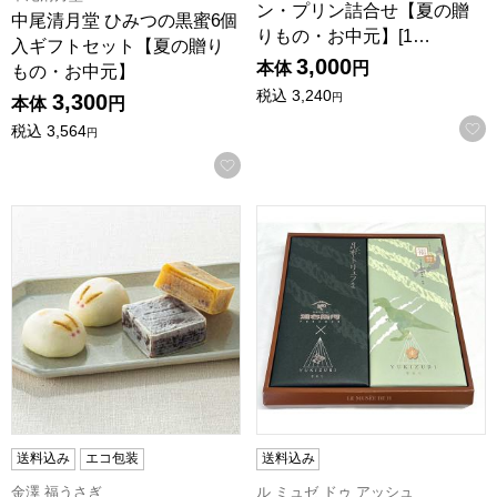
ン・プリン詰合せ【夏の贈
中尾清月堂 ひみつの黒蜜6個
りもの・お中元】[1…
入ギフトセット【夏の贈り
3,000
本体
円
もの・お中元】
税込
3,240
3,300
円
本体
円
税込
3,564
円
お気に入りに登録する
金澤 福うさぎ 金の福うさぎときんつば詰合せ【夏の贈りもの・
ル ミュゼ ドゥ アッシュ YUK
送料込み
エコ包装
送料込み
金澤 福うさぎ
ル ミュゼ ドゥ アッシュ