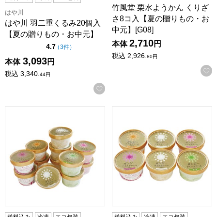
竹風堂 栗水ようかん くりざ
はや川
さ8コ入【夏の贈りもの・お
はや川 羽二重くるみ20個入
中元】[G08]
【夏の贈りもの・お中元】
2,710
本体
円
点（5点満点中）
4.7
の評価
（
3件
）
税込
2,926.
80
円
3,093
本体
円
税込
3,340.
44
円
お気に入りに登録する
新潟 加勢牧場 ガンジーアイスクリーム 12個【夏の贈りもの
新潟 加勢牧場 ガンジーアイ
送料込み
冷凍
エコ包装
送料込み
冷凍
エコ包装