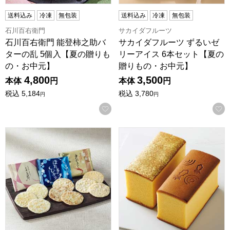
送料込み
冷凍
無包装
送料込み
冷凍
無包装
石川百右衛門
サカイダフルーツ
石川百右衛門 能登柿之助バ
サカイダフルーツ ずるいゼ
ターの乱 5個入【夏の贈りも
リーアイス 6本セット【夏の
の・お中元】
贈りもの・お中元】
4,800
3,500
本体
円
本体
円
税込
5,184
税込
3,780
円
円
お気に入りに登録する
富山柿山 海のおせんべい3種詰め合わせ【夏の贈りもの・お中元
烏鶏庵 烏骨鶏かすていら2本