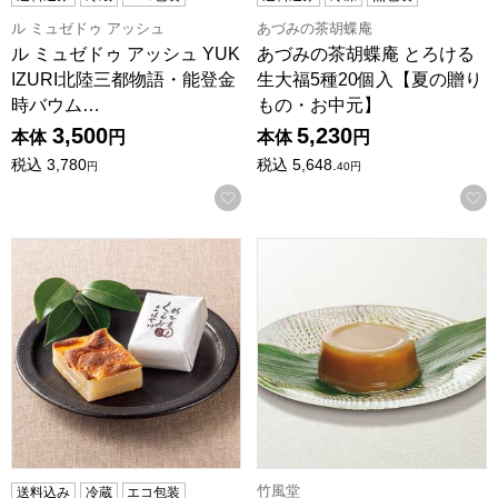
ル ミュゼドゥ アッシュ
あづみの茶胡蝶庵
ル ミュゼドゥ アッシュ YUK
あづみの茶胡蝶庵 とろける
IZURI北陸三都物語・能登金
生大福5種20個入【夏の贈り
時バウム…
もの・お中元】
3,500
5,230
本体
円
本体
円
税込
3,780
税込
5,648.
円
40
円
お気に入りに登録する
はや川 羽二重くるみ20個入【夏の贈りもの・お中元】
竹風堂 栗水ようかん くりざさ
竹風堂
送料込み
冷蔵
エコ包装