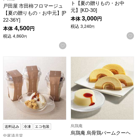
ト【夏の贈りもの・お中
戸田屋 市田柿フロマージュ
元】[KD-30]
【夏の贈りもの・お中元】[P
3,000
本体
円
22-36Y]
税込
3,240
4,500
円
本体
円
税込
4,860
円
お気に入りに登録する
中尾清月堂 ひみつの黒蜜6個入ギフトセット【夏の贈りもの
烏鶏庵 烏骨鶏バームクーヘン・プ
烏鶏庵
送料込み
冷凍
エコ包装
烏鶏庵 烏骨鶏バームクーヘ
中尾清月堂