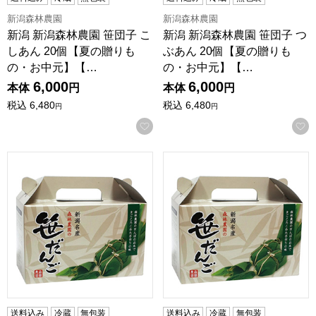
新潟森林農園
新潟森林農園
新潟 新潟森林農園 笹団子 こ
新潟 新潟森林農園 笹団子 つ
しあん 20個【夏の贈りも
ぶあん 20個【夏の贈りも
の・お中元】【…
の・お中元】【…
6,000
6,000
本体
円
本体
円
税込
6,480
税込
6,480
円
円
お気に入りに登録する
新潟 新潟森林農園 笹団子 こしあん 15個【夏の贈りもの・お
新潟 新潟森林農園 笹団子 つ
送料込み
冷蔵
無包装
送料込み
冷蔵
無包装