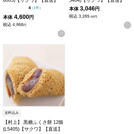
6003)【サクワ】【直送】
5404)【サクワ】【直送】
3,046
点（5点満点中）
4
の評価
（
1件
）
本体
円
4,600
税込
3,289.
本体
円
68
円
税込
4,968
円
お気に入りに登録する
【村上】 黒糖ふくさ餅 12個 (L5405)【サクワ】【直送】
送料込み
【村上】 黒糖ふくさ餅 12個
(L5405)【サクワ】【直送】