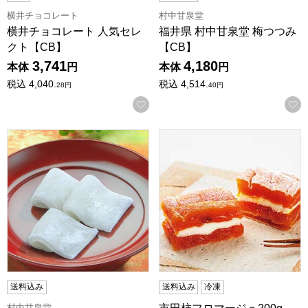
横井チョコレート
村中甘泉堂
横井チョコレート 人気セレ
福井県 村中甘泉堂 梅つつみ
クト【CB】
【CB】
3,741
4,180
本体
円
本体
円
税込
4,040.
税込
4,514.
28
円
40
円
お気に入りに登録する
福井県 村中甘泉堂 羽二重餅 36個入【CB】
市田柿フロマージュ200g【
送料込み
送料込み
冷凍
村中甘泉堂