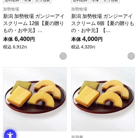
加勢牧場
加勢牧場
新潟 加勢牧場 ガンジーアイ
新潟 加勢牧場 ガンジーアイ
スクリーム 12個【夏の贈り
スクリーム 6個【夏の贈りも
もの・お中元】…
の・お中元】【…
6,400
4,000
本体
円
本体
円
税込
6,912
税込
4,320
円
円
お気に入りに登録する
烏鶏庵 烏骨鶏かすていら・バームクーヘン詰合せB【夏の贈りもの
烏鶏庵 烏骨鶏かすていら・バー
烏鶏庵
烏鶏庵