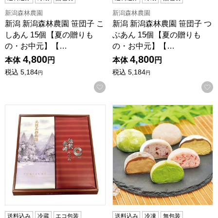
新潟森林農園
新潟森林農園
新潟 新潟森林農園 笹団子 こ
新潟 新潟森林農園 笹団子 つ
しあん 15個【夏の贈りも
ぶあん 15個【夏の贈りも
の・お中元】【…
の・お中元】【…
4,800
4,800
本体
円
本体
円
税込
5,184
税込
5,184
円
円
お気に入りに登録する
ル ミュゼドゥ アッシュ YUKIZURI北陸三都物語・能登金
あづみの茶胡蝶庵 とろける生
送料込み
冷蔵
エコ包装
送料込み
冷凍
無包装