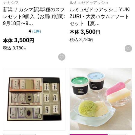
ナカシマ
ルミュゼドゥアッシュ
新潟 ナカシマ新潟3種のスフ
ルミュゼドゥアッシュ YUKI
レセット9個入【お届け期間:
ZURI・大麦バウムアソート
9月18日〜9…
セット 【夏…
3,500
点（5点満点中）
4
の評価
（
1件
）
本体
円
3,500
税込
3,780
本体
円
円
税込
3,780
円
お気に入りに登録する
村中甘泉堂 酒零・羽二重餅ギフト【夏の贈りもの・お中元】
セイヒョー 新潟ご当地アイスセッ