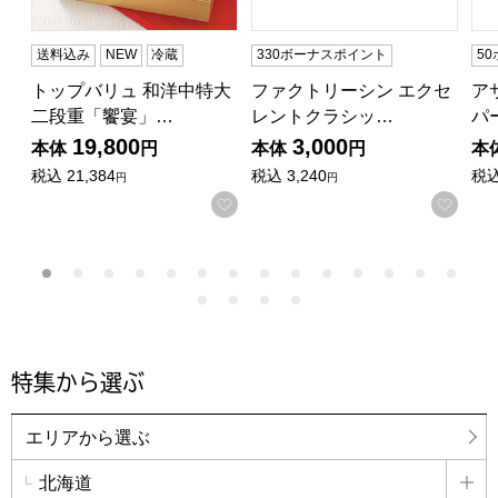
送料込み
NEW
冷蔵
330ボーナスポイント
5
トップバリュ 和洋中特大
ファクトリーシン エクセ
ア
二段重「饗宴」…
レントクラシッ…
パ
19,800
3,000
本体
円
本体
円
本
税込
21,384
税込
3,240
税
円
円
お気に入りに登録する
お気
特集から選ぶ
エリアから選ぶ
北海道
詳