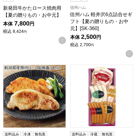
信州ハム
新発田牛かたロース焼肉用
信州ハム 軽井沢6点詰合せギ
【夏の贈りもの・お中元】
フト【夏の贈りもの・お中
7,800
本体
円
元】[SK-360]
税込
8,424
円
2,500
本体
円
お気に入りに登録する
税込
2,700
円
新潟県産豚肉ロース味噌漬けセット【夏の贈りもの・お中元
新潟 カーブドッチ ハムソーセ
送料込み
冷凍
無包装
送料込み
冷蔵
無包装