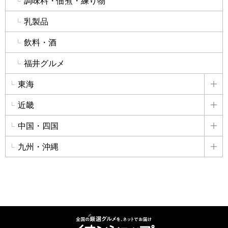
調味料・佃煮・練り物
乳製品
飲料・酒
福井グルメ
東海
詳
近畿
詳
中国・四国
詳
九州・沖縄
詳