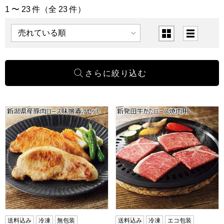
1 〜 23 件（全 23 件）
「精肉・ハム・ローストビーフ」の商品一覧
表示順
表示切替
新潟県産豚肉ロース味噌漬けセット【夏の贈りもの・お中元
新発田牛かたロース焼肉用【
送料込み
冷凍
無包装
送料込み
冷凍
エコ包装