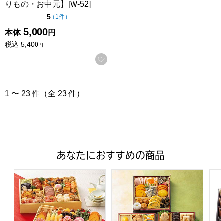
りもの・お中元】[W-52]
点（5点満点中）
5
の評価
（
1件
）
5,000
本体
円
税込
5,400
円
お気に入りに登録する
1 〜 23 件（全 23 件）
あなたにおすすめの商品
トップバリュ 和洋中特大二段重「饗宴」(きょうえん)【4
トップバリュ 和風三段重「慶」
フ