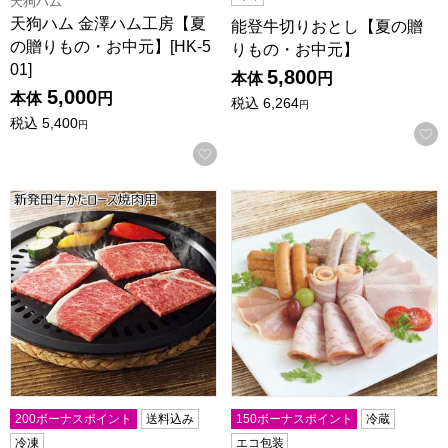
天狗ハム
天狗ハム 金澤ハム工房【夏
能登牛切りおとし【夏の贈
の贈りもの・お中元】[HK-5
りもの・お中元】
01]
5,800
本体
円
5,000
本体
円
税込
6,264
円
税込
5,400
円
お気に入りに登録する
新発田牛かたロース焼肉用【夏の贈りもの・お中元】
信州ハム 軽井沢6点詰合せギフト
200ボーナスポイント
送料込み
150ボーナスポイント
冷蔵
冷凍
エコ包装