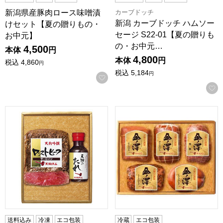
カーブドッチ
新潟県産豚肉ロース味噌漬
新潟 カーブドッチ ハムソー
けセット【夏の贈りもの・
セージ S22-01【夏の贈りも
お中元】
の・お中元…
4,500
本体
円
4,800
本体
円
税込
4,860
円
税込
5,184
円
お気に入りに登録する
天狗中田産業 ローストビーフセット RB-54A【夏の贈りも
天狗中田産業 金ノ澤 KS-5
送料込み
冷凍
エコ包装
冷蔵
エコ包装