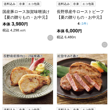
送料込み
冷凍
エコ包装
送料込み
冷凍
エコ包装
国産豚ロース加賀味噌漬け
長野県産牛ローストビーフ
【夏の贈りもの・お中元】
【夏の贈りもの・お中元】
3,980
点（5点満点中）
4
の評価
（
1件
）
本体
円
6,000
税込
4,298.
本体
円
40
円
税込
6,480
お気に入りに登録する
円
長野県産豚肉ロース味噌漬け【夏の贈りもの・お中元】
能登牛みそ漬け【夏の贈りも
送料込み
冷凍
エコ包装
送料込み
冷凍
エコ包装