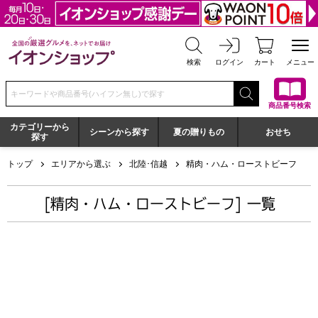
全国の厳選グルメを、ネットでお届け イオンショップ
検索
ログイン
カート
メニュー
検索キーワードまたは商品番号を入力してください
商品番号検索
カテゴリーから
シーンから探す
夏の贈りもの
おせち
探す
トップ
エリアから選ぶ
北陸･信越
精肉・ハム・ローストビーフ
[精肉・ハム・ローストビーフ] 一覧