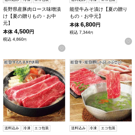
長野県産豚肉ロース味噌漬
能登牛みそ漬け【夏の贈り
け【夏の贈りもの・お中
もの・お中元】
元】
6,800
本体
円
4,500
本体
円
税込
7,344
円
税込
4,860
円
お気に入りに登録する
能登牛ももすきやき用【夏の贈りもの・お中元】
能登牛・能登豚しゃぶしゃぶ
送料込み
冷凍
エコ包装
送料込み
冷凍
エコ包装