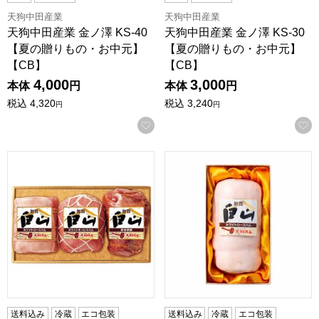
天狗中田産業
天狗中田産業
天狗中田産業 金ノ澤 KS-40
天狗中田産業 金ノ澤 KS-30
【夏の贈りもの・お中元】
【夏の贈りもの・お中元】
【CB】
【CB】
4,000
3,000
本体
円
本体
円
税込
4,320
税込
3,240
円
円
お気に入りに登録する
天狗中田産業 加賀白山 W-70【夏の贈りもの・お中元】【CB
天狗中田産業 加賀白山 W-5
送料込み
冷蔵
エコ包装
送料込み
冷蔵
エコ包装