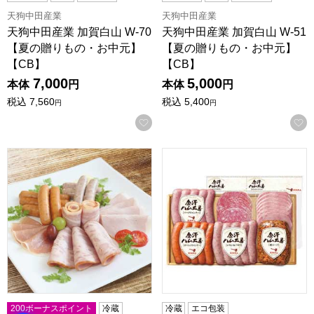
天狗中田産業
天狗中田産業
天狗中田産業 加賀白山 W-70
天狗中田産業 加賀白山 W-51
【夏の贈りもの・お中元】
【夏の贈りもの・お中元】
【CB】
【CB】
7,000
5,000
本体
円
本体
円
税込
7,560
税込
5,400
円
円
お気に入りに登録する
信州ハム 軽井沢8点詰合せギフト【夏の贈りもの・お中元】[SK-
天狗中田産業 金澤ハム工房 H
200ボーナスポイント
冷蔵
冷蔵
エコ包装