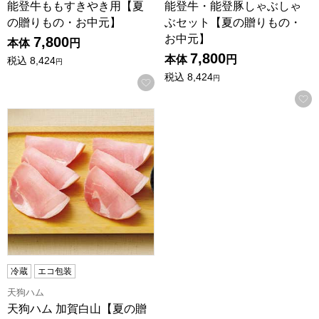
能登牛ももすきやき用【夏
能登牛・能登豚しゃぶしゃ
の贈りもの・お中元】
ぶセット【夏の贈りもの・
お中元】
7,800
本体
円
7,800
本体
円
税込
8,424
円
税込
8,424
円
お気に入りに登録する
天狗ハム 加賀白山【夏の贈りもの・お中元】[W-52]
冷蔵
エコ包装
天狗ハム
天狗ハム 加賀白山【夏の贈