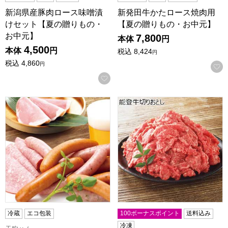
新潟県産豚肉ロース味噌漬
新発田牛かたロース焼肉用
けセット【夏の贈りもの・
【夏の贈りもの・お中元】
お中元】
7,800
本体
円
4,500
本体
円
税込
8,424
円
税込
4,860
円
お気に入りに登録する
天狗ハム 金澤ハム工房【夏の贈りもの・お中元】[HK-501]
能登牛切りおとし【夏の贈り
冷蔵
エコ包装
100ボーナスポイント
送料込み
冷凍