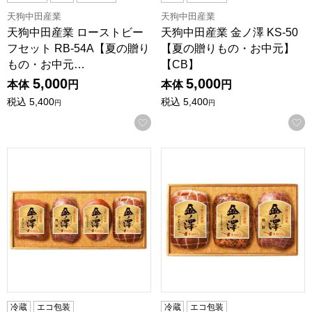
天狗中田産業
天狗中田産業
天狗中田産業 ローストビー
天狗中田産業 金ノ澤 KS-50
フセット RB-54A【夏の贈り
【夏の贈りもの・お中元】
もの・お中元…
【CB】
5,000
5,000
本体
円
本体
円
税込
5,400
税込
5,400
円
円
お気に入りに登録する
天狗中田産業 金ノ澤 KS-40【夏の贈りもの・お中元】【CB
天狗中田産業 金ノ澤 KS-3
冷蔵
エコ包装
冷蔵
エコ包装