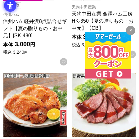
エコ包装
天狗中田産業
天狗中田産業 金澤ハム工房
信州ハム
HK-350【夏の贈りもの・お
信州ハム 軽井沢8点詰合せギ
中元】【CB】
フト【夏の贈りもの・お中
元】[SK-480]
3,500
本体
円
3,000
本体
円
税込
3,780
円
税込
3,240
円
お気に入りに登録する
国産豚ロース加賀味噌漬け【夏の贈りもの・お中元】
長野県産牛ローストビーフ【