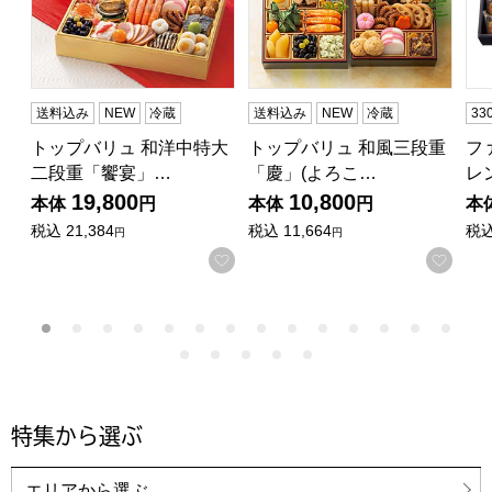
送料込み
NEW
冷蔵
送料込み
NEW
冷蔵
3
トップバリュ 和洋中特大
トップバリュ 和風三段重
フ
二段重「饗宴」…
「慶」(よろこ…
レ
19,800
10,800
本体
円
本体
円
本
税込
21,384
税込
11,664
税
円
円
お気に入りに登録する
お気
特集から選ぶ
エリアから選ぶ