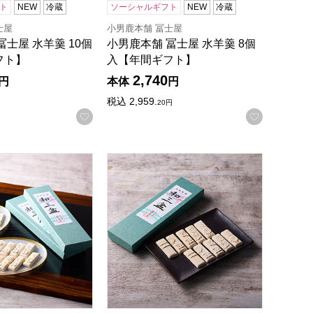
ト
NEW
冷蔵
ソーシャルギフト
NEW
冷蔵
士屋
小男鹿本舗 冨士屋
冨士屋 水羊羹 10個
小男鹿本舗 冨士屋 水羊羹 8個
フト】
入【年間ギフト】
2,740
円
本体
円
税込
2,959.
20
円
録する
お気に入りに登録する
お気に入
ギフト】
冨士屋 和三盆 長箱 3箱入【年間ギフト】
小男鹿本舗 冨士屋 和三盆 長箱【年間ギ