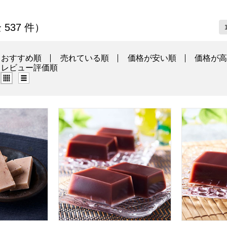
の商品一覧
 537 件）
おすすめ順
売れている順
価格が安い順
価格が
レビュー評価順
グリッド表示（タイル表示）
リスト表示
 紫雲石 6個入【年間ギフト】
小男鹿本舗 冨士屋 水羊羹 15個入【年間ギフ
小男鹿本舗 