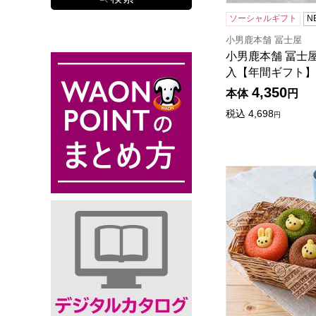
ソーシャルギフト
N
小男鹿本舗 冨士屋
小男鹿本舗 冨士屋
入【年間ギフト】
4,350
本体
円
税込
4,698
円
アニマルドーナツ 1