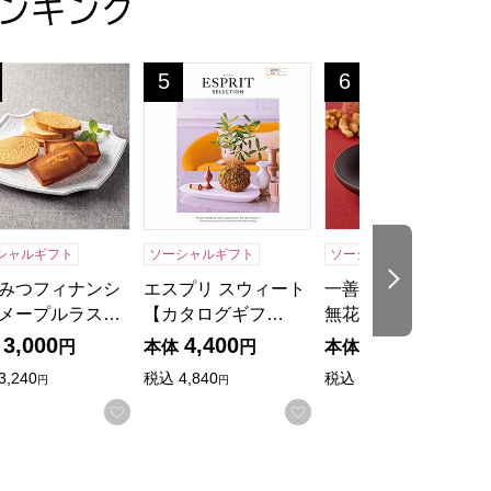
ンキング
]【贈りものカタログ】
ぎタオルギフト[40WH]【贈りものカタログ】
みつフィナンシェ・メープルラスク【年間ギフト】
エスプリ スウィート【カタログギフト】【
一善や 干柿と胡桃と
5
6
位
位
シャルギフト
ソーシャルギフト
ソーシャルギフト
冷蔵
次の商品
みつフィナンシ
エスプリ スウィート
一善や 干柿と胡桃と
メープルラス…
【カタログギフ…
無花果のミルフ…
3,000
4,400
4,200
円
本体
円
本体
円
3,240
税込
4,840
税込
4,536
円
円
円
お気に入りに登録する
お気に入りに登録する
入りに登録する