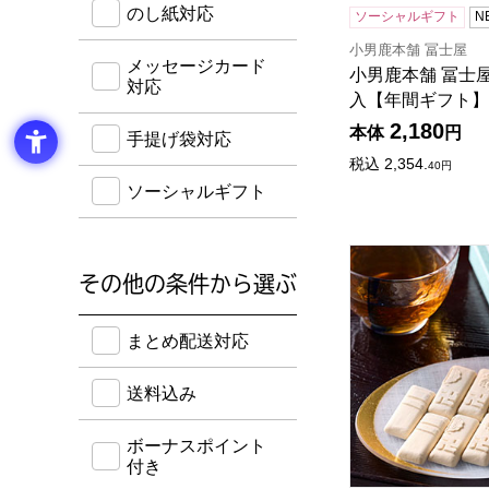
のし紙対応
ソーシャルギフト
N
小男鹿本舗 冨士屋
メッセージカード
小男鹿本舗 冨士屋
対応
入【年間ギフト】
2,180
本体
円
手提げ袋対応
税込
2,354.
40
円
ソーシャルギフト
小男鹿本舗 冨士屋
その他の条件から選ぶ
送料込み・ボーナスポイント付き・早得・期間限定
まとめ配送対応
送料込み
ボーナスポイント
付き