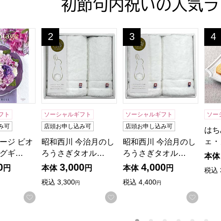
初節句内祝いの人気ラ
ージ ビオラ【カタログギフト】【贈りものカタログ】
昭和西川 今治月のしろうさぎタオルギフト[30WH
昭和西川 今治月のしろうさ
はち
2
3
4
位
位
位
フト
ソーシャルギフト
ソーシャルギフト
ソー
み可
店頭お申し込み可
店頭お申し込み可
はち
ェ・
ージ ビオ
昭和西川 今治月のし
昭和西川 今治月のし
グギ…
ろうさぎタオル…
ろうさぎタオル…
本体
0
3,000
4,000
円
本体
円
本体
円
税込
税込
3,300
税込
4,400
円
円
お気に入りに登録する
お気に入りに登録する
お気に