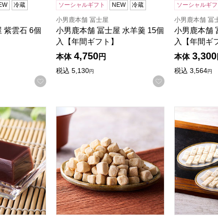
EW
冷蔵
ソーシャルギフト
NEW
冷蔵
ソーシャルギフ
小男鹿本舗 冨士屋
小男鹿本舗 冨
 紫雲石 6個
小男鹿本舗 冨士屋 水羊羹 15個
小男鹿本舗 
入【年間ギフト】
入【年間ギ
4,750
3,300
本体
円
本体
税込
5,130
税込
3,564
円
円
お気に入りに登録する
お気に入りに登
 水羊羹 6個入【年間ギフト】
小男鹿本舗 冨士屋 霰三盆 曲物100g入【年間
小男鹿本舗 
る商品から絞りこむことができます。