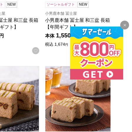
ト
NEW
ソーシャルギフト
NEW
士屋
小男鹿本舗 冨士屋
冨士屋 和三盆 長箱
小男鹿本舗 冨士屋 和三盆 長箱
間ギフト】
【年間ギフト】
1,550
円
本体
円
税込
1,674
円
録する
お気に入りに登録する
お気に入
冨士屋 小男鹿 個包装 9個入【年間ギフト】
小男鹿本舗 冨士屋 小男鹿 3本入【年間