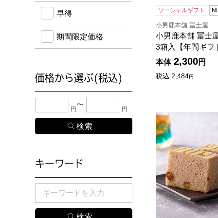
ソーシャルギフト
N
早得
小男鹿本舗 冨士屋
小男鹿本舗 冨士屋
期間限定価格
3箱入【年間ギフ
2,300
本体
円
税込
2,484
価格から選ぶ(税込)
円
下限金額・上限金額のどちらか１つまたは両方に、
円
円
小男鹿本舗 冨士屋
キーワード
検索したい商品のキーワードを入力してください。