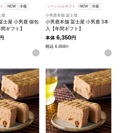
ト
NEW
冷蔵
ソーシャルギフト
NEW
冷蔵
士屋
小男鹿本舗 冨士屋
冨士屋 小男鹿 個包
小男鹿本舗 冨士屋 小男鹿 3本
年間ギフト】
入【年間ギフト】
6,350
円
本体
円
税込
6,858
円
録する
お気に入りに登録する
お気に入
】
冨士屋 小男鹿 半棹 2本入【年間ギフト】
小男鹿本舗 冨士屋 小男鹿 半棹 1本【年