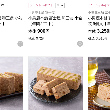
EW
ソーシャルギフト
NEW
ソーシャルギフ
小男鹿本舗 冨士屋
小男鹿本舗 冨
 和三盆 小箱
小男鹿本舗 冨士屋 和三盆 小箱
小男鹿本舗 
ト】
【年間ギフト】
装 9個入【
900
3,250
本体
円
本体
税込
972
税込
3,510
円
円
お気に入りに登録する
お気に入りに登
検索したい金額を入力してください。
 小男鹿 2本入【年間ギフト】
小男鹿本舗 冨士屋 小男鹿 1本入【年間ギフト
小男鹿本舗 