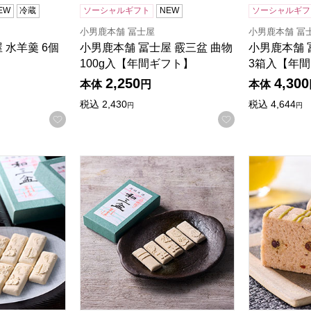
EW
冷蔵
ソーシャルギフト
NEW
ソーシャルギフ
小男鹿本舗 冨士屋
小男鹿本舗 冨
 水羊羹 6個
小男鹿本舗 冨士屋 霰三盆 曲物
小男鹿本舗 
100g入【年間ギフト】
3箱入【年
2,250
4,300
本体
円
本体
税込
2,430
税込
4,644
円
円
お気に入りに登録する
お気に入りに登
 和三盆 小箱 3箱入【年間ギフト】
小男鹿本舗 冨士屋 和三盆 小箱【年間ギフト】
小男鹿本舗 
商品から絞り込むことができます。