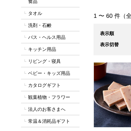
食品
タオル
「初節句内祝い」
1 〜 60 件（全
洗剤・石鹸
表示順
バス・ヘルス用品
表示切替
キッチン用品
リビング・寝具
小男鹿本舗 冨士屋
ベビー・キッズ用品
カタログギフト
観葉植物・フラワー
法人のお客さまへ
常温＆消耗品ギフト