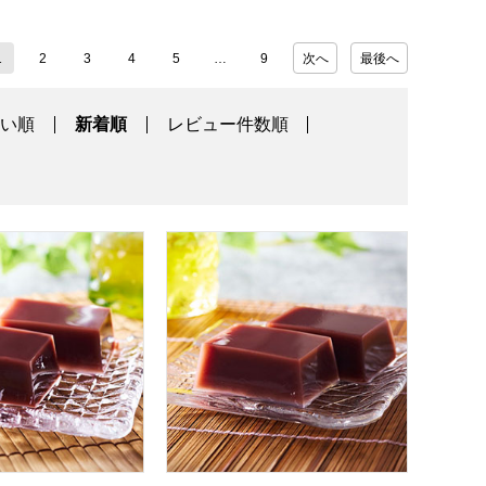
1
2
3
4
5
9
次へ
最後へ
高い順
新着順
レビュー件数順
ト】
冨士屋 水羊羹 10個入【年間ギフト】
小男鹿本舗 冨士屋 水羊羹 8個入【年間