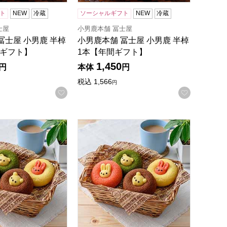
ト
NEW
冷蔵
ソーシャルギフト
NEW
冷蔵
士屋
小男鹿本舗 冨士屋
冨士屋 小男鹿 半棹
小男鹿本舗 冨士屋 小男鹿 半棹
間ギフト】
1本【年間ギフト】
1,450
円
本体
円
税込
1,566
円
録する
お気に入りに登録する
お気に入
】
ツ 8個[ANM-20]【年間ギフト】
アニマルドーナツ 6個[ANM-15]【年間