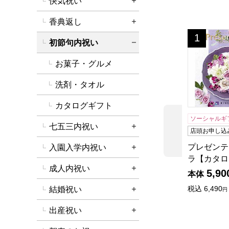
快気祝い
詳細を開く
香典返し
詳細を開く
プレゼンテ
1
位
初節句内祝い
詳細を閉じる
お菓子・グルメ
洗剤・タオル
カタログギフト
ソーシャルギ
七五三内祝い
前の商品
詳細を開く
店頭お申し込
プレゼンテ
入園入学内祝い
詳細を開く
ラ【カタロ
成人内祝い
5,90
詳細を開く
本体
税込
6,490
結婚祝い
円
詳細を開く
出産祝い
詳細を開く