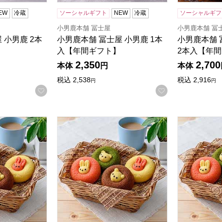
EW
冷蔵
ソーシャルギフト
NEW
冷蔵
ソーシャルギフ
小男鹿本舗 冨士屋
小男鹿本舗 冨
 小男鹿 2本
小男鹿本舗 冨士屋 小男鹿 1本
小男鹿本舗 
入【年間ギフト】
2本入【年
2,350
2,700
本体
円
本体
税込
2,538
税込
2,916
円
円
お気に入りに登録する
お気に入りに登
2個[ANM-30]【年間ギフト】
アニマルドーナツ 10個[ANM-25]【年間ギフト
アニマルドーナ