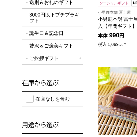
送別＆お礼のギフト
ソーシャルギフト
N
小男鹿本舗 冨士屋
3000円以下プチプラギ
小男鹿本舗 冨士屋
フト
入【年間ギフト】
誕生日＆記念日
990
本体
円
税込
1,069.
20
円
贅沢＆ご褒美ギフト
ご挨拶ギフト
詳細を開く
小男鹿本舗 冨士屋
在庫から選ぶ
在庫のない商品を含めて検索することができます。
在庫なしを含む
用途から選ぶ
のし紙・メッセージカード・手提げ袋に対応してい